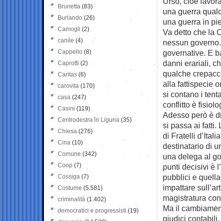
Urso, cioè lavor
Brunetta
(83)
una guerra qualc
Burlando
(26)
una guerra in pi
Camogli
(2)
Va detto che la 
canile
(4)
nessun governo.
Cappello
(8)
governative. E b
danni erariali, c
Caprotti
(2)
qualche crepacci
Caritas
(6)
alla fattispecie 
carovita
(170)
si contano i tenta
casa
(247)
conflitto è fisiolo
Casini
(119)
Adesso però è di
Centrodestra in Liguria
(35)
si passa ai fatti
Chiesa
(276)
di Fratelli d’Ital
Cina
(10)
destinatario di 
Comune
(342)
una delega al go
Coop
(7)
punti decisivi è l
pubblici e quella
Cossiga
(7)
impattare sull’ar
Costume
(5.581)
magistratura cont
criminalità
(1.402)
Ma il cambiament
democratici e progressisti
(19)
giudici contabili.