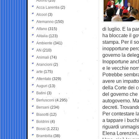
Aborto
(20)
Acca Larentia
(2)
Alcool
(3)
Alemanno
(150)
di luglio. E la p
Alfano
(315)
ha bloccate il go
Alitalia
(123)
stampa. Per il s
Ambiente
(341)
inopportune perc
AN
(210)
governo la delega
Animali
(74)
Inopportune anch
Arancioni
(2)
e le vecchie norm
arte
(175)
Potrebbe sembrar
Attentato
(329)
avere un impatto
Auguri
(13)
della Corte dei c
Batini
(3)
del governo che 
autogoverno. Ma 
Berlusconi
(4.295)
decreti. Trovand
Bersani
(234)
Per contestare la
Biasotti
(12)
a tappare i buch
Boldrini
(4)
riguardi unmagist
Bossi
(1.221)
Elena Lorenzini,
Brambilla
(38)