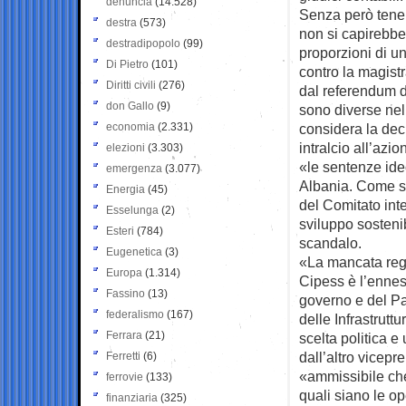
denuncia
(14.528)
Senza però tener
destra
(573)
non si capirebbe 
destradipopolo
(99)
proporzioni di u
Di Pietro
(101)
contro la magistr
Diritti civili
(276)
dal referendum d
don Gallo
(9)
sono diverse nel
economia
(2.331)
considera la dec
intralcio all’azi
elezioni
(3.303)
«le sentenze ideo
emergenza
(3.077)
Albania. Come su
Energia
(45)
del Comitato int
Esselunga
(2)
sviluppo sostenib
Esteri
(784)
scandalo.
Eugenetica
(3)
«La mancata regi
Europa
(1.314)
Cipess è l’ennesi
Fassino
(13)
governo e del Pa
federalismo
(167)
delle Infrastrutt
Ferrara
(21)
scelta politica 
dall’altro vicepr
Ferretti
(6)
«ammissibile che
ferrovie
(133)
quali siano le o
finanziaria
(325)