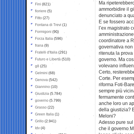
Ma ripeterebbero 
Fini
(821)
ammorbidire il g
fioriere
(5)
denunciato a qua
Fitto
(27)
E se fossero acce
Fontana di Trevi
(1)
l’ex magistrato 
Formigoni
(90)
amministrazione
Forza Italia
(596)
coordinatore a Re
frana
(9)
governativa non 
Fratelli d'Italia
(291)
ritenuta la prova
governo. Ma cosa
Futuro e Libertà
(510)
volevano influen
g8
(25)
Certo, resterebbe
Gelmini
(68)
Corte. Per esemp
Genova
(542)
riforma Foti-Bare
Giannino
(10)
sempre più vicin
Giustizia
(5.784)
fermamente contr
governo
(5.799)
anche loro un ap
Grasso
(22)
della giustizia? 
Green Italia
(1)
Meloni?
Grillo
(2.941)
Adesso pure sul 
che il governo M
Idv
(4)