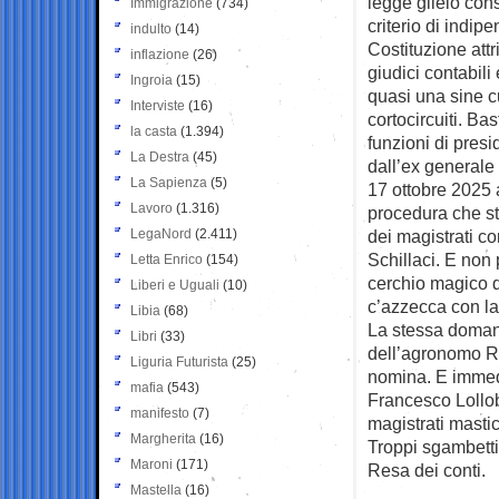
legge glielo con
Immigrazione
(734)
criterio di indip
indulto
(14)
Costituzione att
inflazione
(26)
giudici contabili
Ingroia
(15)
quasi una sine cu
Interviste
(16)
cortocircuiti. Ba
la casta
(1.394)
funzioni di pres
La Destra
(45)
dall’ex generale 
La Sapienza
(5)
17 ottobre 2025 a
Lavoro
(1.316)
procedura che st
LegaNord
(2.411)
dei magistrati c
Schillaci. E non
Letta Enrico
(154)
cerchio magico d
Liberi e Uguali
(10)
c’azzecca con la
Libia
(68)
La stessa domand
Libri
(33)
dell’agronomo Ra
Liguria Futurista
(25)
nomina. E immed
mafia
(543)
Francesco Lollob
manifesto
(7)
magistrati masti
Margherita
(16)
Troppi sgambetti.
Maroni
(171)
Resa dei conti.
Mastella
(16)