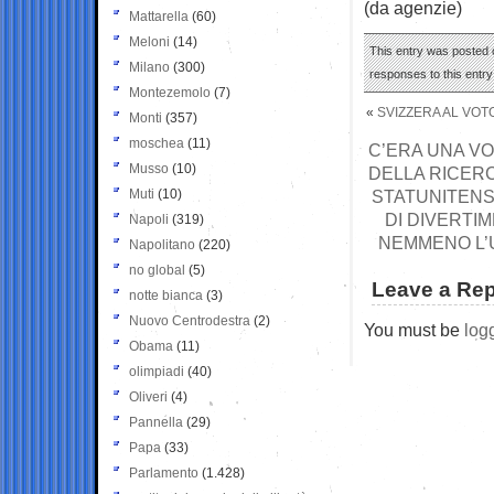
(da agenzie)
Mattarella
(60)
Meloni
(14)
This entry was posted 
Milano
(300)
responses to this entr
Montezemolo
(7)
«
SVIZZERA AL VOTO
Monti
(357)
moschea
(11)
C’ERA UNA VO
Musso
(10)
DELLA RICERCA
Muti
(10)
STATUNITENSI
DI DIVERTI
Napoli
(319)
NEMMENO L’U
Napolitano
(220)
no global
(5)
Leave a Rep
notte bianca
(3)
Nuovo Centrodestra
(2)
You must be
log
Obama
(11)
olimpiadi
(40)
Oliveri
(4)
Pannella
(29)
Papa
(33)
Parlamento
(1.428)