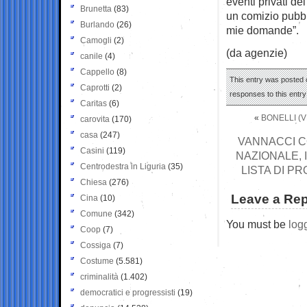
eventi privati de
Brunetta
(83)
un comizio pubbl
Burlando
(26)
mie domande”.
Camogli
(2)
(da agenzie)
canile
(4)
Cappello
(8)
This entry was posted 
Caprotti
(2)
responses to this entr
Caritas
(6)
«
BONELLI (
carovita
(170)
casa
(247)
VANNACCI C
Casini
(119)
NAZIONALE, I
Centrodestra in Liguria
(35)
LISTA DI P
Chiesa
(276)
Leave a Rep
Cina
(10)
Comune
(342)
You must be
log
Coop
(7)
Cossiga
(7)
Costume
(5.581)
criminalità
(1.402)
democratici e progressisti
(19)