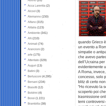
Aborto
(20)
Acca Larentia
(2)
Alcool
(3)
Alemanno
(150)
Alfano
(315)
Alitalia
(123)
Ambiente
(341)
AN
(210)
quando Grieco è s
Animali
(74)
un evento a Roma.
Arancioni
(2)
simpatie o antipa
arte
(175)
che avevo partec
Attentato
(329)
dell’Ucraina per
Auguri
(13)
evidentemente un
Batini
(3)
A Roma, invece, 
concesso, solo p
Berlusconi
(4.295)
blitz di certo no
Bersani
(234)
“Ho ricevuto la s
Biasotti
(12)
scoperto poi che
Boldrini
(4)
trasmissione onl
Bossi
(1.221)
temi controversi
Brambilla
(38)