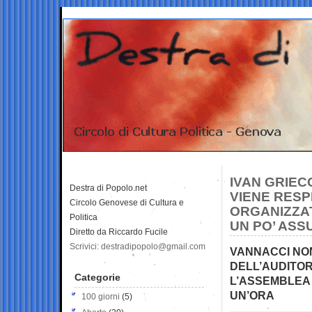
IVAN GRIECO
Destra di Popolo.net
VIENE RESP
Circolo Genovese di Cultura e
ORGANIZZAT
Politica
UN PO’ ASS
Diretto da Riccardo Fucile
Scrivici: destradipopolo@gmail.com
VANNACCI NO
DELL’AUDITOR
Categorie
L’ASSEMBLEA 
UN’ORA
100 giorni
(5)