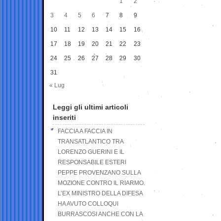
1
2
3
4
5
6
7
8
9
10
11
12
13
14
15
16
17
18
19
20
21
22
23
24
25
26
27
28
29
30
31
« Lug
Leggi gli ultimi articoli
inseriti
FACCIA A FACCIA IN
TRANSATLANTICO TRA
LORENZO GUERINI E IL
RESPONSABILE ESTERI
PEPPE PROVENZANO SULLA
MOZIONE CONTRO IL RIARMO.
L’EX MINISTRO DELLA DIFESA
HA AVUTO COLLOQUI
BURRASCOSI ANCHE CON LA