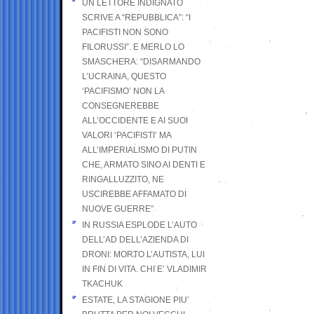
UN LETTORE INDIGNATO
SCRIVE A “REPUBBLICA”: “I
PACIFISTI NON SONO
FILORUSSI”. E MERLO LO
SMASCHERA: “DISARMANDO
L’UCRAINA, QUESTO
‘PACIFISMO’ NON LA
CONSEGNEREBBE
ALL’OCCIDENTE E AI SUOI
VALORI ‘PACIFISTI’ MA
ALL’IMPERIALISMO DI PUTIN
CHE, ARMATO SINO AI DENTI E
RINGALLUZZITO, NE
USCIREBBE AFFAMATO DI
NUOVE GUERRE”
IN RUSSIA ESPLODE L’AUTO
DELL’AD DELL’AZIENDA DI
DRONI: MORTO L’AUTISTA, LUI
IN FIN DI VITA. CHI E’ VLADIMIR
TKACHUK
ESTATE, LA STAGIONE PIU’