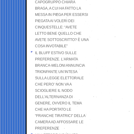
CAPOGRUPPO CHIARA
BRAGA, A CUI HA FATTO LA
MESSA IN PIEGA PER ESSERSI
PIEGATA AI VOLERI DEI
CINQUESTELLE: “AVETE
LETTO BENE QUELLO CHE
AVETE SOTTOSCRITTO? È UNA
COSA INVOTABILE”
IL BLUFF ESTIVO SULLE
PREFERENZE. L’ARMATA
BRANCA-MELONI ANNUNCIA
TRIONFANTE UN’INTESA
SULLA LEGGE ELETTORALE
CHE PERO’ NON VA A
SCIOGLIERE IL NODO
DELL’ALTERNANZA DI
GENERE, OVVERO IL TEMA
CHE HA PORTATO LE
“FRANCHE TIRATRICI” DELLA
CAMERA AD AFFOSSARE LE
PREFERENZE