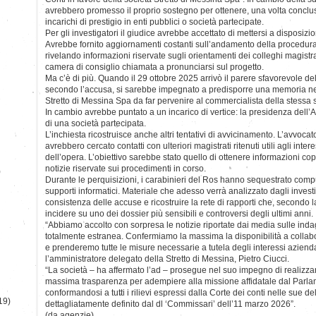
avrebbero promesso il proprio sostegno per ottenere, una volta conclusa
incarichi di prestigio in enti pubblici o società partecipate.
Per gli investigatori il giudice avrebbe accettato di mettersi a disposizio
Avrebbe fornito aggiornamenti costanti sull’andamento della procedura 
rivelando informazioni riservate sugli orientamenti dei colleghi magistrat
camera di consiglio chiamata a pronunciarsi sul progetto.
Ma c’è di più. Quando il 29 ottobre 2025 arrivò il parere sfavorevole dell
secondo l’accusa, si sarebbe impegnato a predisporre una memoria nel
Stretto di Messina Spa da far pervenire al commercialista della stessa 
In cambio avrebbe puntato a un incarico di vertice: la presidenza dell’A
di una società partecipata.
L’inchiesta ricostruisce anche altri tentativi di avvicinamento. L’avvocato 
avrebbero cercato contatti con ulteriori magistrati ritenuti utili agli inter
dell’opera. L’obiettivo sarebbe stato quello di ottenere informazioni cop
notizie riservate sui procedimenti in corso.
)
Durante le perquisizioni, i carabinieri del Ros hanno sequestrato computer
supporti informatici. Materiale che adesso verrà analizzato dagli investig
consistenza delle accuse e ricostruire la rete di rapporti che, secondo 
incidere su uno dei dossier più sensibili e controversi degli ultimi anni.
“Abbiamo accolto con sorpresa le notizie riportate dai media sulle indag
totalmente estranea. Confermiamo la massima la disponibilità a collabor
e prenderemo tutte le misure necessarie a tutela degli interessi azienda
l’amministratore delegato della Stretto di Messina, Pietro Ciucci.
“La società – ha affermato l’ad – prosegue nel suo impegno di realizzare
massima trasparenza per adempiere alla missione affidatale dal Parl
conformandosi a tutti i rilievi espressi dalla Corte dei conti nelle sue d
19)
dettagliatamente definito dal dl ‘Commissari’ dell’11 marzo 2026”.
(da agenzie)