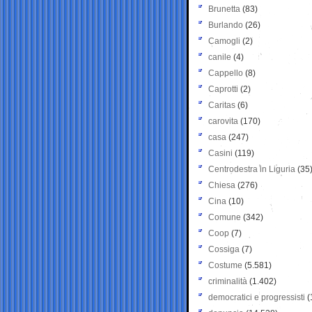
Brunetta
(83)
Burlando
(26)
Camogli
(2)
canile
(4)
Cappello
(8)
Caprotti
(2)
Caritas
(6)
carovita
(170)
casa
(247)
Casini
(119)
Centrodestra in Liguria
(35
Chiesa
(276)
Cina
(10)
Comune
(342)
Coop
(7)
Cossiga
(7)
Costume
(5.581)
criminalità
(1.402)
democratici e progressisti
(