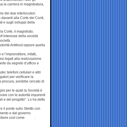
 la carriera in magistratura,
ne dei due interlocutori.
davanti alla Corte dei Conti,
i e sugli sviluppi della
a Corte, il magistrato,
l’interesse della società
società.
utorità Antitrust oppure quella
e l’imprenditore, infatti,
essi legati alla realizzazione
erte da segreto d’ufficio e
, telefoni cellulari e altri
atori per verificare la
la procura, avrebbe cercato di
ini per le quali la Società è
are con le autorità inquirenti
li e del progetto”. Lo ha detto
 il ponte sullo Stretto con
amento e dal governo
elibere così come