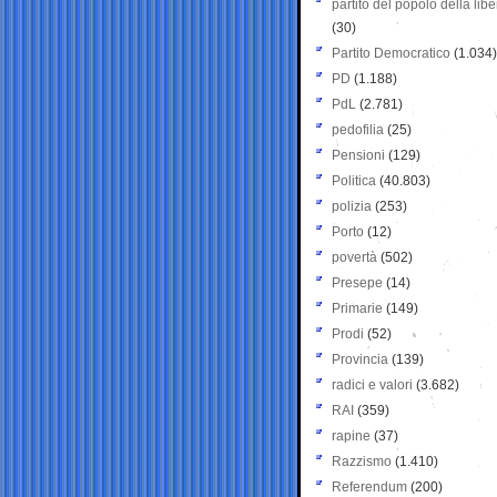
partito del popolo della libe
(30)
Partito Democratico
(1.034)
PD
(1.188)
PdL
(2.781)
pedofilia
(25)
Pensioni
(129)
Politica
(40.803)
polizia
(253)
Porto
(12)
povertà
(502)
Presepe
(14)
Primarie
(149)
Prodi
(52)
Provincia
(139)
radici e valori
(3.682)
RAI
(359)
rapine
(37)
Razzismo
(1.410)
Referendum
(200)