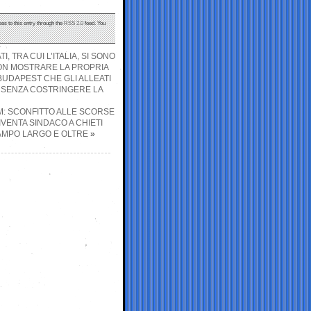
es to this entry through the
RSS 2.0
feed. You
, TRA CUI L’ITALIA, SI SONO
NON MOSTRARE LA PROPRIA
 BUDAPEST CHE GLI ALLEATI
, SENZA COSTRINGERE LA
SM: SCONFITTO ALLE SCORSE
VENTA SINDACO A CHIETI
AMPO LARGO E OLTRE
»