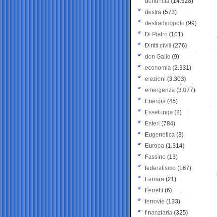
denuncia
(14.528)
destra
(573)
destradipopolo
(99)
Di Pietro
(101)
Diritti civili
(276)
don Gallo
(9)
economia
(2.331)
elezioni
(3.303)
emergenza
(3.077)
Energia
(45)
Esselunga
(2)
Esteri
(784)
Eugenetica
(3)
Europa
(1.314)
Fassino
(13)
federalismo
(167)
Ferrara
(21)
Ferretti
(6)
ferrovie
(133)
finanziaria
(325)