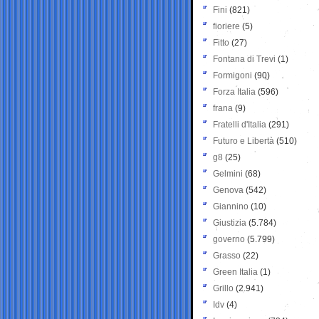
Fini
(821)
fioriere
(5)
Fitto
(27)
Fontana di Trevi
(1)
Formigoni
(90)
Forza Italia
(596)
frana
(9)
Fratelli d'Italia
(291)
Futuro e Libertà
(510)
g8
(25)
Gelmini
(68)
Genova
(542)
Giannino
(10)
Giustizia
(5.784)
governo
(5.799)
Grasso
(22)
Green Italia
(1)
Grillo
(2.941)
Idv
(4)