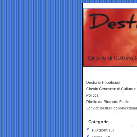
Destra di Popolo.net
Circolo Genovese di Cultura e
Politica
Diretto da Riccardo Fucile
Scrivici: destradipopolo@gma
Categorie
100 giorni
(5)