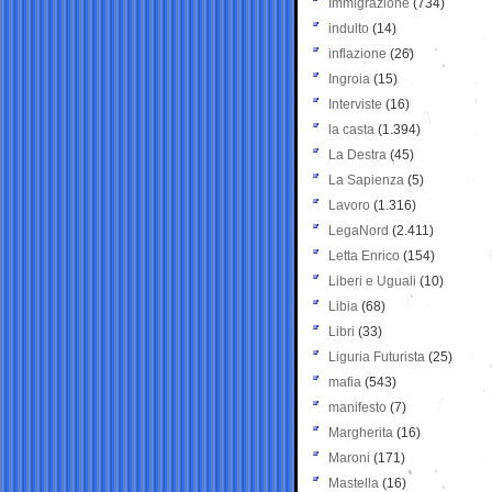
Immigrazione
(734)
indulto
(14)
inflazione
(26)
Ingroia
(15)
Interviste
(16)
la casta
(1.394)
La Destra
(45)
La Sapienza
(5)
Lavoro
(1.316)
LegaNord
(2.411)
Letta Enrico
(154)
Liberi e Uguali
(10)
Libia
(68)
Libri
(33)
Liguria Futurista
(25)
mafia
(543)
manifesto
(7)
Margherita
(16)
Maroni
(171)
Mastella
(16)