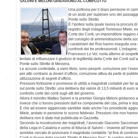
SALVINI E MELONI GRIDARONO AL COMPLOTTO
Una poltrona per il dopo pensione in camb
di un aiuto per superare uno dei passaggi 
Ponte sullo Stretto.
È l’ipotesi sulla quale lavora la procura d
registro degli indagati Tommaso Miele, ex
Corte dei Conti, un imprenditore reggino
del consiglio di amministrazione della soc
I carabinieri del Ros hanno eseguito una s
confronti dei tre professionisti. L’indagin
Francesco Lo Voi, ruota attorno al sospett
tentato di influenzare il giudizio di legittimità della Corte dei Conti sul
Ponte sullo Stretto di Messina.
Le accuse contestate, a vario titolo, sono pesanti: corruzione per l’eser
per atto contrario ai doveri d’ufficio, corruzione attiva da parte di pubbli
utilizzazione di segreti d’ufficio.
Pressioni fortissime e promesse di utilità a magistrati contabili per far
sul ponte sullo Stretto: una delibera dal valore di 13,5 miliardi di euro
controllo corte dei conti sugli atti del governo.
Allora il ministro Matteo Salvini e la premier Giorgia Meloni gridarono 
invece che ci furono pressioni dall’ex componente del cda, prima e dop
E che ad essere agganciato sarebbe stato anche l’ex presidente aggiun
Miele, andato in pensione lo scorso febbraio. Pressioni che non hanno r
delibera non è stata mai pubblicata in Gazzetta.
Secondo la ricostruzione dei magistrati, l’avvocato Giacomo Saccoma
della Lega in Calabria e uomo di fiducia di Salvini – insieme all’impre
avrebbe cercato di avvicinare il magistrato contabile “al fine di condiz
Conti in favore della società Stretto di Messina Spa”. In cambio della sua