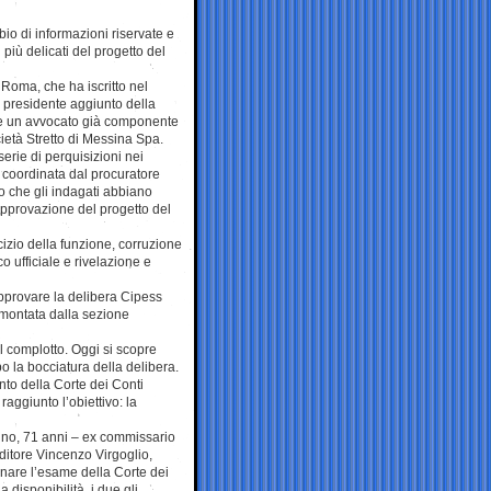
io di informazioni riservate e
più delicati del progetto del
i Roma, che ha iscritto nel
 presidente aggiunto della
 e un avvocato già componente
ietà Stretto di Messina Spa.
erie di perquisizioni nei
e, coordinata dal procuratore
o che gli indagati abbiano
l’approvazione del progetto del
cizio della funzione, corruzione
co ufficiale e rivelazione e
 approvare la delibera Cipess
 smontata dalla sezione
al complotto. Oggi si scopre
o la bocciatura della delibera.
to della Corte dei Conti
aggiunto l’obiettivo: la
nno, 71 anni – ex commissario
nditore Vincenzo Virgoglio,
ionare l’esame della Corte dei
 disponibilità, i due gli