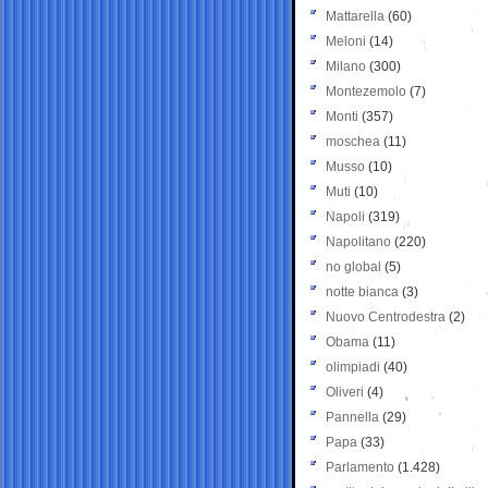
Mattarella
(60)
Meloni
(14)
Milano
(300)
Montezemolo
(7)
Monti
(357)
moschea
(11)
Musso
(10)
Muti
(10)
Napoli
(319)
Napolitano
(220)
no global
(5)
notte bianca
(3)
Nuovo Centrodestra
(2)
Obama
(11)
olimpiadi
(40)
Oliveri
(4)
Pannella
(29)
Papa
(33)
Parlamento
(1.428)