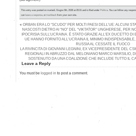
This entry was posted on martedì, Giugno 9th, 2026 at 20:31 and is filed under
Politica
. You can follow any respons
can
leave a response
, or
trackback
from your own site.
«
ORBAN ERA LO “SCUDO” PER MOLTI PAESI DELL’UE: ALCUNI STATI
NASCOSTI DIETRO AI “NO” DEL “VIKTATOR” UNGHERESE, PER 
IPOCRISIA SULL’UCRAINA. È STATO GRAZIE ALL’EX DUCETTO DI
UE HANNO FORNITO ALL’UCRAINA IL MINIMO INDISPENSABILE
RUSSIA AL CESSATE IL FUOCO
LA RIVINCITA DI GIOVANNI LEGNINI, EX VICEPRESIDENTE DEL C
REGIONALI IN ABRUZZO DAL MELONIANO MARCO MARSILIO, DI
SOSTENUTO DA UNA COALIZIONE CHE INCLUDE TUTTO IL C
Leave a Reply
You must be
logged in
to post a comment.