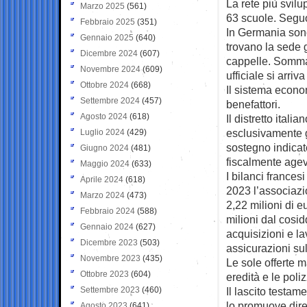
La rete più svilu
Marzo 2025
(561)
63 scuole. Seguon
Febbraio 2025
(351)
In Germania sono
Gennaio 2025
(640)
trovano la sede 
Dicembre 2024
(607)
cappelle. Sommand
Novembre 2024
(609)
ufficiale si arri
Ottobre 2024
(668)
Il sistema econom
Settembre 2024
(457)
benefattori.
Agosto 2024
(618)
Il distretto itali
esclusivamente gr
Luglio 2024
(429)
sostegno indicat
Giugno 2024
(481)
fiscalmente agevo
Maggio 2024
(633)
I bilanci frances
Aprile 2024
(618)
2023 l’associazi
Marzo 2024
(473)
2,22 milioni di e
Febbraio 2024
(588)
milioni dal cosid
Gennaio 2024
(627)
acquisizioni e la
Dicembre 2023
(503)
assicurazioni sul
Novembre 2023
(435)
Le sole offerte 
Ottobre 2023
(604)
eredità e le poli
Settembre 2023
(460)
Il lascito testam
lo promuove dire
Agosto 2023
(641)