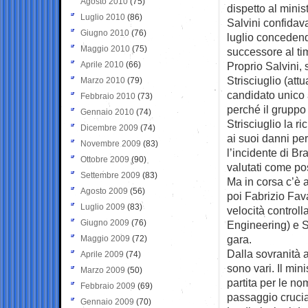
Agosto 2010
(75)
dispetto al minis
Luglio 2010
(86)
Salvini confidav
Giugno 2010
(76)
luglio concedend
Maggio 2010
(75)
successore al ti
Aprile 2010
(66)
Proprio Salvini,
Strisciuglio (att
Marzo 2010
(79)
candidato unico a
Febbraio 2010
(73)
perché il gruppo 
Gennaio 2010
(74)
Strisciuglio la r
Dicembre 2009
(74)
ai suoi danni per
Novembre 2009
(83)
l’incidente di Br
Ottobre 2009
(90)
valutati come pos
Settembre 2009
(83)
Ma in corsa c’è a
Agosto 2009
(56)
poi Fabrizio Fava
Luglio 2009
(83)
velocità controll
Giugno 2009
(76)
Engineering) e S
gara.
Maggio 2009
(72)
Dalla sovranità a
Aprile 2009
(74)
sono vari. Il mini
Marzo 2009
(50)
partita per le no
Febbraio 2009
(69)
passaggio crucia
Gennaio 2009
(70)