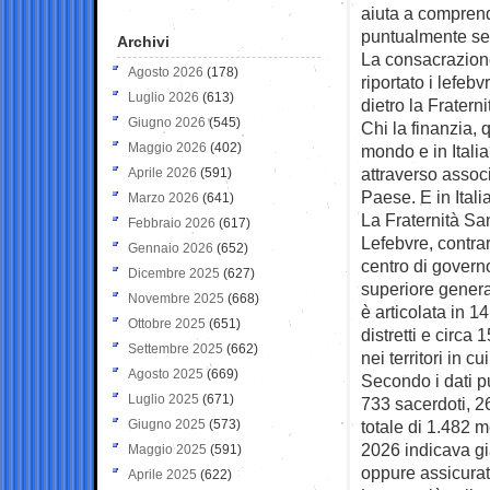
aiuta a comprend
puntualmente se
Archivi
La consacrazione
Agosto 2026
(178)
riportato i lefeb
Luglio 2026
(613)
dietro la Frater
Giugno 2026
(545)
Chi la finanzia,
Maggio 2026
(402)
mondo e in Italia?
attraverso associ
Aprile 2026
(591)
Paese. E in Itali
Marzo 2026
(641)
La Fraternità Sa
Febbraio 2026
(617)
Lefebvre, contrar
Gennaio 2026
(652)
centro di govern
Dicembre 2025
(627)
superiore genera
Novembre 2025
(668)
è articolata in 14
Ottobre 2025
(651)
distretti e circa
Settembre 2025
(662)
nei territori in c
Agosto 2025
(669)
Secondo i dati p
Luglio 2025
(671)
733 sacerdoti, 26
Giugno 2025
(573)
totale di 1.482 
2026 indicava gi
Maggio 2025
(591)
oppure assicurat
Aprile 2025
(622)