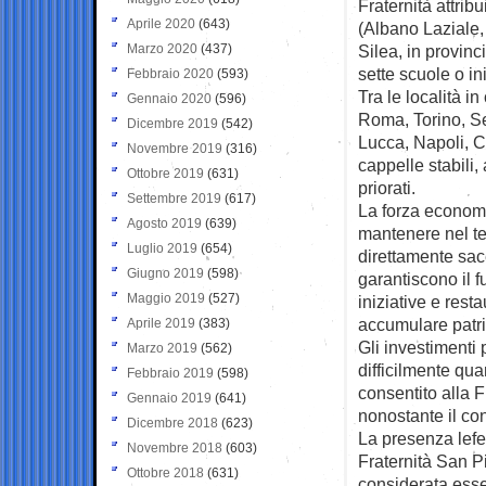
Fraternità attrib
Aprile 2020
(643)
(Albano Laziale,
Marzo 2020
(437)
Silea, in provinci
sette scuole o in
Febbraio 2020
(593)
Tra le località i
Gennaio 2020
(596)
Roma, Torino, S
Dicembre 2019
(542)
Lucca, Napoli, C
Novembre 2019
(316)
cappelle stabili
Ottobre 2019
(631)
priorati.
Settembre 2019
(617)
La forza economi
Agosto 2019
(639)
mantenere nel t
Luglio 2019
(654)
direttamente sace
Giugno 2019
(598)
garantiscono il 
Maggio 2019
(527)
iniziative e rest
accumulare patr
Aprile 2019
(383)
Gli investimenti 
Marzo 2019
(562)
difficilmente qu
Febbraio 2019
(598)
consentito alla 
Gennaio 2019
(641)
nonostante il co
Dicembre 2018
(623)
La presenza lefeb
Novembre 2018
(603)
Fraternità San P
Ottobre 2018
(631)
considerata esse