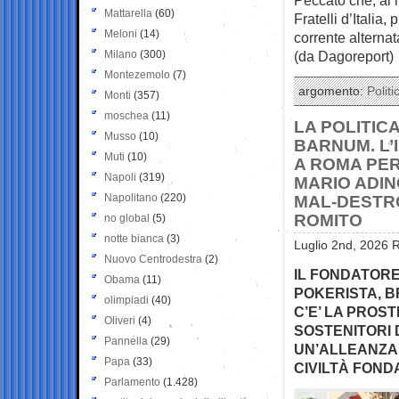
Mattarella
(60)
Fratelli d’Italia
Meloni
(14)
corrente alterna
Milano
(300)
(da Dagoreport)
Montezemolo
(7)
argomento:
Politi
Monti
(357)
moschea
(11)
LA POLITIC
Musso
(10)
BARNUM. L’
Muti
(10)
A ROMA PER
Napoli
(319)
MARIO ADIN
Napolitano
(220)
MAL-DESTR
ROMITO
no global
(5)
notte bianca
(3)
Luglio 2nd, 2026 R
Nuovo Centrodestra
(2)
IL FONDATORE
Obama
(11)
POKERISTA, B
olimpiadi
(40)
C’E’ LA PROS
Oliveri
(4)
SOSTENITORI 
Pannella
(29)
UN’ALLEANZA 
Papa
(33)
CIVILTÀ FOND
Parlamento
(1.428)