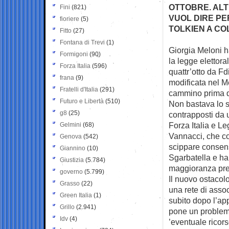
OTTOBRE. ALT
Fini
(821)
VUOL DIRE PE
fioriere
(5)
TOLKIEN A CO
Fitto
(27)
Fontana di Trevi
(1)
Giorgia Meloni ha
Formigoni
(90)
la legge
elettora
Forza Italia
(596)
quattr’otto da Fd
frana
(9)
modificata nel Me
Fratelli d'Italia
(291)
cammino prima di
Futuro e Libertà
(510)
Non bastava lo s
g8
(25)
contrapposti da un
Forza Italia e L
Gelmini
(68)
Vannacci, che co
Genova
(542)
scippare consensi
Giannino
(10)
Sgarbatella e ha
Giustizia
(5.784)
maggioranza prev
governo
(5.799)
Il nuovo ostacolo
Grasso
(22)
una rete di assoc
Green Italia
(1)
subito dopo l’ap
Grillo
(2.941)
pone un problema 
Idv
(4)
’eventuale ricors