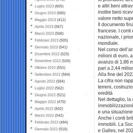
e altri beni attr
Luglio 2023
(605)
inoltre beni rice
Giugno 2023
(560)
valore netto supe
Maggio 2023
(412)
Il documento fina
Aprile 2023
(567)
francese. I cont
Marzo 2023
(506)
nazionale, i prio
Febbraio 2023
(505)
mondiale.
Gennaio 2023
(541)
Nel corso dell’an
Dicembre 2022
(525)
milioni di euro, a
Novembre 2022
(526)
avanzo di 1,86 m
pari a 2,44 milion
Ottobre 2022
(552)
Alla fine del 202
Settembre 2022
(584)
La cifra non ra
Agosto 2022
(584)
terreni, costruzion
Luglio 2022
(562)
eredità
Giugno 2022
(521)
Nel dettaglio, la
Maggio 2022
(470)
immobilizzazioni n
Aprile 2022
(502)
e una situazione 
Marzo 2022
(542)
Anche i conti bri
Febbraio 2022
(494)
immobili. La Soci
Gennaio 2022
(510)
e Galles, nel 202