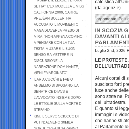
“TRUMP È IL LEADER DI UNA
calcistica all’Un
SETTA”. L’EX MODELLA E MISS
(da agenzie)
CALIFORNIA 2009, CARRIE
PREJEAN BOLLER, HA
argomento:
Politi
ACCUSATO IL MOVIMENTO
IN SCOZIA 
MAGA DI AVERLA PRESO DI
DAVANTI AL
MIRA: “NON APPENA COMINCI
PARLAMENT
A PENSARE CON LA TUA
TESTA, A USARE IL BUON
Luglio 2nd, 2026 R
SENSO E A METTERE IN
LE PROTESTE 
DISCUSSIONE LA
DELL’ULTRAD
NARRAZIONE DOMINANTE,
VIENI EMARGINATO”
Alcuni cortei di
ILARIA CUCCHI E FABIO
suscitato forti
pr
ANSELMO SI SPOSANO; LA
luce anche delle 
SENATRICE DI AVS E
sono state nel P
L’AVVOCATO INSIEME DOPO
dell’ultradestra.
LE BTTGLIE SULLA MORTE DI
È quanto si legg
STEFANO
immagini e video
KIM, IL SERVO SCIOCCO DI
che hanno sfilat
PUTIN: ALMENO 30MILA
al Parlamento lo
NORDCOREANI SARANNO