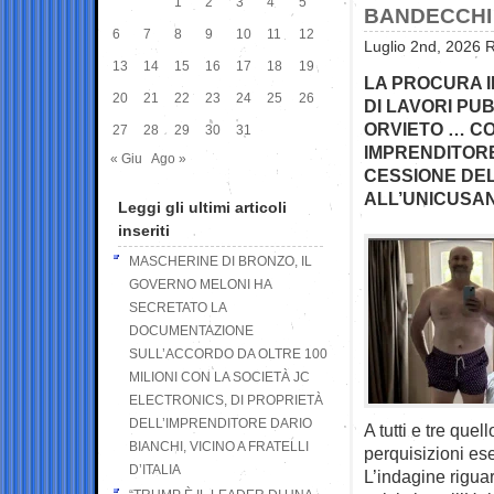
1
2
3
4
5
BANDECCHI
6
7
8
9
10
11
12
Luglio 2nd, 2026 R
13
14
15
16
17
18
19
LA PROCURA I
20
21
22
23
24
25
26
DI LAVORI PU
ORVIETO … CO
27
28
29
30
31
IMPRENDITORE
« Giu
Ago »
CESSIONE DEL
ALL’UNICUSA
Leggi gli ultimi articoli
inseriti
MASCHERINE DI BRONZO, IL
GOVERNO MELONI HA
SECRETATO LA
DOCUMENTAZIONE
SULL’ACCORDO DA OLTRE 100
MILIONI CON LA SOCIETÀ JC
ELECTRONICS, DI PROPRIETÀ
DELL’IMPRENDITORE DARIO
A tutti e tre que
BIANCHI, VICINO A FRATELLI
perquisizioni ese
D’ITALIA
L’indagine riguar