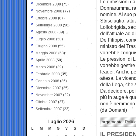
Le dimissioni da
Dicembre 2008
(75)
Donnarumma, rass
Novembre 2008
(77)
nomine. Al suo p
Ottobre 2008
(67)
Strisciuglio, att
Settembre 2008
(56)
Lollobrigida, se
Agosto 2008
(39)
dell’attuale ad d
Luglio 2008
(50)
De Filippis, com
ministro dei Tras
Giugno 2008
(55)
vorrebbe conquist
Maggio 2008
(63)
Le pressioni di 
Aprile 2008
(50)
vorrebbe gestire 
Marzo 2008
(39)
leader. Anche pe
Febbraio 2008
(35)
attesa. La vicen
Gennaio 2008
(36)
della Lega, che 
Dicembre 2007
(25)
Da decidere, poi,
Novembre 2007
(22)
più in auge è qu
Ottobre 2007
(27)
non è nemmeno es
Settembre 2007
(23)
(da Domani)
Luglio 2026
argomento:
Politi
L
M
M
G
V
S
D
IL PRESIDE