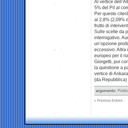
Al vertice dell’A
5% del Pil al com
Per questo citerà
al 2,8% (2,09% d
frutto di interven
Sulle scelte da 
interrogativo. Au
un’opzione proibi
eccessivo. Altra 
europeo per il ri
Giorgetti, pur c
la questione a p
vertice di Ankara
(da Repubblica)
argomento:
Politi
« Previous Entries