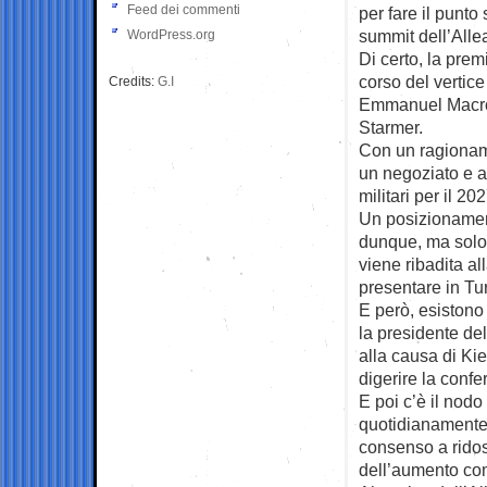
Feed dei commenti
per fare il punto
summit dell’Alle
WordPress.org
Di certo, la pre
corso del vertice
Credits:
G.I
Emmanuel Macron,
Starmer.
Con un ragionam
un negoziato e a 
militari per il 20
Un posizionamento
dunque, ma solo u
viene ribadita al
presentare in Tu
E però, esistono 
la presidente del
alla causa di Kie
digerire la conf
E poi c’è il nod
quotidianamente 
consenso a ridos
dell’aumento com