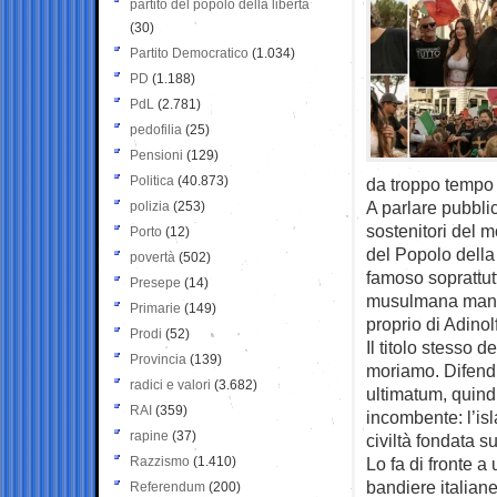
partito del popolo della libertà
(30)
Partito Democratico
(1.034)
PD
(1.188)
PdL
(2.781)
pedofilia
(25)
Pensioni
(129)
Politica
(40.873)
da troppo tempo 
A parlare pubbli
polizia
(253)
sostenitori del m
Porto
(12)
del Popolo della
povertà
(502)
famoso soprattut
Presepe
(14)
musulmana mangi
Primarie
(149)
proprio di Adinolf
Prodi
(52)
Il titolo stesso
Provincia
(139)
moriamo. Difendiam
radici e valori
(3.682)
ultimatum, quind
RAI
(359)
incombente: l’is
rapine
(37)
civiltà fondata su
Razzismo
(1.410)
Lo fa di fronte 
bandiere italian
Referendum
(200)