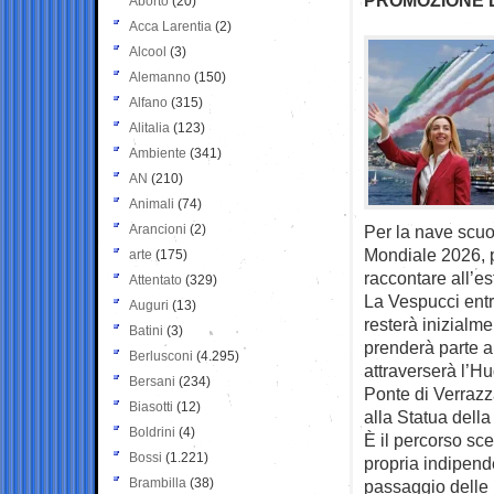
Aborto
(20)
Acca Larentia
(2)
Alcool
(3)
Alemanno
(150)
Alfano
(315)
Alitalia
(123)
Ambiente
(341)
AN
(210)
Animali
(74)
Arancioni
(2)
Per la nave scuo
Mondiale 2026, p
arte
(175)
raccontare all’es
Attentato
(329)
La Vespucci entr
Auguri
(13)
resterà inizialm
Batini
(3)
prenderà parte a
Berlusconi
(4.295)
attraverserà l’H
Bersani
(234)
Ponte di Verraz
Biasotti
(12)
alla Statua della
Boldrini
(4)
È il percorso scel
Bossi
(1.221)
propria indipend
Brambilla
(38)
passaggio delle n