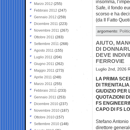
insomma, l’impeg
Marzo 2012
(255)
Safe, il fondo eu
Febbraio 2012
(247)
scorso e ha deci
Gennaio 2012
(259)
(da Il Fatto Quot
Dicembre 2011
(223)
Novembre 2011
(267)
argomento:
Politi
Ottobre 2011
(283)
AIUTO, MAN
Settembre 2011
(268)
DI DONNARU
Agosto 2011
(155)
DEVE INDIV
Luglio 2011
(204)
FERROVIE
Giugno 2011
(262)
Luglio 2nd, 2026 R
Maggio 2011
(273)
Aprile 2011
(248)
LA PRIMA SCE
Marzo 2011
(255)
DI TRENITALIA
GIUDIZIO PER
Febbraio 2011
(233)
QUOTAZIONI D
Gennaio 2011
(253)
FS ENGINEERIN
Dicembre 2010
(237)
CAPO DI FS L
Novembre 2010
(187)
Ottobre 2010
(157)
Stefano Antonio
Settembre 2010
(148)
direttore genera