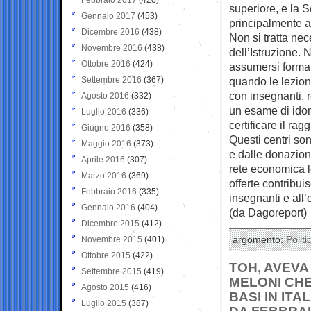
superiore, e la 
Gennaio 2017
(453)
principalmente a
Dicembre 2016
(438)
Non si tratta nec
Novembre 2016
(438)
dell’Istruzione. 
Ottobre 2016
(424)
assumersi formal
Settembre 2016
(367)
quando le lezion
con insegnanti, 
Agosto 2016
(332)
un esame di idon
Luglio 2016
(336)
certificare il ra
Giugno 2016
(358)
Questi centri son
Maggio 2016
(373)
e dalle donazio
Aprile 2016
(307)
rete economica lef
Marzo 2016
(369)
offerte contribui
Febbraio 2016
(335)
insegnanti e all’
Gennaio 2016
(404)
(da Dagoreport)
Dicembre 2015
(412)
Novembre 2015
(401)
argomento:
Politi
Ottobre 2015
(422)
TOH, AVEVA
Settembre 2015
(419)
MELONI CHE
Agosto 2015
(416)
BASI IN ITA
Luglio 2015
(387)