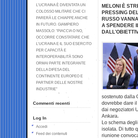
L’UCRAINA È DIVENTATA UN
MELONI È STR
COLOSSO MILITARE CHE CI
PRESSING DEL 
PARERÀ LE CHIAPPE ANCHE
RUSSO VANNA
IN FUTURO. GIAMPIERO
A SPENDERE I
MASSOLO: “PIACCIA O NO,
DALL’OBIETTI
OCCORRE CONSTATARE CHE
L’UCRAINA E IL SUO ESERCITO
PER CAPACITÀ E
INTEROPERABILITÀ SONO
ORMAI PARTE INTEGRANTE
DELLA DIFESA DEL
CONTINENTE EUROPEO E
PARTNER DELLE NOSTRE
INDUSTRIE”
sostenuto dalla 
dovrebbe dare il
Commenti recenti
dai negoziatori U
Ankara.
Log In
Lo schema degli a
Accedi
isolata. Di tutto
Feed dei contenuti
riunione convoca