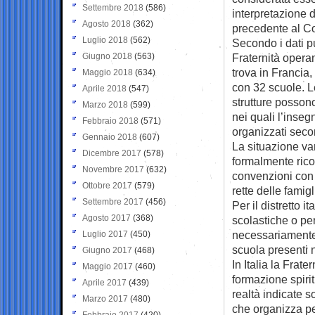
Settembre 2018
(586)
interpretazione d
Agosto 2018
(362)
precedente al Con
Luglio 2018
(562)
Secondo i dati pu
Giugno 2018
(563)
Fraternità opera
trova in Francia,
Maggio 2018
(634)
con 32 scuole. L
Aprile 2018
(547)
strutture posson
Marzo 2018
(599)
nei quali l’inseg
Febbraio 2018
(571)
organizzati secon
Gennaio 2018
(607)
La situazione va
Dicembre 2017
(578)
formalmente rico
Novembre 2017
(632)
convenzioni con 
Ottobre 2017
(579)
rette delle famig
Settembre 2017
(456)
Per il distretto i
Agosto 2017
(368)
scolastiche o pe
necessariamente 
Luglio 2017
(450)
scuola presenti n
Giugno 2017
(468)
In Italia la Frat
Maggio 2017
(460)
formazione spirit
Aprile 2017
(439)
realtà indicate 
Marzo 2017
(480)
che organizza pe
Febbraio 2017
(420)