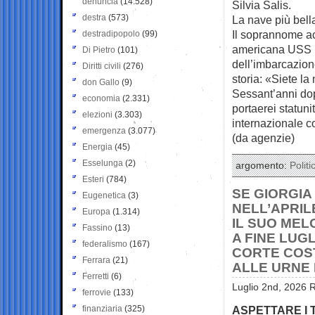
denuncia
(14.528)
Silvia Salis.
destra
(573)
La nave più bel
Il soprannome a
destradipopolo
(99)
americana USS In
Di Pietro
(101)
dell’imbarcazione
Diritti civili
(276)
storia: «Siete l
don Gallo
(9)
Sessant’anni dop
economia
(2.331)
portaerei statun
elezioni
(3.303)
internazionale co
emergenza
(3.077)
(da agenzie)
Energia
(45)
Esselunga
(2)
argomento:
Politi
Esteri
(784)
SE GIORGIA
Eugenetica
(3)
NELL’APRIL
Europa
(1.314)
IL SUO MEL
Fassino
(13)
A FINE LUG
federalismo
(167)
CORTE COST
Ferrara
(21)
ALLE URNE
Ferretti
(6)
Luglio 2nd, 2026 R
ferrovie
(133)
finanziaria
(325)
ASPETTARE I 