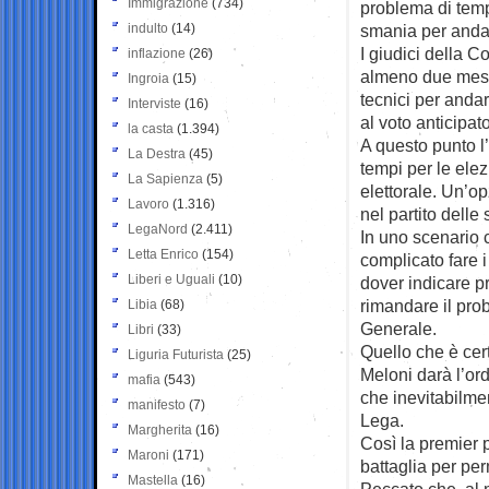
Immigrazione
(734)
problema di temp
indulto
(14)
smania per andar
I giudici della C
inflazione
(26)
almeno due mesi 
Ingroia
(15)
tecnici per andar
Interviste
(16)
al voto anticipato
la casta
(1.394)
A questo punto l
La Destra
(45)
tempi per le elez
La Sapienza
(5)
elettorale. Un’o
Lavoro
(1.316)
nel partito delle
LegaNord
(2.411)
In uno scenario 
Letta Enrico
(154)
complicato fare i
Liberi e Uguali
(10)
dover indicare pr
rimandare il pro
Libia
(68)
Generale.
Libri
(33)
Quello che è cer
Liguria Futurista
(25)
Meloni darà l’or
mafia
(543)
che inevitabilmen
manifesto
(7)
Lega.
Margherita
(16)
Così la premier p
Maroni
(171)
battaglia per perm
Mastella
(16)
Peccato che, al m