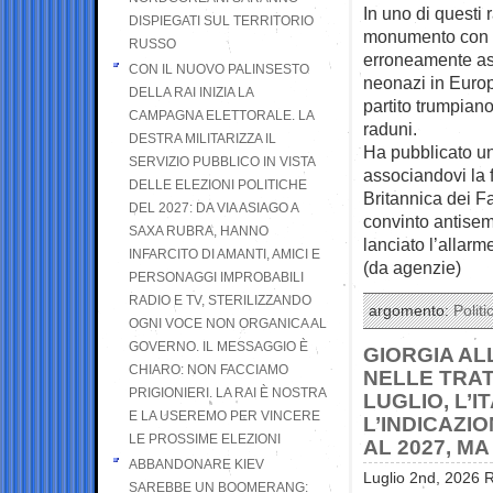
In uno di questi
DISPIEGATI SUL TERRITORIO
monumento con la s
RUSSO
erroneamente ass
CON IL NUOVO PALINSESTO
neonazi in Europa
DELLA RAI INIZIA LA
partito trumpian
CAMPAGNA ELETTORALE. LA
raduni.
DESTRA MILITARIZZA IL
Ha pubblicato un
SERVIZIO PUBBLICO IN VISTA
associandovi la 
DELLE ELEZIONI POLITICHE
Britannica dei Fa
DEL 2027: DA VIA ASIAGO A
convinto antisemi
SAXA RUBRA, HANNO
lanciato l’allar
INFARCITO DI AMANTI, AMICI E
(da agenzie)
PERSONAGGI IMPROBABILI
RADIO E TV, STERILIZZANDO
argomento:
Politi
OGNI VOCE NON ORGANICA AL
GOVERNO. IL MESSAGGIO È
GIORGIA AL
CHIARO: NON FACCIAMO
NELLE TRAT
PRIGIONIERI. LA RAI È NOSTRA
LUGLIO, L’
E LA USEREMO PER VINCERE
L’INDICAZIO
LE PROSSIME ELEZIONI
AL 2027, M
ABBANDONARE KIEV
Luglio 2nd, 2026 R
SAREBBE UN BOOMERANG: