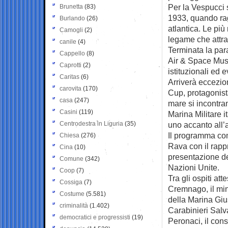
Per la Vespucci s
Brunetta
(83)
1933, quando rag
Burlando
(26)
atlantica. Le più
Camogli
(2)
legame che attra
canile
(4)
Terminata la para
Cappello
(8)
Air & Space Muse
Caprotti
(2)
istituzionali ed 
Caritas
(6)
Arriverà eccezio
carovita
(170)
Cup, protagonist
casa
(247)
mare si incontra
Casini
(119)
Marina Militare i
Centrodestra in Liguria
(35)
uno accanto all’a
Il programma co
Chiesa
(276)
Rava con il rapp
Cina
(10)
presentazione del
Comune
(342)
Nazioni Unite.
Coop
(7)
Tra gli ospiti at
Cossiga
(7)
Cremnago, il min
Costume
(5.581)
della Marina Giu
criminalità
(1.402)
Carabinieri Salva
democratici e progressisti
(19)
Peronaci, il con