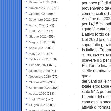
Dicembre 2021
(488)
per poco più di d
provenivano da do
Novembre 2021
(599)
commerciali e 15
Ottobre 2021
(506)
Alla fine del 202
Settembre 2021
(539)
per 14,15 milioni
Agosto 2021
(423)
liquidità e altri 
Luglio 2021
(577)
L’attivo lordo del
Giugno 2021
(559)
Nel 2023 le entr
Maggio 2021
(556)
soprattutto grazie
Aprile 2021
(506)
In Italia la Frat
Marzo 2021
(647)
X Ets, iscritta a
Febbraio 2021
(570)
ricevere il 5 per 
Per l’anno finan
Gennaio 2021
(605)
scelte nominativ
Dicembre 2020
(619)
quote
Novembre 2020
(575)
derivanti dalle f
Ottobre 2020
(638)
totale erogabile 
Settembre 2020
(465)
state 942, per un
Agosto 2020
(588)
Il centro del dis
Luglio 2020
(597)
casa ospita sacer
Giugno 2020
(580)
attività di formaz
Maggio 2020
(618)