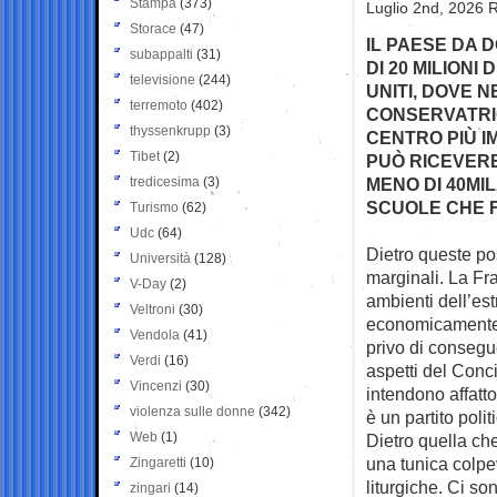
Stampa
(373)
Luglio 2nd, 2026 R
Storace
(47)
IL PAESE DA D
subappalti
(31)
DI 20 MILIONI
televisione
(244)
UNITI, DOVE N
terremoto
(402)
CONSERVATRIC
thyssenkrupp
(3)
CENTRO PIÙ I
Tibet
(2)
PUÒ RICEVERE
tredicesima
(3)
MENO DI 40MIL
SCUOLE CHE 
Turismo
(62)
Udc
(64)
Dietro queste pos
Università
(128)
marginali. La Fr
V-Day
(2)
ambienti dell’es
Veltroni
(30)
economicamente 
Vendola
(41)
privo di consegu
Verdi
(16)
aspetti del Conci
Vincenzi
(30)
intendono affatt
violenza sulle donne
(342)
è un partito politi
Web
(1)
Dietro quella ch
una tunica colpe
Zingaretti
(10)
liturgiche. Ci s
zingari
(14)