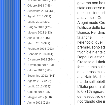
Novembre 2013
(395)
governo non ha n
Ottobre 2013
(446)
state concesse nel
Settembre 2013
(433)
diretti sul terri
Agosto 2013
(389)
attraverso il Cop
Luglio 2013
(390)
A ogni modo Cros
l’utilizzo delle 
Giugno 2013
(425)
Bianca. Per dimos
Maggio 2013
(413)
fa anche
Aprile 2013
(345)
l’elenco di quell
Marzo 2013
(372)
premier, sono st
Febbraio 2013
(293)
“Non c’è niente 
Gennaio 2013
(361)
Dopo il question 
Dicembre 2012
(364)
Crosetto e il tit
Novembre 2012
(336)
fare il punto sul
Ottobre 2012
(363)
della prossima s
Settembre 2012
(341)
alla Nato Matthe
Agosto 2012
(238)
ritardo sull’obiet
L’Italia porterà a
Luglio 2012
(328)
lo 0,71% riguard
Giugno 2012
(287)
dell’esecutivo è 
Maggio 2012
(258)
ricordando che i
Aprile 2012
(218)