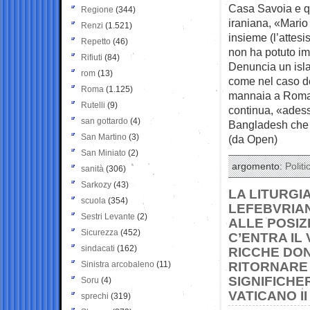
Casa Savoia e qu
Regione
(344)
iraniana, «Mario 
Renzi
(1.521)
insieme (l’attesi
Repetto
(46)
non ha potuto im
Rifiuti
(84)
Denuncia un islam
rom
(13)
come nel caso de
Roma
(1.125)
mannaia a Roma 
Rutelli
(9)
continua, «adess
san gottardo
(4)
Bangladesh che n
San Martino
(3)
(da Open)
San Miniato
(2)
argomento:
Politi
sanità
(306)
Sarkozy
(43)
LA LITURGI
scuola
(354)
LEFEBVRIAN
Sestri Levante
(2)
ALLE POSIZ
Sicurezza
(452)
C’ENTRA IL
sindacati
(162)
RICCHE DON
Sinistra arcobaleno
(11)
RITORNARE 
SIGNIFICHE
Soru
(4)
VATICANO II
sprechi
(319)