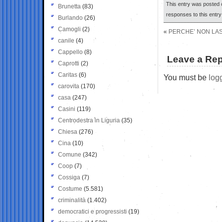
This entry was posted o
Brunetta
(83)
responses to this entr
Burlando
(26)
Camogli
(2)
«
PERCHE’ NON LAS
canile
(4)
Cappello
(8)
Leave a Rep
Caprotti
(2)
Caritas
(6)
You must be
log
carovita
(170)
casa
(247)
Casini
(119)
Centrodestra in Liguria
(35)
Chiesa
(276)
Cina
(10)
Comune
(342)
Coop
(7)
Cossiga
(7)
Costume
(5.581)
criminalità
(1.402)
democratici e progressisti
(19)