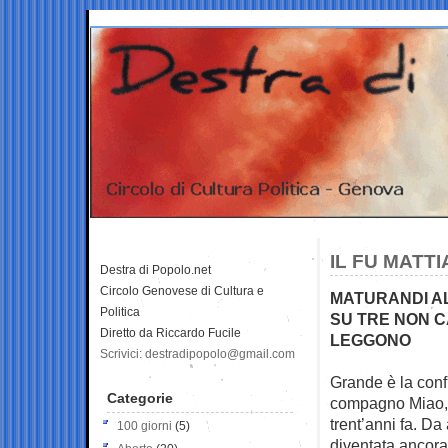
IL FU MATT
Destra di Popolo.net
Circolo Genovese di Cultura e
MATURANDI AL
Politica
SU TRE NON C
Diretto da Riccardo Fucile
LEGGONO
Scrivici: destradipopolo@gmail.com
Grande è la confu
Categorie
compagno Miao, 
trent’anni fa. Da 
100 giorni
(5)
diventata ancora