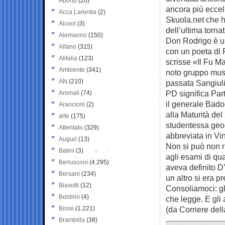
Aborto
(20)
ancora più eccel
Acca Larentia
(2)
Skuola.net che ha
Alcool
(3)
dell’ultima torna
Alemanno
(150)
Don Rodrigo è un
Alfano
(315)
con un poeta di 
Alitalia
(123)
scrisse «Il Fu Ma
Ambiente
(341)
noto gruppo musi
AN
(210)
passata Sangiulia
PD significa Par
Animali
(74)
il generale Bado
Arancioni
(2)
alla Maturità de
arte
(175)
studentessa geo-
Attentato
(329)
abbreviata in Vi
Auguri
(13)
Non si può non r
Batini
(3)
agli esami di qu
Berlusconi
(4.295)
aveva definito D
Bersani
(234)
un altro si era p
Biasotti
(12)
Consoliamoci: gl
Boldrini
(4)
che legge. E gli 
Bossi
(1.221)
(da Corriere del
Brambilla
(38)