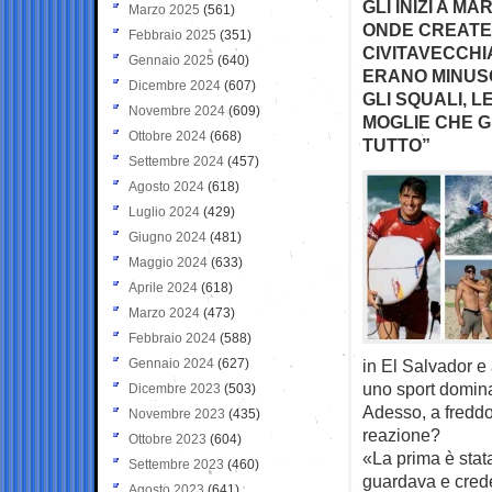
GLI INIZI A M
Marzo 2025
(561)
ONDE CREATE 
Febbraio 2025
(351)
CIVITAVECCHI
Gennaio 2025
(640)
ERANO MINUSC
Dicembre 2024
(607)
GLI SQUALI, L
Novembre 2024
(609)
MOGLIE CHE G
Ottobre 2024
(668)
TUTTO”
Settembre 2024
(457)
Agosto 2024
(618)
Luglio 2024
(429)
Giugno 2024
(481)
Maggio 2024
(633)
Aprile 2024
(618)
Marzo 2024
(473)
Febbraio 2024
(588)
Gennaio 2024
(627)
in El Salvador e 
uno sport dominat
Dicembre 2023
(503)
Adesso, a freddo
Novembre 2023
(435)
reazione?
Ottobre 2023
(604)
«La prima è stat
Settembre 2023
(460)
guardava e crede
Agosto 2023
(641)