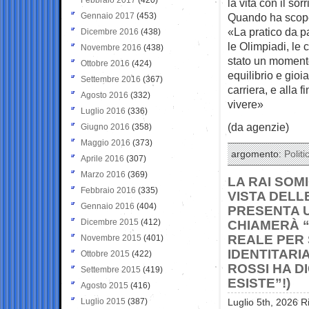
la vita con il sorr
Gennaio 2017
(453)
Quando ha scoper
«La pratico da p
Dicembre 2016
(438)
le Olimpiadi, le 
Novembre 2016
(438)
stato un momento
Ottobre 2016
(424)
equilibrio e gioi
Settembre 2016
(367)
carriera, e alla 
Agosto 2016
(332)
vivere»
Luglio 2016
(336)
(da agenzie)
Giugno 2016
(358)
Maggio 2016
(373)
argomento:
Politi
Aprile 2016
(307)
Marzo 2016
(369)
LA RAI SOMI
Febbraio 2016
(335)
VISTA DELLE
Gennaio 2016
(404)
PRESENTA U
Dicembre 2015
(412)
CHIAMERÀ “
REALE PER
Novembre 2015
(401)
IDENTITARI
Ottobre 2015
(422)
ROSSI HA D
Settembre 2015
(419)
ESISTE”!)
Agosto 2015
(416)
Luglio 2015
(387)
Luglio 5th, 2026 R