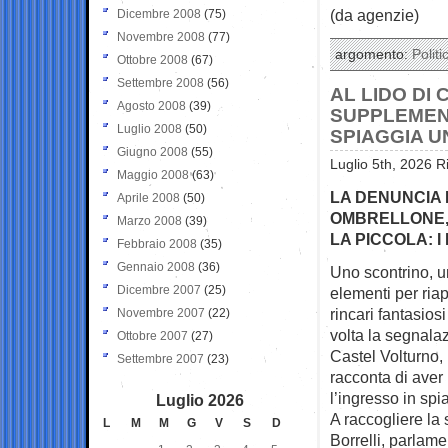
(da agenzie)
Dicembre 2008
(75)
Novembre 2008
(77)
argomento:
Politi
Ottobre 2008
(67)
Settembre 2008
(56)
AL LIDO DI
Agosto 2008
(39)
SUPPLEMENT
Luglio 2008
(50)
SPIAGGIA UN
Giugno 2008
(55)
Luglio 5th, 2026 R
Maggio 2008
(63)
LA DENUNCIA 
Aprile 2008
(50)
OMBRELLONE, 
Marzo 2008
(39)
LA PICCOLA: 
Febbraio 2008
(35)
Gennaio 2008
(36)
Uno scontrino, u
Dicembre 2007
(25)
elementi per riap
rincari fantasiosi
Novembre 2007
(22)
volta la segnalaz
Ottobre 2007
(27)
Castel Volturno,
Settembre 2007
(23)
racconta di aver
l’ingresso in spi
Luglio 2026
A raccogliere la
L
M
M
G
V
S
D
Borrelli, parlame