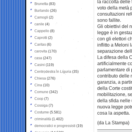
la raccolta delle
Brunetta
(83)
voto della metà p
Burlando
(26)
consultazioni ref
Camogli
(2)
sono fallite.
canile
(4)
Gli obiettivi del
Cappello
(8)
legge è in gestaz
Caprotti
(2)
con gli elettori 
inflitto a Meloni
Caritas
(6)
separazione delle
carovita
(170)
La difesa della C
casa
(247)
artificialmente 
Casini
(119)
parlamentare di p
Centrodestra in Liguria
(35)
contributo delle 
Chiesa
(276)
garanzia, a part
Cina
(10)
della Corte cost
Comune
(342)
mobilitazione, s
Coop
(7)
della sfida nelle
Cossiga
(7)
nuova legge pot
Costume
(5.581)
cosa la aspetta.
criminalità
(1.402)
(da La Stampa)
democratici e progressisti
(19)