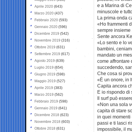
e a Marina di Ce
Aprile 2020
(643)
minuscole e tutt
Marzo 2020
(437)
La prima onda c
Febbraio 2020
(593)
«Ho frammenti di 
Gennaio 2020
(596)
sempre insieme a 
Dicembre 2019
(542)
Sente ancora Kel
Novembre 2019
(316)
«Lo sento e lo ve
Ottobre 2019
(631)
bambini, ceniamo
Settembre 2019
(617)
mandato un messa
come affrontare 
Agosto 2019
(639)
succedendo, sara
Luglio 2019
(654)
Che cosa si prov
Giugno 2019
(598)
«È un onore, in I
Maggio 2019
(527)
Capita ancora ch
Aprile 2019
(383)
E io rispondo di
Marzo 2019
(562)
Il surf può esse
Febbraio 2019
(598)
«Non una sola vol
Gennaio 2019
(641)
capita di stare s
Dicembre 2018
(623)
in quei momenti 
Novembre 2018
(603)
passi e ti lasci 
Ottobre 2018
(631)
impossibile, il 