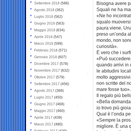
Bisogna avere pa
Settembre 2018
(586)
Squali ne ha mai
Agosto 2018
(362)
«Ne ho incontrat
Luglio 2018
(562)
squalo muoversi
Giugno 2018
(563)
paura viene. Una
Maggio 2018
(634)
preso un’onda al 
Aprile 2018
(547)
mondo, non sono 
Marzo 2018
(599)
curiosità».
Febbraio 2018
(571)
È vero che i surf
Gennaio 2018
(607)
«Può succedere, 
Dicembre 2017
(578)
quando arrivi in 
le abitudini loca
Novembre 2017
(632)
molto aggressivi,
Ottobre 2017
(579)
non scritte del 
Settembre 2017
(456)
mare fosse tuo».
Agosto 2017
(368)
Il regalo più bell
Luglio 2017
(450)
«Bella domanda. 
Giugno 2017
(468)
io trovo più gioi
Maggio 2017
(460)
Qual è l’onda pe
Aprile 2017
(439)
«Sempre la pross
Marzo 2017
(480)
migliore. È una q
Febbraio 2017
(420)