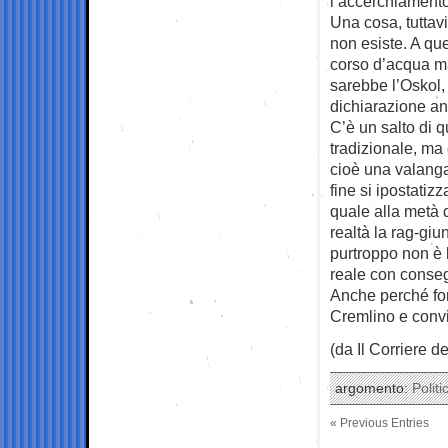
l’accerchiamento
Una cosa, tuttavi
non esiste. A que
corso d’acqua ma
sarebbe l’Oskol, 
dichiarazione an
C’è un salto di q
tradizionale, ma
cioè una valanga 
fine si ipostatiz
quale alla metà d
realtà la rag-gi
purtroppo non è 
reale con conse
Anche perché fors
Cremlino e convin
(da Il Corriere d
argomento:
Politi
« Previous Entries