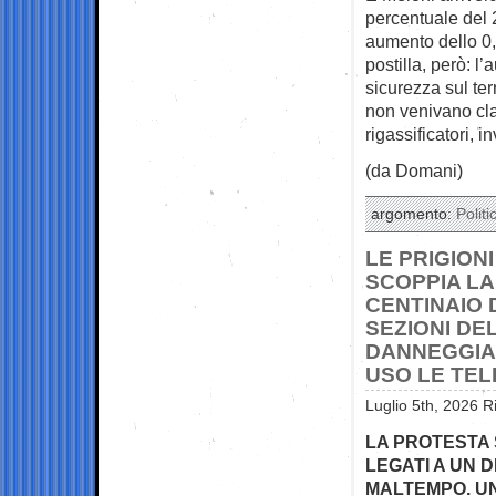
percentuale del 2
aumento dello 0,
postilla, però: l
sicurezza sul ter
non venivano clas
rigassificatori, i
(da Domani)
argomento:
Politi
LE PRIGION
SCOPPIA LA
CENTINAIO 
SEZIONI DE
DANNEGGIA
USO LE TE
Luglio 5th, 2026 R
LA PROTESTA 
LEGATI A UN 
MALTEMPO. UN