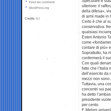
Speculare è stata
Feed dei commenti
ulteriore: il raf
WordPress.org
della difesa», vi
di armi made in I
Credits:
G.I
Certo è che al su
conservativa: fr
qualsiasi inciamp
Esteri Antonio T
come «fondament
contare di più» 
Soprattutto, ha r
confermerà il su
Con quali denari
fatto che l’Itali
dell’esercito da 
mezzi non sono an
Tuttavia, una cos
concentri sui pae
ha detto l’ambas
presidente vuole 
per cento.
E Meloni arriverà