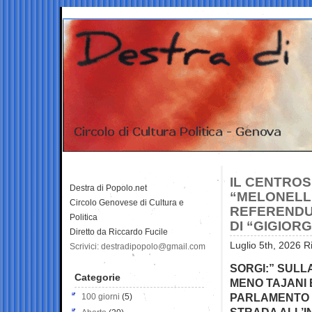
IL CENTROS
Destra di Popolo.net
“MELONELL
Circolo Genovese di Cultura e
REFERENDU
Politica
DI “GIGIORG
Diretto da Riccardo Fucile
Luglio 5th, 2026 R
Scrivici: destradipopolo@gmail.com
SORGI:” SULL
Categorie
MENO TAJANI 
PARLAMENTO 
100 giorni
(5)
STRADA ALL’I