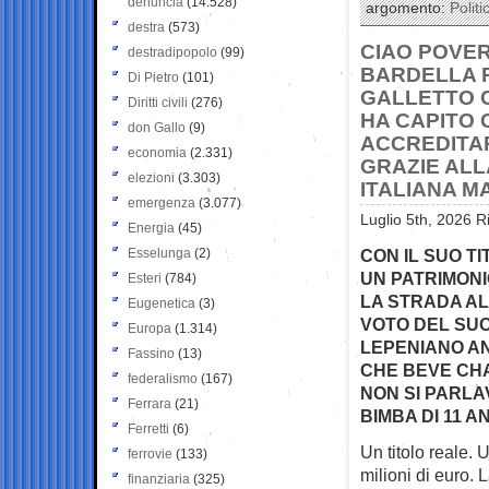
denuncia
(14.528)
argomento:
Politi
destra
(573)
CIAO POVERI
destradipopolo
(99)
BARDELLA P
Di Pietro
(101)
GALLETTO 
Diritti civili
(276)
HA CAPITO 
don Gallo
(9)
ACCREDITAR
economia
(2.331)
GRAZIE ALL
elezioni
(3.303)
ITALIANA M
emergenza
(3.077)
Luglio 5th, 2026 R
Energia
(45)
Esselunga
(2)
CON IL SUO T
UN PATRIMONIO
Esteri
(784)
LA STRADA AL
Eugenetica
(3)
VOTO DEL SUO
Europa
(1.314)
LEPENIANO AN
Fassino
(13)
CHE BEVE CH
federalismo
(167)
NON SI PARLA
Ferrara
(21)
BIMBA DI 11 A
Ferretti
(6)
Un titolo reale. 
ferrovie
(133)
milioni di euro. 
finanziaria
(325)