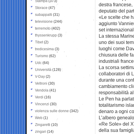
Stampa
(373)
destra francese, 
Storace
(47)
deputato del part
subappalti
(31)
«Le scelte che h
televisione
(244)
aggiunto Vannier
terremoto
(402)
set internaziona
thyssenkrupp
(3)
La stessa Marine
uno dei suoi temi
Tibet
(2)
luoghi come Davo
tredicesima
(3)
chiusura delle fa
Turismo
(62)
industriali france
Udc
(64)
La scorsa settim
Università
(128)
collaboratori di 
V-Day
(2)
durante una conf
Veltroni
(30)
cambiamento clim
Vendola
(41)
responsabilità all
Verdi
(16)
Le Pen ha parlato
Vincenzi
(30)
totalitarismo isl
denaro a ogni co
violenza sulle donne
(342)
L’albero genealog
Web
(1)
«Re Sole» del XV
Zingaretti
(10)
della sua famigl
zingari
(14)