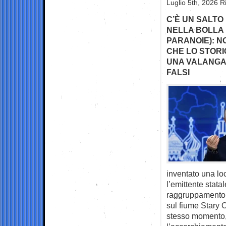
Luglio 5th, 2026 R
C’È UN SALTO
NELLA BOLLA 
PARANOIE): N
CHE LO STORI
UNA VALANGA 
FALSI
inventato una loc
l’emittente stata
raggruppamento d
sul fiume Stary O
stesso momento, 