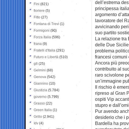
dell’estrema des
Fini
(821)
principessa italia
fioriere
(5)
argomento d’attac
Fitto
(27)
lavoratore del 
Fontana di Trevi
(1)
avvicinando peri
Formigoni
(90)
suo partito sosti
Forza Italia
(596)
La relazione tra
frana
(9)
delle Due Sicilie
problema politic
Fratelli d'Italia
(291)
francesi comuni co
Futuro e Libertà
(510)
Ancora più preocc
g8
(25)
contribuito al s
Gelmini
(68)
raro scivolone pe
Genova
(542)
un’immagine pubb
Giannino
(10)
Il rischio è emer
Giustizia
(5.784)
ripreso al Gran 
governo
(5.799)
ospiti Vip accan
Grasso
(22)
stupro e dall’om
Green Italia
(1)
Pur avendo anche
Grillo
(2.941)
desiderio che i p
Bardella ha provo
Idv
(4)