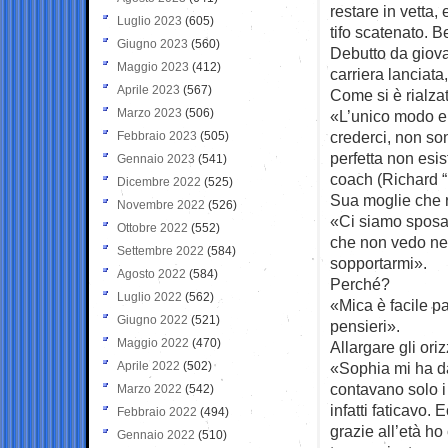
restare in vetta,
Luglio 2023
(605)
tifo scatenato. B
Giugno 2023
(560)
Debutto da giova
Maggio 2023
(412)
carriera lanciata
Aprile 2023
(567)
Come si è rialza
Marzo 2023
(506)
«L’unico modo era
crederci, non son
Febbraio 2023
(505)
perfetta non esi
Gennaio 2023
(541)
coach (Richard “
Dicembre 2022
(525)
Sua moglie che 
Novembre 2022
(526)
«Ci siamo sposat
Ottobre 2022
(552)
che non vedo nemm
Settembre 2022
(584)
sopportarmi».
Agosto 2022
(584)
Perché?
Luglio 2022
(562)
«Mica è facile pa
Giugno 2022
(521)
pensieri».
Maggio 2022
(470)
Allargare gli ori
Aprile 2022
(502)
«Sophia mi ha da
contavano solo i 
Marzo 2022
(542)
infatti faticavo.
Febbraio 2022
(494)
grazie all’età ho
Gennaio 2022
(510)