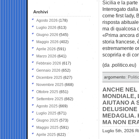
Sicilia e la part
Interrogato dalla
Archivi
come first lady, 
Agosto 2026
(178)
risposta abituale 
Luglio 2026
(613)
ma di qualcosa d
«Prima ancora di
Giugno 2026
(545)
storia francese,
Maggio 2026
(402)
estremamente org
Aprile 2026
(591)
scoprirla e di co
Marzo 2026
(641)
Febbraio 2026
(617)
(da .politico.eu)
Gennaio 2026
(652)
argomento:
Politi
Dicembre 2025
(627)
Novembre 2025
(668)
ANCHE NEL 
Ottobre 2025
(651)
MONDIALE, 
Settembre 2025
(662)
AIUTANO A 
Agosto 2025
(669)
DELUSIONE 
Luglio 2025
(671)
MEDAGLIA. 
Giugno 2025
(573)
MA NON ERA
Maggio 2025
(591)
Luglio 5th, 2026 R
Aprile 2025
(622)