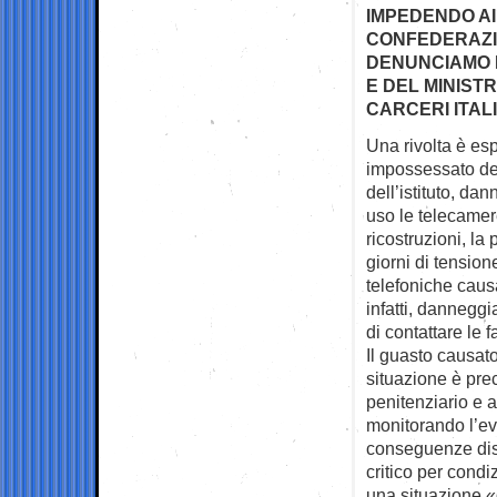
IMPEDENDO AI
CONFEDERAZIO
DENUNCIAMO 
E DEL MINIST
CARCERI ITAL
Una rivolta è esp
impossessato de
dell’istituto, da
uso le telecamer
ricostruzioni, l
giorni di tension
telefoniche caus
infatti, danneggi
di contattare le f
Il guasto causato
situazione è pre
penitenziario e a
monitorando l’evo
conseguenze disci
critico per condiz
una situazione «