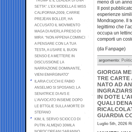
“TRUMP È IL LEADER DI UNA
meno di un anno 
SETTA”. L’EX MODELLA E MISS
Il post pubblicat
CALIFORNIA 2009, CARRIE
esperienze simili 
PREJEAN BOLLER, HA
Mondragone. Il te
ACCUSATO IL MOVIMENTO
legittimo che l’
MAGA DI AVERLA PRESO DI
occupa un lettino
MIRA: “NON APPENA COMINCI
comporti un cost
A PENSARE CON LA TUA
(da Fanpage)
TESTA, A USARE IL BUON
SENSO E A METTERE IN
argomento:
Politi
DISCUSSIONE LA
NARRAZIONE DOMINANTE,
GIORGIA ME
VIENI EMARGINATO”
TRE CARTE 
ILARIA CUCCHI E FABIO
NATO AD AN
ANSELMO SI SPOSANO; LA
INGRAZIARS
SENATRICE DI AVS E
IN DOTE L’
L’AVVOCATO INSIEME DOPO
QUALI DENA
LE BTTGLIE SULLA MORTE DI
RICALCOLAT
STEFANO
GUARDIA CO
KIM, IL SERVO SCIOCCO DI
Luglio 5th, 2026 R
PUTIN: ALMENO 30MILA
NORDCOREANI SARANNO