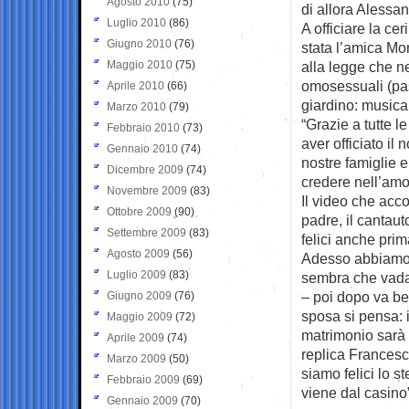
Agosto 2010
(75)
di allora Alessa
Luglio 2010
(86)
A officiare la c
Giugno 2010
(76)
stata l’amica Mo
Maggio 2010
(75)
alla legge che nel
omosessuali (pass
Aprile 2010
(66)
giardino: musica,
Marzo 2010
(79)
“Grazie a tutte 
Febbraio 2010
(73)
aver officiato il 
Gennaio 2010
(74)
nostre famiglie 
Dicembre 2009
(74)
credere nell’amo
Novembre 2009
(83)
Il video che acc
Ottobre 2009
(90)
padre, il cantau
Settembre 2009
(83)
felici anche prim
Agosto 2009
(56)
Adesso abbiamo u
Luglio 2009
(83)
sembra che vada 
– poi dopo va be
Giugno 2009
(76)
sposa si pensa: i
Maggio 2009
(72)
matrimonio sarà p
Aprile 2009
(74)
replica Francesc
Marzo 2009
(50)
siamo felici lo s
Febbraio 2009
(69)
viene dal casino
Gennaio 2009
(70)