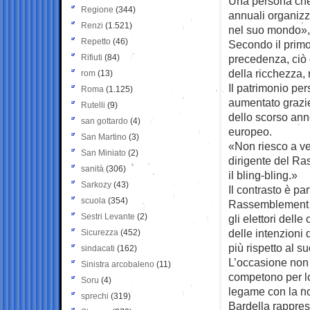
Una persona che 
Regione
(344)
annuali organizz
Renzi
(1.521)
nel suo mondo», 
Repetto
(46)
Secondo il prim
Rifiuti
(84)
precedenza, ciò 
della ricchezza,
rom
(13)
Il patrimonio pe
Roma
(1.125)
aumentato grazie a
Rutelli
(9)
dello scorso ann
san gottardo
(4)
europeo.
San Martino
(3)
«Non riesco a ve
San Miniato
(2)
dirigente del R
sanità
(306)
il bling-bling.»
Sarkozy
(43)
Il contrasto è pa
scuola
(354)
Rassemblement Nat
Sestri Levante
(2)
gli elettori delle
delle intenzioni 
Sicurezza
(452)
più rispetto al 
sindacati
(162)
L’occasione non è
Sinistra arcobaleno
(11)
competono per lo
Soru
(4)
legame con la no
sprechi
(319)
Bardella rapprese