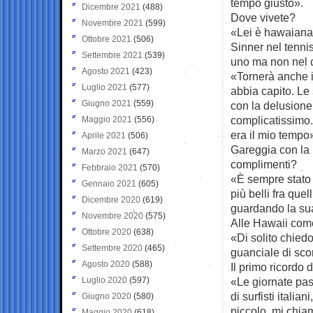
tempo giusto».
Dicembre 2021
(488)
Dove vivete?
Novembre 2021
(599)
«Lei è hawaiana,
Ottobre 2021
(506)
Sinner nel tennis
Settembre 2021
(539)
uno ma non nel c
Agosto 2021
(423)
«Tornerà anche il
Luglio 2021
(577)
abbia capito. Le 
Giugno 2021
(559)
con la delusione
complicatissimo
Maggio 2021
(556)
era il mio tempo
Aprile 2021
(506)
Gareggia con la 
Marzo 2021
(647)
complimenti?
Febbraio 2021
(570)
«È sempre stato 
Gennaio 2021
(605)
più belli fra que
Dicembre 2020
(619)
guardando la sua
Novembre 2020
(575)
Alle Hawaii come
Ottobre 2020
(638)
«Di solito chiedo
Settembre 2020
(465)
guanciale di scor
Agosto 2020
(588)
Il primo ricordo
Luglio 2020
(597)
«Le giornate pas
di surfisti itali
Giugno 2020
(580)
piccolo, mi chia
Maggio 2020
(618)