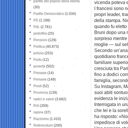
partito del popolo della libertà
vicenda poteva 
(30)
I francesi sono n
Partito Democratico
(1.034)
propri leader, tr
della stampa. Ni
PD
(1.188)
quando fu eletto
PdL
(2.781)
Bruni dopo una r
pedofilia
(25)
sorpreso mentre 
Pensioni
(129)
moglie — sul sell
Politica
(40.873)
Secondo un’analis
polizia
(253)
quotidiano franc
Porto
(12)
familiare superio
povertà
(502)
cresciuta tra Par
Presepe
(14)
fino a dodici c
Primarie
(149)
famiglia, second
Su Instagram, Mar
Prodi
(52)
suoi abiti sontu
Provincia
(139)
evidenza le inizi
radici e valori
(3.682)
Interrogata in un
RAI
(359)
che lei e la sore
rapine
(37)
ha risposto: «No
Razzismo
(1.410)
impedisce di voler
Referendum
(200)