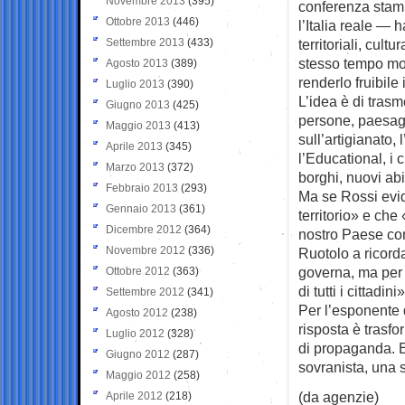
Novembre 2013
(395)
conferenza stamp
Ottobre 2013
(446)
l’Italia reale —
Settembre 2013
(433)
territoriali, cult
stesso tempo mod
Agosto 2013
(389)
renderlo fruibile
Luglio 2013
(390)
L’idea è di tras
Giugno 2013
(425)
persone, paesaggi
Maggio 2013
(413)
sull’artigianato, 
Aprile 2013
(345)
l’Educational, i 
Marzo 2013
(372)
borghi, nuovi abi
Febbraio 2013
(293)
Ma se Rossi evid
Gennaio 2013
(361)
territorio» e che
Dicembre 2012
(364)
nostro Paese con
Novembre 2012
(336)
Ruotolo a ricord
governa, ma per 
Ottobre 2012
(363)
di tutti i cittadini»
Settembre 2012
(341)
Per l’esponente 
Agosto 2012
(238)
risposta è trasf
Luglio 2012
(328)
di propaganda. E
Giugno 2012
(287)
sovranista, una 
Maggio 2012
(258)
(da agenzie)
Aprile 2012
(218)