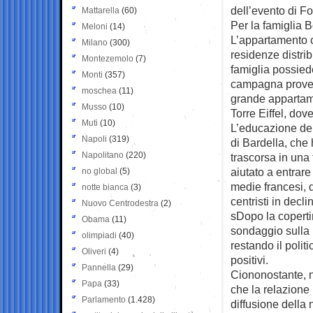
dell’evento di F
Mattarella
(60)
Per la famiglia 
Meloni
(14)
L’appartamento 
Milano
(300)
residenze distrib
Montezemolo
(7)
famiglia possied
Monti
(357)
campagna provenz
moschea
(11)
grande appartame
Musso
(10)
Torre Eiffel, dov
Muti
(10)
L’educazione del
Napoli
(319)
di Bardella, che h
Napolitano
(220)
trascorsa in una 
aiutato a entrare 
no global
(5)
medie francesi, 
notte bianca
(3)
centristi in decli
Nuovo Centrodestra
(2)
sDopo la coperti
Obama
(11)
sondaggio sulla p
olimpiadi
(40)
restando il polit
Oliveri
(4)
positivi.
Pannella
(29)
Ciononostante, n
Papa
(33)
che la relazione
Parlamento
(1.428)
diffusione della 