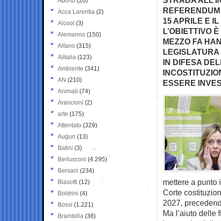
Aborto
(20)
REFERENDUM 
Acca Larentia
(2)
15 APRILE E I
Alcool
(3)
L’OBIETTIVO È
Alemanno
(150)
MEZZO FA HAN
Alfano
(315)
LEGISLATURA 
Alitalia
(123)
IN DIFESA DE
Ambiente
(341)
INCOSTITUZI
AN
(210)
ESSERE INVES
Animali
(74)
Arancioni
(2)
arte
(175)
Attentato
(329)
Auguri
(13)
Batini
(3)
Berlusconi
(4.295)
Bersani
(234)
mettere a punto i
Biasotti
(12)
Corte costituzion
Boldrini
(4)
2027, precedendo
Bossi
(1.221)
Ma l’aiuto delle 
Brambilla
(38)