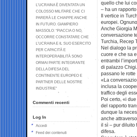
quello che lui c
L’UCRAINA È DIVENTATA UN
– ha un rapporto d
COLOSSO MILITARE CHE CI
Il vertice in Tur
PARERÀ LE CHIAPPE ANCHE
europei. Ognuno c
IN FUTURO. GIAMPIERO
Anche Giorgia Me
MASSOLO: “PIACCIA O NO,
conversazione tel
OCCORRE CONSTATARE CHE
Turchia, Recep 
L’UCRAINA E IL SUO ESERCITO
Nel dialogo la pr
PER CAPACITÀ E
cuore e che sa 
INTEROPERABILITÀ SONO
entrambi l’impor
ORMAI PARTE INTEGRANTE
di palazzo Chigi.
DELLA DIFESA DEL
passano le rotte 
CONTINENTE EUROPEO E
«La conversazion
PARTNER DELLE NOSTRE
inclusa la cooper
INDUSTRIE”
traffico degli ess
Poi certo, «i du
Commenti recenti
del rapporto tran
dunque la necess
Log In
anche attraverso
il sì – pur diluit
Accedi
difesa.
Feed dei contenuti