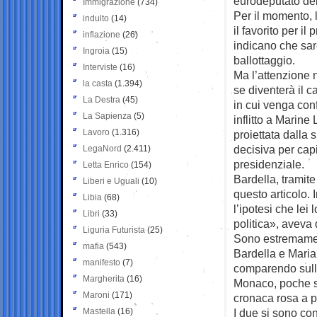
eurodeputato del
Immigrazione
(734)
Per il momento, 
indulto
(14)
il favorito per i
inflazione
(26)
indicano che sare
Ingroia
(15)
ballottaggio.
Interviste
(16)
Ma l’attenzione ne
la casta
(1.394)
se diventerà il 
La Destra
(45)
in cui venga conf
La Sapienza
(5)
inflitto a Marine
Lavoro
(1.316)
proiettata dalla
decisiva per cap
LegaNord
(2.411)
presidenziale.
Letta Enrico
(154)
Bardella, tramit
Liberi e Uguali
(10)
questo articolo.
Libia
(68)
l’ipotesi che lei
Libri
(33)
politica», aveva 
Liguria Futurista
(25)
Sono estremamen
mafia
(543)
Bardella e Maria 
manifesto
(7)
comparendo sulla
Margherita
(16)
Monaco, poche se
Maroni
(171)
cronaca rosa a p
Mastella
(16)
I due si sono co