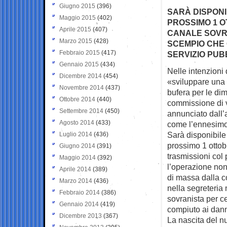
Giugno 2015
(396)
SARÀ DISPONI
Maggio 2015
(402)
PROSSIMO 1 
Aprile 2015
(407)
CANALE SOVRA
Marzo 2015
(428)
SCEMPIO CHE 
Febbraio 2015
(417)
SERVIZIO PUB
Gennaio 2015
(434)
Nelle intenzioni 
Dicembre 2014
(454)
«sviluppare una
Novembre 2014
(437)
bufera per le dim
Ottobre 2014
(440)
commissione di v
Settembre 2014
(450)
annunciato dall’
Agosto 2014
(433)
come l’ennesimo
Sarà disponibile 
Luglio 2014
(436)
prossimo 1 ottob
Giugno 2014
(391)
trasmissioni col 
Maggio 2014
(392)
l’operazione non
Aprile 2014
(389)
di massa dalla c
Marzo 2014
(436)
nella segreteria
Febbraio 2014
(386)
sovranista per ce
Gennaio 2014
(419)
compiuto ai dann
Dicembre 2013
(367)
La nascita del n