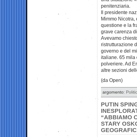
penitenziaria.
Il presidente na
Mimmo Nicotra, d
questione e la f
grave carenza di
Avevamo chiesto c
ristrutturazione
governo e del min
italiane. 65 mila
polveriere. Ad Enn
altre sezioni del
(da Open)
argomento:
Politi
PUTIN SPI
INESPLORAT
“ABBIAMO C
STARY OSK
GEOGRAFIC