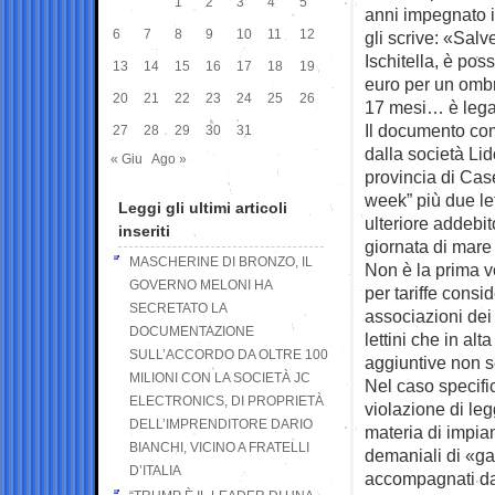
1
2
3
4
5
anni impegnato in
6
7
8
9
10
11
12
gli scrive: «Salv
Ischitella, è pos
13
14
15
16
17
18
19
euro per un ombre
20
21
22
23
24
25
26
17 mesi… è legal
Il documento com
27
28
29
30
31
dalla società Lid
« Giu
Ago »
provincia di Case
week” più due let
Leggi gli ultimi articoli
ulteriore addebit
inseriti
giornata di mare 
MASCHERINE DI BRONZO, IL
Non è la prima vo
GOVERNO MELONI HA
per tariffe cons
SECRETATO LA
associazioni dei 
DOCUMENTAZIONE
lettini che in al
SULL’ACCORDO DA OLTRE 100
aggiuntive non 
MILIONI CON LA SOCIETÀ JC
Nel caso specifi
ELECTRONICS, DI PROPRIETÀ
violazione di le
DELL’IMPRENDITORE DARIO
materia di impian
BIANCHI, VICINO A FRATELLI
demaniali di «gar
D’ITALIA
accompagnati da