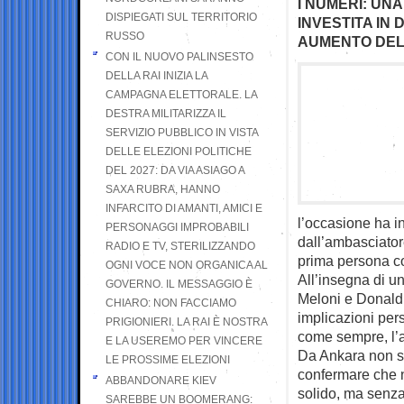
I NUMERI: UN
DISPIEGATI SUL TERRITORIO
INVESTITA IN
RUSSO
AUMENTO DELLO
CON IL NUOVO PALINSESTO
DELLA RAI INIZIA LA
CAMPAGNA ELETTORALE. LA
DESTRA MILITARIZZA IL
SERVIZIO PUBBLICO IN VISTA
DELLE ELEZIONI POLITICHE
DEL 2027: DA VIA ASIAGO A
SAXA RUBRA, HANNO
INFARCITO DI AMANTI, AMICI E
l’occasione ha in
PERSONAGGI IMPROBABILI
dall’ambasciatore
RADIO E TV, STERILIZZANDO
prima persona con
OGNI VOCE NON ORGANICA AL
All’insegna di un
GOVERNO. IL MESSAGGIO È
Meloni e Donald 
CHIARO: NON FACCIAMO
implicazioni pers
PRIGIONIERI. LA RAI È NOSTRA
come sempre, l’am
E LA USEREMO PER VINCERE
Da Ankara non si
LE PROSSIME ELEZIONI
confermare che no
ABBANDONARE KIEV
solido, ma senza 
SAREBBE UN BOOMERANG: