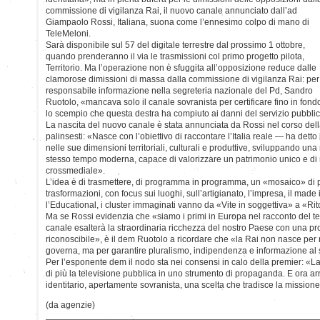
commissione di vigilanza Rai, il nuovo canale annunciato dall’ad
Giampaolo Rossi, Italiana, suona come l’ennesimo colpo di mano di
TeleMeloni.
Sarà disponibile sul 57 del digitale terrestre dal prossimo 1 ottobre,
quando prenderanno il via le trasmissioni col primo progetto pilota,
Territorio. Ma l’operazione non è sfuggita all’opposizione reduce dalle
clamorose dimissioni di massa dalla commissione di vigilanza Rai: per 
responsabile informazione nella segreteria nazionale del Pd, Sandro
Ruotolo, «mancava solo il canale sovranista per certificare fino in fond
lo scempio che questa destra ha compiuto ai danni del servizio pubbli
La nascita del nuovo canale è stata annunciata da Rossi nel corso del
palinsesti: «Nasce con l’obiettivo di raccontare l’Italia reale — ha dett
nelle sue dimensioni territoriali, culturali e produttive, sviluppando una 
stesso tempo moderna, capace di valorizzare un patrimonio unico e di r
crossmediale».
L’idea è di trasmettere, di programma in programma, un «mosaico» di p
trasformazioni, con focus sui luoghi, sull’artigianato, l’impresa, il made i
l’Educational, i cluster immaginati vanno da «Vite in soggettiva» a «Rito
Ma se Rossi evidenzia che «siamo i primi in Europa nel racconto del te
canale esalterà la straordinaria ricchezza del nostro Paese con una pro
riconoscibile», è il dem Ruotolo a ricordare che «la Rai non nasce per r
governa, ma per garantire pluralismo, indipendenza e informazione al serv
Per l’esponente dem il nodo sta nei consensi in calo della premier: «L
di più la televisione pubblica in uno strumento di propaganda. E ora ar
identitario, apertamente sovranista, una scelta che tradisce la missione
(da agenzie)