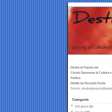
Destra di Popolo.net
Circolo Genovese di Cultura e
Politica
Diretto da Riccardo Fucile
Scrivici: destradipopolo@gma
Categorie
100 giorni
(5)