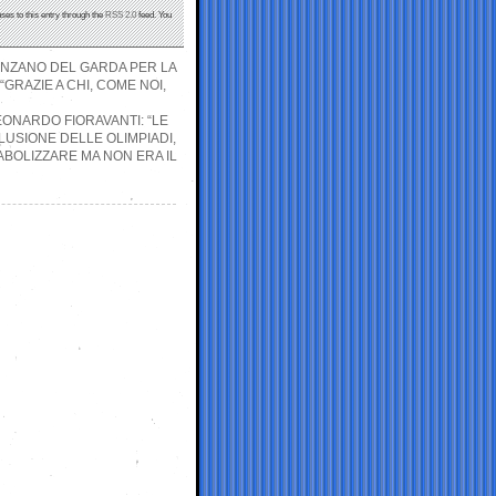
ses to this entry through the
RSS 2.0
feed. You
SENZANO DEL GARDA PER LA
GRAZIE A CHI, COME NOI,
EONARDO FIORAVANTI: “LE
ELUSIONE DELLE OLIMPIADI,
ABOLIZZARE MA NON ERA IL