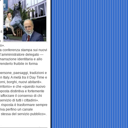
il
o
co».
la conferenza stampa sui nuovi
o l’amministratore delegato —
narrazione identitaria e allo
enderlo fruibile in forma
ersone, paesaggi, tradizioni e
n Italy. A metà tra il Day Time e
rni, borghi, nuovi abitanti».
rritorio» e che «questo nuovo
posta distintiva e fortemente
afforzare il consenso di chi
izio di tutti i cittadini».
a risposta è trasformare sempre
riva perfino un canale
 stessa del servizio pubblico».