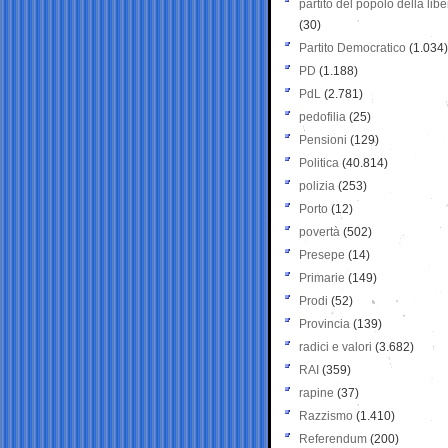
partito del popolo della libe
(30)
Partito Democratico
(1.034)
PD
(1.188)
PdL
(2.781)
pedofilia
(25)
Pensioni
(129)
Politica
(40.814)
polizia
(253)
Porto
(12)
povertà
(502)
Presepe
(14)
Primarie
(149)
Prodi
(52)
Provincia
(139)
radici e valori
(3.682)
RAI
(359)
rapine
(37)
Razzismo
(1.410)
Referendum
(200)