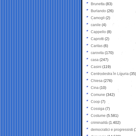
Brunetta
(83)
Burlando
(26)
Camogli
(2)
canile
(4)
Cappello
(8)
Caprotti
(2)
Caritas
(6)
carovita
(170)
casa
(247)
Casini
(119)
Centrodestra in Liguria
(35
Chiesa
(276)
Cina
(10)
Comune
(342)
Coop
(7)
Cossiga
(7)
Costume
(5.581)
criminalità
(1.402)
democratici e progressisti
(