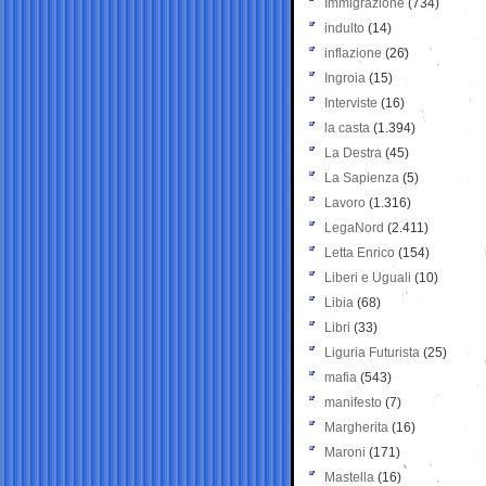
Immigrazione
(734)
indulto
(14)
inflazione
(26)
Ingroia
(15)
Interviste
(16)
la casta
(1.394)
La Destra
(45)
La Sapienza
(5)
Lavoro
(1.316)
LegaNord
(2.411)
Letta Enrico
(154)
Liberi e Uguali
(10)
Libia
(68)
Libri
(33)
Liguria Futurista
(25)
mafia
(543)
manifesto
(7)
Margherita
(16)
Maroni
(171)
Mastella
(16)