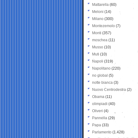
Mattarella
(60)
Meloni
(14)
Milano
(300)
Montezemolo
(7)
Monti
(357)
moschea
(11)
Musso
(10)
Muti
(10)
Napoli
(319)
Napolitano
(220)
no global
(5)
notte bianca
(3)
Nuovo Centrodestra
(2)
Obama
(11)
olimpiadi
(40)
Oliveri
(4)
Pannella
(29)
Papa
(33)
Parlamento
(1.428)