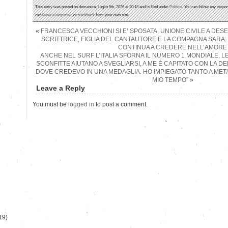
This entry was posted on domenica, Luglio 5th, 2026 at 20:18 and is filed under
Politica
. You can follow any respon
can
leave a response
, or
trackback
from your own site.
«
FRANCESCA VECCHIONI SI E’ SPOSATA, UNIONE CIVILE A DE
SCRITTRICE, FIGLIA DEL CANTAUTORE E LA COMPAGNA SARA: “
CONTINUA A CREDERE NELL’AMORE
ANCHE NEL SURF L’ITALIA SFORNA IL NUMERO 1 MONDIALE, L
SCONFITTE AIUTANO A SVEGLIARSI, A ME È CAPITATO CON LA D
DOVE CREDEVO IN UNA MEDAGLIA. HO IMPIEGATO TANTO A MET
MIO TEMPO”
»
Leave a Reply
You must be
logged in
to post a comment.
)
19)