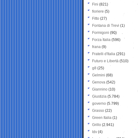
Fini
(821)
fioriere
(5)
Fitto
(27)
Fontana di Trevi
(1)
Formigoni
(90)
Forza Italia
(596)
frana
(9)
Fratelli d'Italia
(291)
Futuro e Libertà
(510)
g8
(25)
Gelmini
(68)
Genova
(542)
Giannino
(10)
Giustizia
(5.784)
governo
(5.799)
Grasso
(22)
Green Italia
(1)
Grillo
(2.941)
Idv
(4)