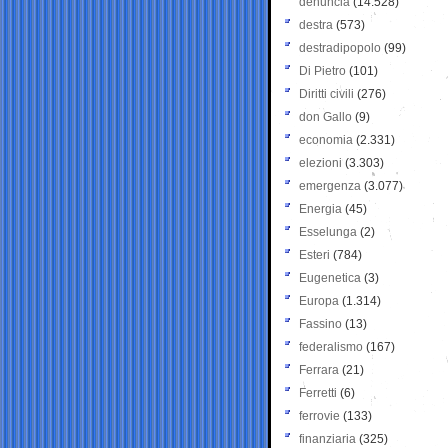
denuncia
(14.528)
destra
(573)
destradipopolo
(99)
Di Pietro
(101)
Diritti civili
(276)
don Gallo
(9)
economia
(2.331)
elezioni
(3.303)
emergenza
(3.077)
Energia
(45)
Esselunga
(2)
Esteri
(784)
Eugenetica
(3)
Europa
(1.314)
Fassino
(13)
federalismo
(167)
Ferrara
(21)
Ferretti
(6)
ferrovie
(133)
finanziaria
(325)