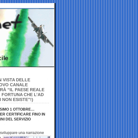
N VISTA DELLE
NUOVO CANALE
RÀ “IL PAESE REALE
R FORTUNA CHE L’AD
 NON ESISTE”!)
SSIMO 1 OTTOBRE…
R CERTIFICARE FINO IN
NI DEL SERVIZIO
 «sviluppare una narrazione
a