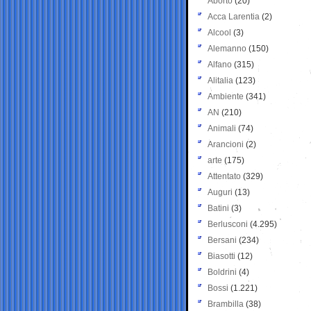
Aborto
(20)
Acca Larentia
(2)
Alcool
(3)
Alemanno
(150)
Alfano
(315)
Alitalia
(123)
Ambiente
(341)
AN
(210)
Animali
(74)
Arancioni
(2)
arte
(175)
Attentato
(329)
Auguri
(13)
Batini
(3)
Berlusconi
(4.295)
Bersani
(234)
Biasotti
(12)
Boldrini
(4)
Bossi
(1.221)
Brambilla
(38)