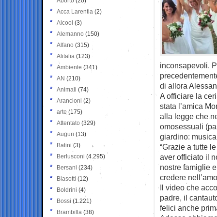
Aborto
(20)
Acca Larentia
(2)
Alcool
(3)
Alemanno
(150)
Alfano
(315)
Alitalia
(123)
inconsapevoli. P
Ambiente
(341)
precedentemente
AN
(210)
di allora Alessa
Animali
(74)
A officiare la c
Arancioni
(2)
stata l’amica Mo
arte
(175)
alla legge che nel
Attentato
(329)
omosessuali (pass
Auguri
(13)
giardino: musica,
Batini
(3)
“Grazie a tutte 
aver officiato il 
Berlusconi
(4.295)
nostre famiglie 
Bersani
(234)
credere nell’amo
Biasotti
(12)
Il video che acc
Boldrini
(4)
padre, il cantau
Bossi
(1.221)
felici anche prim
Brambilla
(38)