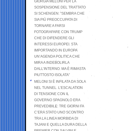
GIORGIA MELONI PER LA
SOSPENSIONE DEL TRATTATO
SI SCHENGEN: “SEMBRA CHE
SIA PIÙ PREOCCUPATA DI
TORNARE A FARSI
FOTOGRAFARE CON TRUMP
CHE DI DIFENDERE GLI
INTERESSI EUROPEI. STA
IMPORTANDO IN EUROPA
UN’AGENDA POLITICA CHE
MIRA A INDEBOLIRLA
DALL’INTERNO. MA È RIMASTA
PIUTTOSTO ISOLATA”
MELONI SI È INFILATA DA SOLA
NEL TUNNEL. L’ESCALATION
DI TENSIONE CON IL
GOVERNO SPAGNOLO ERA
PREVEDIBILE: TRE GIORNI FA
C’ERA STATO UNO SCONTRO
TRA LA LINEA MORBIDA DI
TAJANI E QUELLA DURA DELLA
PREMIER CON SALVINI E