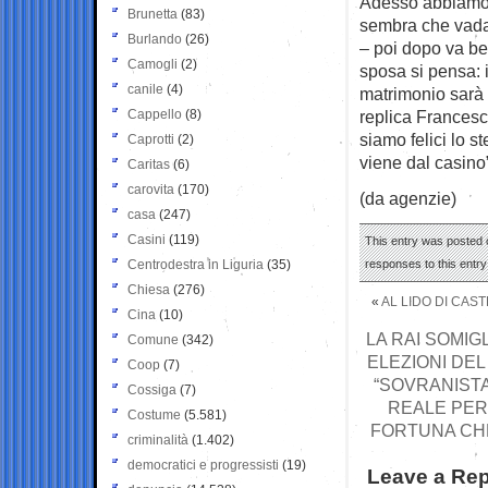
Adesso abbiamo u
Brunetta
(83)
sembra che vada 
Burlando
(26)
– poi dopo va be
Camogli
(2)
sposa si pensa: i
canile
(4)
matrimonio sarà p
Cappello
(8)
replica Francesc
siamo felici lo s
Caprotti
(2)
viene dal casino
Caritas
(6)
carovita
(170)
(da agenzie)
casa
(247)
Casini
(119)
This entry was posted o
Centrodestra in Liguria
(35)
responses to this entr
Chiesa
(276)
«
AL LIDO DI CAS
Cina
(10)
LA RAI SOMIGL
Comune
(342)
ELEZIONI DEL
Coop
(7)
“SOVRANISTA
Cossiga
(7)
REALE PER
Costume
(5.581)
FORTUNA CHE
criminalità
(1.402)
democratici e progressisti
(19)
Leave a Rep