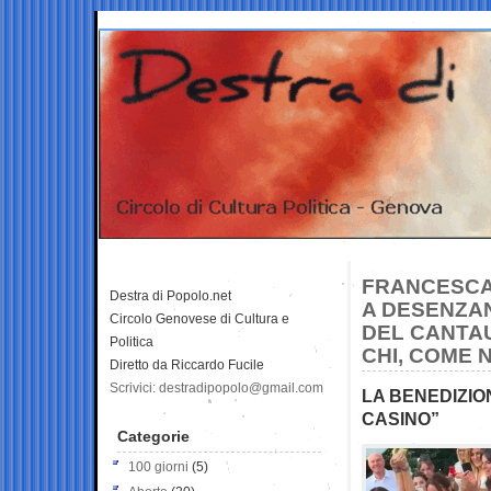
FRANCESCA 
Destra di Popolo.net
A DESENZAN
Circolo Genovese di Cultura e
DEL CANTAU
Politica
CHI, COME 
Diretto da Riccardo Fucile
Scrivici: destradipopolo@gmail.com
LA BENEDIZION
CASINO”
Categorie
100 giorni
(5)