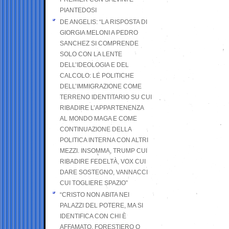
PIANTEDOSI
DE ANGELIS: “LA RISPOSTA DI
GIORGIA MELONI A PEDRO
SANCHEZ SI COMPRENDE
SOLO CON LA LENTE
DELL’IDEOLOGIA E DEL
CALCOLO: LE POLITICHE
DELL’IMMIGRAZIONE COME
TERRENO IDENTITARIO SU CUI
RIBADIRE L’APPARTENENZA
AL MONDO MAGA E COME
CONTINUAZIONE DELLA
POLITICA INTERNA CON ALTRI
MEZZI. INSOMMA, TRUMP CUI
RIBADIRE FEDELTÀ, VOX CUI
DARE SOSTEGNO, VANNACCI
CUI TOGLIERE SPAZIO”
“CRISTO NON ABITA NEI
PALAZZI DEL POTERE, MA SI
IDENTIFICA CON CHI È
AFFAMATO, FORESTIERO O