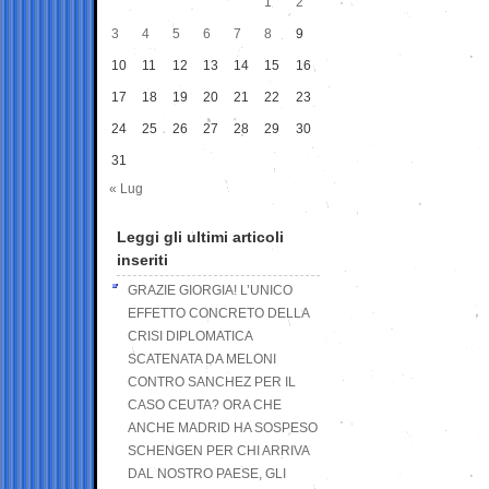
1
2
3
4
5
6
7
8
9
10
11
12
13
14
15
16
17
18
19
20
21
22
23
24
25
26
27
28
29
30
31
« Lug
Leggi gli ultimi articoli
inseriti
GRAZIE GIORGIA! L’UNICO
EFFETTO CONCRETO DELLA
CRISI DIPLOMATICA
SCATENATA DA MELONI
CONTRO SANCHEZ PER IL
CASO CEUTA? ORA CHE
ANCHE MADRID HA SOSPESO
SCHENGEN PER CHI ARRIVA
DAL NOSTRO PAESE, GLI