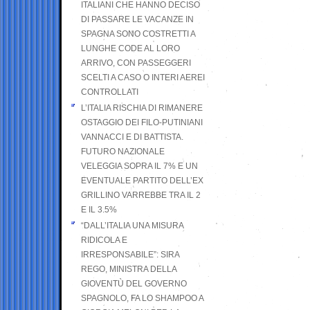
ITALIANI CHE HANNO DECISO
DI PASSARE LE VACANZE IN
SPAGNA SONO COSTRETTI A
LUNGHE CODE AL LORO
ARRIVO, CON PASSEGGERI
SCELTI A CASO O INTERI AEREI
CONTROLLATI
L’ITALIA RISCHIA DI RIMANERE
OSTAGGIO DEI FILO-PUTINIANI
VANNACCI E DI BATTISTA.
FUTURO NAZIONALE
VELEGGIA SOPRA IL 7% E UN
EVENTUALE PARTITO DELL’EX
GRILLINO VARREBBE TRA IL 2
E IL 3.5%
“DALL’ITALIA UNA MISURA
RIDICOLA E
IRRESPONSABILE”: SIRA
REGO, MINISTRA DELLA
GIOVENTÙ DEL GOVERNO
SPAGNOLO, FA LO SHAMPOO A