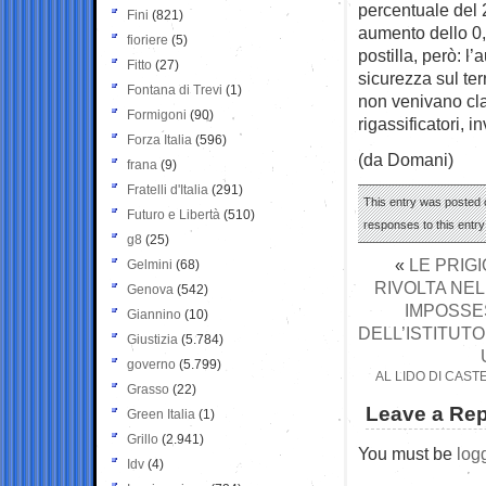
percentuale del 2
Fini
(821)
aumento dello 0,
fioriere
(5)
postilla, però: l
Fitto
(27)
sicurezza sul ter
Fontana di Trevi
(1)
non venivano clas
Formigoni
(90)
rigassificatori, i
Forza Italia
(596)
(da Domani)
frana
(9)
Fratelli d'Italia
(291)
This entry was posted o
Futuro e Libertà
(510)
responses to this entr
g8
(25)
«
LE PRIG
Gelmini
(68)
RIVOLTA NEL
Genova
(542)
IMPOSSE
Giannino
(10)
DELL’ISTITUT
Giustizia
(5.784)
governo
(5.799)
AL LIDO DI CAST
Grasso
(22)
Leave a Rep
Green Italia
(1)
Grillo
(2.941)
You must be
log
Idv
(4)