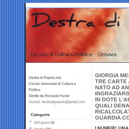
GIORGIA ME
Destra di Popolo.net
TRE CARTE 
Circolo Genovese di Cultura e
NATO AD AN
Politica
INGRAZIARS
Diretto da Riccardo Fucile
IN DOTE L’
Scrivici: destradipopolo@gmail.com
QUALI DENA
RICALCOLAT
Categorie
GUARDIA CO
100 giorni
(5)
I NUMERI: UN