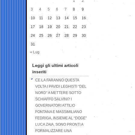
1
2
3
4
5
6
7
8
9
10
11
12
13
14
15
16
17
18
19
20
21
22
23
24
25
26
27
28
29
30
31
« Lug
Leggi gli ultimi articoli
inseriti
CE LA FARANNO QUESTA
VOLTA I PAVIDI LEGHISTI “DEL
NORD” A METTERE SOTTO
SCHIAFFO SALVINI? I
GOVERNATORI ATTILIO
FONTANA E MASSIMILIANO
FEDRIGA, INSIEME AL “DOGE”
LUCA ZAIA, SONO PRONTI A
FORMALIZZARE UNA