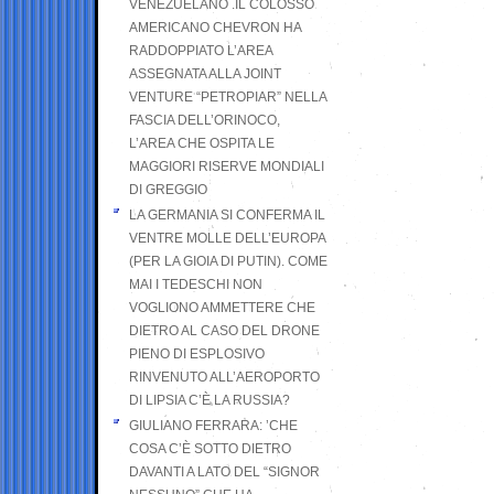
VENEZUELANO .IL COLOSSO
AMERICANO CHEVRON HA
RADDOPPIATO L’AREA
ASSEGNATA ALLA JOINT
VENTURE “PETROPIAR” NELLA
FASCIA DELL’ORINOCO,
L’AREA CHE OSPITA LE
MAGGIORI RISERVE MONDIALI
DI GREGGIO
LA GERMANIA SI CONFERMA IL
VENTRE MOLLE DELL’EUROPA
(PER LA GIOIA DI PUTIN). COME
MAI I TEDESCHI NON
VOGLIONO AMMETTERE CHE
DIETRO AL CASO DEL DRONE
PIENO DI ESPLOSIVO
RINVENUTO ALL’AEROPORTO
DI LIPSIA C’È LA RUSSIA?
GIULIANO FERRARA: ’CHE
COSA C’È SOTTO DIETRO
DAVANTI A LATO DEL “SIGNOR