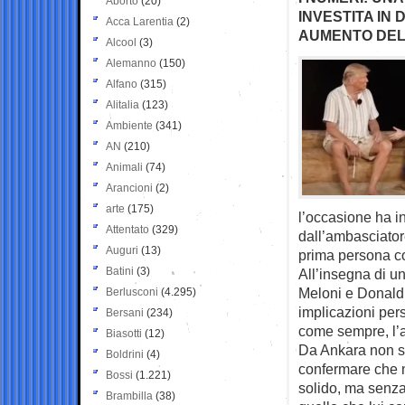
Aborto
(20)
INVESTITA IN
Acca Larentia
(2)
AUMENTO DELLO
Alcool
(3)
Alemanno
(150)
Alfano
(315)
Alitalia
(123)
Ambiente
(341)
AN
(210)
Animali
(74)
Arancioni
(2)
arte
(175)
l’occasione ha in
Attentato
(329)
dall’ambasciatore
Auguri
(13)
prima persona con
Batini
(3)
All’insegna di un
Meloni e Donald 
Berlusconi
(4.295)
implicazioni pers
Bersani
(234)
come sempre, l’am
Biasotti
(12)
Da Ankara non si
Boldrini
(4)
confermare che no
Bossi
(1.221)
solido, ma senza 
Brambilla
(38)