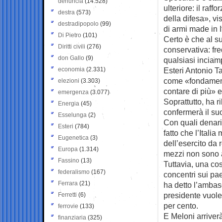
denuncia
(14.528)
ulteriore: il raf
destra
(573)
della difesa», vi
destradipopolo
(99)
di armi made in I
Di Pietro
(101)
Certo è che al su
Diritti civili
(276)
conservativa: fr
don Gallo
(9)
qualsiasi inciamp
economia
(2.331)
Esteri Antonio T
come «fondament
elezioni
(3.303)
contare di più» 
emergenza
(3.077)
Soprattutto, ha r
Energia
(45)
confermerà il su
Esselunga
(2)
Con quali denari
Esteri
(784)
fatto che l’Itali
Eugenetica
(3)
dell’esercito da 
Europa
(1.314)
mezzi non sono an
Fassino
(13)
Tuttavia, una cos
federalismo
(167)
concentri sui pae
Ferrara
(21)
ha detto l’ambas
presidente vuole 
Ferretti
(6)
per cento.
ferrovie
(133)
E Meloni arriverà
finanziaria
(325)