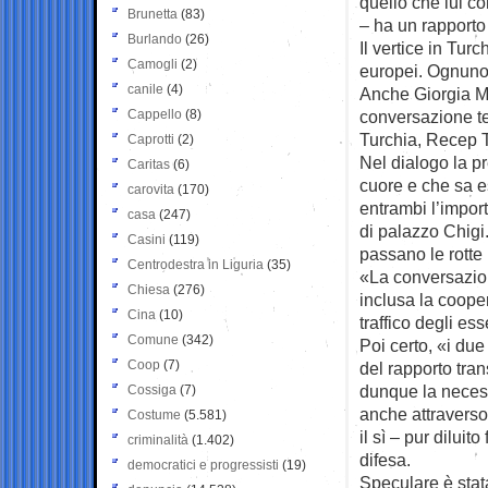
quello che lui c
Brunetta
(83)
– ha un rapporto d
Burlando
(26)
Il vertice in Tur
Camogli
(2)
europei. Ognuno c
canile
(4)
Anche Giorgia Me
Cappello
(8)
conversazione tel
Turchia, Recep 
Caprotti
(2)
Nel dialogo la pr
Caritas
(6)
cuore e che sa 
carovita
(170)
entrambi l’impor
casa
(247)
di palazzo Chigi.
Casini
(119)
passano le rotte 
Centrodestra in Liguria
(35)
«La conversazion
Chiesa
(276)
inclusa la cooper
Cina
(10)
traffico degli ess
Comune
(342)
Poi certo, «i du
Coop
(7)
del rapporto tran
dunque la necess
Cossiga
(7)
anche attraverso
Costume
(5.581)
il sì – pur diluit
criminalità
(1.402)
difesa.
democratici e progressisti
(19)
Speculare è stata