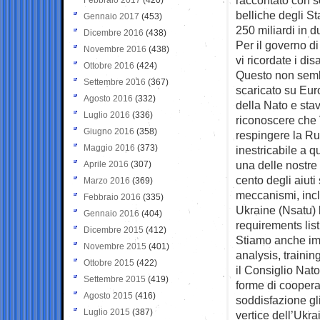
belliche degli Sta
Gennaio 2017
(453)
250 miliardi in d
Dicembre 2016
(438)
Per il governo d
Novembre 2016
(438)
vi ricordate i di
Ottobre 2016
(424)
Questo non sembr
Settembre 2016
(367)
scaricato su Eur
Agosto 2016
(332)
della Nato e sta
Luglio 2016
(336)
riconoscere che
Giugno 2016
(358)
respingere la Ru
Maggio 2016
(373)
inestricabile a q
una delle nostre p
Aprile 2016
(307)
cento degli aiuti
Marzo 2016
(369)
meccanismi, incl
Febbraio 2016
(335)
Ukraine (Nsatu) b
Gennaio 2016
(404)
requirements lis
Dicembre 2015
(412)
Stiamo anche imp
Novembre 2015
(401)
analysis, trainin
Ottobre 2015
(422)
il Consiglio Nat
Settembre 2015
(419)
forme di cooperaz
Agosto 2015
(416)
soddisfazione gli
Luglio 2015
(387)
vertice dell’Ukra