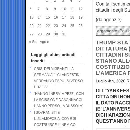
1
2
3
4
5
Con tali sentiment
6
7
8
9
10
11
12
cittadini degli S
13
14
15
16
17
18
19
(da agenzie)
20
21
22
23
24
25
26
argomento:
Politi
27
28
29
30
31
TRUMP STA 
« Giu
Ago »
DITTATURA 
CITTADINI S
Leggi gli ultimi articoli
STIANO ALL
inseriti
COSTITUZIO
CRISI DEI MIGRANTI, LA
L’AMERICA 
GERMANIA: “I CLANDESTINI
VERRANNO ESPULSI VERSO
Luglio 4th, 2026 R
L’ITALIA”
GLI “YANKEES”
“HANNO I NERVI A PEZZI, CON
CITTADINI NON
LA SCISSIONE DA VANNACCI
IL DATO RAGG
HANNO PERSO LA BUSSOLA”
(E’ L’ANNIVE
I SOVRANISTI E
DICHIARAZION
L’ISLAMOFOBIA, COME SI
QUEST’ANNO R
COSTRUISCE IL NEMICO