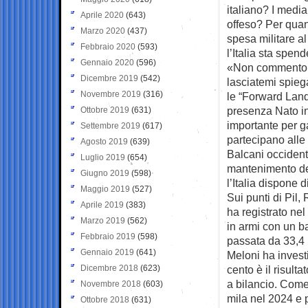
italiano? I media
Aprile 2020
(643)
offeso? Per quan
Marzo 2020
(437)
spesa militare al
Febbraio 2020
(593)
l’Italia sta spe
Gennaio 2020
(596)
«Non commento ma
Dicembre 2019
(542)
lasciatemi spiega
Novembre 2019
(316)
le “Forward Land
presenza Nato in
Ottobre 2019
(631)
importante per ga
Settembre 2019
(617)
partecipano alle 
Agosto 2019
(639)
Balcani occidenta
Luglio 2019
(654)
mantenimento del
Giugno 2019
(598)
l’Italia dispone 
Maggio 2019
(527)
Sui punti di Pil,
Aprile 2019
(383)
ha registrato nel
Marzo 2019
(562)
in armi con un bal
Febbraio 2019
(598)
passata da 33,4 m
Gennaio 2019
(641)
Meloni ha investi
Dicembre 2018
(623)
cento è il risult
a bilancio. Come
Novembre 2018
(603)
mila nel 2024 e p
Ottobre 2018
(631)