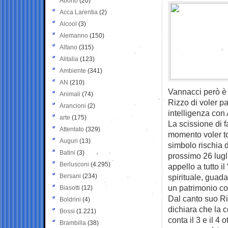
Aborto
(20)
Acca Larentia
(2)
Alcool
(3)
Alemanno
(150)
Alfano
(315)
Alitalia
(123)
Ambiente
(341)
AN
(210)
Vannacci però è
Animali
(74)
Rizzo di voler p
Arancioni
(2)
intelligenza con
arte
(175)
La scissione di 
Attentato
(329)
momento voler tog
Auguri
(13)
simbolo rischia 
Batini
(3)
prossimo 26 lug
Berlusconi
(4.295)
appello a tutto i
Bersani
(234)
spirituale, guada
un patrimonio co
Biasotti
(12)
Dal canto suo Ri
Boldrini
(4)
dichiara che la 
Bossi
(1.221)
conta il 3 e il 
Brambilla
(38)