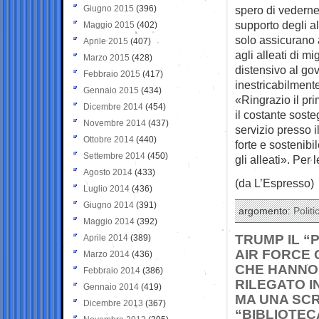
Giugno 2015
(396)
spero di vederne
supporto degli al
Maggio 2015
(402)
solo assicurano 
Aprile 2015
(407)
agli alleati di m
Marzo 2015
(428)
distensivo al gov
Febbraio 2015
(417)
inestricabilmente
Gennaio 2015
(434)
«Ringrazio il pr
Dicembre 2014
(454)
il costante soste
Novembre 2014
(437)
servizio presso 
Ottobre 2014
(440)
forte e sostenib
Settembre 2014
(450)
gli alleati». Per
Agosto 2014
(433)
(da L’Espresso)
Luglio 2014
(436)
Giugno 2014
(391)
argomento:
Politi
Maggio 2014
(392)
TRUMP IL “
Aprile 2014
(389)
AIR FORCE 
Marzo 2014
(436)
CHE HANNO 
Febbraio 2014
(386)
RILEGATO I
Gennaio 2014
(419)
MA UNA SCR
Dicembre 2013
(367)
“BIBLIOTEC