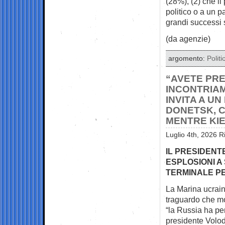
(28%), (2) che il
politico o a un p
grandi successi s
(da agenzie)
argomento:
Politi
“AVETE PR
INCONTRIAM
INVITA A U
DONETSK, C
MENTRE KI
Luglio 4th, 2026 R
IL PRESIDENT
ESPLOSIONI A
TERMINALE P
La Marina ucraina
traguardo che mo
“la Russia ha pe
presidente Volod