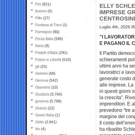
Fini
(821)
ELLY SCHLE
fioriere
(5)
IMPRESE GR
CENTROSIN
Fitto
(27)
Fontana di Trevi
(1)
Luglio 4th, 2026 R
Formigoni
(90)
“I LAVORATORI
Forza Italia
(596)
E PAGANO IL 
frana
(9)
Il Partito democr
Fratelli d'Italia
(291)
schieramenti poli
Futuro e Libertà
(510)
ultimi anni ha se
g8
(25)
lavoratrici e lavo
Gelmini
(68)
generale costo d
Genova
(542)
alle imprese. La 
Giannino
(10)
in questi giorni 
Giustizia
(5.784)
la crescita”. Rivo
governo
(5.799)
imprenditori. E al
Grasso
(22)
prevedono “tre ass
Green Italia
(1)
margine del cong
Grillo
(2.941)
Il costo dell’en
ha ribadito Schle
Idv
(4)