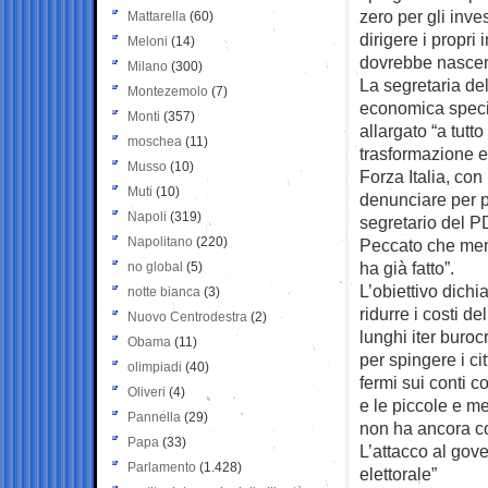
zero per gli inve
Mattarella
(60)
dirigere i propri
Meloni
(14)
dovrebbe nascere
Milano
(300)
La segretaria del
Montezemolo
(7)
economica speci
Monti
(357)
allargato “a tutto
moschea
(11)
trasformazione ec
Musso
(10)
Forza Italia, co
Muti
(10)
denunciare per pl
Napoli
(319)
segretario del P
Napolitano
(220)
Peccato che mentr
ha già fatto”.
no global
(5)
L’obiettivo dichi
notte bianca
(3)
ridurre i costi d
Nuovo Centrodestra
(2)
lunghi iter buroc
Obama
(11)
per spingere i cit
olimpiadi
(40)
fermi sui conti c
Oliveri
(4)
e le piccole e m
Pannella
(29)
non ha ancora con
Papa
(33)
L’attacco al gov
Parlamento
(1.428)
elettorale”