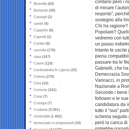
contano però i nu
Brunetta
(83)
di minare l’auton
Burlando
(26)
respinto”, perch
Camogli
(2)
sostegno alla li
canile
(4)
Chi ha ragione? 
Cappello
(8)
Popolare? Quello
Caprotti
(2)
vedremo con tutt
un passo indietr
Caritas
(6)
Intanto le uscit
carovita
(170)
piena compatibil
casa
(247)
passare tra le fi
Casini
(119)
Gabrielli, che h
Centrodestra in Liguria
(35)
Democrazia Sovra
Chiesa
(276)
Vannacci, in prim
Cina
(10)
Nazionale a Rom
Comune
(342)
Secondo i bene in
Coop
(7)
follower e le sue
Cossiga
(7)
candidatura da 
Costume
(5.581)
tutto il “suo” pa
schema seguito q
criminalità
(1.402)
però la carica d
democratici e progressisti
(19)
potrebbe garanti