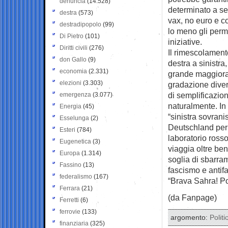
denuncia
(14.528)
determinato a seg
destra
(573)
vax, no euro e co
destradipopolo
(99)
lo meno gli perm
Di Pietro
(101)
iniziative.
Diritti civili
(276)
Il rimescolament
don Gallo
(9)
destra a sinistra
economia
(2.331)
grande maggioranz
elezioni
(3.303)
gradazione diver
di semplificazion
emergenza
(3.077)
naturalmente. In
Energia
(45)
“sinistra sovranis
Esselunga
(2)
Deutschland per 
Esteri
(784)
laboratorio ross
Eugenetica
(3)
viaggia oltre ben
Europa
(1.314)
soglia di sbarra
Fassino
(13)
fascismo e antif
federalismo
(167)
“Brava Sahra! Pop
Ferrara
(21)
(da Fanpage)
Ferretti
(6)
ferrovie
(133)
argomento:
Politi
finanziaria
(325)