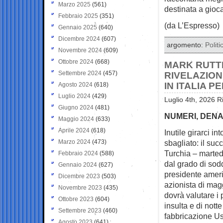
Marzo 2025
(561)
destinata a gioca
Febbraio 2025
(351)
(da L’Espresso)
Gennaio 2025
(640)
Dicembre 2024
(607)
argomento:
Politi
Novembre 2024
(609)
Ottobre 2024
(668)
MARK RUTT
Settembre 2024
(457)
RIVELAZION
IN ITALIA 
Agosto 2024
(618)
Luglio 2024
(429)
Luglio 4th, 2026 R
Giugno 2024
(481)
NUMERI, DENA
Maggio 2024
(633)
Aprile 2024
(618)
Inutile girarci in
Marzo 2024
(473)
sbagliato: il su
Turchia – martedì
Febbraio 2024
(588)
dal grado di sodd
Gennaio 2024
(627)
presidente amer
Dicembre 2023
(503)
azionista di mag
Novembre 2023
(435)
dovrà valutare i 
Ottobre 2023
(604)
insulta e di not
Settembre 2023
(460)
fabbricazione Us
Agosto 2023
(641)