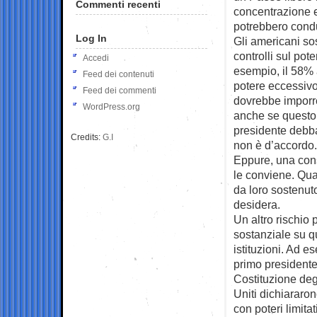
Commenti recenti
concentrazione e
potrebbero condu
Log In
Gli americani sos
controlli sul pot
Accedi
esempio, il 58% 
Feed dei contenuti
potere eccessivo,
Feed dei commenti
dovrebbe imporre 
WordPress.org
anche se questo r
presidente debba
Credits:
G.I
non è d’accordo.
Eppure, una cons
le conviene. Qua
da loro sostenuto
desidera.
Un altro rischio
sostanziale su q
istituzioni. Ad 
primo presidente
Costituzione degl
Uniti dichiararo
con poteri limitati