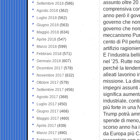
assunto oltre 20 
Settembre 2018
(586)
comprensiva con 
Agosto 2018
(362)
anno però il gov
Luglio 2018
(562)
governo che non 
Giugno 2018
(563)
governo che non 
Maggio 2018
(634)
meccanismo Purl 
Aprile 2018
(547)
cento di Pil perl
Marzo 2018
(599)
artifizio ragionie
Febbraio 2018
(571)
E l’industria bel
nel ’25. Rutte no
Gennaio 2018
(607)
perché la tendenz
Dicembre 2017
(578)
alleati lavorino
Novembre 2017
(632)
missione. La dir
Ottobre 2017
(579)
impegni assunti a
Settembre 2017
(456)
significa aumenta
Agosto 2017
(368)
industriale, con
Luglio 2017
(450)
più forte in una 
Giugno 2017
(468)
Trump potrà ammi
Maggio 2017
(460)
spende di meno, 
Aprile 2017
(439)
scorso anno ha in
Marzo 2017
(480)
da Europa più Ca
raccontato con so
Febbraio 2017
(420)