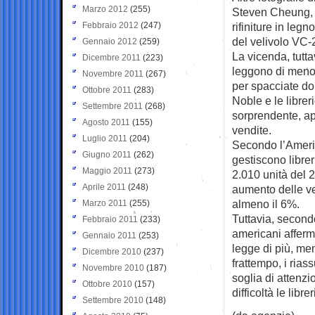
Marzo 2012
(255)
Steven Cheung, h
Febbraio 2012
(247)
rifiniture in leg
del velivolo VC-
Gennaio 2012
(259)
La vicenda, tutta
Dicembre 2011
(223)
leggono di meno,
Novembre 2011
(267)
per spacciate do
Ottobre 2011
(283)
Noble e le libre
Settembre 2011
(268)
sorprendente, ap
Agosto 2011
(155)
vendite.
Luglio 2011
(204)
Secondo l’Americ
Giugno 2011
(262)
gestiscono libre
Maggio 2011
(273)
2.010 unità del 2
Aprile 2011
(248)
aumento delle ven
almeno il 6%.
Marzo 2011
(255)
Tuttavia, second
Febbraio 2011
(233)
americani afferma
Gennaio 2011
(253)
legge di più, men
Dicembre 2010
(237)
frattempo, i riass
Novembre 2010
(187)
soglia di attenz
Ottobre 2010
(157)
difficoltà le librer
Settembre 2010
(148)