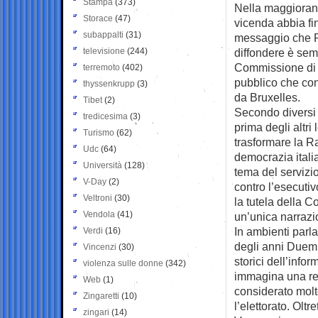
Stampa
(373)
Nella maggioranza
Storace
(47)
vicenda abbia fin
subappalti
(31)
messaggio che Pd
televisione
(244)
diffondere è sem
Commissione di V
terremoto
(402)
pubblico che cont
thyssenkrupp
(3)
da Bruxelles.
Tibet
(2)
Secondo diversi 
tredicesima
(3)
prima degli altri
Turismo
(62)
trasformare la Ra
Udc
(64)
democrazia italia
Università
(128)
tema del servizio
V-Day
(2)
contro l’esecutivo
Veltroni
(30)
la tutela della Co
Vendola
(41)
un’unica narrazio
In ambienti parl
Verdi
(16)
degli anni Duemil
Vincenzi
(30)
storici dell’info
violenza sulle donne
(342)
immagina una re
Web
(1)
considerato molt
Zingaretti
(10)
l’elettorato. Olt
zingari
(14)