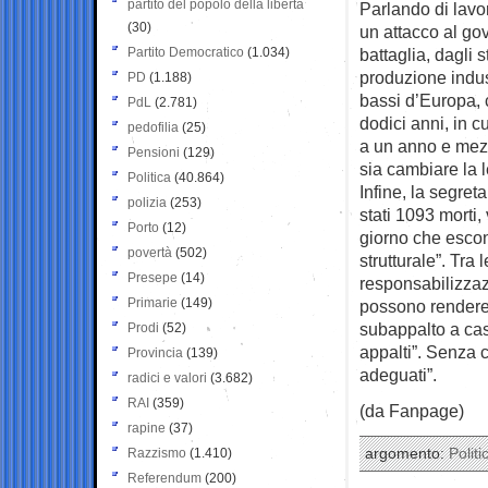
partito del popolo della libertà
Parlando di lavor
(30)
un attacco al gov
Partito Democratico
(1.034)
battaglia, dagli 
produzione indust
PD
(1.188)
bassi d’Europa, c
PdL
(2.781)
dodici anni, in c
pedofilia
(25)
a un anno e mezz
Pensioni
(129)
sia cambiare la l
Politica
(40.864)
Infine, la segret
polizia
(253)
stati 1093 morti, 
Porto
(12)
giorno che escon
povertà
(502)
strutturale”. Tra
Presepe
(14)
responsabilizzaz
Primarie
(149)
possono rendere p
subappalto a cas
Prodi
(52)
appalti”. Senza c
Provincia
(139)
adeguati”.
radici e valori
(3.682)
RAI
(359)
(da Fanpage)
rapine
(37)
Razzismo
(1.410)
argomento:
Politi
Referendum
(200)