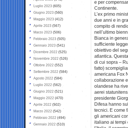
e per compensare 
Luglio 2023
(605)
Continente.
Giugno 2023
(560)
L’ex primo minis
Maggio 2023
(412)
due anni e in gra
compito di rendi
Aprile 2023
(567)
nell’ultimo bienn
Marzo 2023
(506)
Bianca in genera
Febbraio 2023
(505)
sufficiente legge
Gennaio 2023
(541)
obiettivo del seg
Dicembre 2022
(525)
atlantica. Questa
Novembre 2022
(526)
di cui sopra – Ru
Ottobre 2022
(552)
fatto) scompigliar
Settembre 2022
(584)
americana Fox Ne
Agosto 2022
(584)
collaborazione e
Luglio 2022
(562)
olandese ha rive
Giugno 2022
(521)
aerei statunitens
presidente Giorgi
Maggio 2022
(470)
Difesa hanno subi
Aprile 2022
(502)
tecnici. E come f
Marzo 2022
(542)
gli americani co
Febbraio 2022
(494)
italiano ai tempi
Gennaio 2022
(510)
l’Italia, il segr