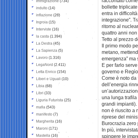
raccontato come s
Immigrazione
(734)
bollette triplic
indulto
(14)
entra in difficol
inflazione
(26)
integrazione”. Tr
Ingroia
(15)
ritorno al nuclea
Interviste
(16)
quattro anni non 
la casta
(1.394)
Tetto al prezzo d
La Destra
(45)
Il primo modo pe
La Sapienza
(5)
metano, mettendo
Lavoro
(1.316)
emergenza” ma so
E per farlo serv
LegaNord
(2.411)
governo e Regioni
Letta Enrico
(154)
Come è noto da t
Liberi e Uguali
(10)
dell’energia rinn
Libia
(68)
un’autorizzazione
Libri
(33)
una lunga trafila
Liguria Futurista
(25)
grandi impianti).
mafia
(543)
non è riuscito a 
manifesto
(7)
riprese del minis
Margherita
(16)
Burocrazia zero 
Maroni
(171)
In più, intervist
Mastella
(16)
spingere le impr