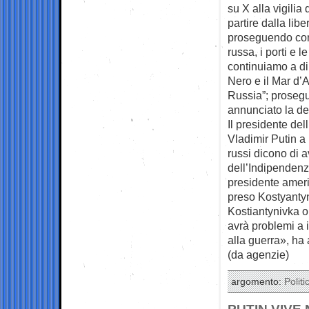
su X alla vigilia
partire dalla libe
proseguendo con 
russa, i porti e 
continuiamo a di
Nero e il Mar d’A
Russia”; prosegu
annunciato la de
Il presidente del
Vladimir Putin a 
russi dicono di 
dell’Indipendenz
presidente ameri
preso Kostyanty
Kostiantynivka o
avrà problemi a i
alla guerra», ha 
(da agenzie)
argomento:
Politi