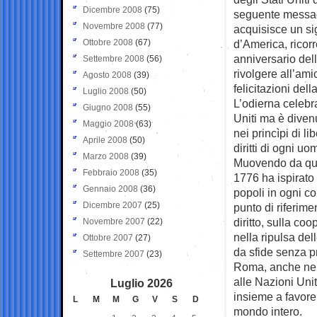
Dicembre 2008
(75)
seguente messagg
Novembre 2008
(77)
acquisisce un sig
Ottobre 2008
(67)
d’America, ricor
anniversario del
Settembre 2008
(56)
rivolgere all’ami
Agosto 2008
(39)
felicitazioni del
Luglio 2008
(50)
L’odierna celebra
Giugno 2008
(55)
Uniti ma è diven
Maggio 2008
(63)
nei princìpi di l
Aprile 2008
(50)
diritti di ogni u
Marzo 2008
(39)
Muovendo da ques
Febbraio 2008
(35)
1776 ha ispirato i
Gennaio 2008
(36)
popoli in ogni con
Dicembre 2007
(25)
punto di riferime
diritto, sulla co
Novembre 2007
(22)
nella ripulsa del
Ottobre 2007
(27)
da sfide senza p
Settembre 2007
(23)
Roma, anche nell
alle Nazioni Unit
Luglio 2026
insieme a favore 
L
M
M
G
V
S
D
mondo intero.