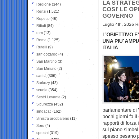
LA STRATEG
Regione
(344)
COSI’ LE O
Renzi
(1.521)
GOVERNO
Repetto
(46)
Luglio 4th, 2026 R
Rifiuti
(84)
rom
(13)
L’OBIETTIVO 
Roma
(1.125)
UNA PIU’ AMP
ITALIA
Rutelli
(9)
san gottardo
(4)
San Martino
(3)
San Miniato
(2)
sanità
(306)
Sarkozy
(43)
scuola
(354)
Sestri Levante
(2)
Sicurezza
(452)
parlamentare di
sindacati
(162)
pochi giorni fa i
Sinistra arcobaleno
(11)
rapporti di forza
Soru
(4)
sul piano simbol
sprechi
(319)
spesso pesano p