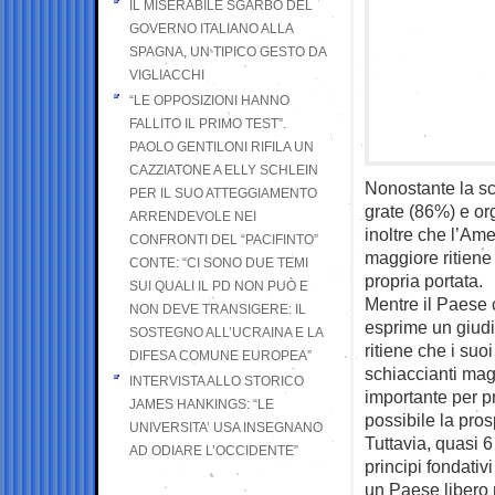
IL MISERABILE SGARBO DEL
GOVERNO ITALIANO ALLA
SPAGNA, UN TIPICO GESTO DA
VIGLIACCHI
“LE OPPOSIZIONI HANNO
FALLITO IL PRIMO TEST”.
PAOLO GENTILONI RIFILA UN
CAZZIATONE A ELLY SCHLEIN
Nonostante la sc
PER IL SUO ATTEGGIAMENTO
grate (86%) e or
ARRENDEVOLE NEI
inoltre che l’Am
CONFRONTI DEL “PACIFINTO”
maggiore ritiene
CONTE: “CI SONO DUE TEMI
propria portata.
SUI QUALI IL PD NON PUÒ E
Mentre il Paese 
NON DEVE TRANSIGERE: IL
esprime un giudi
SOSTEGNO ALL’UCRAINA E LA
ritiene che i suoi
DIFESA COMUNE EUROPEA”
schiaccianti mag
INTERVISTA ALLO STORICO
importante per pr
JAMES HANKINGS: “LE
possibile la pro
UNIVERSITA’ USA INSEGNANO
Tuttavia, quasi 6
AD ODIARE L’OCCIDENTE”
principi fondativ
un Paese libero n