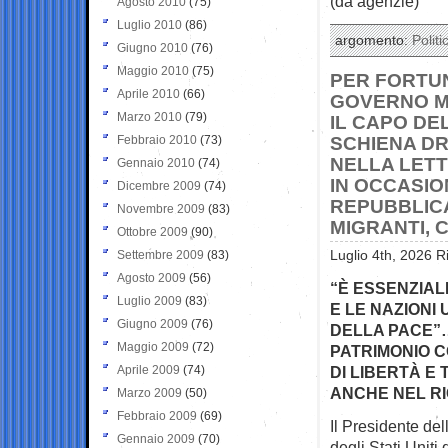
(da agenzie)
Agosto 2010
(75)
Luglio 2010
(86)
argomento:
Politi
Giugno 2010
(76)
Maggio 2010
(75)
PER FORTUN
Aprile 2010
(66)
GOVERNO MA
Marzo 2010
(79)
IL CAPO DE
Febbraio 2010
(73)
SCHIENA DR
NELLA LETT
Gennaio 2010
(74)
IN OCCASIO
Dicembre 2009
(74)
REPUBBLICA
Novembre 2009
(83)
MIGRANTI, 
Ottobre 2009
(90)
Settembre 2009
(83)
Luglio 4th, 2026 R
Agosto 2009
(56)
“È ESSENZIAL
Luglio 2009
(83)
E LE NAZIONI
Giugno 2009
(76)
DELLA PACE”…
Maggio 2009
(72)
PATRIMONIO C
Aprile 2009
(74)
DI LIBERTÀ E 
ANCHE NEL RI
Marzo 2009
(50)
Febbraio 2009
(69)
Il Presidente del
Gennaio 2009
(70)
degli Stati Uniti