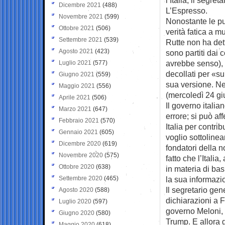
Dicembre 2021
(488)
L’Espresso.
Novembre 2021
(599)
Nonostante le pun
Ottobre 2021
(506)
verità fatica a mu
Settembre 2021
(539)
Rutte non ha dett
Agosto 2021
(423)
sono partiti dai 
avrebbe senso), 
Luglio 2021
(577)
decollati per «s
Giugno 2021
(559)
sua versione. Ne
Maggio 2021
(556)
(mercoledì 24 gi
Aprile 2021
(506)
Il governo itali
Marzo 2021
(647)
errore; si può af
Febbraio 2021
(570)
Italia per contrib
Gennaio 2021
(605)
voglio sottolinea
Dicembre 2020
(619)
fondatori della no
Novembre 2020
(575)
fatto che l’Italia,
Ottobre 2020
(638)
in materia di ba
Settembre 2020
(465)
la sua informazio
Il segretario gen
Agosto 2020
(588)
dichiarazioni a F
Luglio 2020
(597)
governo Meloni,
Giugno 2020
(580)
Trump. E allora 
Maggio 2020
(618)