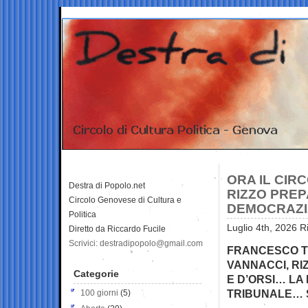
ORA IL CIR
Destra di Popolo.net
RIZZO PREP
Circolo Genovese di Cultura e
DEMOCRAZI
Politica
Luglio 4th, 2026 R
Diretto da Riccardo Fucile
Scrivici: destradipopolo@gmail.com
FRANCESCO T
VANNACCI, RI
Categorie
E D’ORSI… LA 
TRIBUNALE… S
100 giorni
(5)