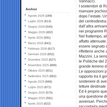
Vannacci.
I sostenitori di 
Archivi
riservare pochis
dopo l’estate. U
Agosto 2026
(169)
del centrodestra:
Luglio 2026
(613)
dall’altra arriva
Giugno 2026
(545)
nei programmi R
Maggio 2026
(402)
Nel frattempo, all
Aprile 2026
(591)
affatto attenuate
Marzo 2026
(641)
essere segnato da
Febbraio 2026
(617)
riflettersi anche 
Gennaio 2026
(652)
Mazzini. La sens
Dicembre 2025
(627)
le Politiche del 
Novembre 2025
(668)
grande terreno d
Ottobre 2025
(651)
Le opposizioni p
rapporto tra il g
Settembre 2025
(662)
sostenere di ave
Agosto 2025
(669)
letture destinate
Luglio 2025
(671)
Ed è proprio que
Giugno 2025
(573)
una questione di
Maggio 2025
(591)
avversari. Perch
Aprile 2025
(622)
raccontarla megli