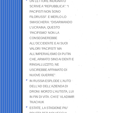
UN LETTORE INDIGNATO
SCRIVE A “REPUBBLICA”: “I
PACIFISTI NON SONO
FILORUSSI”. E MERLO LO
SMASCHERA: “DISARMANDO
L’UCRAINA, QUESTO
‘PACIFISMO’ NON LA
CONSEGNEREBBE
ALL’OCCIDENTE E AI SUOI
VALORI ‘PACIFISTI’ MA
ALL’IMPERIALISMO DI PUTIN
CHE, ARMATO SINO AI DENTI E
RINGALLUZZITO, NE
USCIREBBE AFFAMATO DI
NUOVE GUERRE”
IN RUSSIA ESPLODE L’AUTO
DELL’AD DELL’AZIENDA DI
DRONI: MORTO L’AUTISTA, LUI
IN FIN DI VITA. CHI E’ VLADIMIR
TKACHUK
ESTATE, LA STAGIONE PIU’