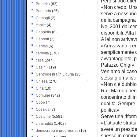
Però si può otte
Brunetta
(83)
«Non credo. Una 
Burlando
(26)
serve a nessuno,
Camogli
(2)
della campagna e
canile
(4)
Nel 2001 dal centr
Cappello
(8)
disponibili. Alla
A lei non arriva
Caprotti
(2)
«Arrivavano, cer
Caritas
(6)
semplicemente c
carovita
(170)
avvantaggiato, pe
casa
(247)
Palazzo Chigi».
Casini
(119)
Veniamo al caso 
Centrodestra in Liguria
(35)
stessi giornalisti
Chiesa
(276)
«Non c’è dubbio 
Cina
(10)
Rai. Ma non penso
Comune
(342)
concentrato di in
Coop
(7)
qualità. Sempre l
politica».
Cossiga
(7)
Serve una riform
Costume
(5.581)
«L’attuale strut
criminalità
(1.402)
avere un preside
democratici e progressisti
(19)
spesso in compet