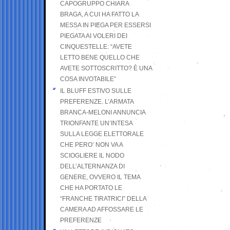
CAPOGRUPPO CHIARA
BRAGA, A CUI HA FATTO LA
MESSA IN PIEGA PER ESSERSI
PIEGATA AI VOLERI DEI
CINQUESTELLE: “AVETE
LETTO BENE QUELLO CHE
AVETE SOTTOSCRITTO? È UNA
COSA INVOTABILE”
IL BLUFF ESTIVO SULLE
PREFERENZE. L’ARMATA
BRANCA-MELONI ANNUNCIA
TRIONFANTE UN’INTESA
SULLA LEGGE ELETTORALE
CHE PERO’ NON VA A
SCIOGLIERE IL NODO
DELL’ALTERNANZA DI
GENERE, OVVERO IL TEMA
CHE HA PORTATO LE
“FRANCHE TIRATRICI” DELLA
CAMERA AD AFFOSSARE LE
PREFERENZE