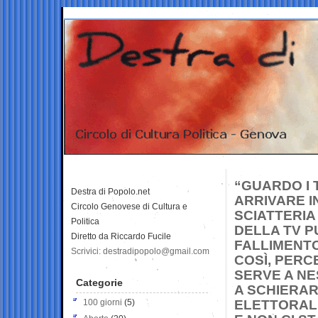
“GUARDO I 
Destra di Popolo.net
ARRIVARE I
Circolo Genovese di Cultura e
SCIATTERIA
Politica
DELLA TV PU
Diretto da Riccardo Fucile
FALLIMENTO
Scrivici: destradipopolo@gmail.com
COSÌ, PERC
SERVE A N
Categorie
A SCHIERAR
100 giorni
(5)
ELETTORAL