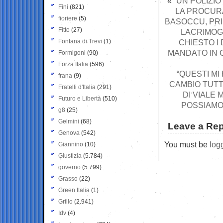
«
“UN POLIZI
Fini
(821)
LA PROCURA
fioriere
(5)
BASOCCU, PRI
Fitto
(27)
LACRIMOG
Fontana di Trevi
(1)
CHIESTO I 
MANDATO IN C
Formigoni
(90)
Forza Italia
(596)
“QUESTI MI
frana
(9)
CAMBIO TUTTI
Fratelli d'Italia
(291)
DI VIALE 
Futuro e Libertà
(510)
POSSIAMO
g8
(25)
Gelmini
(68)
Leave a Rep
Genova
(542)
You must be
log
Giannino
(10)
Giustizia
(5.784)
governo
(5.799)
Grasso
(22)
Green Italia
(1)
Grillo
(2.941)
Idv
(4)