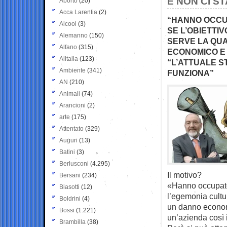
E NON CI ST
Aborto
(20)
Acca Larentia
(2)
“HANNO OCCUP
Alcool
(3)
SE L’OBIETTI
Alemanno
(150)
SERVE LA QUA
Alfano
(315)
ECONOMICO E 
Alitalia
(123)
“L’ATTUALE S
Ambiente
(341)
FUNZIONA”
AN
(210)
Animali
(74)
Arancioni
(2)
arte
(175)
Attentato
(329)
Auguri
(13)
Batini
(3)
Berlusconi
(4.295)
Il motivo?
Bersani
(234)
«Hanno occupato 
Biasotti
(12)
l’egemonia cultur
Boldrini
(4)
un danno econom
Bossi
(1.221)
un’azienda così 
Brambilla
(38)