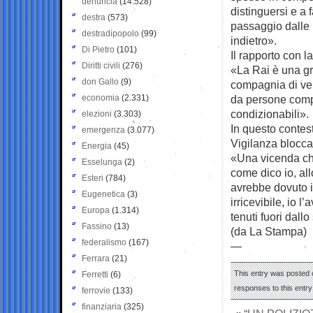
denuncia
(14.528)
distinguersi e a 
destra
(573)
passaggio dalle r
destradipopolo
(99)
indietro».
Di Pietro
(101)
Il rapporto con la
Diritti civili
(276)
«La Rai è una gr
don Gallo
(9)
compagnia di ven
economia
(2.331)
da persone compe
condizionabili».
elezioni
(3.303)
In questo conte
emergenza
(3.077)
Vigilanza blocca
Energia
(45)
«Una vicenda che
Esselunga
(2)
come dico io, al
Esteri
(784)
avrebbe dovuto 
Eugenetica
(3)
irricevibile, io 
Europa
(1.314)
tenuti fuori dallo
Fassino
(13)
(da La Stampa)
federalismo
(167)
—
Ferrara
(21)
This entry was posted o
Ferretti
(6)
responses to this entr
ferrovie
(133)
finanziaria
(325)