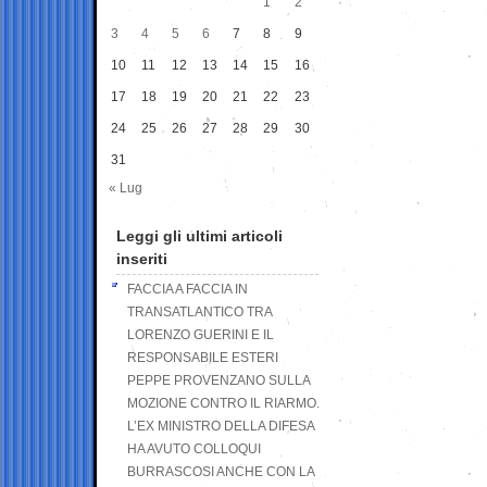
1
2
3
4
5
6
7
8
9
10
11
12
13
14
15
16
17
18
19
20
21
22
23
24
25
26
27
28
29
30
31
« Lug
Leggi gli ultimi articoli
inseriti
FACCIA A FACCIA IN
TRANSATLANTICO TRA
LORENZO GUERINI E IL
RESPONSABILE ESTERI
PEPPE PROVENZANO SULLA
MOZIONE CONTRO IL RIARMO.
L’EX MINISTRO DELLA DIFESA
HA AVUTO COLLOQUI
BURRASCOSI ANCHE CON LA