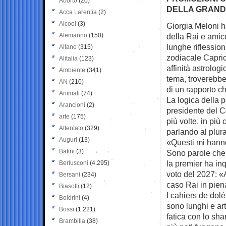
Aborto
(20)
DELLA GRAND
Acca Larentia
(2)
Alcool
(3)
Giorgia Meloni h
Alemanno
(150)
della Rai e ami
lunghe riflession
Alfano
(315)
zodiacale Capric
Alitalia
(123)
affinità astrolog
Ambiente
(341)
tema, troverebber
AN
(210)
di un rapporto ch
Animali
(74)
La logica della p
Arancioni
(2)
presidente del C
arte
(175)
più volte, in più 
Attentato
(329)
parlando al plura
Auguri
(13)
«Questi mi hanno
Batini
(3)
Sono parole che L
la premier ha in
Berlusconi
(4.295)
voto del 2027: «
Bersani
(234)
caso Rai in pien
Biasotti
(12)
I cahiers de dolé
Boldrini
(4)
sono lunghi e ar
Bossi
(1.221)
fatica con lo sha
Brambilla
(38)