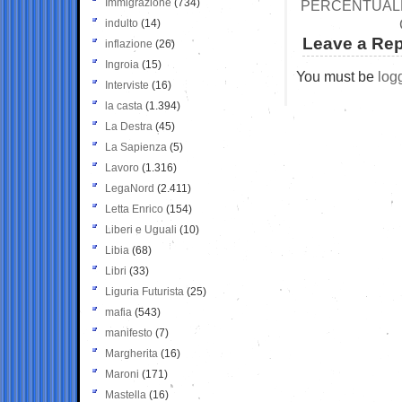
Immigrazione
(734)
PERCENTUALE 
indulto
(14)
Leave a Rep
inflazione
(26)
Ingroia
(15)
You must be
log
Interviste
(16)
la casta
(1.394)
La Destra
(45)
La Sapienza
(5)
Lavoro
(1.316)
LegaNord
(2.411)
Letta Enrico
(154)
Liberi e Uguali
(10)
Libia
(68)
Libri
(33)
Liguria Futurista
(25)
mafia
(543)
manifesto
(7)
Margherita
(16)
Maroni
(171)
Mastella
(16)