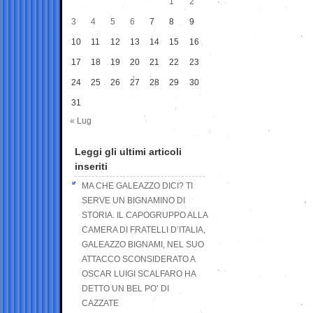
1
2
3
4
5
6
7
8
9
10
11
12
13
14
15
16
17
18
19
20
21
22
23
24
25
26
27
28
29
30
31
« Lug
Leggi gli ultimi articoli
inseriti
MA CHE GALEAZZO DICI? TI
SERVE UN BIGNAMINO DI
STORIA. IL CAPOGRUPPO ALLA
CAMERA DI FRATELLI D’ITALIA,
GALEAZZO BIGNAMI, NEL SUO
ATTACCO SCONSIDERATO A
OSCAR LUIGI SCALFARO HA
DETTO UN BEL PO’ DI
CAZZATE