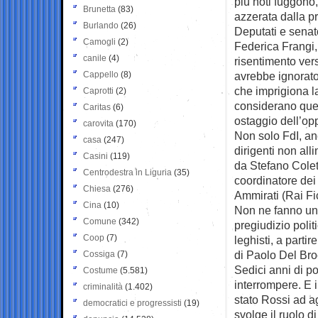
più noti fuggono
Brunetta
(83)
azzerata dalla pr
Burlando
(26)
Deputati e senato
Camogli
(2)
Federica Frangi,
canile
(4)
risentimento ver
Cappello
(8)
avrebbe ignorato.
che imprigiona l
Caprotti
(2)
considerano quel
Caritas
(6)
ostaggio dell’op
carovita
(170)
Non solo FdI, an
casa
(247)
dirigenti non alli
Casini
(119)
da Stefano Colett
Centrodestra in Liguria
(35)
coordinatore dei
Chiesa
(276)
Ammirati (Rai Fi
Cina
(10)
Non ne fanno un
Comune
(342)
pregiudizio politi
Coop
(7)
leghisti, a parti
di Paolo Del Br
Cossiga
(7)
Sedici anni di po
Costume
(5.581)
interrompere. E
criminalità
(1.402)
stato Rossi ad a
democratici e progressisti
(19)
svolge il ruolo d