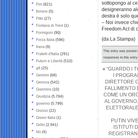
sottopongo al ce
Fini
(821)
designeranno al
fioriere
(5)
destra è solo qu
Fitto
(27)
– Noi invece chi
Fontana di Trevi
(1)
Freedom Act di c
Formigoni
(90)
(da La Stampa)
Forza Italia
(596)
frana
(9)
This entry was posted o
Fratelli d'Italia
(291)
responses to this entr
Futuro e Libertà
(510)
g8
(25)
«
“GUARDO I T
I PROGRAM
Gelmini
(68)
DIRETTORE GE
Genova
(542)
FALLIMENTO D
Giannino
(10)
COME UN ORG
Giustizia
(5.784)
AL GOVERNO.
governo
(5.799)
ELETTORALE
Grasso
(22)
Green Italia
(1)
PUTIN VIV
Grillo
(2.941)
ISTITUTI
Idv
(4)
REGISTRAN