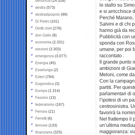
denuncia
(14.528)
lo stallo su Simo
destra
(573)
e si arricchisce d
destradipopolo
(99)
Perché Marano, v
Di Pietro
(101)
Salvini e di chi 
Diritti civili
(276)
hanno già da rec
don Gallo
(9)
Pubblicità con u
economia
(2.331)
sponda con Rossi
umane, per poi f
elezioni
(3.303)
raccontato .
emergenza
(3.077)
Il grande punto in
Energia
(45)
ambizioni di Gia
Esselunga
(2)
Meloni, come da 
Esteri
(784)
Con la campagna 
Eugenetica
(3)
partiti. Per ques
Europa
(1.314)
parlamentari di 
Fassino
(13)
l’ipotesi di un 
federalismo
(167)
centrosinistra. 
Ferrara
(21)
favorirà la nomin
Nel frattempo il
Ferretti
(6)
un’ultima mediaz
ferrovie
(133)
maggioranza: via
finanziaria
(325)