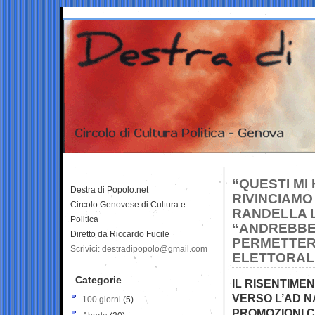
“QUESTI MI
Destra di Popolo.net
RIVINCIAMO
Circolo Genovese di Cultura e
RANDELLA L’
Politica
“ANDREBBER
Diretto da Riccardo Fucile
PERMETTERC
Scrivici: destradipopolo@gmail.com
ELETTORAL
Categorie
IL RISENTIMEN
VERSO L’AD N
100 giorni
(5)
PROMOZIONI 