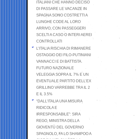
ITALIANI CHE HANNO DECISO
DI PASSARE LE VACANZE IN
SPAGNA SONO COSTRETTI A
LUNGHE CODE AL LORO
ARRIVO, CON PASSEGGERI
SCELTI A CASO O INTERI AEREI
CONTROLLATI
L’ITALIA RISCHIA DI RIMANERE
OSTAGGIO DEI FILO-PUTINIANI
VANNACCI E DI BATTISTA.
FUTURO NAZIONALE
VELEGGIA SOPRA IL 7% E UN
EVENTUALE PARTITO DELL’EX
GRILLINO VARREBBE TRA IL 2
E IL 3.5%
“DALL’ITALIA UNA MISURA
RIDICOLA E
IRRESPONSABILE”: SIRA
REGO, MINISTRA DELLA
GIOVENTÙ DEL GOVERNO
SPAGNOLO, FA LO SHAMPOO A