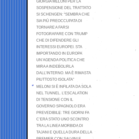
GIORGIA MELONI PER LA
SOSPENSIONE DEL TRATTATO
SI SCHENGEN: “SEMBRA CHE
SIA PIÙ PREOCCUPATA DI
TORNARE A FARSI
FOTOGRAFARE CON TRUMP
CHE DI DIFENDERE GLI
INTERESSI EUROPEI. STA
IMPORTANDO IN EUROPA
UN’AGENDA POLITICA CHE
MIRA A INDEBOLIRLA
DALL’INTERNO. MA È RIMASTA
PIUTTOSTO ISOLATA”
MELONI SI È INFILATA DA SOLA
NEL TUNNEL. L’ESCALATION
DI TENSIONE CON IL
GOVERNO SPAGNOLO ERA
PREVEDIBILE: TRE GIORNI FA
C’ERA STATO UNO SCONTRO
TRA LA LINEA MORBIDA DI
TAJANI E QUELLA DURA DELLA
PREMIER CON SALVINI E