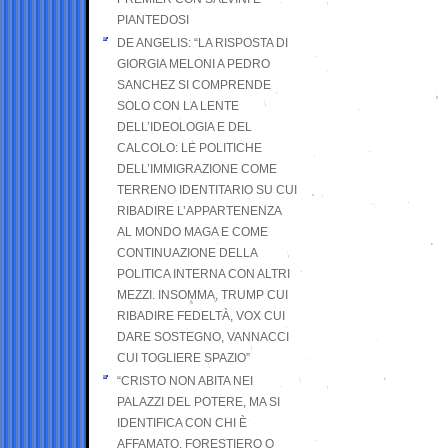
PIANTEDOSI
DE ANGELIS: “LA RISPOSTA DI
GIORGIA MELONI A PEDRO
SANCHEZ SI COMPRENDE
SOLO CON LA LENTE
DELL’IDEOLOGIA E DEL
CALCOLO: LE POLITICHE
DELL’IMMIGRAZIONE COME
TERRENO IDENTITARIO SU CUI
RIBADIRE L’APPARTENENZA
AL MONDO MAGA E COME
CONTINUAZIONE DELLA
POLITICA INTERNA CON ALTRI
MEZZI. INSOMMA, TRUMP CUI
RIBADIRE FEDELTÀ, VOX CUI
DARE SOSTEGNO, VANNACCI
CUI TOGLIERE SPAZIO”
“CRISTO NON ABITA NEI
PALAZZI DEL POTERE, MA SI
IDENTIFICA CON CHI È
AFFAMATO, FORESTIERO O