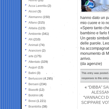
Aborto
(20)
Acca Larentia
(2)
Alcool
(3)
Alemanno
(150)
hanno dato un pal
mio cuore e io n
Alfano
(315)
«Spero tanto che
Alitalia
(123)
bambino e farlo 
Ambiente
(341)
Un gesto simboli
AN
(210)
delle parole. Le
Animali
(74)
ha accompagnato 
Arancioni
(2)
monumento di Mim
arte
(175)
arrivo.
Attentato
(329)
(da agenzie)
Auguri
(13)
Batini
(3)
This entry was posted o
responses to this entr
Berlusconi
(4.295)
Bersani
(234)
«
“DIBBA” S
Biasotti
(12)
ALESSAN
Boldrini
(4)
“VANNACCI D
Bossi
(1.221)
SCIPPARE VO
Brambilla
(38)