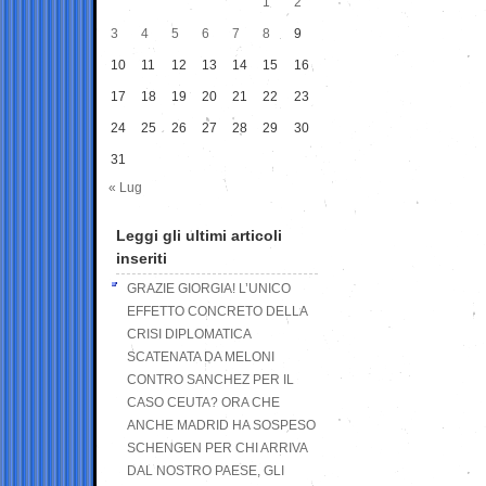
1
2
3
4
5
6
7
8
9
10
11
12
13
14
15
16
17
18
19
20
21
22
23
24
25
26
27
28
29
30
31
« Lug
Leggi gli ultimi articoli
inseriti
GRAZIE GIORGIA! L’UNICO
EFFETTO CONCRETO DELLA
CRISI DIPLOMATICA
SCATENATA DA MELONI
CONTRO SANCHEZ PER IL
CASO CEUTA? ORA CHE
ANCHE MADRID HA SOSPESO
SCHENGEN PER CHI ARRIVA
DAL NOSTRO PAESE, GLI