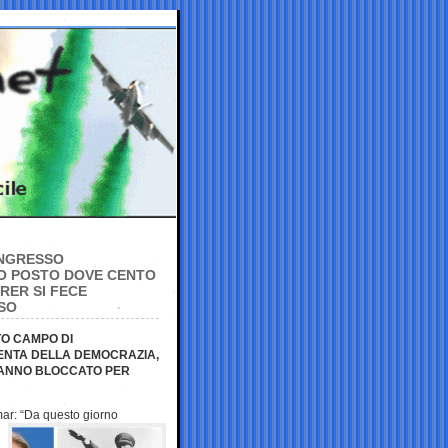
ONGRESSO
SSO POSTO DOVE CENTO
RER SI FECE
SO
TO CAMPO DI
ENTA DELLA DEMOCRAZIA,
HANNO BLOCCATO PER
mar: “Da questo giorno