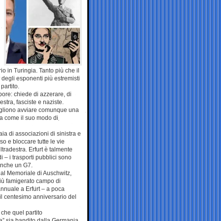
l
io in Turingia. Tanto più che il
 degli esponenti più estremisti
 partito.
ore: chiede di azzerare, di
estra, fasciste e naziste.
vogliono avviare comunque una
ta come il suo modo di
ia di associazioni di sinistra e
o e bloccare tutte le vie
tradestra. Erfurt è talmente
 – i trasporti pubblici sono
Neanche un G7.
 dal Memoriale di Auschwitz,
più famigerato campo di
 annuale a Erfurt – a poca
il centesimo anniversario del
che quel partito
a” sia bandito dalla Germania.