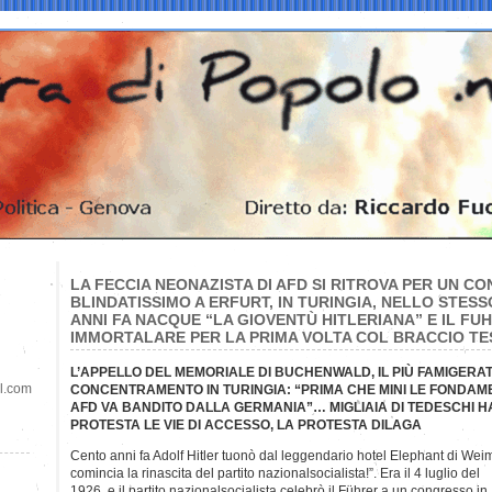
LA FECCIA NEONAZISTA DI AFD SI RITROVA PER UN C
BLINDATISSIMO A ERFURT, IN TURINGIA, NELLO STE
ANNI FA NACQUE “LA GIOVENTÙ HITLERIANA” E IL FUH
IMMORTALARE PER LA PRIMA VOLTA COL BRACCIO TE
L’APPELLO DEL MEMORIALE DI BUCHENWALD, IL PIÙ FAMIGERA
il.com
CONCENTRAMENTO IN TURINGIA: “PRIMA CHE MINI LE FONDAM
AFD VA BANDITO DALLA GERMANIA”… MIGLIAIA DI TEDESCHI 
PROTESTA LE VIE DI ACCESSO, LA PROTESTA DILAGA
Cento anni fa Adolf Hitler tuonò dal leggendario hotel Elephant di Wei
comincia la rinascita del partito nazionalsocialista!”. Era il 4 luglio del
1926, e il partito nazionalsocialista celebrò il Führer a un congresso in