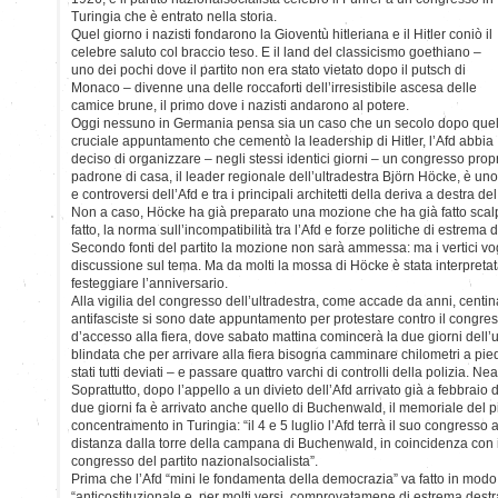
Turingia che è entrato nella storia.
Quel giorno i nazisti fondarono la Gioventù hitleriana e il Hitler coniò il
celebre saluto col braccio teso. E il land del classicismo goethiano –
uno dei pochi dove il partito non era stato vietato dopo il putsch di
Monaco – divenne una delle roccaforti dell’irresistibile ascesa delle
camice brune, il primo dove i nazisti andarono al potere.
Oggi nessuno in Germania pensa sia un caso che un secolo dopo que
cruciale appuntamento che cementò la leadership di Hitler, l’Afd abbia
deciso di organizzare – negli stessi identici giorni – un congresso propr
padrone di casa, il leader regionale dell’ultradestra Björn Höcke, è uno
e controversi dell’Afd e tra i principali architetti della deriva a destra del
Non a caso, Höcke ha già preparato una mozione che ha già fatto scalp
fatto, la norma sull’incompatibilità tra l’Afd e forze politiche di estrema d
Secondo fonti del partito la mozione non sarà ammessa: ma i vertici 
discussione sul tema. Ma da molti la mossa di Höcke è stata interpreta
festeggiare l’anniversario.
Alla vigilia del congresso dell’ultradestra, come accade da anni, centina
antifasciste si sono date appuntamento per protestare contro il congress
d’accesso alla fiera, dove sabato mattina comincerà la due giorni dell’ul
blindata che per arrivare alla fiera bisogna camminare chilometri a piedi
stati tutti deviati – e passare quattro varchi di controlli della polizia. 
Soprattutto, dopo l’appello a un divieto dell’Afd arrivato già a febbraio
due giorni fa è arrivato anche quello di Buchenwald, il memoriale del 
concentramento in Turingia: “il 4 e 5 luglio l’Afd terrà il suo congresso
distanza dalla torre della campana di Buchenwald, in coincidenza con 
congresso del partito nazionalsocialista”.
Prima che l’Afd “mini le fondamenta della democrazia” va fatto in modo 
“anticostituzionale e, per molti versi, comprovatamene di estrema destr