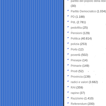
partito del popolo della libe
(30)
Partito Democratico
(1.034)
PD
(1.188)
PdL
(2.781)
pedofilia
(25)
Pensioni
(129)
Politica
(40.814)
polizia
(253)
Porto
(12)
povertà
(502)
Presepe
(14)
Primarie
(149)
Prodi
(52)
Provincia
(139)
radici e valori
(3.682)
RAI
(359)
rapine
(37)
Razzismo
(1.410)
Referendum
(200)