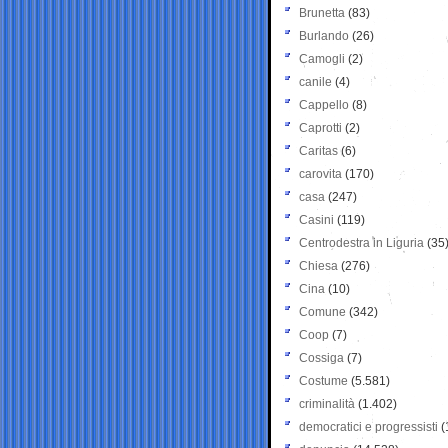
Brunetta
(83)
Burlando
(26)
Camogli
(2)
canile
(4)
Cappello
(8)
Caprotti
(2)
Caritas
(6)
carovita
(170)
casa
(247)
Casini
(119)
Centrodestra in Liguria
(35
Chiesa
(276)
Cina
(10)
Comune
(342)
Coop
(7)
Cossiga
(7)
Costume
(5.581)
criminalità
(1.402)
democratici e progressisti
(