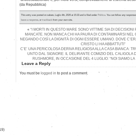
(da Repubblica)
This entry was posted on sabato, Luglio 4th, 2026 at 15:33 and is filed under
Politica
. You can follow any responses
leave a response
, or
trackback
from your own site.
«
“I MORTI IN QUESTO MARE SONO VITTIME SIA DI DECISIONI 
MANCATE. NON MANCA CHI HA PAURA DI CONTAMINARSI NEL C
NEGANDO COSÌ LA DIGNITÀ DI OGNI ESSERE UMANO. DOVE C’ER
CRISTO LI HA ABBATTUTI”
C’E’ UNA PERICOLOSA DERIVA RELIGIOSA ALLA CASA BIANCA: T
UNTO DAL SIGNORE: IL DELIRANTE COMIZIO DEL CALIGOLA 
RUSHMORE, IN OCCASIONE DEL 4 LUGLIO: “NOI SIAMO LA 
Leave a Reply
You must be
logged in
to post a comment.
)
19)