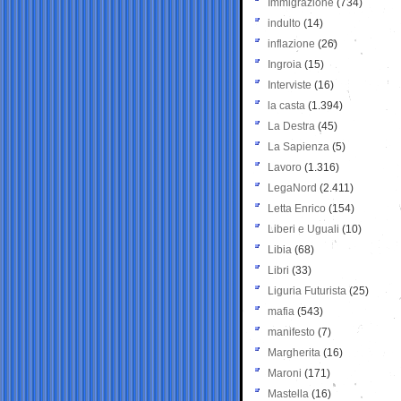
Immigrazione
(734)
indulto
(14)
inflazione
(26)
Ingroia
(15)
Interviste
(16)
la casta
(1.394)
La Destra
(45)
La Sapienza
(5)
Lavoro
(1.316)
LegaNord
(2.411)
Letta Enrico
(154)
Liberi e Uguali
(10)
Libia
(68)
Libri
(33)
Liguria Futurista
(25)
mafia
(543)
manifesto
(7)
Margherita
(16)
Maroni
(171)
Mastella
(16)