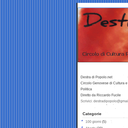
Destra di Popolo.net
Circolo Genovese di Cultura e
Politica
Diretto da Riccardo Fucile
Scrivici: destradipopolo@gma
Categorie
100 giorni
(5)