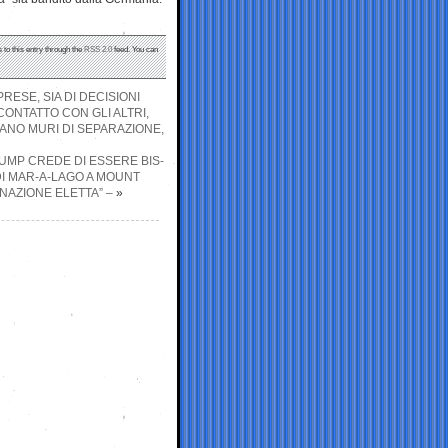
 to this entry through the
RSS 2.0
feed. You can
PRESE, SIA DI DECISIONI
ONTATTO CON GLI ALTRI,
ANO MURI DI SEPARAZIONE,
RUMP CREDE DI ESSERE BIS-
DI MAR-A-LAGO A MOUNT
NAZIONE ELETTA” –
»