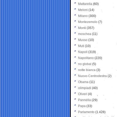
Mattarella
(60)
Meloni
(14)
Milano
(300)
Montezemolo
(7)
Monti
(357)
moschea
(11)
Musso
(10)
Muti
(10)
Napoli
(319)
Napolitano
(220)
no global
(5)
notte bianca
(3)
Nuovo Centrodestra
(2)
Obama
(11)
olimpiadi
(40)
Oliveri
(4)
Pannella
(29)
Papa
(33)
Parlamento
(1.428)