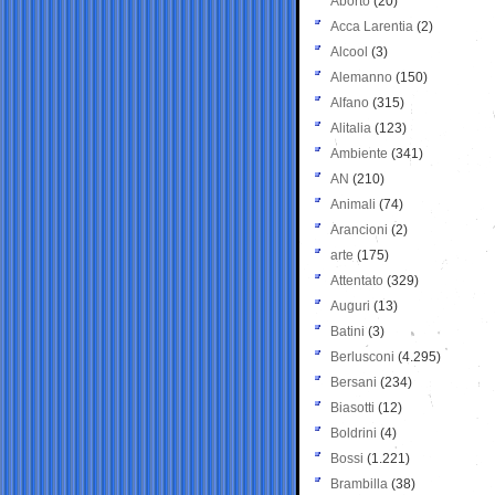
Aborto
(20)
Acca Larentia
(2)
Alcool
(3)
Alemanno
(150)
Alfano
(315)
Alitalia
(123)
Ambiente
(341)
AN
(210)
Animali
(74)
Arancioni
(2)
arte
(175)
Attentato
(329)
Auguri
(13)
Batini
(3)
Berlusconi
(4.295)
Bersani
(234)
Biasotti
(12)
Boldrini
(4)
Bossi
(1.221)
Brambilla
(38)