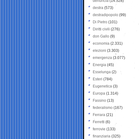
denuncia
(14.528)
destra
(573)
destradipopolo
(99)
Di Pietro
(101)
Diritti civili
(276)
don Gallo
(9)
economia
(2.331)
elezioni
(3.303)
emergenza
(3.077)
Energia
(45)
Esselunga
(2)
Esteri
(784)
Eugenetica
(3)
Europa
(1.314)
Fassino
(13)
federalismo
(167)
Ferrara
(21)
Ferretti
(6)
ferrovie
(133)
finanziaria
(325)