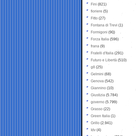
Fini
(821)
fioriere
(5)
Fitto
(27)
Fontana di Trevi
(1)
Formigoni
(90)
Forza Italia
(596)
frana
(9)
Fratelli d'Italia
(291)
Futuro e Libertà
(510)
g8
(25)
Gelmini
(68)
Genova
(542)
Giannino
(10)
Giustizia
(5.784)
governo
(5.799)
Grasso
(22)
Green Italia
(1)
Grillo
(2.941)
Idv
(4)