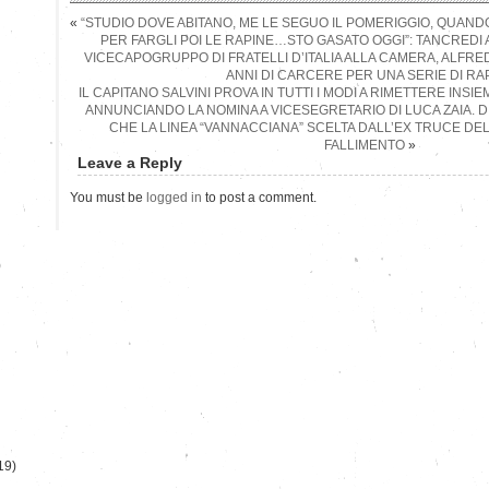
«
“STUDIO DOVE ABITANO, ME LE SEGUO IL POMERIGGIO, QUAN
PER FARGLI POI LE RAPINE…STO GASATO OGGI”: TANCREDI A
VICECAPOGRUPPO DI FRATELLI D’ITALIA ALLA CAMERA, ALFR
ANNI DI CARCERE PER UNA SERIE DI RA
IL CAPITANO SALVINI PROVA IN TUTTI I MODI A RIMETTERE INSI
ANNUNCIANDO LA NOMINA A VICESEGRETARIO DI LUCA ZAIA. D
CHE LA LINEA “VANNACCIANA” SCELTA DALL’EX TRUCE DE
FALLIMENTO
»
Leave a Reply
You must be
logged in
to post a comment.
)
19)