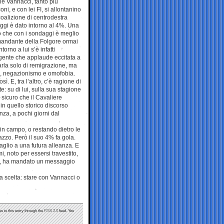
le Vannacci, tanto più
i, e con lei FI, si allontanino
coalizione di centrodestra
ggi è dato intorno al 4%. Una
o che con i sondaggi è meglio
omandante della Folgore ormai
orno a lui s’è infatti
gente che applaude eccitata a
rla solo di remigrazione, ma
ismo, negazionismo e omofobia.
. E, tra l’altro, c’è ragione di
 su di lui, sulla sua stagione
 sicuro che il Cavaliere
in quello storico discorso
nza, a pochi giorni dal
n campo, o restando dietro le
azzo. Però il suo 4% fa gola.
glio a una futura alleanza. E
i, noto per essersi travestito,
ece, ha mandato un messaggio
a scelta: stare con Vannacci o
s to this entry through the
RSS 2.0
feed. You