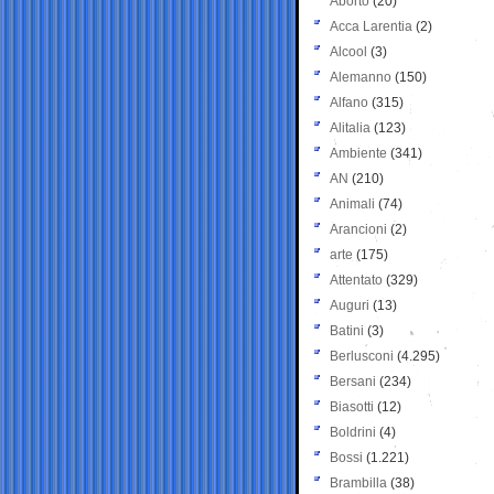
Aborto
(20)
Acca Larentia
(2)
Alcool
(3)
Alemanno
(150)
Alfano
(315)
Alitalia
(123)
Ambiente
(341)
AN
(210)
Animali
(74)
Arancioni
(2)
arte
(175)
Attentato
(329)
Auguri
(13)
Batini
(3)
Berlusconi
(4.295)
Bersani
(234)
Biasotti
(12)
Boldrini
(4)
Bossi
(1.221)
Brambilla
(38)