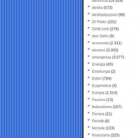
denuncia
(14.528)
destra
(573)
destradipopolo
(99)
Di Pietro
(101)
Diritti civili
(276)
don Gallo
(9)
economia
(2.331)
elezioni
(3.303)
emergenza
(3.077)
Energia
(45)
Esselunga
(2)
Esteri
(784)
Eugenetica
(3)
Europa
(1.314)
Fassino
(13)
federalismo
(167)
Ferrara
(21)
Ferretti
(6)
ferrovie
(133)
finanziaria
(325)