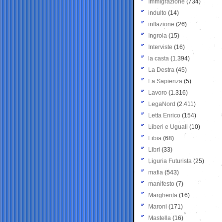
Immigrazione
(734)
indulto
(14)
inflazione
(26)
Ingroia
(15)
Interviste
(16)
la casta
(1.394)
La Destra
(45)
La Sapienza
(5)
Lavoro
(1.316)
LegaNord
(2.411)
Letta Enrico
(154)
Liberi e Uguali
(10)
Libia
(68)
Libri
(33)
Liguria Futurista
(25)
mafia
(543)
manifesto
(7)
Margherita
(16)
Maroni
(171)
Mastella
(16)