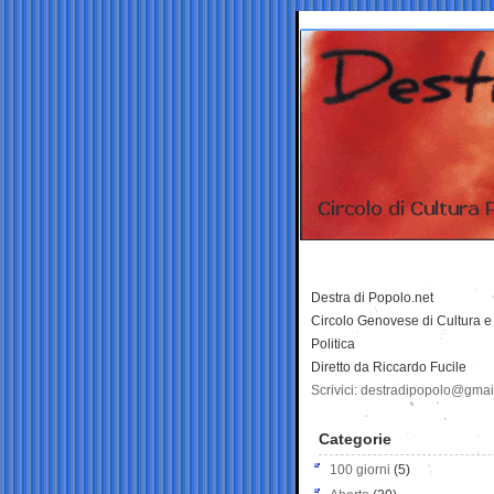
Destra di Popolo.net
Circolo Genovese di Cultura e
Politica
Diretto da Riccardo Fucile
Scrivici: destradipopolo@gma
Categorie
100 giorni
(5)