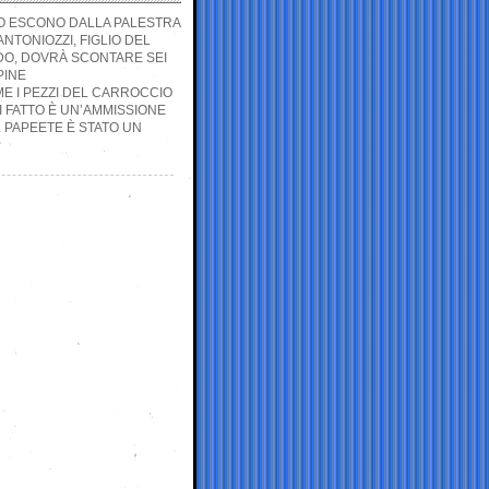
DO ESCONO DALLA PALESTRA
NTONIOZZI, FIGLIO DEL
EDO, DOVRÀ SCONTARE SEI
PINE
EME I PEZZI DEL CARROCCIO
I FATTO È UN’AMMISSIONE
L PAPEETE È STATO UN