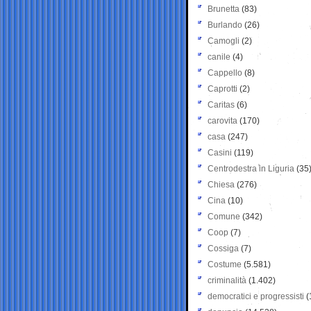
Brunetta
(83)
Burlando
(26)
Camogli
(2)
canile
(4)
Cappello
(8)
Caprotti
(2)
Caritas
(6)
carovita
(170)
casa
(247)
Casini
(119)
Centrodestra in Liguria
(35
Chiesa
(276)
Cina
(10)
Comune
(342)
Coop
(7)
Cossiga
(7)
Costume
(5.581)
criminalità
(1.402)
democratici e progressisti
(