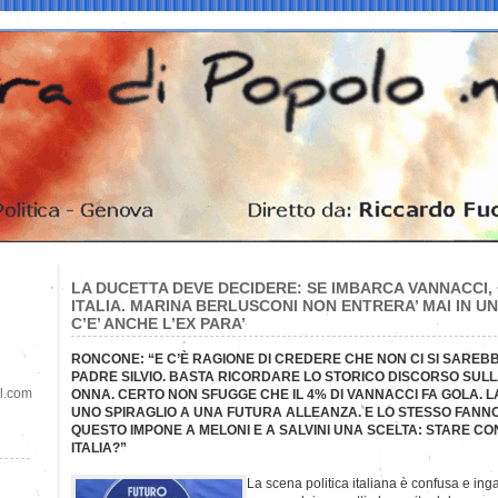
LA DUCETTA DEVE DECIDERE: SE IMBARCA VANNACCI
ITALIA. MARINA BERLUSCONI NON ENTRERA’ MAI IN UN
C’E’ ANCHE L’EX PARA’
RONCONE: “E C’È RAGIONE DI CREDERE CHE NON CI SI SAREB
PADRE SILVIO. BASTA RICORDARE LO STORICO DISCORSO SULL
il.com
ONNA. CERTO NON SFUGGE CHE IL 4% DI VANNACCI FA GOLA. 
UNO SPIRAGLIO A UNA FUTURA ALLEANZA. E LO STESSO FANNO I
QUESTO IMPONE A MELONI E A SALVINI UNA SCELTA: STARE C
ITALIA?”
La scena politica italiana è confusa e inga