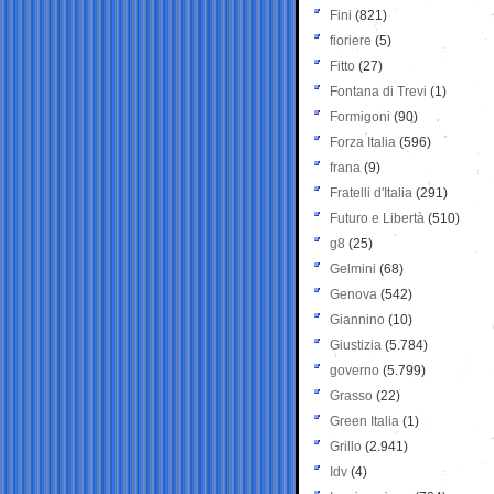
Fini
(821)
fioriere
(5)
Fitto
(27)
Fontana di Trevi
(1)
Formigoni
(90)
Forza Italia
(596)
frana
(9)
Fratelli d'Italia
(291)
Futuro e Libertà
(510)
g8
(25)
Gelmini
(68)
Genova
(542)
Giannino
(10)
Giustizia
(5.784)
governo
(5.799)
Grasso
(22)
Green Italia
(1)
Grillo
(2.941)
Idv
(4)