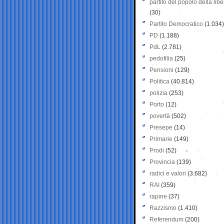
partito del popolo della libe
(30)
Partito Democratico
(1.034)
PD
(1.188)
PdL
(2.781)
pedofilia
(25)
Pensioni
(129)
Politica
(40.814)
polizia
(253)
Porto
(12)
povertà
(502)
Presepe
(14)
Primarie
(149)
Prodi
(52)
Provincia
(139)
radici e valori
(3.682)
RAI
(359)
rapine
(37)
Razzismo
(1.410)
Referendum
(200)