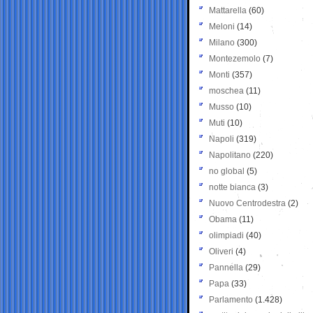
Mattarella
(60)
Meloni
(14)
Milano
(300)
Montezemolo
(7)
Monti
(357)
moschea
(11)
Musso
(10)
Muti
(10)
Napoli
(319)
Napolitano
(220)
no global
(5)
notte bianca
(3)
Nuovo Centrodestra
(2)
Obama
(11)
olimpiadi
(40)
Oliveri
(4)
Pannella
(29)
Papa
(33)
Parlamento
(1.428)