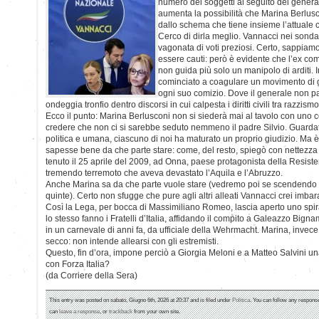
numero dei soggetti al seguito del genera
aumenta la possibilità che Marina Berluscon
dallo schema che tiene insieme l’attuale 
Cerco di dirla meglio. Vannacci nei sonda
vagonata di voti preziosi. Certo, sappiam
essere cauti: però è evidente che l’ex c
non guida più solo un manipolo di arditi. Int
cominciato a coagulare un movimento di 
ogni suo comizio. Dove il generale non pa
ondeggia tronfio dentro discorsi in cui calpesta i diritti civili tra razz
Ecco il punto: Marina Berlusconi non si siederà mai al tavolo con uno così
credere che non ci si sarebbe seduto nemmeno il padre Silvio. Guardate:
politica e umana, ciascuno di noi ha maturato un proprio giudizio. Ma è
sapesse bene da che parte stare: come, del resto, spiegò con nettezza 
tenuto il 25 aprile del 2009, ad Onna, paese protagonista della Resiste
tremendo terremoto che aveva devastato l’Aquila e l’Abruzzo.
Anche Marina sa da che parte vuole stare (vedremo poi se scendendo i
quinte). Certo non sfugge che pure agli altri alleati Vannacci crei imbar
Così la Lega, per bocca di Massimiliano Romeo, lascia aperto uno spira
lo stesso fanno i Fratelli d’Italia, affidando il compito a Galeazzo Bignam
in un carnevale di anni fa, da ufficiale della Wehrmacht. Marina, inv
secco: non intende allearsi con gli estremisti.
Questo, fin d’ora, impone perciò a Giorgia Meloni e a Matteo Salvini un
con Forza Italia?
(da Corriere della Sera)
This entry was posted on sabato, Giugno 6th, 2026 at 20:37 and is filed under
Politica
. You can follow any response
can
leave a response
, or
trackback
from your own site.