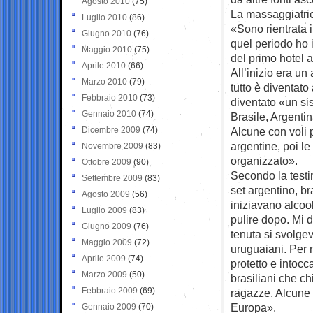
Agosto 2010
(75)
La massaggiatri
Luglio 2010
(86)
«Sono rientrata 
Giugno 2010
(76)
quel periodo ho i
Maggio 2010
(75)
del primo hotel 
Aprile 2010
(66)
All’inizio era un
Marzo 2010
(79)
tutto è diventato
Febbraio 2010
(73)
diventato «un s
Gennaio 2010
(74)
Brasile, Argentina
Dicembre 2009
(74)
Alcune con voli 
argentine, poi le
Novembre 2009
(83)
organizzato».
Ottobre 2009
(90)
Secondo la testim
Settembre 2009
(83)
set argentino, br
Agosto 2009
(56)
iniziavano alcoo
Luglio 2009
(83)
pulire dopo. Mi 
Giugno 2009
(76)
tenuta si svolgev
Maggio 2009
(72)
uruguaiani. Per 
Aprile 2009
(74)
protetto e intocc
Marzo 2009
(50)
brasiliani che c
Febbraio 2009
(69)
ragazze. Alcune 
Europa».
Gennaio 2009
(70)