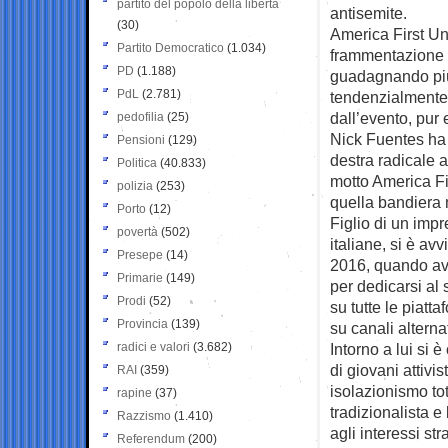
partito del popolo della libertà
antisemite.
(30)
America First Un
Partito Democratico
(1.034)
frammentazione d
PD
(1.188)
guadagnando più 
PdL
(2.781)
tendenzialmente 
dall’evento, pur
pedofilia
(25)
Nick Fuentes ha 
Pensioni
(129)
destra radicale a
Politica
(40.833)
motto America Fi
polizia
(253)
quella bandiera m
Porto
(12)
Figlio di un impr
povertà
(502)
italiane, si è av
Presepe
(14)
2016, quando av
Primarie
(149)
per dedicarsi al
Prodi
(52)
su tutte le piatt
Provincia
(139)
su canali alternat
radici e valori
(3.682)
Intorno a lui si
di giovani attivi
RAI
(359)
isolazionismo tot
rapine
(37)
tradizionalista e
Razzismo
(1.410)
agli interessi stra
Referendum
(200)