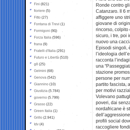
Fini
(821)
Ronde contro gli 
Catanzaro. Il 6 
fioriere
(5)
affiggere uno st
Fitto
(27)
giovane di origi
Fontana di Trevi
(1)
rincorso, colpito 
Formigoni
(90)
sicuro, i tre, po
Forza Italia
(596)
nuovo una caccia
frana
(9)
Episodi singoli, 
Fratelli d'Italia
(291)
l’ideologia dell’
Futuro e Libertà
(510)
racconta l’indag
g8
(25)
una “Passeggiata 
Gelmini
(68)
stazione promos
Genova
(542)
persone per numer
partito fascista
Giannino
(10)
per motivi razziali
Giustizia
(5.784)
Volevano pattuglia
governo
(5.799)
poveri, dai senza
Grasso
(22)
nordafricane è s
Green Italia
(1)
dell’aggressione 
Grillo
(2.941)
profili social do
Idv
(4)
raccogliere fond