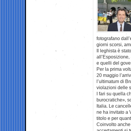
fotografano dall’
giorni scorsi, a
Il leghista è sta
all’Esposizione, 
e quelli del gov
Per la prima volt
20 maggio l’arri
l’ultimatum di Br
violazioni delle
I fari su quella 
burocratiche», s
Italia. Le cancel
ne ha invitato a
titolo e per quan
Coinvolto anche i
accertamenti si 