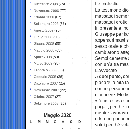
Le molestie
Dicembre 2008
(75)
La testimone dic
Novembre 2008
(77)
massaggi sempre 
Ottobre 2008
(67)
massaggi erotici.
Settembre 2008
(56)
lì, presente e i
Agosto 2008
(39)
Giuseppe per farg
Luglio 2008
(50)
appena rimasti so
Giugno 2008
(55)
sesso orale e che
Maggio 2008
(63)
cambiarono atteg
Aprile 2008
(50)
Semplicemente sm
Marzo 2008
(39)
con un’altra mas
L’avvocato
Febbraio 2008
(35)
A quel punto, sp
Gennaio 2008
(36)
placare la mia r
Dicembre 2007
(25)
contro persone m
Novembre 2007
(22)
di vincere. Mi di
Ottobre 2007
(27)
«l’unica cosa ch
Settembre 2007
(23)
pagati, perché f
mentre lavoravo 
Maggio 2026
offrirono poche m
L
M
M
G
V
S
D
soldi perché vol