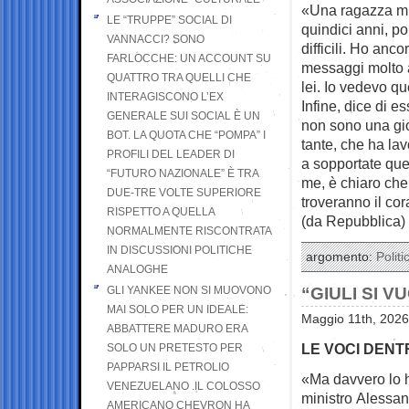
«Una ragazza mi 
LE “TRUPPE” SOCIAL DI
quindici anni, po
VANNACCI? SONO
difficili. Ho anc
FARLOCCHE: UN ACCOUNT SU
messaggi molto a
QUATTRO TRA QUELLI CHE
lei. Io vedevo qu
INTERAGISCONO L’EX
Infine, dice di e
GENERALE SUI SOCIAL È UN
non sono una gio
BOT. LA QUOTA CHE “POMPA” I
tante, che ha lav
PROFILI DEL LEADER DI
a sopportate que
“FUTURO NAZIONALE” È TRA
me, è chiaro che
DUE-TRE VOLTE SUPERIORE
troveranno il cora
RISPETTO A QUELLA
(da Repubblica)
NORMALMENTE RISCONTRATA
IN DISCUSSIONI POLITICHE
argomento:
Politi
ANALOGHE
GLI YANKEE NON SI MUOVONO
“GIULI SI 
MAI SOLO PER UN IDEALE:
Maggio 11th, 2026
ABBATTERE MADURO ERA
LE VOCI DENTR
SOLO UN PRETESTO PER
PAPPARSI IL PETROLIO
«Ma davvero lo ha
VENEZUELANO .IL COLOSSO
ministro
Alessan
AMERICANO CHEVRON HA