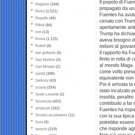
Il popolo di Fue
Regione
(344)
propagato da una
Renzi
(1.521)
Fuentes ha avuto
Repetto
(46)
cenato con Trum
Rifiuti
(84)
apertamente ant
rom
(13)
Trump ha dichiar
Roma
(1.125)
aveva bisogno de
milioni di giovan
Rutelli
(9)
Il rapporto fra 
san gottardo
(4)
finito in rotta di
San Martino
(3)
al mondo Maga. 
San Miniato
(2)
come volto pres
sanità
(306)
equivalente non
Sarkozy
(43)
Poi è arrivata la
scuola
(354)
stato incalzato 
Sestri Levante
(2)
insolita, peraltr
Sicurezza
(452)
contribuito a far
sindacati
(162)
Fuentes ha rispo
Sinistra arcobaleno
(11)
con la sua tipica
potrebbe essere 
Soru
(4)
che risponde agli
sprechi
(319)
Non c’è accusa p