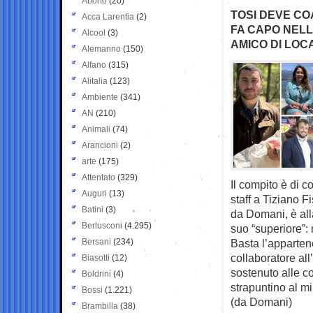
Aborto
(20)
TOSI DEVE CO
Acca Larentia
(2)
FA CAPO NELL
Alcool
(3)
AMICO DI LOC
Alemanno
(150)
Alfano
(315)
Alitalia
(123)
Ambiente
(341)
AN
(210)
Animali
(74)
Arancioni
(2)
arte
(175)
Attentato
(329)
Il compito è di 
Auguri
(13)
staff a Tiziano F
Batini
(3)
da Domani, è alla
Berlusconi
(4.295)
suo “superiore”:
Bersani
(234)
Basta l’apparten
collaboratore a
Biasotti
(12)
sostenuto alle c
Boldrini
(4)
strapuntino al mi
Bossi
(1.221)
(da Domani)
Brambilla
(38)