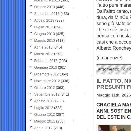
Novembre 2013
(395)
l’altro pure mara
Ottobre 2013
(446)
Dall’altro canto,
Settembre 2013
(433)
dura, da MinCulP
Agosto 2013
(389)
sono già state oc
Luglio 2013
(390)
che ci si è insta
Giugno 2013
(425)
pensa con nostalg
Maggio 2013
(413)
casi che a occup
Aprile 2013
(345)
Alberto Ronchey
Marzo 2013
(372)
(da agenzie)
Febbraio 2013
(293)
Gennaio 2013
(361)
argomento:
Politi
Dicembre 2012
(364)
IL FATTO, N
Novembre 2012
(336)
PRESUNTI F
Ottobre 2012
(363)
Settembre 2012
(341)
Maggio 11th, 2026
Agosto 2012
(238)
GRACIELA MAB
Luglio 2012
(328)
ANNI, SOSTIE
Giugno 2012
(287)
DEL ESTE IN C
Maggio 2012
(258)
Aprile 2012
(218)