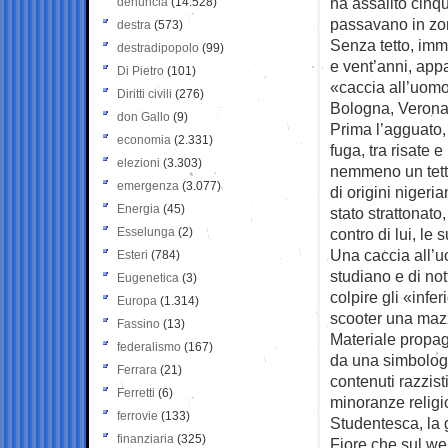
ha assalito cin
denuncia
(14.528)
passavano in zo
destra
(573)
Senza tetto, immi
destradipopolo
(99)
e vent’anni, app
Di Pietro
(101)
«caccia all’uomo»
Diritti civili
(276)
Bologna, Verona
don Gallo
(9)
Prima l’agguato, 
economia
(2.331)
fuga, tra risate 
elezioni
(3.303)
nemmeno un tetto
emergenza
(3.077)
di origini nigeri
Energia
(45)
stato strattonato
Esselunga
(2)
contro di lui, le 
Una caccia all’u
Esteri
(784)
studiano e di not
Eugenetica
(3)
colpire gli «inferi
Europa
(1.314)
scooter una mazz
Fassino
(13)
Materiale propaga
federalismo
(167)
da una simbologia
Ferrara
(21)
contenuti razzist
Ferretti
(6)
minoranze religio
ferrovie
(133)
Studentesca, la
finanziaria
(325)
Fiore che sul web