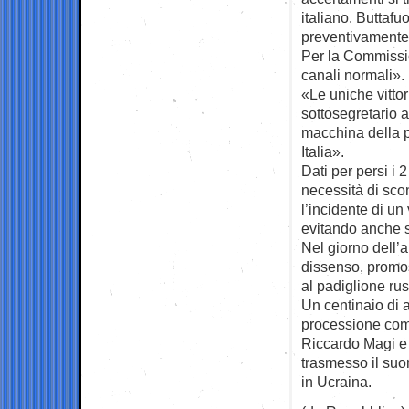
italiano. Buttafu
preventivamente
Per la Commissio
canali normali».
«Le uniche vittor
sottosegretario 
macchina della p
Italia».
Dati per persi i 
necessità di sco
l’incidente di un
evitando anche s
Nel giorno dell’a
dissenso, promos
al padiglione ru
Un centinaio di a
processione come
Riccardo Magi e 
trasmesso il suo
in Ucraina.