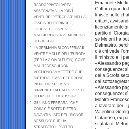
Emanuele Merlino
RADDOPPIATO L’AREA
Cultura quando la 
ASSEGNATA ALLA JOINT
finisce nelle cha
VENTURE “PETROPIAR” NELLA
dritto», avvisand
FASCIA DELL’ORINOCO,
licenziamento già
L’AREA CHE OSPITA LE
partito di Giorgia
MAGGIORI RISERVE MONDIALI
se Meloni ha pot
DI GREGGIO
Delmastro, perch
LA GERMANIA SI CONFERMA IL
c’è chi vede l’om
VENTRE MOLLE DELL’EUROPA
Il ministro e il par
(PER LA GIOIA DI PUTIN). COME
«Alessandro paga
MAI I TEDESCHI NON
conseguenze: sì,
VOGLIONO AMMETTERE CHE
della Scrofa sec
DIETRO AL CASO DEL DRONE
dal sottosegreta
PIENO DI ESPLOSIVO
«Alessandro paga
RINVENUTO ALL’AEROPORTO
conseguenze: sì,
DI LIPSIA C’È LA RUSSIA?
Mentre Francesco
GIULIANO FERRARA: ’CHE
a lavorare per il
COSA C’È SOTTO DIETRO
Valentina Gemign
DAVANTI A LATO DEL “SIGNOR
Catanoso, ex par
NESSUNO” CHE HA
scalata di Meloni
STRAPPATO IL PARTITO