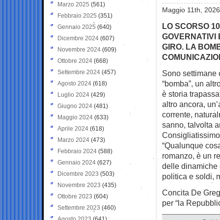
Marzo 2025
(561)
Maggio 11th, 2026
Febbraio 2025
(351)
LO SCORSO 10
Gennaio 2025
(640)
GOVERNATIVI 
Dicembre 2024
(607)
GIRO. LA BOM
Novembre 2024
(609)
COMUNICAZIONE
Ottobre 2024
(668)
Settembre 2024
(457)
Sono settimane c
“bomba”, un
altr
Agosto 2024
(618)
è storia trapassa
Luglio 2024
(429)
altro ancora, un’
Giugno 2024
(481)
corrente, natura
Maggio 2024
(633)
sanno, talvolta an
Aprile 2024
(618)
Consigliatissimo 
Marzo 2024
(473)
“Qualunque cosa
Febbraio 2024
(588)
romanzo, è un re
Gennaio 2024
(627)
delle dinamiche d
Dicembre 2023
(503)
politica e soldi, 
Novembre 2023
(435)
Concita De Greg
Ottobre 2023
(604)
per “la Repubbli
Settembre 2023
(460)
Agosto 2023
(641)