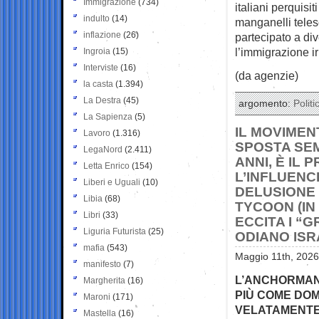
Immigrazione
(734)
italiani perquisi
indulto
(14)
manganelli telesc
inflazione
(26)
partecipato a div
l’immigrazione ir
Ingroia
(15)
Interviste
(16)
(da agenzie)
la casta
(1.394)
La Destra
(45)
argomento:
Politi
La Sapienza
(5)
IL MOVIMEN
Lavoro
(1.316)
SPOSTA SEM
LegaNord
(2.411)
ANNI, È IL
Letta Enrico
(154)
L’INFLUENC
Liberi e Uguali
(10)
DELUSIONE 
Libia
(68)
TYCOON (IN
Libri
(33)
ECCITA I “
Liguria Futurista
(25)
ODIANO IS
mafia
(543)
Maggio 11th, 2026
manifesto
(7)
L’ANCHORMAN
Margherita
(16)
PIÙ COME DOM
Maroni
(171)
VELATAMENTE 
Mastella
(16)