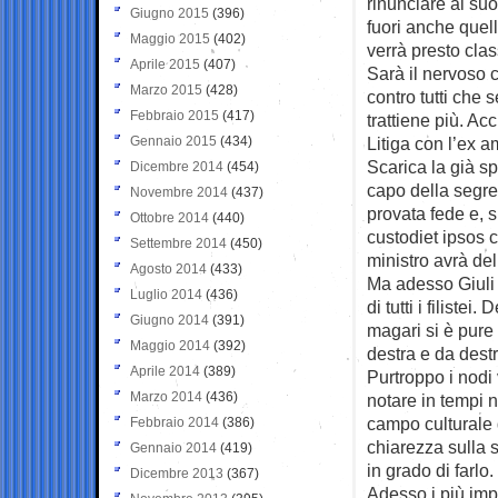
rinunciare al suo
Giugno 2015
(396)
fuori anche quell
Maggio 2015
(402)
verrà presto cla
Aprile 2015
(407)
Sarà il nervoso c
Marzo 2015
(428)
contro tutti che 
Febbraio 2015
(417)
trattiene più. A
Gennaio 2015
(434)
Litiga con l’ex 
Scarica la già s
Dicembre 2014
(454)
capo della segret
Novembre 2014
(437)
provata fede e, s
Ottobre 2014
(440)
custodiet ipsos 
Settembre 2014
(450)
ministro avrà del
Agosto 2014
(433)
Ma adesso Giuli 
Luglio 2014
(436)
di tutti i filiste
Giugno 2014
(391)
magari si è pure 
Maggio 2014
(392)
destra e da dest
Aprile 2014
(389)
Purtroppo i nodi 
Marzo 2014
(436)
notare in tempi n
campo culturale 
Febbraio 2014
(386)
chiarezza sulla 
Gennaio 2014
(419)
in grado di far
Dicembre 2013
(367)
Adesso i più impi