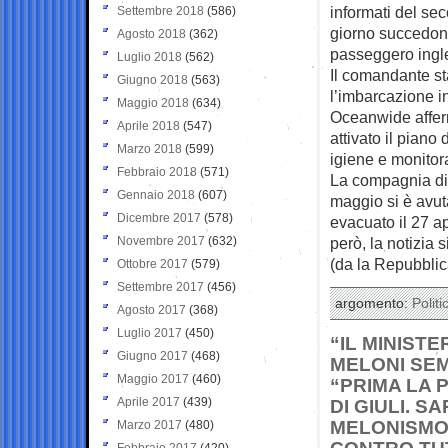
informati del se
Settembre 2018
(586)
giorno succedono
Agosto 2018
(362)
passeggero ingl
Luglio 2018
(562)
Il comandante st
Giugno 2018
(563)
l’imbarcazione i
Maggio 2018
(634)
Oceanwide afferm
Aprile 2018
(547)
attivato il piano
Marzo 2018
(599)
igiene e monitor
Febbraio 2018
(571)
La compagnia di 
Gennaio 2018
(607)
maggio si è avut
Dicembre 2017
(578)
evacuato il 27 ap
Novembre 2017
(632)
però, la notizia 
(da la Repubblic
Ottobre 2017
(579)
Settembre 2017
(456)
argomento:
Politi
Agosto 2017
(368)
Luglio 2017
(450)
“IL MINIST
Giugno 2017
(468)
MELONI SEM
Maggio 2017
(460)
“PRIMA LA 
Aprile 2017
(439)
DI GIULI. 
MELONISMO, 
Marzo 2017
(480)
Febbraio 2017
(420)