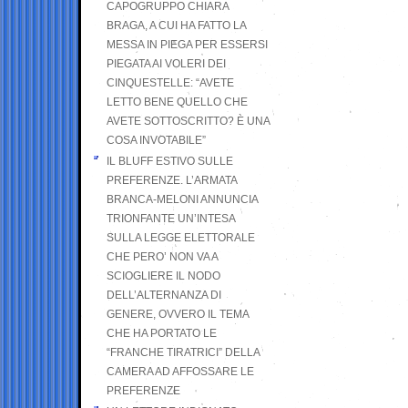
CAPOGRUPPO CHIARA
BRAGA, A CUI HA FATTO LA
MESSA IN PIEGA PER ESSERSI
PIEGATA AI VOLERI DEI
CINQUESTELLE: “AVETE
LETTO BENE QUELLO CHE
AVETE SOTTOSCRITTO? È UNA
COSA INVOTABILE”
IL BLUFF ESTIVO SULLE
PREFERENZE. L’ARMATA
BRANCA-MELONI ANNUNCIA
TRIONFANTE UN’INTESA
SULLA LEGGE ELETTORALE
CHE PERO’ NON VA A
SCIOGLIERE IL NODO
DELL’ALTERNANZA DI
GENERE, OVVERO IL TEMA
CHE HA PORTATO LE
“FRANCHE TIRATRICI” DELLA
CAMERA AD AFFOSSARE LE
PREFERENZE