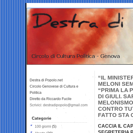
“IL MINIST
Destra di Popolo.net
MELONI SEM
Circolo Genovese di Cultura e
“PRIMA LA 
Politica
DI GIULI. 
Diretto da Riccardo Fucile
MELONISMO, 
Scrivici: destradipopolo@gmail.com
CONTRO TU
FATTO STA C
Categorie
CACCIA IL CA
100 giorni
(5)
SEGRETERIA P