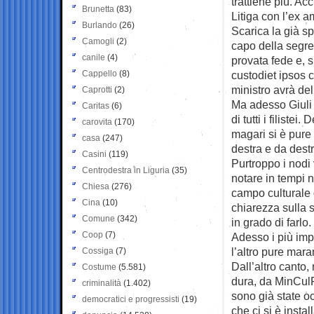
trattiene più. A
Brunetta
(83)
Litiga con l’ex 
Burlando
(26)
Scarica la già s
Camogli
(2)
capo della segret
canile
(4)
provata fede e, s
Cappello
(8)
custodiet ipsos 
ministro avrà del
Caprotti
(2)
Ma adesso Giuli 
Caritas
(6)
di tutti i filiste
carovita
(170)
magari si è pure 
casa
(247)
destra e da dest
Casini
(119)
Purtroppo i nodi 
Centrodestra in Liguria
(35)
notare in tempi n
Chiesa
(276)
campo culturale 
Cina
(10)
chiarezza sulla 
Comune
(342)
in grado di far
Coop
(7)
Adesso i più impi
l’altro pure mara
Cossiga
(7)
Dall’altro canto,
Costume
(5.581)
dura, da MinCulP
criminalità
(1.402)
sono già state oc
democratici e progressisti
(19)
che ci si è insta