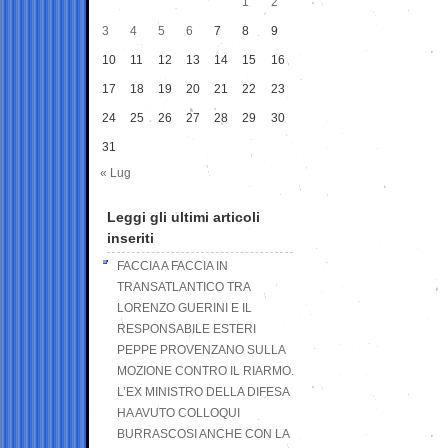
1
2
3
4
5
6
7
8
9
10
11
12
13
14
15
16
17
18
19
20
21
22
23
24
25
26
27
28
29
30
31
« Lug
Leggi gli ultimi articoli
inseriti
FACCIA A FACCIA IN
TRANSATLANTICO TRA
LORENZO GUERINI E IL
RESPONSABILE ESTERI
PEPPE PROVENZANO SULLA
MOZIONE CONTRO IL RIARMO.
L’EX MINISTRO DELLA DIFESA
HA AVUTO COLLOQUI
BURRASCOSI ANCHE CON LA