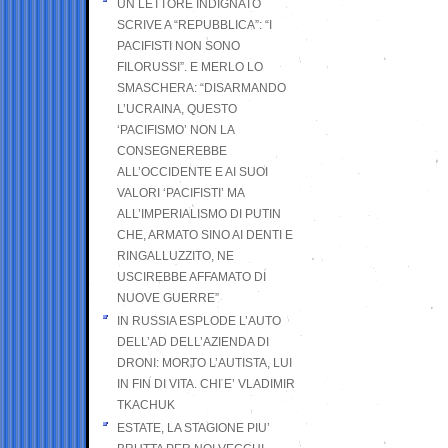
UN LETTORE INDIGNATO
SCRIVE A “REPUBBLICA”: “I
PACIFISTI NON SONO
FILORUSSI”. E MERLO LO
SMASCHERA: “DISARMANDO
L’UCRAINA, QUESTO
‘PACIFISMO’ NON LA
CONSEGNEREBBE
ALL’OCCIDENTE E AI SUOI
VALORI ‘PACIFISTI’ MA
ALL’IMPERIALISMO DI PUTIN
CHE, ARMATO SINO AI DENTI E
RINGALLUZZITO, NE
USCIREBBE AFFAMATO DI
NUOVE GUERRE”
IN RUSSIA ESPLODE L’AUTO
DELL’AD DELL’AZIENDA DI
DRONI: MORTO L’AUTISTA, LUI
IN FIN DI VITA. CHI E’ VLADIMIR
TKACHUK
ESTATE, LA STAGIONE PIU’