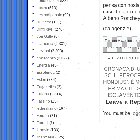
denuncia
(14.528)
pensa con nostalg
destra
(573)
casi che a occup
destradipopolo
(99)
Alberto Ronchey
Di Pietro
(101)
(da agenzie)
Diritti civili
(276)
don Gallo
(9)
This entry was posted o
economia
(2.331)
responses to this entr
elezioni
(3.303)
emergenza
(3.077)
«
IL FATTO, NICO
Energia
(45)
CRONACA DI U
Esselunga
(2)
SCHILPEROORD
Esteri
(784)
HONDIUS”, È 
Eugenetica
(3)
PRIMA CHE 
Europa
(1.314)
ISOLAMENTO
Leave a Rep
Fassino
(13)
federalismo
(167)
You must be
log
Ferrara
(21)
Ferretti
(6)
ferrovie
(133)
finanziaria
(325)