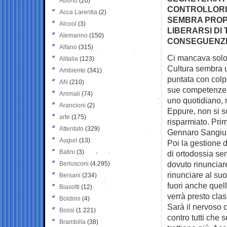
Aborto
(20)
CONTROLLORI 
Acca Larentia
(2)
SEMBRA PROPR
Alcool
(3)
LIBERARSI DI 
Alemanno
(150)
CONSEGUENZE
Alfano
(315)
Ci mancava solo 
Alitalia
(123)
Cultura
sembra u
Ambiente
(341)
puntata con colpo
AN
(210)
sue competenze c
Animali
(74)
uno quotidiano, 
Arancioni
(2)
Eppure, non si so
arte
(175)
risparmiato. Prim
Attentato
(329)
Gennaro Sangiuli
Auguri
(13)
Poi la gestione 
Batini
(3)
di ortodossia se
dovuto rinunciar
Berlusconi
(4.295)
rinunciare al suo
Bersani
(234)
fuori anche quell
Biasotti
(12)
verrà presto cla
Boldrini
(4)
Sarà il nervoso c
Bossi
(1.221)
contro tutti che 
Brambilla
(38)