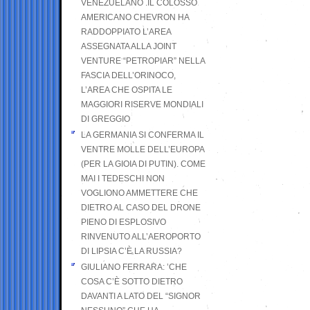
VENEZUELANO .IL COLOSSO
AMERICANO CHEVRON HA
RADDOPPIATO L’AREA
ASSEGNATA ALLA JOINT
VENTURE “PETROPIAR” NELLA
FASCIA DELL’ORINOCO,
L’AREA CHE OSPITA LE
MAGGIORI RISERVE MONDIALI
DI GREGGIO
LA GERMANIA SI CONFERMA IL
VENTRE MOLLE DELL’EUROPA
(PER LA GIOIA DI PUTIN). COME
MAI I TEDESCHI NON
VOGLIONO AMMETTERE CHE
DIETRO AL CASO DEL DRONE
PIENO DI ESPLOSIVO
RINVENUTO ALL’AEROPORTO
DI LIPSIA C’È LA RUSSIA?
GIULIANO FERRARA: ’CHE
COSA C’È SOTTO DIETRO
DAVANTI A LATO DEL “SIGNOR