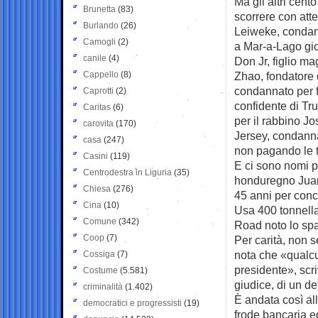
Ma gli altri cen
Brunetta
(83)
scorrere con atte
Burlando
(26)
Leiweke, condanna
Camogli
(2)
a Mar-a-Lago gio
canile
(4)
Don Jr, figlio m
Cappello
(8)
Zhao, fondatore 
condannato per f
Caprotti
(2)
confidente di Tr
Caritas
(6)
per il rabbino J
carovita
(170)
Jersey, condannat
casa
(247)
non pagando le t
Casini
(119)
E ci sono nomi pe
Centrodestra in Liguria
(35)
honduregno Jua
Chiesa
(276)
45 anni per conco
Cina
(10)
Usa 400 tonnellat
Comune
(342)
Road noto lo spa
Coop
(7)
Per carità, non s
nota che «qualcu
Cossiga
(7)
presidente», scr
Costume
(5.581)
giudice, di un det
criminalità
(1.402)
È andata così all
democratici e progressisti
(19)
frode bancaria e