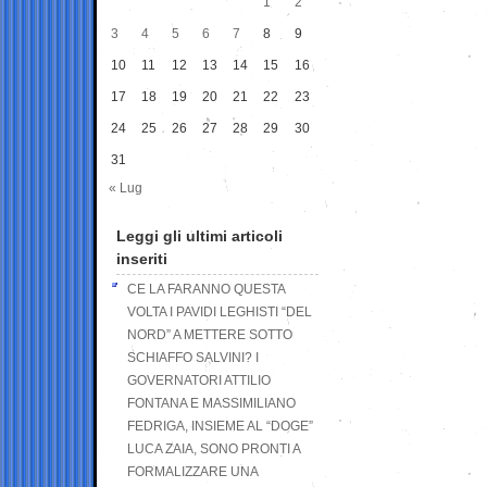
1
2
3
4
5
6
7
8
9
10
11
12
13
14
15
16
17
18
19
20
21
22
23
24
25
26
27
28
29
30
31
« Lug
Leggi gli ultimi articoli
inseriti
CE LA FARANNO QUESTA
VOLTA I PAVIDI LEGHISTI “DEL
NORD” A METTERE SOTTO
SCHIAFFO SALVINI? I
GOVERNATORI ATTILIO
FONTANA E MASSIMILIANO
FEDRIGA, INSIEME AL “DOGE”
LUCA ZAIA, SONO PRONTI A
FORMALIZZARE UNA