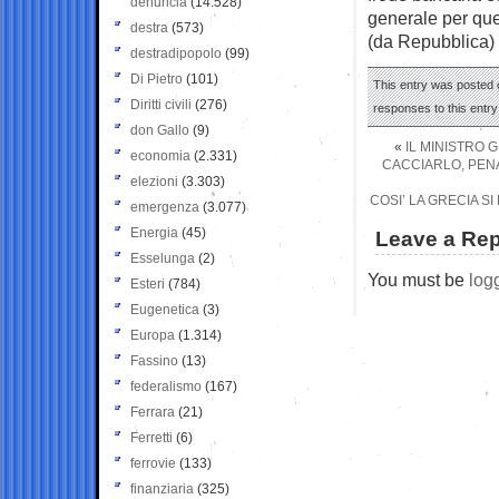
denuncia
(14.528)
generale per que
destra
(573)
(da Repubblica)
destradipopolo
(99)
Di Pietro
(101)
This entry was posted o
Diritti civili
(276)
responses to this entr
don Gallo
(9)
«
IL MINISTRO G
economia
(2.331)
CACCIARLO, PENA
elezioni
(3.303)
COSI’ LA GRECIA S
emergenza
(3.077)
Energia
(45)
Leave a Rep
Esselunga
(2)
You must be
log
Esteri
(784)
Eugenetica
(3)
Europa
(1.314)
Fassino
(13)
federalismo
(167)
Ferrara
(21)
Ferretti
(6)
ferrovie
(133)
finanziaria
(325)