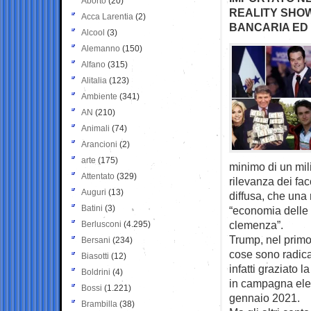
Aborto
(20)
REALITY SHOW
Acca Larentia
(2)
BANCARIA ED 
Alcool
(3)
Alemanno
(150)
Alfano
(315)
Alitalia
(123)
Ambiente
(341)
AN
(210)
Animali
(74)
Arancioni
(2)
arte
(175)
minimo di un mili
Attentato
(329)
rilevanza dei fac
Auguri
(13)
diffusa, che una
Batini
(3)
“economia delle g
clemenza”.
Berlusconi
(4.295)
Trump, nel prim
Bersani
(234)
cose sono radic
Biasotti
(12)
infatti graziato
Boldrini
(4)
in campagna elett
Bossi
(1.221)
gennaio 2021.
Brambilla
(38)