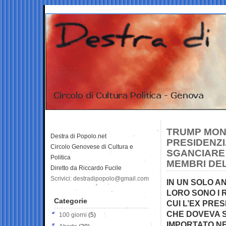
TRUMP MONE
Destra di Popolo.net
PRESIDENZI
Circolo Genovese di Cultura e
SGANCIARE T
Politica
MEMBRI DEL
Diretto da Riccardo Fucile
Scrivici: destradipopolo@gmail.com
IN UN SOLO A
LORO SONO I 
Categorie
CUI L’EX PR
CHE DOVEVA 
100 giorni
(5)
IMPORTATO NE