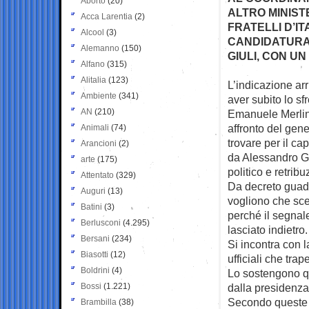
Aborto
(20)
ALTRO MINIST
Acca Larentia
(2)
FRATELLI D’I
Alcool
(3)
CANDIDATURA 
Alemanno
(150)
GIULI, CON UN
Alfano
(315)
Alitalia
(123)
L’indicazione arr
Ambiente
(341)
aver
subito lo sf
AN
(210)
Emanuele Merlino
affronto del gen
Animali
(74)
trovare per il ca
Arancioni
(2)
da Alessandro Giu
arte
(175)
politico e retribu
Attentato
(329)
Da decreto guad
Auguri
(13)
vogliono che sce
Batini
(3)
perché il segnal
Berlusconi
(4.295)
lasciato indietro
Bersani
(234)
Si incontra con l
Biasotti
(12)
ufficiali che tra
Boldrini
(4)
Lo sostengono qu
Bossi
(1.221)
dalla presidenza
Secondo queste f
Brambilla
(38)