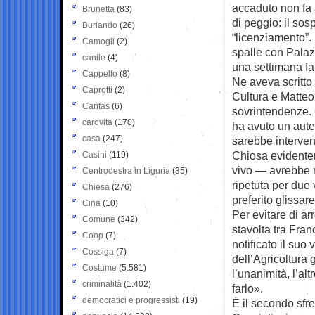
accaduto non fa a
Brunetta
(83)
di peggio: il sosp
Burlando
(26)
“licenziamento”. 
Camogli
(2)
spalle con Palazz
canile
(4)
una settimana fa,
Cappello
(8)
Ne aveva scritto 
Caprotti
(2)
Cultura e Matteo
Caritas
(6)
sovrintendenze. 
carovita
(170)
ha avuto un aute
casa
(247)
sarebbe interven
Chiosa evidentem
Casini
(119)
vivo — avrebbe r
Centrodestra in Liguria
(35)
ripetuta per due 
Chiesa
(276)
preferito glissare
Cina
(10)
Per evitare di ar
Comune
(342)
stavolta tra Fra
Coop
(7)
notificato il suo
Cossiga
(7)
dell’Agricoltura
Costume
(5.581)
l’unanimità, l’al
criminalità
(1.402)
farlo».
democratici e progressisti
(19)
È il secondo sfre