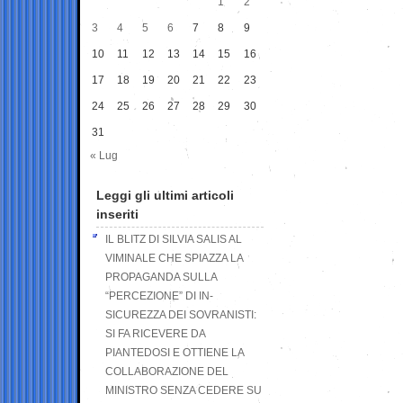
1
2
3
4
5
6
7
8
9
10
11
12
13
14
15
16
17
18
19
20
21
22
23
24
25
26
27
28
29
30
31
« Lug
Leggi gli ultimi articoli
inseriti
IL BLITZ DI SILVIA SALIS AL
VIMINALE CHE SPIAZZA LA
PROPAGANDA SULLA
“PERCEZIONE” DI IN-
SICUREZZA DEI SOVRANISTI:
SI FA RICEVERE DA
PIANTEDOSI E OTTIENE LA
COLLABORAZIONE DEL
MINISTRO SENZA CEDERE SU