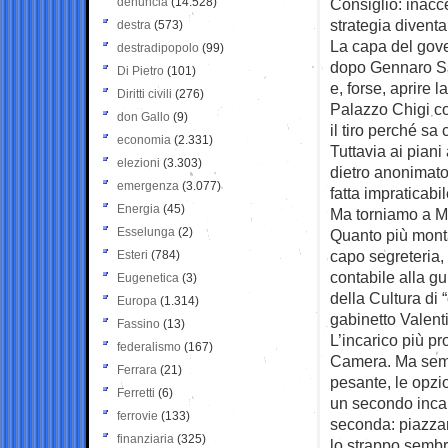
denuncia
(14.528)
Consiglio: inacc
strategia diventa
destra
(573)
La capa del gove
destradipopolo
(99)
dopo Gennaro San
Di Pietro
(101)
e, forse, aprire 
Diritti civili
(276)
Palazzo Chigi co
don Gallo
(9)
il tiro perché s
economia
(2.331)
Tuttavia ai piani
elezioni
(3.303)
dietro anonimato 
emergenza
(3.077)
fatta impraticabil
Energia
(45)
Ma torniamo a Me
Esselunga
(2)
Quanto più monta 
capo segreteria,
Esteri
(784)
contabile alla g
Eugenetica
(3)
della Cultura di 
Europa
(1.314)
gabinetto Valenti
Fassino
(13)
L’incarico più p
federalismo
(167)
Camera. Ma sembr
Ferrara
(21)
pesante, le opzi
Ferretti
(6)
un secondo incar
ferrovie
(133)
seconda: piazzarl
finanziaria
(325)
lo strappo sembr