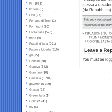
Fini
(821)
stesso a decider
fioriere
(5)
(da Repubblica)
Fitto
(27)
This entry was posted o
Fontana di Trevi
(1)
responses to this entr
Formigoni
(90)
Forza Italia
(596)
«
INFLAZIONE SU, CO
TRUMP MONETIZ
frana
(9)
PRIGIONE, BASTA 
Fratelli d'Italia
(291)
Leave a Rep
Futuro e Libertà
(510)
g8
(25)
You must be
log
Gelmini
(68)
Genova
(542)
Giannino
(10)
Giustizia
(5.784)
governo
(5.799)
Grasso
(22)
Green Italia
(1)
Grillo
(2.941)
Idv
(4)