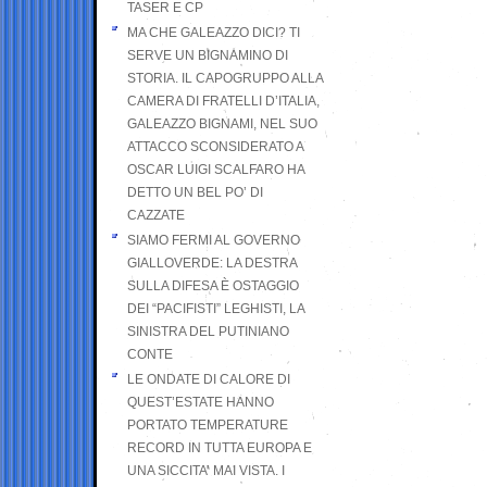
TASER E CP
MA CHE GALEAZZO DICI? TI
SERVE UN BIGNAMINO DI
STORIA. IL CAPOGRUPPO ALLA
CAMERA DI FRATELLI D’ITALIA,
GALEAZZO BIGNAMI, NEL SUO
ATTACCO SCONSIDERATO A
OSCAR LUIGI SCALFARO HA
DETTO UN BEL PO’ DI
CAZZATE
SIAMO FERMI AL GOVERNO
GIALLOVERDE: LA DESTRA
SULLA DIFESA È OSTAGGIO
DEI “PACIFISTI” LEGHISTI, LA
SINISTRA DEL PUTINIANO
CONTE
LE ONDATE DI CALORE DI
QUEST’ESTATE HANNO
PORTATO TEMPERATURE
RECORD IN TUTTA EUROPA E
UNA SICCITA’ MAI VISTA. I