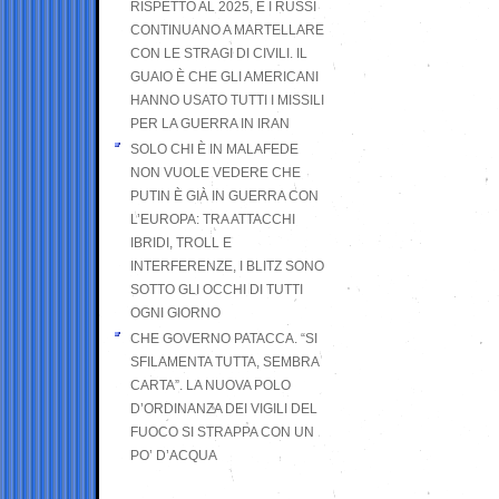
RISPETTO AL 2025, E I RUSSI
CONTINUANO A MARTELLARE
CON LE STRAGI DI CIVILI. IL
GUAIO È CHE GLI AMERICANI
HANNO USATO TUTTI I MISSILI
PER LA GUERRA IN IRAN
SOLO CHI È IN MALAFEDE
NON VUOLE VEDERE CHE
PUTIN È GIÀ IN GUERRA CON
L’EUROPA: TRA ATTACCHI
IBRIDI, TROLL E
INTERFERENZE, I BLITZ SONO
SOTTO GLI OCCHI DI TUTTI
OGNI GIORNO
CHE GOVERNO PATACCA. “SI
SFILAMENTA TUTTA, SEMBRA
CARTA”. LA NUOVA POLO
D’ORDINANZA DEI VIGILI DEL
FUOCO SI STRAPPA CON UN
PO’ D’ACQUA