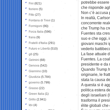
potrebbe essere 
Fini
(821)
che risponde agli
fioriere
(5)
Non c’è accusa p
Fitto
(27)
In realtà, Carls
Fontana di Trevi
(1)
concorrente reale
Formigoni
(90)
che Trump ha cre
Forza Italia
(596)
Fuentes sta cres
frana
(9)
suo e che oggi, i
Fratelli d'Italia
(291)
giovani maschi i
vederlo battibecc
Futuro e Libertà
(510)
La fase attuale d
g8
(25)
Fuentes. La coal
Gelmini
(68)
presidente e da 
Genova
(542)
Quando Trump ha
Giannino
(10)
originarie, le fra
Giustizia
(5.784)
stata la causa d
governo
(5.799)
A questa si è agg
Grasso
(22)
politica estera 
Green Italia
(1)
degli israeliani 
Grillo
(2.941)
trasforma il pres
élite globali che
Idv
(4)