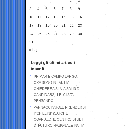
1
2
3
4
5
6
7
8
9
10
11
12
13
14
15
16
17
18
19
20
21
22
23
24
25
26
27
28
29
30
31
« Lug
Leggi gli ultimi articoli
inseriti
PRIMARIE CAMPO LARGO,
ORA SONO IN TANTI A
CHIEDERE A SILVIA SALIS DI
CANDIDARSI: LEI CI STA
PENSANDO
VANNACCI VUOLE PRENDERSI
I “GRILLINI” (SAI CHE
COPPIA…). IL CENTRO STUDI
DI FUTURO NAZIONALE INVITA