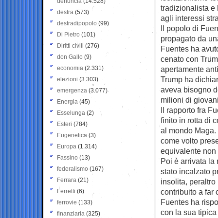
denuncia
(14.528)
tradizionalista e
destra
(573)
agli interessi stra
destradipopolo
(99)
Il popolo di Fue
Di Pietro
(101)
propagato da una
Diritti civili
(276)
Fuentes ha avuto
don Gallo
(9)
cenato con Trum
economia
(2.331)
apertamente ant
Trump ha dichiar
elezioni
(3.303)
aveva bisogno de
emergenza
(3.077)
milioni di giovan
Energia
(45)
Il rapporto fra 
Esselunga
(2)
finito in rotta di
Esteri
(784)
al mondo Maga. 
Eugenetica
(3)
come volto pres
Europa
(1.314)
equivalente non
Fassino
(13)
Poi è arrivata la
federalismo
(167)
stato incalzato 
Ferrara
(21)
insolita, peraltr
contribuito a far
Ferretti
(6)
Fuentes ha rispo
ferrovie
(133)
con la sua tipica
finanziaria
(325)