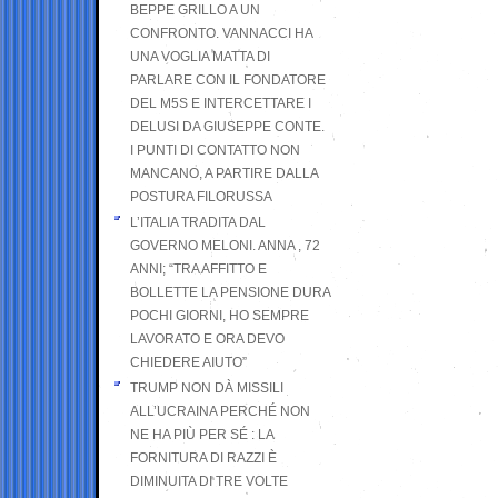
BEPPE GRILLO A UN
CONFRONTO. VANNACCI HA
UNA VOGLIA MATTA DI
PARLARE CON IL FONDATORE
DEL M5S E INTERCETTARE I
DELUSI DA GIUSEPPE CONTE.
I PUNTI DI CONTATTO NON
MANCANO, A PARTIRE DALLA
POSTURA FILORUSSA
L’ITALIA TRADITA DAL
GOVERNO MELONI. ANNA , 72
ANNI; “TRA AFFITTO E
BOLLETTE LA PENSIONE DURA
POCHI GIORNI, HO SEMPRE
LAVORATO E ORA DEVO
CHIEDERE AIUTO”
TRUMP NON DÀ MISSILI
ALL’UCRAINA PERCHÉ NON
NE HA PIÙ PER SÉ : LA
FORNITURA DI RAZZI È
DIMINUITA DI TRE VOLTE