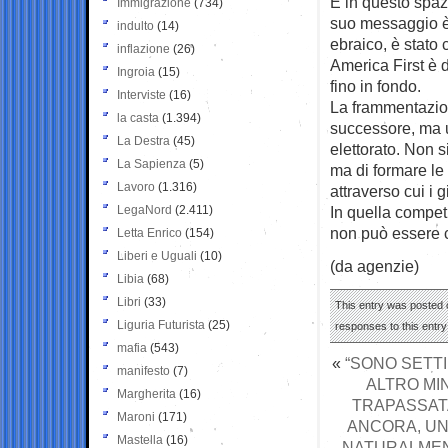
È in questo spaz
Immigrazione
(734)
suo messaggio è 
indulto
(14)
ebraico, è stato 
inflazione
(26)
America First è d
Ingroia
(15)
fino in fondo.
Interviste
(16)
La frammentazio
la casta
(1.394)
successore, ma 
La Destra
(45)
elettorato. Non s
La Sapienza
(5)
ma di formare le
Lavoro
(1.316)
attraverso cui i 
LegaNord
(2.411)
In quella compet
non può essere 
Letta Enrico
(154)
Liberi e Uguali
(10)
(da agenzie)
Libia
(68)
Libri
(33)
This entry was posted o
Liguria Futurista
(25)
responses to this entr
mafia
(543)
«
“SONO SETTI
manifesto
(7)
ALTRO MI
Margherita
(16)
TRAPASSATA
Maroni
(171)
ANCORA, UN
Mastella
(16)
NATURALMENT