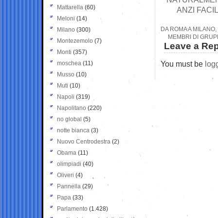
Mattarella
(60)
ANZI FACI
Meloni
(14)
DA ROMA A MILANO
Milano
(300)
MEMBRI DI GRUP
Montezemolo
(7)
Leave a Rep
Monti
(357)
You must be
log
moschea
(11)
Musso
(10)
Muti
(10)
Napoli
(319)
Napolitano
(220)
no global
(5)
notte bianca
(3)
Nuovo Centrodestra
(2)
Obama
(11)
olimpiadi
(40)
Oliveri
(4)
Pannella
(29)
Papa
(33)
Parlamento
(1.428)