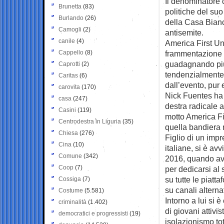
Il denominatore c
Brunetta
(83)
politiche del suo
Burlando
(26)
della Casa Bianc
Camogli
(2)
antisemite.
canile
(4)
America First Un
Cappello
(8)
frammentazione d
guadagnando più 
Caprotti
(2)
tendenzialmente 
Caritas
(6)
dall’evento, pur
carovita
(170)
Nick Fuentes ha 
casa
(247)
destra radicale a
Casini
(119)
motto America Fi
Centrodestra in Liguria
(35)
quella bandiera m
Chiesa
(276)
Figlio di un impr
Cina
(10)
italiane, si è av
Comune
(342)
2016, quando av
Coop
(7)
per dedicarsi al
su tutte le piatt
Cossiga
(7)
su canali alternat
Costume
(5.581)
Intorno a lui si
criminalità
(1.402)
di giovani attivi
democratici e progressisti
(19)
isolazionismo tot