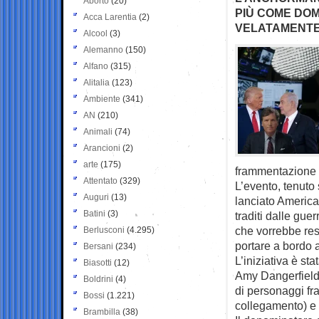
Aborto
(20)
PIÙ COME DOM
Acca Larentia
(2)
VELATAMENTE 
Alcool
(3)
Alemanno
(150)
Alfano
(315)
Alitalia
(123)
Ambiente
(341)
AN
(210)
Animali
(74)
Arancioni
(2)
arte
(175)
frammentazione 
Attentato
(329)
L’evento, tenuto
Auguri
(13)
lanciato America F
Batini
(3)
traditi dalle gue
che vorrebbe res
Berlusconi
(4.295)
portare a bordo a
Bersani
(234)
L’iniziativa è st
Biasotti
(12)
Amy Dangerfield 
Boldrini
(4)
di personaggi fra
Bossi
(1.221)
collegamento) e
Brambilla
(38)