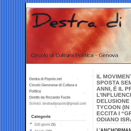
IL MOVIMEN
Destra di Popolo.net
SPOSTA SEM
Circolo Genovese di Cultura e
ANNI, È IL
Politica
L’INFLUENC
Diretto da Riccardo Fucile
DELUSIONE 
Scrivici: destradipopolo@gmail.com
TYCOON (IN
ECCITA I “
Categorie
ODIANO IS
100 giorni
(5)
L’ANCHORMAN