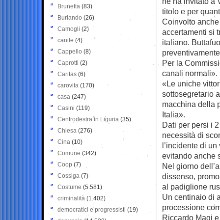
ne ha invitato a
Brunetta
(83)
titolo e per quan
Burlando
(26)
Coinvolto anche i
Camogli
(2)
accertamenti si 
canile
(4)
italiano. Buttafu
Cappello
(8)
preventivamente
Per la Commissio
Caprotti
(2)
canali normali».
Caritas
(6)
«Le uniche vittor
carovita
(170)
sottosegretario 
casa
(247)
macchina della p
Casini
(119)
Italia».
Centrodestra in Liguria
(35)
Dati per persi i 
Chiesa
(276)
necessità di sco
Cina
(10)
l’incidente di un
Comune
(342)
evitando anche s
Coop
(7)
Nel giorno dell’a
dissenso, promos
Cossiga
(7)
al padiglione ru
Costume
(5.581)
Un centinaio di a
criminalità
(1.402)
processione come
democratici e progressisti
(19)
Riccardo Magi e 