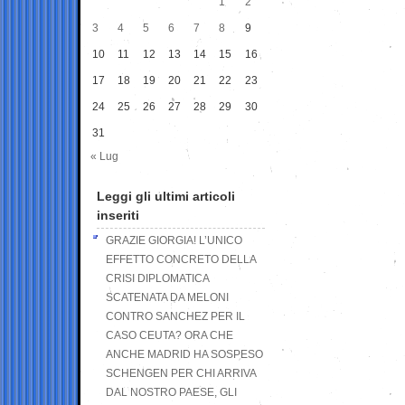
1
2
3
4
5
6
7
8
9
10
11
12
13
14
15
16
17
18
19
20
21
22
23
24
25
26
27
28
29
30
31
« Lug
Leggi gli ultimi articoli
inseriti
GRAZIE GIORGIA! L’UNICO
EFFETTO CONCRETO DELLA
CRISI DIPLOMATICA
SCATENATA DA MELONI
CONTRO SANCHEZ PER IL
CASO CEUTA? ORA CHE
ANCHE MADRID HA SOSPESO
SCHENGEN PER CHI ARRIVA
DAL NOSTRO PAESE, GLI