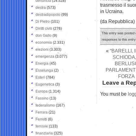
denuncia
(14.528)
trasmesso il suo
destra
(573)
in Ucraina.
destradipopolo
(99)
(da Repubblica)
Di Pietro
(101)
Diritti civili
(276)
This entry was posted o
don Gallo
(9)
responses to this entr
economia
(2.331)
elezioni
(3.303)
«
“BARELLI, 
emergenza
(3.077)
SCHIODA,
BERLUSC
Energia
(45)
PARLAMENTO
Esselunga
(2)
FORZA 
Esteri
(784)
Leave a Rep
Eugenetica
(3)
Europa
(1.314)
You must be
log
Fassino
(13)
federalismo
(167)
Ferrara
(21)
Ferretti
(6)
ferrovie
(133)
finanziaria
(325)