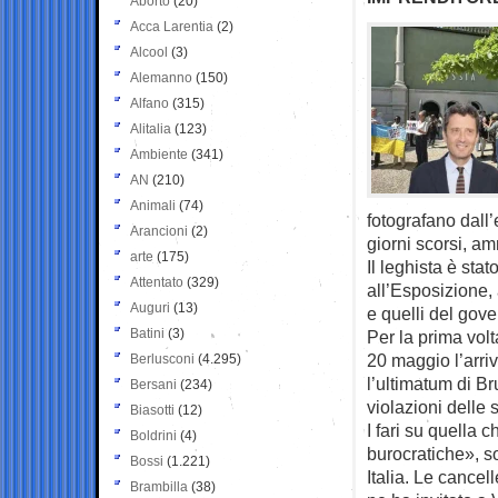
Aborto
(20)
Acca Larentia
(2)
Alcool
(3)
Alemanno
(150)
Alfano
(315)
Alitalia
(123)
Ambiente
(341)
AN
(210)
Animali
(74)
fotografano dall’
Arancioni
(2)
giorni scorsi, a
arte
(175)
Il leghista è sta
Attentato
(329)
all’Esposizione, 
Auguri
(13)
e quelli del gov
Batini
(3)
Per la prima volt
20 maggio l’arri
Berlusconi
(4.295)
l’ultimatum di Br
Bersani
(234)
violazioni delle
Biasotti
(12)
I fari su quella 
Boldrini
(4)
burocratiche», s
Bossi
(1.221)
Italia. Le cancel
Brambilla
(38)