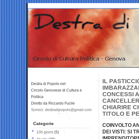
IL PASTICCI
Destra di Popolo.net
IMBARAZZAR
Circolo Genovese di Cultura e
CONCESSI A
Politica
CANCELLERI
Diretto da Riccardo Fucile
CHIARIRE C
Scrivici: destradipopolo@gmail.com
TITOLO E 
Categorie
COINVOLTO AN
DEI VISTI: SI
100 giorni
(5)
IMPRENDITORE