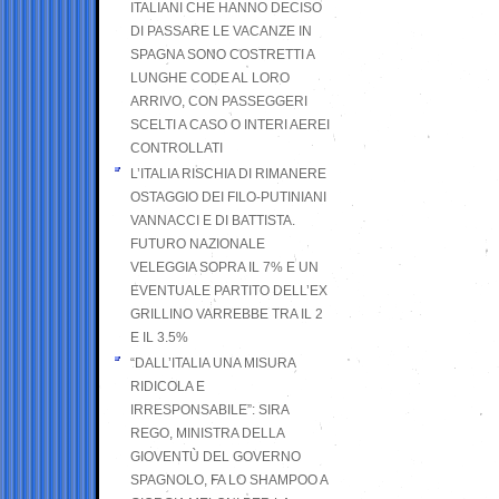
ITALIANI CHE HANNO DECISO
DI PASSARE LE VACANZE IN
SPAGNA SONO COSTRETTI A
LUNGHE CODE AL LORO
ARRIVO, CON PASSEGGERI
SCELTI A CASO O INTERI AEREI
CONTROLLATI
L’ITALIA RISCHIA DI RIMANERE
OSTAGGIO DEI FILO-PUTINIANI
VANNACCI E DI BATTISTA.
FUTURO NAZIONALE
VELEGGIA SOPRA IL 7% E UN
EVENTUALE PARTITO DELL’EX
GRILLINO VARREBBE TRA IL 2
E IL 3.5%
“DALL’ITALIA UNA MISURA
RIDICOLA E
IRRESPONSABILE”: SIRA
REGO, MINISTRA DELLA
GIOVENTÙ DEL GOVERNO
SPAGNOLO, FA LO SHAMPOO A