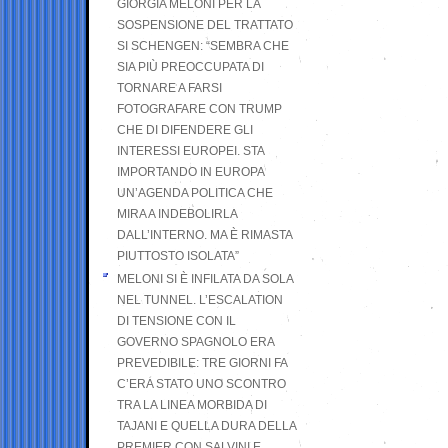
GIORGIA MELONI PER LA
SOSPENSIONE DEL TRATTATO
SI SCHENGEN: “SEMBRA CHE
SIA PIÙ PREOCCUPATA DI
TORNARE A FARSI
FOTOGRAFARE CON TRUMP
CHE DI DIFENDERE GLI
INTERESSI EUROPEI. STA
IMPORTANDO IN EUROPA
UN’AGENDA POLITICA CHE
MIRA A INDEBOLIRLA
DALL’INTERNO. MA È RIMASTA
PIUTTOSTO ISOLATA”
MELONI SI È INFILATA DA SOLA
NEL TUNNEL. L’ESCALATION
DI TENSIONE CON IL
GOVERNO SPAGNOLO ERA
PREVEDIBILE: TRE GIORNI FA
C’ERA STATO UNO SCONTRO
TRA LA LINEA MORBIDA DI
TAJANI E QUELLA DURA DELLA
PREMIER CON SALVINI E