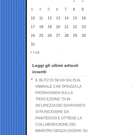
1
2
3
4
5
6
7
8
9
10
11
12
13
14
15
16
17
18
19
20
21
22
23
24
25
26
27
28
29
30
31
« Lug
Leggi gli ultimi articoli
inseriti
IL BLITZ DI SILVIA SALIS AL
VIMINALE CHE SPIAZZA LA
PROPAGANDA SULLA
“PERCEZIONE” DI IN-
SICUREZZA DEI SOVRANISTI:
SI FA RICEVERE DA
PIANTEDOSI E OTTIENE LA
COLLABORAZIONE DEL
MINISTRO SENZA CEDERE SU