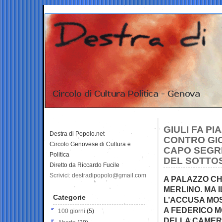
GIULI FA PI
Destra di Popolo.net
CONTRO GIO
Circolo Genovese di Cultura e
CAPO SEGR
Politica
DEL SOTTO
Diretto da Riccardo Fucile
Scrivici: destradipopolo@gmail.com
A PALAZZO CH
MERLINO. MA I
Categorie
L’ACCUSA MOS
A FEDERICO 
100 giorni
(5)
DELLA CAMER