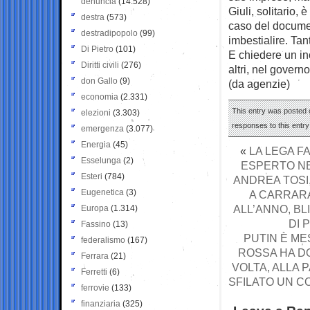
denuncia
(14.528)
Giuli, solitario,
destra
(573)
caso del document
destradipopolo
(99)
imbestialire. Tan
Di Pietro
(101)
E chiedere un inc
Diritti civili
(276)
altri, nel gover
don Gallo
(9)
(da agenzie)
economia
(2.331)
This entry was posted o
elezioni
(3.303)
responses to this entr
emergenza
(3.077)
Energia
(45)
«
LA LEGA FA
Esselunga
(2)
ESPERTO NE
Esteri
(784)
ANDREA TOSI
Eugenetica
(3)
A CARRARA
ALL’ANNO, BL
Europa
(1.314)
DI 
Fassino
(13)
PUTIN È ME
federalismo
(167)
ROSSA HA DO
Ferrara
(21)
VOLTA, ALLA 
Ferretti
(6)
SFILATO UN C
ferrovie
(133)
finanziaria
(325)