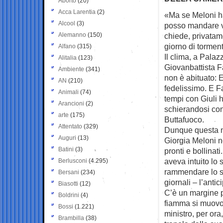
Aborto
(20)
Acca Larentia
(2)
«Ma se Meloni ha
Alcool
(3)
posso
mandare v
Alemanno
(150)
chiede, privatam
giorno di torment
Alfano
(315)
Il clima, a Palazz
Alitalia
(123)
Giovanbattista F
Ambiente
(341)
non è abituato:
AN
(210)
fedelissimo. E Fa
Animali
(74)
tempi con Giuli 
Arancioni
(2)
schierandosi con
arte
(175)
Buttafuoco.
Attentato
(329)
Dunque questa m
Auguri
(13)
Giorgia Meloni n
Batini
(3)
pronti e bollinat
aveva intuito lo 
Berlusconi
(4.295)
rammendare lo st
Bersani
(234)
giornali – l’anti
Biasotti
(12)
C’è un margine p
Boldrini
(4)
fiamma si muovono
Bossi
(1.221)
ministro, per ora
Brambilla
(38)