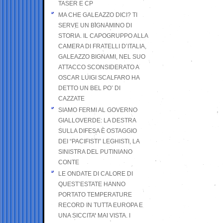
TASER E CP
MA CHE GALEAZZO DICI? TI
SERVE UN BIGNAMINO DI
STORIA. IL CAPOGRUPPO ALLA
CAMERA DI FRATELLI D’ITALIA,
GALEAZZO BIGNAMI, NEL SUO
ATTACCO SCONSIDERATO A
OSCAR LUIGI SCALFARO HA
DETTO UN BEL PO’ DI
CAZZATE
SIAMO FERMI AL GOVERNO
GIALLOVERDE: LA DESTRA
SULLA DIFESA È OSTAGGIO
DEI “PACIFISTI” LEGHISTI, LA
SINISTRA DEL PUTINIANO
CONTE
LE ONDATE DI CALORE DI
QUEST’ESTATE HANNO
PORTATO TEMPERATURE
RECORD IN TUTTA EUROPA E
UNA SICCITA’ MAI VISTA. I