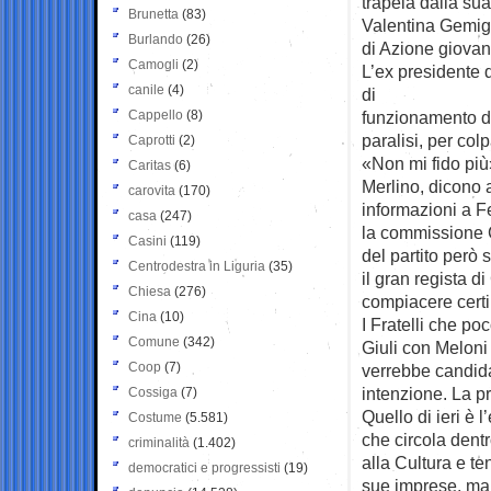
trapela dalla sua
Brunetta
(83)
Valentina Gemign
Burlando
(26)
di Azione giovan
Camogli
(2)
L’ex presidente 
canile
(4)
di
Cappello
(8)
funzionamento de
paralisi, per col
Caprotti
(2)
«Non mi fido più
Caritas
(6)
Merlino, dicono a
carovita
(170)
informazioni a F
casa
(247)
la commissione C
Casini
(119)
del partito però
Centrodestra in Liguria
(35)
il gran regista d
Chiesa
(276)
compiacere certi 
Cina
(10)
I Fratelli che po
Comune
(342)
Giuli con Meloni
Coop
(7)
verrebbe candida
intenzione. La pr
Cossiga
(7)
Quello di ieri è l
Costume
(5.581)
che circola dent
criminalità
(1.402)
alla Cultura e t
democratici e progressisti
(19)
sue imprese, ma