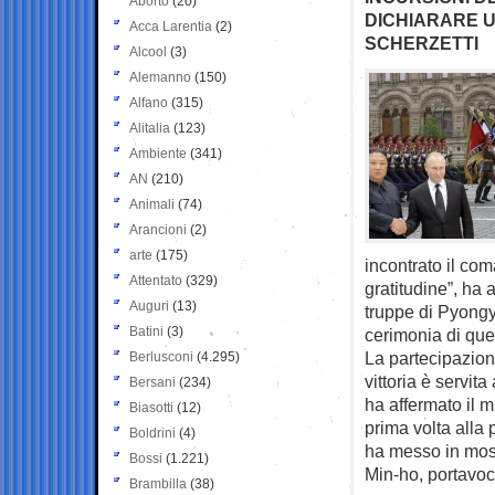
Aborto
(20)
DICHIARARE U
Acca Larentia
(2)
SCHERZETTI
Alcool
(3)
Alemanno
(150)
Alfano
(315)
Alitalia
(123)
Ambiente
(341)
AN
(210)
Animali
(74)
Arancioni
(2)
arte
(175)
incontrato il co
Attentato
(329)
gratitudine”, ha 
Auguri
(13)
truppe di Pyongy
Batini
(3)
cerimonia di ques
La partecipazion
Berlusconi
(4.295)
vittoria è servita
Bersani
(234)
ha affermato il m
Biasotti
(12)
prima volta alla 
Boldrini
(4)
ha messo in mostr
Bossi
(1.221)
Min-ho, portavoc
Brambilla
(38)