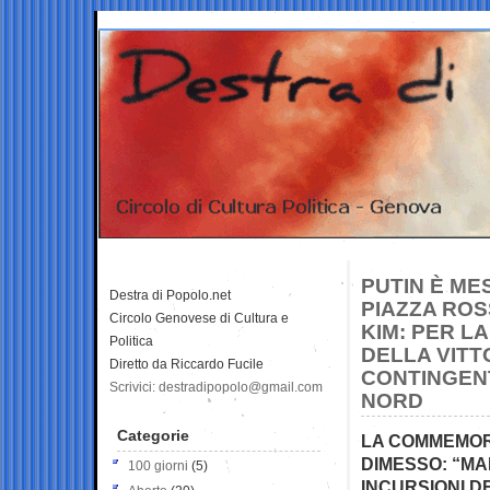
PUTIN È ME
Destra di Popolo.net
PIAZZA ROS
Circolo Genovese di Cultura e
KIM: PER L
Politica
DELLA VITT
Diretto da Riccardo Fucile
CONTINGEN
Scrivici: destradipopolo@gmail.com
NORD
Categorie
LA COMMEMORA
DIMESSO: “MA
100 giorni
(5)
INCURSIONI DE