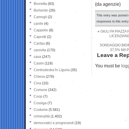
(da agenzie)
Brunetta
(83)
Burlando
(26)
This entry was posted o
Camogli
(2)
responses to this entr
canile
(4)
Cappello
(8)
«
GIULI FA PIAZZA
LICENZIAN
Caprotti
(2)
Caritas
(6)
SONDAGGIO BIDI
37,5% MA 
carovita
(170)
Leave a Rep
casa
(247)
Casini
(119)
You must be
log
Centrodestra in Liguria
(35)
Chiesa
(276)
Cina
(10)
Comune
(342)
Coop
(7)
Cossiga
(7)
Costume
(5.581)
criminalità
(1.402)
democratici e progressisti
(19)