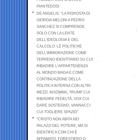
PIANTEDOSI
DE ANGELIS: “LA RISPOSTA DI
GIORGIA MELONI A PEDRO
SANCHEZ SI COMPRENDE
SOLO CON LA LENTE
DELL’IDEOLOGIA E DEL
CALCOLO: LE POLITICHE
DELL’IMMIGRAZIONE COME
TERRENO IDENTITARIO SU CUI
RIBADIRE L’APPARTENENZA
AL MONDO MAGA E COME
CONTINUAZIONE DELLA
POLITICA INTERNA CON ALTRI
MEZZI. INSOMMA, TRUMP CUI
RIBADIRE FEDELTÀ, VOX CUI
DARE SOSTEGNO, VANNACCI
CUI TOGLIERE SPAZIO”
“CRISTO NON ABITA NEI
PALAZZI DEL POTERE, MA SI
IDENTIFICA CON CHI È
AFFAMATO, FORESTIERO O