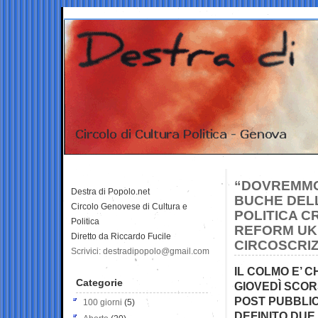
“DOVREMMO 
Destra di Popolo.net
BUCHE DEL
Circolo Genovese di Cultura e
POLITICA C
Politica
REFORM UK,
Diretto da Riccardo Fucile
CIRCOSCRI
Scrivici: destradipopolo@gmail.com
IL COLMO E’ C
Categorie
GIOVEDÌ SCOR
POST PUBBLIC
100 giorni
(5)
DEFINITO DUE