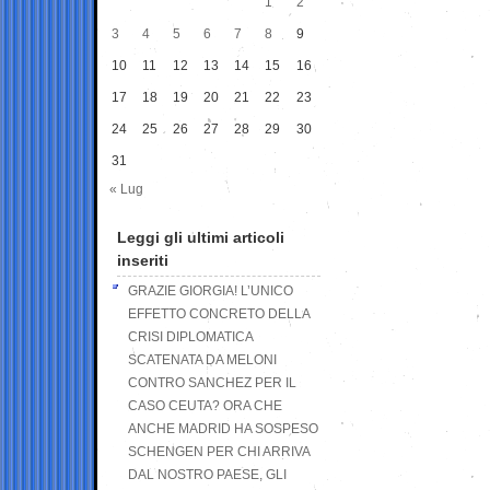
1
2
3
4
5
6
7
8
9
10
11
12
13
14
15
16
17
18
19
20
21
22
23
24
25
26
27
28
29
30
31
« Lug
Leggi gli ultimi articoli
inseriti
GRAZIE GIORGIA! L’UNICO
EFFETTO CONCRETO DELLA
CRISI DIPLOMATICA
SCATENATA DA MELONI
CONTRO SANCHEZ PER IL
CASO CEUTA? ORA CHE
ANCHE MADRID HA SOSPESO
SCHENGEN PER CHI ARRIVA
DAL NOSTRO PAESE, GLI