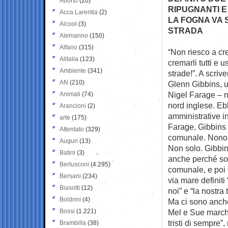
Aborto
(20)
RIPUGNANTI E
Acca Larentia
(2)
LA FOGNA VA 
Alcool
(3)
STRADA
Alemanno
(150)
Alfano
(315)
“Non riesco a cr
Alitalia
(123)
cremarli tutti e
us
Ambiente
(341)
strade!”. A scriv
AN
(210)
Glenn Gibbins, u
Nigel Farage – n
Animali
(74)
nord inglese. Eb
Arancioni
(2)
amministrative in
arte
(175)
Farage, Gibbins 
Attentato
(329)
comunale. Nonost
Auguri
(13)
Non solo. Gibbins
Batini
(3)
anche perché sono
Berlusconi
(4.295)
comunale, e poi c
Bersani
(234)
via mare definiti
Biasotti
(12)
noi” e “la nostra
Boldrini
(4)
Ma ci sono anche
Bossi
(1.221)
Mel e Sue marchi
tristi di sempre”
Brambilla
(38)