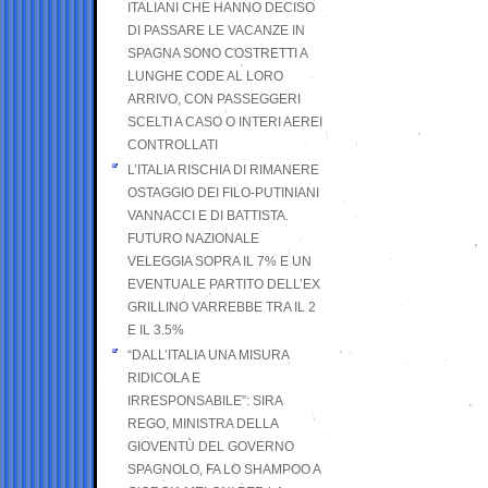
ITALIANI CHE HANNO DECISO
DI PASSARE LE VACANZE IN
SPAGNA SONO COSTRETTI A
LUNGHE CODE AL LORO
ARRIVO, CON PASSEGGERI
SCELTI A CASO O INTERI AEREI
CONTROLLATI
L’ITALIA RISCHIA DI RIMANERE
OSTAGGIO DEI FILO-PUTINIANI
VANNACCI E DI BATTISTA.
FUTURO NAZIONALE
VELEGGIA SOPRA IL 7% E UN
EVENTUALE PARTITO DELL’EX
GRILLINO VARREBBE TRA IL 2
E IL 3.5%
“DALL’ITALIA UNA MISURA
RIDICOLA E
IRRESPONSABILE”: SIRA
REGO, MINISTRA DELLA
GIOVENTÙ DEL GOVERNO
SPAGNOLO, FA LO SHAMPOO A