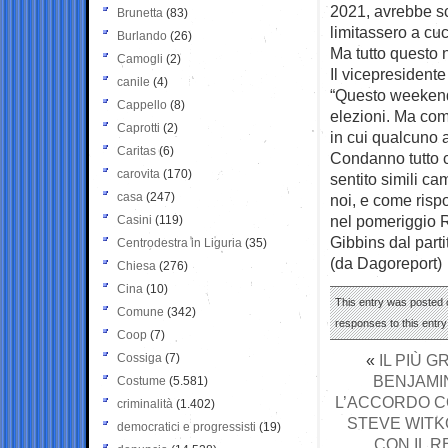
2021, avrebbe sc
Brunetta
(83)
limitassero a cuc
Burlando
(26)
Ma tutto questo 
Camogli
(2)
Il vicepresident
canile
(4)
“Questo weekend 
Cappello
(8)
elezioni. Ma com
Caprotti
(2)
in cui qualcuno a
Caritas
(6)
Condanno tutto c
carovita
(170)
sentito simili c
casa
(247)
noi, e come risp
nel pomeriggio 
Casini
(119)
Gibbins dal partit
Centrodestra in Liguria
(35)
(da Dagoreport)
Chiesa
(276)
Cina
(10)
This entry was posted o
Comune
(342)
responses to this entr
Coop
(7)
Cossiga
(7)
«
IL PIÙ 
BENJAMI
Costume
(5.581)
L’ACCORDO CO
criminalità
(1.402)
STEVE WITK
democratici e progressisti
(19)
CON IL R