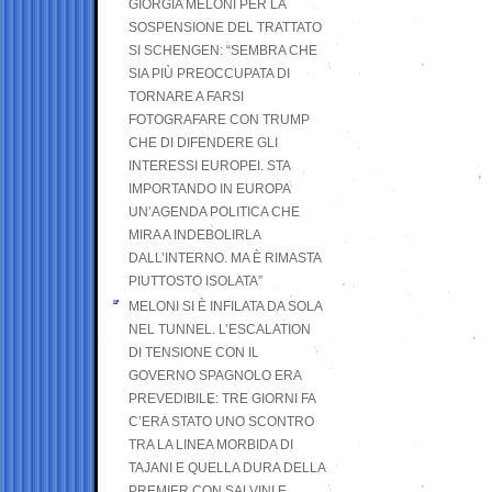
GIORGIA MELONI PER LA
SOSPENSIONE DEL TRATTATO
SI SCHENGEN: “SEMBRA CHE
SIA PIÙ PREOCCUPATA DI
TORNARE A FARSI
FOTOGRAFARE CON TRUMP
CHE DI DIFENDERE GLI
INTERESSI EUROPEI. STA
IMPORTANDO IN EUROPA
UN’AGENDA POLITICA CHE
MIRA A INDEBOLIRLA
DALL’INTERNO. MA È RIMASTA
PIUTTOSTO ISOLATA”
MELONI SI È INFILATA DA SOLA
NEL TUNNEL. L’ESCALATION
DI TENSIONE CON IL
GOVERNO SPAGNOLO ERA
PREVEDIBILE: TRE GIORNI FA
C’ERA STATO UNO SCONTRO
TRA LA LINEA MORBIDA DI
TAJANI E QUELLA DURA DELLA
PREMIER CON SALVINI E