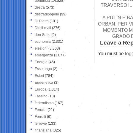
denuncia
(14.528)
TRAVERSO IL 
destra
(573)
destradipopolo
(99)
A PUTIN È B
Di Pietro
(101)
ORBAN, PER V
Diritti civili
(276)
MOMENTO MI
don Gallo
(9)
GRADO D
economia
(2.331)
Leave a Rep
elezioni
(3.303)
You must be
log
emergenza
(3.077)
Energia
(45)
Esselunga
(2)
Esteri
(784)
Eugenetica
(3)
Europa
(1.314)
Fassino
(13)
federalismo
(167)
Ferrara
(21)
Ferretti
(6)
ferrovie
(133)
finanziaria
(325)