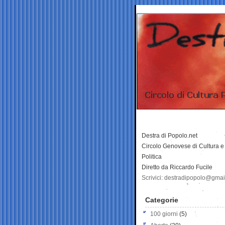
Destra di Popolo.net
Circolo Genovese di Cultura e
Politica
Diretto da Riccardo Fucile
Scrivici: destradipopolo@gma
Categorie
100 giorni
(5)