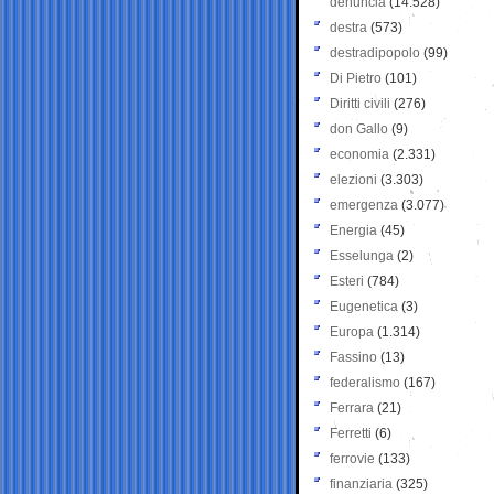
denuncia
(14.528)
destra
(573)
destradipopolo
(99)
Di Pietro
(101)
Diritti civili
(276)
don Gallo
(9)
economia
(2.331)
elezioni
(3.303)
emergenza
(3.077)
Energia
(45)
Esselunga
(2)
Esteri
(784)
Eugenetica
(3)
Europa
(1.314)
Fassino
(13)
federalismo
(167)
Ferrara
(21)
Ferretti
(6)
ferrovie
(133)
finanziaria
(325)