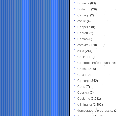
Brunetta
(83)
Burlando
(26)
Camogli
(2)
canile
(4)
Cappello
(8)
Caprotti
(2)
Caritas
(6)
carovita
(170)
casa
(247)
Casini
(119)
Centrodestra in Liguria
(35
Chiesa
(276)
Cina
(10)
Comune
(342)
Coop
(7)
Cossiga
(7)
Costume
(5.581)
criminalità
(1.402)
democratici e progressisti
(