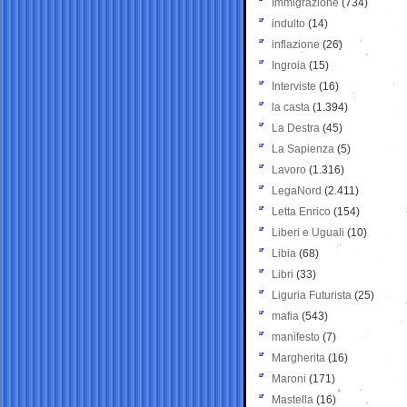
Immigrazione
(734)
indulto
(14)
inflazione
(26)
Ingroia
(15)
Interviste
(16)
la casta
(1.394)
La Destra
(45)
La Sapienza
(5)
Lavoro
(1.316)
LegaNord
(2.411)
Letta Enrico
(154)
Liberi e Uguali
(10)
Libia
(68)
Libri
(33)
Liguria Futurista
(25)
mafia
(543)
manifesto
(7)
Margherita
(16)
Maroni
(171)
Mastella
(16)