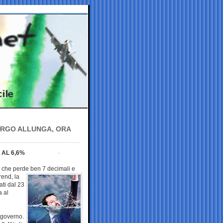
ARGO ALLUNGA, ORA
 AL 6,6%
6% che perde ben 7
decimali e
rend, la
ati dal 23
a al
 governo.