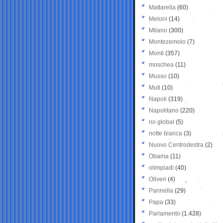
Mattarella
(60)
Meloni
(14)
Milano
(300)
Montezemolo
(7)
Monti
(357)
moschea
(11)
Musso
(10)
Muti
(10)
Napoli
(319)
Napolitano
(220)
no global
(5)
notte bianca
(3)
Nuovo Centrodestra
(2)
Obama
(11)
olimpiadi
(40)
Oliveri
(4)
Pannella
(29)
Papa
(33)
Parlamento
(1.428)