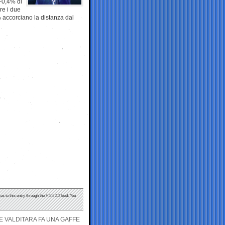
 +0,4% di
re i due
,3% accorciano la distanza dal
es to this entry through the
RSS 2.0
feed. You
E VALDITARA FA UNA GAFFE