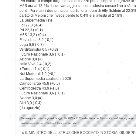
Per contro, il campo largo cresce di mezzo punto, soprattutto grazie al
M5S ora al 13,2%. Il suo vantaggio sul centrodestra cresce fino a sfiora
punti. Più vicini i due principali partiti: ora i dem di Elly Schlein al 22
partito di Meloni che invece perde lo 0,4% e si attesta al 27,8%.
La Supermedia liste
FdI 27,8 (-0,4)
Pd 22,3 (+0,1)
M5S 13,2 (+0,4)
Forza Italia 8,2 (-0,1)
Lega 6,6 (-0,7)
Verdi/Sinistra 6,5 (+0,3)
Futuro Nazionale 3,6 (+0,1)
Azione 3,0 (=)
Italia Viva 2,4 (-0,2)
+Europa 1,4 (-0,1)
Noi Moderati 1,2 (+0,1
La Supermedia coalizioni 2026
Campo largo 45,8 (+0,5)
Centrodestra 43,9 (-1,0)
Futuro Nazionale 3,6 (+0,1)
Azione 3,0 (=)
Altri 3,0 (-0,4)
(da agenzie)
This entry was posted on giovedì, Maggio 7th, 2026 at 21:01 and is filed under
Politica
. You can follow any respons
can
leave a response
, or
trackback
from your own site.
«
IL MINISTRO DELL’ISTRUZIONE BOCCIATO IN STORIA, GIUSEPP