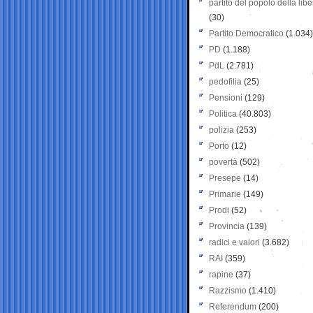
partito del popolo della libe
(30)
Partito Democratico
(1.034)
PD
(1.188)
PdL
(2.781)
pedofilia
(25)
Pensioni
(129)
Politica
(40.803)
polizia
(253)
Porto
(12)
povertà
(502)
Presepe
(14)
Primarie
(149)
Prodi
(52)
Provincia
(139)
radici e valori
(3.682)
RAI
(359)
rapine
(37)
Razzismo
(1.410)
Referendum
(200)