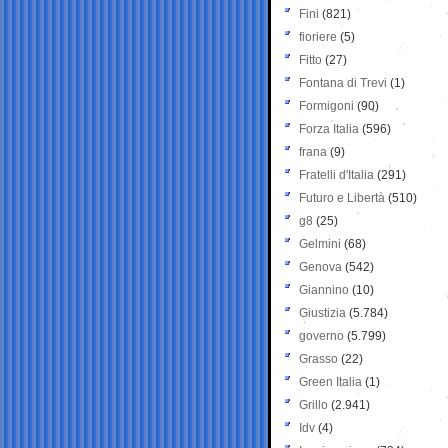
Fini
(821)
fioriere
(5)
Fitto
(27)
Fontana di Trevi
(1)
Formigoni
(90)
Forza Italia
(596)
frana
(9)
Fratelli d'Italia
(291)
Futuro e Libertà
(510)
g8
(25)
Gelmini
(68)
Genova
(542)
Giannino
(10)
Giustizia
(5.784)
governo
(5.799)
Grasso
(22)
Green Italia
(1)
Grillo
(2.941)
Idv
(4)