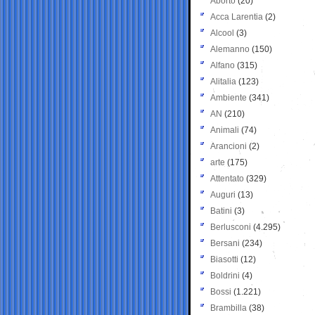
Aborto
(20)
Acca Larentia
(2)
Alcool
(3)
Alemanno
(150)
Alfano
(315)
Alitalia
(123)
Ambiente
(341)
AN
(210)
Animali
(74)
Arancioni
(2)
arte
(175)
Attentato
(329)
Auguri
(13)
Batini
(3)
Berlusconi
(4.295)
Bersani
(234)
Biasotti
(12)
Boldrini
(4)
Bossi
(1.221)
Brambilla
(38)