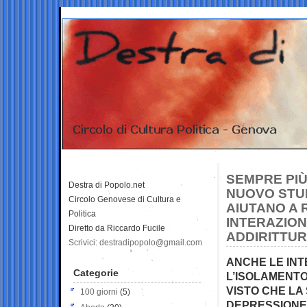
SEMPRE PIÙ
Destra di Popolo.net
NUOVO STUD
Circolo Genovese di Cultura e
AIUTANO A 
Politica
INTERAZION
Diretto da Riccardo Fucile
ADDIRITTU
Scrivici: destradipopolo@gmail.com
ANCHE LE INT
Categorie
L’ISOLAMENTO
VISTO CHE LA
100 giorni
(5)
DEPRESSIONE,