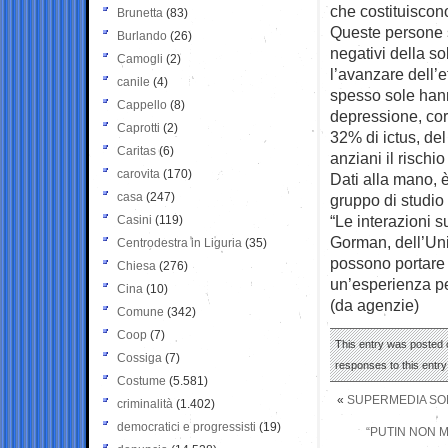
che costituiscon
Brunetta
(83)
Queste persone s
Burlando
(26)
negativi della s
Camogli
(2)
l’avanzare dell’e
canile
(4)
spesso sole hann
Cappello
(8)
depressione, cor
Caprotti
(2)
32% di ictus, de
Caritas
(6)
anziani il risch
carovita
(170)
Dati alla mano, è
casa
(247)
gruppo di studio
“Le interazioni 
Casini
(119)
Gorman, dell’Uni
Centrodestra in Liguria
(35)
possono portare 
Chiesa
(276)
un’esperienza pe
Cina
(10)
(da agenzie)
Comune
(342)
Coop
(7)
This entry was posted o
Cossiga
(7)
responses to this entr
Costume
(5.581)
«
SUPERMEDIA SON
criminalità
(1.402)
democratici e progressisti
(19)
“PUTIN NON ME