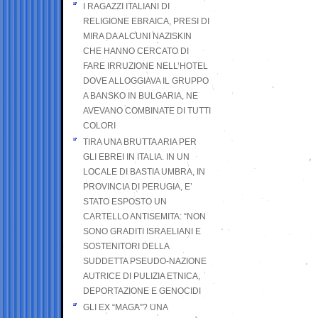
I RAGAZZI ITALIANI DI
RELIGIONE EBRAICA, PRESI DI
MIRA DA ALCUNI NAZISKIN
CHE HANNO CERCATO DI
FARE IRRUZIONE NELL’HOTEL
DOVE ALLOGGIAVA IL GRUPPO
A BANSKO IN BULGARIA, NE
AVEVANO COMBINATE DI TUTTI
COLORI
TIRA UNA BRUTTA ARIA PER
GLI EBREI IN ITALIA. IN UN
LOCALE DI BASTIA UMBRA, IN
PROVINCIA DI PERUGIA, E’
STATO ESPOSTO UN
CARTELLO ANTISEMITA: “NON
SONO GRADITI ISRAELIANI E
SOSTENITORI DELLA
SUDDETTA PSEUDO-NAZIONE
AUTRICE DI PULIZIA ETNICA,
DEPORTAZIONE E GENOCIDI
GLI EX “MAGA”? UNA