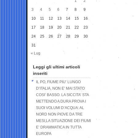
1
2
3
4
5
6
7
8
9
10
11
12
13
14
15
16
17
18
19
20
21
22
23
24
25
26
27
28
29
30
31
« Lug
Leggi gli ultimi articoli
inseriti
IL PO, FIUME PIU’ LUNGO
D’ITALIA, NON E’ MAI STATO
COSI’ BASSO. LA SICCITA’ STA
METTENDO A DURA PROVA I
SUOI VOLUMI D’ACQUA: AL
NORD NON PIOVE DA TRE
MESI,LA SITUAZIONE DEI FIUMI
E’ DRAMMATICA IN TUTTA
EUROPA