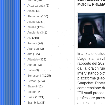
Aborto
(20)
MORTE PREM
Acca Larentia
(2)
Alcool
(3)
Alemanno
(150)
Alfano
(315)
Alitalia
(123)
Ambiente
(341)
AN
(210)
Animali
(74)
Arancioni
(2)
finanziato lo stud
arte
(175)
L’agenzia ha svil
Attentato
(329)
rapporto del 2023
Auguri
(13)
dall’allora chiru
Batini
(3)
intervistando olt
Berlusconi
(4.295)
piattaforme (Fac
Bersani
(234)
Snapchat, Pinte
Biasotti
(12)
comprensione del
Boldrini
(4)
“Gli studi preced
Bossi
(1.221)
professore press
adolescenti, men
Brambilla
(38)