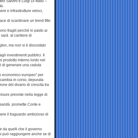
teo Salvini e Luigi Di Maio –
ta.
re e infrastrutture veloci,
e di scardinare un trend fitto
no fragili perchè in pasto ai
 sarà al cantiere di
gton, ma non si è discostato
gli investimenti pubblici. Il
l prodotto interno lordo nel
è di generare una caduta
iclo economico europeo” per
ro cambia in corso, depurata
one del divario di crescita tra
isure previste nella legge di
a sanità promette Conte e
gere il traguardo ambizioso di
re da quelli che il governo
si può raggiungere anche se di