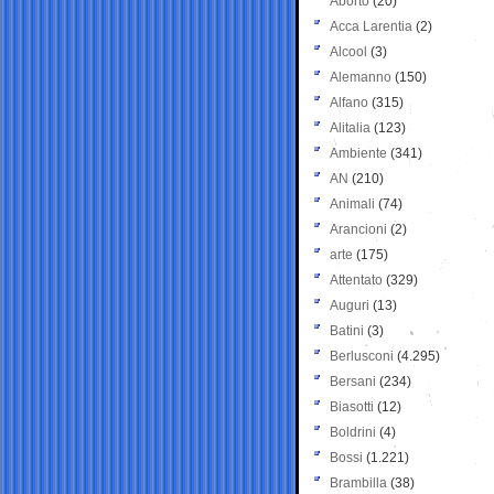
Aborto
(20)
Acca Larentia
(2)
Alcool
(3)
Alemanno
(150)
Alfano
(315)
Alitalia
(123)
Ambiente
(341)
AN
(210)
Animali
(74)
Arancioni
(2)
arte
(175)
Attentato
(329)
Auguri
(13)
Batini
(3)
Berlusconi
(4.295)
Bersani
(234)
Biasotti
(12)
Boldrini
(4)
Bossi
(1.221)
Brambilla
(38)