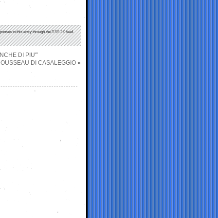
sponses to this entry through the
RSS 2.0
feed.
CHE DI PIU'”
A ROUSSEAU DI CASALEGGIO
»