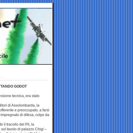
ETTANDO GODOT
essione tecnica, era stato
tori di Assolombarda, la
fferente e preoccupato, a farsi
ne impregnato di difesa, colpe da
o il tracollo del Pil, la
 sul tavolo di palazzo Chigi –