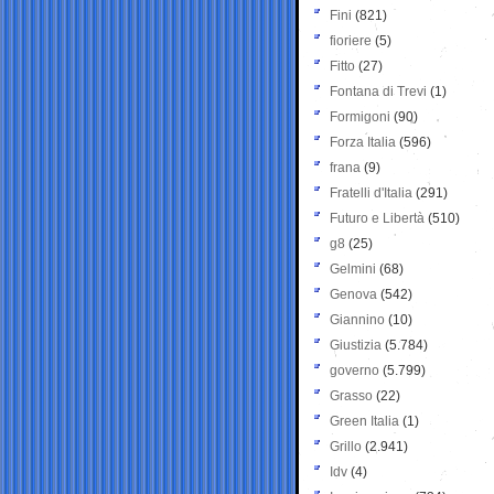
Fini
(821)
fioriere
(5)
Fitto
(27)
Fontana di Trevi
(1)
Formigoni
(90)
Forza Italia
(596)
frana
(9)
Fratelli d'Italia
(291)
Futuro e Libertà
(510)
g8
(25)
Gelmini
(68)
Genova
(542)
Giannino
(10)
Giustizia
(5.784)
governo
(5.799)
Grasso
(22)
Green Italia
(1)
Grillo
(2.941)
Idv
(4)