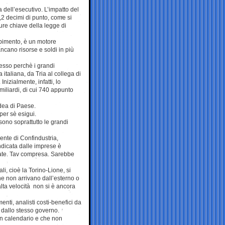
 dell’esecutivo. L’impatto del
0,2 decimi di punto, come si
ure chiave della legge di
mpimento, è un motore
cano risorse e soldi in più
esso perchè i grandi
 italiana, da Tria al collega di
izialmente, infatti, lo
 miliardi, di cui 740 appunto
idea di Paese.
 per sè esigui.
 sono soprattutto le grandi
dente di Confindustria,
indicata dalle imprese è
ziate. Tav compresa. Sarebbe
i, cioè la Torino-Lione, si
he non arrivano dall’esterno o
lta velocità non si è ancora
enti, analisti costi-benefici da
, dallo stesso governo.
n calendario e che non