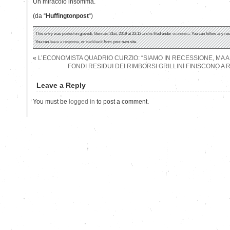
Un miracolo insomma.
(da “
Huffingtonpost
“)
This entry was posted on giovedì, Gennaio 31st, 2019 at 23:13 and is filed under
economia
. You can follow any re
You can
leave a response
, or
trackback
from your own site.
«
L’ECONOMISTA QUADRIO CURZIO: “SIAMO IN RECESSIONE, MA AN
FONDI RESIDUI DEI RIMBORSI GRILLINI FINISCONO 
Leave a Reply
You must be
logged in
to post a comment.