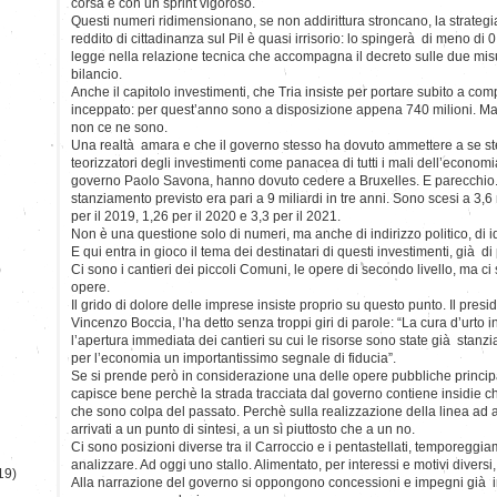
corsa e con un sprint vigoroso.
Questi numeri ridimensionano, se non addirittura stroncano, la strategia
reddito di cittadinanza sul Pil è quasi irrisorio: lo spingerà di meno di 
legge nella relazione tecnica che accompagna il decreto sulle due mis
bilancio.
Anche il capitolo investimenti, che Tria insiste per portare subito a co
inceppato: per quest’anno sono a disposizione appena 740 milioni. Man
non ce ne sono.
Una realtà amara e che il governo stesso ha dovuto ammettere a se st
teorizzatori degli investimenti come panacea di tutti i mali dell’economia
governo Paolo Savona, hanno dovuto cedere a Bruxelles. E parecchio. In
stanziamento previsto era pari a 9 miliardi in tre anni. Sono scesi a 3,6
per il 2019, 1,26 per il 2020 e 3,3 per il 2021.
Non è una questione solo di numeri, ma anche di indirizzo politico, di 
E qui entra in gioco il tema dei destinatari di questi investimenti, già di
)
Ci sono i cantieri dei piccoli Comuni, le opere di secondo livello, ma ci
opere.
Il grido di dolore delle imprese insiste proprio su questo punto. Il presi
Vincenzo Boccia, l’ha detto senza troppi giri di parole: “La cura d’urto 
l’apertura immediata dei cantieri su cui le risorse sono state già stan
per l’economia un importantissimo segnale di fiducia”.
Se si prende però in considerazione una delle opere pubbliche principal
capisce bene perchè la strada tracciata dal governo contiene insidie c
che sono colpa del passato. Perchè sulla realizzazione della linea ad a
arrivati a un punto di sintesi, a un sì piuttosto che a un no.
Ci sono posizioni diverse tra il Carroccio e i pentastellati, temporeggiam
analizzare. Ad oggi uno stallo. Alimentato, per interessi e motivi diversi
19)
Alla narrazione del governo si oppongono concessioni e impegni già i