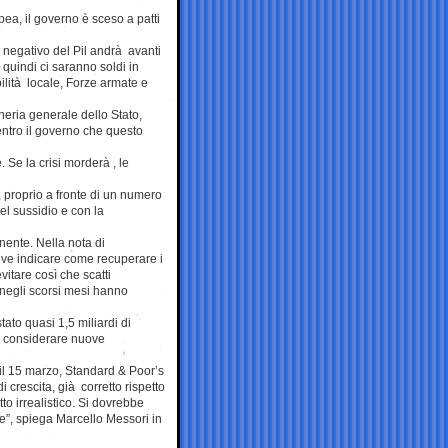
ea, il governo è sceso a patti
d negativo del Pil andrà avanti
quindi ci saranno soldi in
ilità locale, Forze armate e
oneria generale dello Stato,
dentro il governo che questo
 Se la crisi morderà , le
, proprio a fronte di un numero
el sussidio e con la
ente. Nella nota di
ve indicare come recuperare i
itare così che scatti
 negli scorsi mesi hanno
to quasi 1,5 miliardi di
nza considerare nuove
s il 15 marzo, Standard & Poor’s
i crescita, già corretto rispetto
tto irrealistico. Si dovrebbe
”, spiega Marcello Messori in