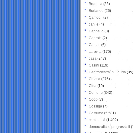
Brunetta
(83)
Burlando
(26)
Camogli
(2)
canile
(4)
Cappello
(8)
Caprotti
(2)
Caritas
(6)
carovita
(170)
casa
(247)
Casini
(119)
Centrodestra in Liguria
(35
Chiesa
(276)
Cina
(10)
Comune
(342)
Coop
(7)
Cossiga
(7)
Costume
(5.581)
criminalità
(1.402)
democratici e progressisti
(