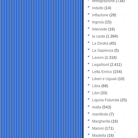
Immigrazione
(734)
indulto
(14)
inflazione
(26)
Ingroia
(15)
Interviste
(16)
la casta
(1.394)
La Destra
(45)
La Sapienza
(5)
Lavoro
(1.316)
LegaNord
(2.411)
Letta Enrico
(154)
Liberi e Uguali
(10)
Libia
(68)
Libri
(33)
Liguria Futurista
(25)
mafia
(543)
manifesto
(7)
Margherita
(16)
Maroni
(171)
Mastella
(16)