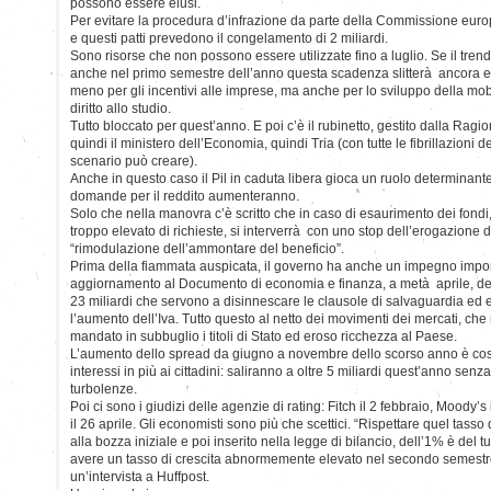
possono essere elusi.
Per evitare la procedura d’infrazione da parte della Commissione europ
e questi patti prevedono il congelamento di 2 miliardi.
Sono risorse che non possono essere utilizzate fino a luglio. Se il tren
anche nel primo semestre dell’anno questa scadenza slitterà ancora e 
meno per gli incentivi alle imprese, ma anche per lo sviluppo della mob
diritto allo studio.
Tutto bloccato per quest’anno. E poi c’è il rubinetto, gestito dalla Ragi
quindi il ministero dell’Economia, quindi Tria (con tutte le fibrillazioni 
scenario può creare).
Anche in questo caso il Pil in caduta libera gioca un ruolo determinante.
domande per il reddito aumenteranno.
Solo che nella manovra c’è scritto che in caso di esaurimento dei fondi
troppo elevato di richieste, si interverrà con uno stop dell’erogazione d
“rimodulazione dell’ammontare del beneficio”.
Prima della fiammata auspicata, il governo ha anche un impegno impon
aggiornamento al Documento di economia e finanza, a metà aprile, de
23 miliardi che servono a disinnescare le clausole di salvaguardia ed ev
l’aumento dell’Iva. Tutto questo al netto dei movimenti dei mercati, che
mandato in subbuglio i titoli di Stato ed eroso ricchezza al Paese.
L’aumento dello spread da giugno a novembre dello scorso anno è costa
interessi in più ai cittadini: saliranno a oltre 5 miliardi quest’anno se
turbolenze.
Poi ci sono i giudizi delle agenzie di rating: Fitch il 2 febbraio, Moody’
il 26 aprile. Gli economisti sono più che scettici. “Rispettare quel tasso d
alla bozza iniziale e poi inserito nella legge di bilancio, dell’1% è del tu
avere un tasso di crescita abnormemente elevato nel secondo semestre
un’intervista a Huffpost.