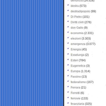
denuncia
(14.528)
destra
(573)
destradipopolo
(99)
Di Pietro
(101)
Diritti civili
(276)
don Gallo
(9)
economia
(2.331)
elezioni
(3.303)
emergenza
(3.077)
Energia
(45)
Esselunga
(2)
Esteri
(784)
Eugenetica
(3)
Europa
(1.314)
Fassino
(13)
federalismo
(167)
Ferrara
(21)
Ferretti
(6)
ferrovie
(133)
finanziaria
(325)