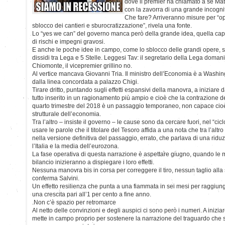
dove il premier ha chiamato a sè Mat
con la zavorra di una grande incogni
Che fare? Arriveranno misure per “ope
sblocco dei cantieri e sburocratizzazione”, rivela una fonte.
Lo “yes we can” del governo manca però della grande idea, quella capac
di rischi e impegni gravosi.
E anche le poche idee in campo, come lo sblocco delle grandi opere, so
dissidi tra Lega e 5 Stelle. Leggesi Tav: il segretario della Lega domani
Chiomonte, il vicepremier grillino no.
Al vertice mancava Giovanni Tria. Il ministro dell’Economia è a Washin
dalla linea concordata a palazzo Chigi.
Tirare dritto, puntando sugli effetti espansivi della manovra, a iniziare da
tutto inserito in un ragionamento più ampio e cioè che la contrazione de
quarto trimestre del 2018 è un passaggio temporaneo, non capace cio
strutturale dell’economia.
Tra l’altro – insiste il governo – le cause sono da cercare fuori, nel “c
usare le parole che il titolare del Tesoro affida a una nota che tra l’alt
nella versione definitiva del passaggio, errato, che parlava di una riduzi
l’Italia e la media dell’eurozona.
La fase operativa di questa narrazione è aspettare giugno, quando le m
bilancio inizieranno a dispiegare i loro effetti.
Nessuna manovra bis in corsa per correggere il tiro, nessun taglio all
conferma Salvini.
Un effetto resilienza che punta a una fiammata in sei mesi per raggiun
una crescita pari all’1 per cento a fine anno.
.Non c’è spazio per retromarce
Al netto delle convinzioni e degli auspici ci sono però i numeri. A inizia
mette in campo proprio per sostenere la narrazione del traguardo che 