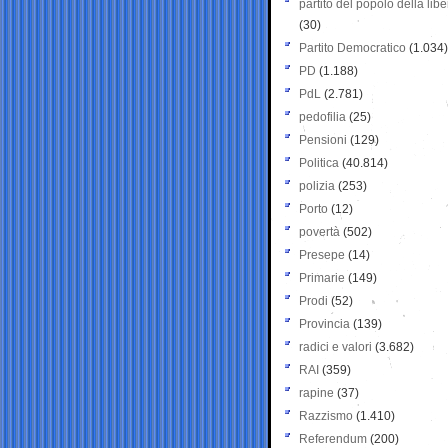
partito del popolo della libe
(30)
Partito Democratico
(1.034)
PD
(1.188)
PdL
(2.781)
pedofilia
(25)
Pensioni
(129)
Politica
(40.814)
polizia
(253)
Porto
(12)
povertà
(502)
Presepe
(14)
Primarie
(149)
Prodi
(52)
Provincia
(139)
radici e valori
(3.682)
RAI
(359)
rapine
(37)
Razzismo
(1.410)
Referendum
(200)