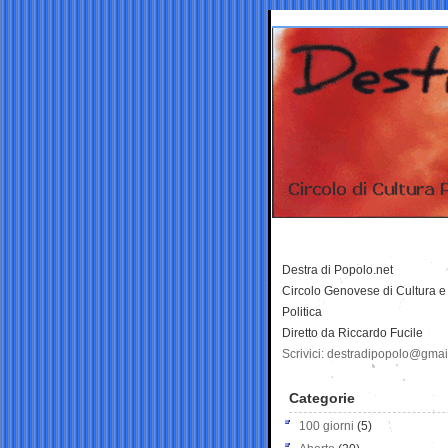
Destra di Popolo.net
Circolo Genovese di Cultura e
Politica
Diretto da Riccardo Fucile
Scrivici: destradipopolo@gma
Categorie
100 giorni
(5)