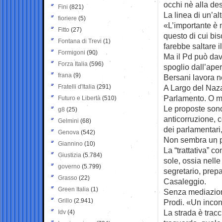
occhi nè alla des
Fini
(821)
La linea di un’al
fioriere
(5)
«L’importante è 
Fitto
(27)
questo di cui bi
Fontana di Trevi
(1)
farebbe saltare i
Formigoni
(90)
Ma il Pd può dav
Forza Italia
(596)
spoglio dall’ape
frana
(9)
Bersani lavora ne
Fratelli d'Italia
(291)
A Largo del Naza
Parlamento. O meg
Futuro e Libertà
(510)
Le proposte sono 
g8
(25)
anticorruzione, co
Gelmini
(68)
dei parlamentari,
Genova
(542)
Non sembra un pa
Giannino
(10)
La “trattativa” co
Giustizia
(5.784)
sole, ossia nelle
governo
(5.799)
segretario, prepa
Grasso
(22)
Casaleggio.
Green Italia
(1)
Senza mediazion
Grillo
(2.941)
Prodi. «Un incon
La strada è tracci
Idv
(4)