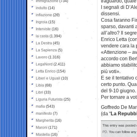
traguardo, quale
Immigrazione
(734)
I segnali di D’Al
indulto
(14)
dissensi.
inflazione
(26)
Cosa faranno Fin
Ingroia
(15)
sparso, davanti a
Interviste
(16)
all’altro? Il seg
la casta
(1.394)
Enrico Letta (co
La Destra
(45)
vendere cara la 
La Sapienza
(5)
«Attenzione – av
Lavoro
(1.316)
accordo con Berl
LegaNord
(2.411)
abbiamo stabilit
più voti».
Letta Enrico
(154)
E se il tentativo
Liberi e Uguali
(10)
certo punto. Qua
Libia
(68)
del 9-10 giugno.
Libri
(33)
Per tornare a vot
Liguria Futurista
(25)
mafia
(543)
Goffredo De Mar
(da “
La Repubbl
manifesto
(7)
Margherita
(16)
This entry was posted o
Maroni
(171)
PD
. You can follow any
Mastella
(16)