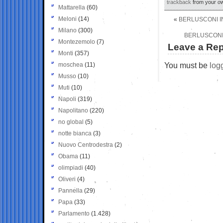
trackback
from your ow
Mattarella
(60)
Meloni
(14)
«
BERLUSCONI I
Milano
(300)
BERLUSCONI 
Montezemolo
(7)
Leave a Rep
Monti
(357)
You must be
log
moschea
(11)
Musso
(10)
Muti
(10)
Napoli
(319)
Napolitano
(220)
no global
(5)
notte bianca
(3)
Nuovo Centrodestra
(2)
Obama
(11)
olimpiadi
(40)
Oliveri
(4)
Pannella
(29)
Papa
(33)
Parlamento
(1.428)