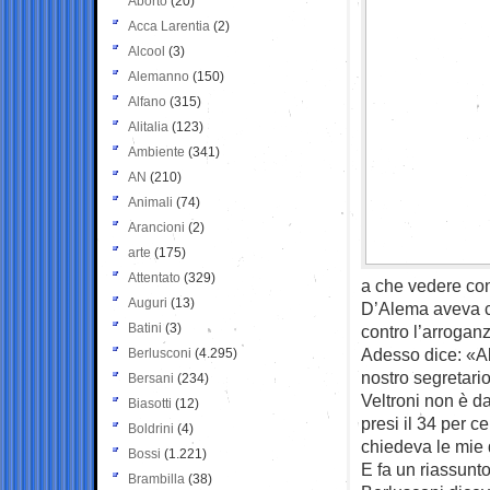
Aborto
(20)
Acca Larentia
(2)
Alcool
(3)
Alemanno
(150)
Alfano
(315)
Alitalia
(123)
Ambiente
(341)
AN
(210)
Animali
(74)
Arancioni
(2)
arte
(175)
Attentato
(329)
a che vedere con
Auguri
(13)
D’Alema aveva cri
Batini
(3)
contro l’arroganz
Adesso dice: «Ab
Berlusconi
(4.295)
nostro segretari
Bersani
(234)
Veltroni non è d
Biasotti
(12)
presi il 34 per ce
Boldrini
(4)
chiedeva le mie 
Bossi
(1.221)
E fa un riassunt
Brambilla
(38)