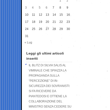
1
2
3
4
5
6
7
8
9
10
11
12
13
14
15
16
17
18
19
20
21
22
23
24
25
26
27
28
29
30
31
« Lug
Leggi gli ultimi articoli
inseriti
IL BLITZ DI SILVIA SALIS AL
VIMINALE CHE SPIAZZA LA
PROPAGANDA SULLA
“PERCEZIONE” DI IN-
SICUREZZA DEI SOVRANISTI:
SI FA RICEVERE DA
PIANTEDOSI E OTTIENE LA
COLLABORAZIONE DEL
MINISTRO SENZA CEDERE SU