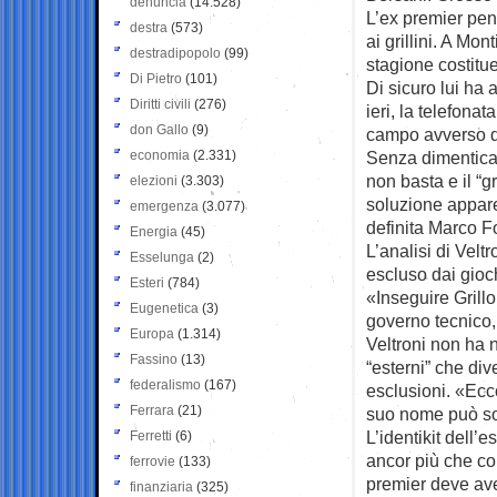
denuncia
(14.528)
L’ex premier pens
destra
(573)
ai grillini. A Mo
destradipopolo
(99)
stagione costitue
Di Pietro
(101)
Di sicuro lui ha
Diritti civili
(276)
ieri, la telefona
don Gallo
(9)
campo avverso da
economia
(2.331)
Senza dimenticar
non basta e il “g
elezioni
(3.303)
soluzione appare
emergenza
(3.077)
definita Marco Fo
Energia
(45)
L’analisi di Veltr
Esselunga
(2)
escluso dai gioc
Esteri
(784)
«Inseguire Grillo
Eugenetica
(3)
governo tecnico
Europa
(1.314)
Veltroni non ha n
Fassino
(13)
“esterni” che div
federalismo
(167)
esclusioni. «Ecco
Ferrara
(21)
suo nome può sol
L’identikit dell’e
Ferretti
(6)
ancor più che col
ferrovie
(133)
premier deve ave
finanziaria
(325)