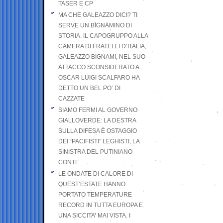
TASER E CP
MA CHE GALEAZZO DICI? TI
SERVE UN BIGNAMINO DI
STORIA. IL CAPOGRUPPO ALLA
CAMERA DI FRATELLI D’ITALIA,
GALEAZZO BIGNAMI, NEL SUO
ATTACCO SCONSIDERATO A
OSCAR LUIGI SCALFARO HA
DETTO UN BEL PO’ DI
CAZZATE
SIAMO FERMI AL GOVERNO
GIALLOVERDE: LA DESTRA
SULLA DIFESA È OSTAGGIO
DEI “PACIFISTI” LEGHISTI, LA
SINISTRA DEL PUTINIANO
CONTE
LE ONDATE DI CALORE DI
QUEST’ESTATE HANNO
PORTATO TEMPERATURE
RECORD IN TUTTA EUROPA E
UNA SICCITA’ MAI VISTA. I