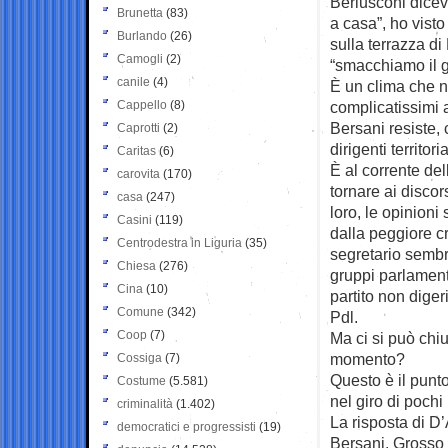
Berlusconi diceva
Brunetta
(83)
a casa”, ho visto
Burlando
(26)
sulla terrazza d
Camogli
(2)
“smacchiamo il 
canile
(4)
È un clima che n
Cappello
(8)
complicatissimi a
Bersani resiste, 
Caprotti
(2)
dirigenti territori
Caritas
(6)
È al corrente del
carovita
(170)
tornare ai discors
casa
(247)
loro, le opinioni
Casini
(119)
dalla peggiore cr
Centrodestra in Liguria
(35)
segretario sembr
Chiesa
(276)
gruppi parlament
Cina
(10)
partito non diger
Comune
(342)
Pdl.
Coop
(7)
Ma ci si può chi
momento?
Cossiga
(7)
Questo è il punto
Costume
(5.581)
nel giro di pochi
criminalità
(1.402)
La risposta di D
democratici e progressisti
(19)
Bersani. Grosso