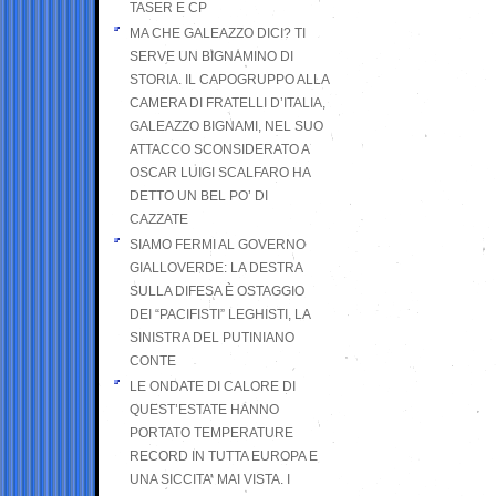
TASER E CP
MA CHE GALEAZZO DICI? TI
SERVE UN BIGNAMINO DI
STORIA. IL CAPOGRUPPO ALLA
CAMERA DI FRATELLI D’ITALIA,
GALEAZZO BIGNAMI, NEL SUO
ATTACCO SCONSIDERATO A
OSCAR LUIGI SCALFARO HA
DETTO UN BEL PO’ DI
CAZZATE
SIAMO FERMI AL GOVERNO
GIALLOVERDE: LA DESTRA
SULLA DIFESA È OSTAGGIO
DEI “PACIFISTI” LEGHISTI, LA
SINISTRA DEL PUTINIANO
CONTE
LE ONDATE DI CALORE DI
QUEST’ESTATE HANNO
PORTATO TEMPERATURE
RECORD IN TUTTA EUROPA E
UNA SICCITA’ MAI VISTA. I