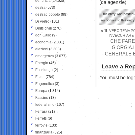
denuncia
(14.528)
(da agenzie)
destra
(573)
This entry was posted o
destradipopolo
(99)
responses to this entr
Di Pietro
(101)
Diritti civili
(276)
«
“IL VERO TEMA P
don Gallo
(9)
INVECCHIARE 
CHE FARE
economia
(2.331)
GIORGIA.
elezioni
(3.303)
GENERALE E
emergenza
(3.077)
Energia
(45)
Leave a Rep
Esselunga
(2)
Esteri
(784)
You must be
log
Eugenetica
(3)
Europa
(1.314)
Fassino
(13)
federalismo
(167)
Ferrara
(21)
Ferretti
(6)
ferrovie
(133)
finanziaria
(325)