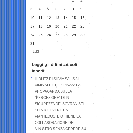
1
2
3
4
5
6
7
8
9
10
11
12
13
14
15
16
17
18
19
20
21
22
23
24
25
26
27
28
29
30
31
« Lug
Leggi gli ultimi articoli
inseriti
IL BLITZ DI SILVIA SALIS AL
VIMINALE CHE SPIAZZA LA
PROPAGANDA SULLA
“PERCEZIONE” DI IN-
SICUREZZA DEI SOVRANISTI:
SI FA RICEVERE DA
PIANTEDOSI E OTTIENE LA
COLLABORAZIONE DEL
MINISTRO SENZA CEDERE SU