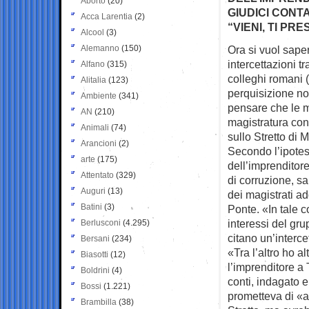
Aborto
(20)
GIUDICI CONT
Acca Larentia
(2)
“VIENI, TI P
Alcool
(3)
Alemanno
(150)
Ora si vuol saper
intercettazioni
tr
Alfano
(315)
colleghi romani (
Alitalia
(123)
perquisizione not
Ambiente
(341)
pensare che le 
AN
(210)
magistratura con
Animali
(74)
sullo Stretto di
Arancioni
(2)
Secondo l’ipotes
arte
(175)
dell’imprenditor
Attentato
(329)
di corruzione, sa
Auguri
(13)
dei magistrati add
Batini
(3)
Ponte. «In tale c
interessi del gru
Berlusconi
(4.295)
citano un’interce
Bersani
(234)
«Tra l’altro ho a
Biasotti
(12)
l’imprenditore a
Boldrini
(4)
conti, indagato e
Bossi
(1.221)
prometteva di «a
Brambilla
(38)