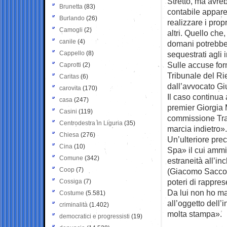
Stretto, ma avreb
Brunetta
(83)
contabile appare,
Burlando
(26)
realizzare i prop
Camogli
(2)
altri. Quello ch
canile
(4)
domani potrebbe 
Cappello
(8)
sequestrati agli 
Sulle accuse for
Caprotti
(2)
Tribunale del Rie
Caritas
(6)
dall’avvocato Giu
carovita
(170)
Il caso continua 
casa
(247)
premier Giorgia 
Casini
(119)
commissione Tras
Centrodestra in Liguria
(35)
marcia indietro».
Chiesa
(276)
Un’ulteriore prec
Cina
(10)
Spa» il cui ammin
Comune
(342)
estraneità all’i
Coop
(7)
(Giacomo Saccoma
poteri di rappres
Cossiga
(7)
Da lui non ho ma
Costume
(5.581)
all’oggetto dell’i
criminalità
(1.402)
molta stampa».
democratici e progressisti
(19)