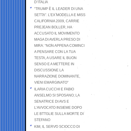
D’ITALIA
“TRUMP È IL LEADER DI UNA
SETTA”. L’EX MODELLA E MISS
CALIFORNIA 2009, CARRIE
PREJEAN BOLLER, HA
ACCUSATO IL MOVIMENTO
MAGA DI AVERLA PRESO DI
MIRA: “NON APPENA COMINCI
A PENSARE CON LA TUA
TESTA, A USARE IL BUON
SENSO E A METTERE IN
DISCUSSIONE LA
NARRAZIONE DOMINANTE,
VIENI EMARGINATO”
ILARIA CUCCHI E FABIO
ANSELMO SI SPOSANO; LA
SENATRICE DI AVS E
L’AVVOCATO INSIEME DOPO
LE BTTGLIE SULLA MORTE DI
STEFANO
KIM, IL SERVO SCIOCCO DI