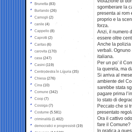
violazione di dom
Brunetta
(83)
sgomberare la cas
Burlando
(26)
presenta ai rom e
Camogli
(2)
proprio e la scen
canile
(4)
forza.
Cappello
(8)
Anzi, il numero 
essere oltre cent
Caprotti
(2)
Anche la polizia 
Caritas
(6)
verbali. Ognuno 
carovita
(170)
italiana.
casa
(247)
Per un po’ il Co
Casini
(119)
la querela, ma da
Centrodestra in Liguria
(35)
Si arriva al mese
Chiesa
(276)
ambiente del Com
Cina
(10)
sarebbe stata sg
Comune
(342)
pagare prima l’in
Coop
(7)
lo stato di degr
Peccato che si t
Cossiga
(7)
presentato regol
Costume
(5.581)
Ora il cattivo od
criminalità
(1.402)
fare il Comune? F
democratici e progressisti
(19)
In pratica a ques