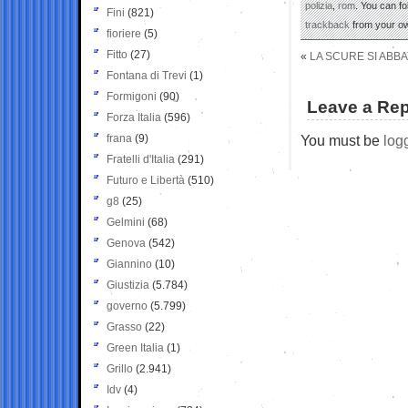
polizia
,
rom
. You can f
Fini
(821)
trackback
from your ow
fioriere
(5)
Fitto
(27)
«
LA SCURE SI ABB
Fontana di Trevi
(1)
Formigoni
(90)
Leave a Rep
Forza Italia
(596)
frana
(9)
You must be
log
Fratelli d'Italia
(291)
Futuro e Libertà
(510)
g8
(25)
Gelmini
(68)
Genova
(542)
Giannino
(10)
Giustizia
(5.784)
governo
(5.799)
Grasso
(22)
Green Italia
(1)
Grillo
(2.941)
Idv
(4)