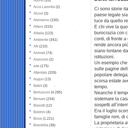
Aborto
(20)
Acca Larentia
(2)
Ci sono storie i
Alcool
(3)
paese legale sia
Alemanno
(150)
luce da quello re
E chi vive la quo
Alfano
(315)
burocrazia con cu
Alitalia
(123)
conti, di fronte 
Ambiente
(341)
rende ancora più
AN
(210)
siano lontane dai
Animali
(74)
istituzioni.
Arancioni
(2)
Un esempio che r
arte
(175)
sulle pagine dell
Attentato
(329)
popolare delegaz
Auguri
(13)
scorsa estate av
Batini
(3)
tempo.
Neanche il tempo
Berlusconi
(4.295)
sistemare la cas
Bersani
(234)
sospetti all’inte
Biasotti
(12)
Era il luglio sc
Boldrini
(4)
famiglie rom, di
Bossi
(1.221)
La proprietaria 
Brambilla
(38)