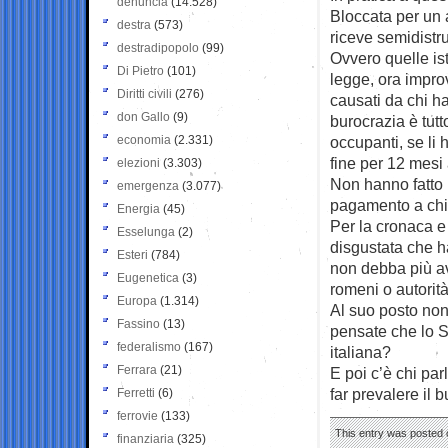
denuncia
(14.528)
Bloccata per un a
destra
(573)
riceve semidistru
destradipopolo
(99)
Ovvero quelle ist
Di Pietro
(101)
legge, ora impro
Diritti civili
(276)
causati da chi h
don Gallo
(9)
burocrazia è tut
economia
(2.331)
occupanti, se li
fine per 12 mesi
elezioni
(3.303)
Non hanno fatto 
emergenza
(3.077)
pagamento a chi è
Energia
(45)
Per la cronaca e 
Esselunga
(2)
disgustata che h
Esteri
(784)
non debba più av
Eugenetica
(3)
romeni o autorità
Europa
(1.314)
Al suo posto non 
Fassino
(13)
pensate che lo S
federalismo
(167)
italiana?
Ferrara
(21)
E poi c’è chi par
far prevalere il 
Ferretti
(6)
ferrovie
(133)
This entry was posted 
finanziaria
(325)