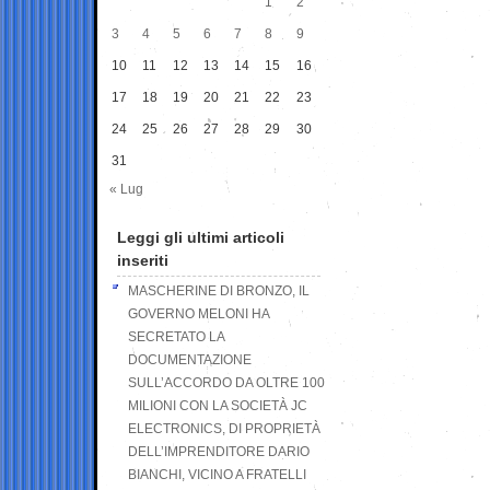
1
2
3
4
5
6
7
8
9
10
11
12
13
14
15
16
17
18
19
20
21
22
23
24
25
26
27
28
29
30
31
« Lug
Leggi gli ultimi articoli
inseriti
MASCHERINE DI BRONZO, IL
GOVERNO MELONI HA
SECRETATO LA
DOCUMENTAZIONE
SULL’ACCORDO DA OLTRE 100
MILIONI CON LA SOCIETÀ JC
ELECTRONICS, DI PROPRIETÀ
DELL’IMPRENDITORE DARIO
BIANCHI, VICINO A FRATELLI