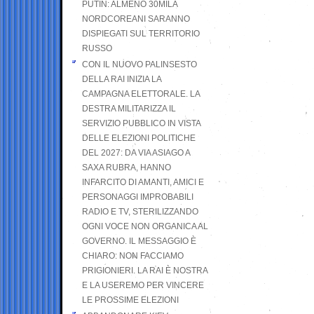
PUTIN: ALMENO 30MILA
NORDCOREANI SARANNO
DISPIEGATI SUL TERRITORIO
RUSSO
CON IL NUOVO PALINSESTO
DELLA RAI INIZIA LA
CAMPAGNA ELETTORALE. LA
DESTRA MILITARIZZA IL
SERVIZIO PUBBLICO IN VISTA
DELLE ELEZIONI POLITICHE
DEL 2027: DA VIA ASIAGO A
SAXA RUBRA, HANNO
INFARCITO DI AMANTI, AMICI E
PERSONAGGI IMPROBABILI
RADIO E TV, STERILIZZANDO
OGNI VOCE NON ORGANICA AL
GOVERNO. IL MESSAGGIO È
CHIARO: NON FACCIAMO
PRIGIONIERI. LA RAI È NOSTRA
E LA USEREMO PER VINCERE
LE PROSSIME ELEZIONI