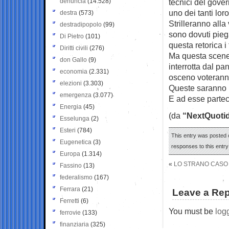
denuncia
(14.528)
tecnici del gove
uno dei tanti lor
destra
(573)
Strilleranno alla 
destradipopolo
(99)
sono dovuti pieg
Di Pietro
(101)
questa retorica i
Diritti civili
(276)
Ma questa sceneg
don Gallo
(9)
interrotta dal pan
economia
(2.331)
osceno voteranno 
elezioni
(3.303)
Queste saranno l
emergenza
(3.077)
E ad esse partec
Energia
(45)
(da
“NextQuoti
Esselunga
(2)
Esteri
(784)
This entry was posted o
Eugenetica
(3)
responses to this entr
Europa
(1.314)
«
LO STRANO CASO D
Fassino
(13)
federalismo
(167)
Ferrara
(21)
Leave a Rep
Ferretti
(6)
You must be
log
ferrovie
(133)
finanziaria
(325)