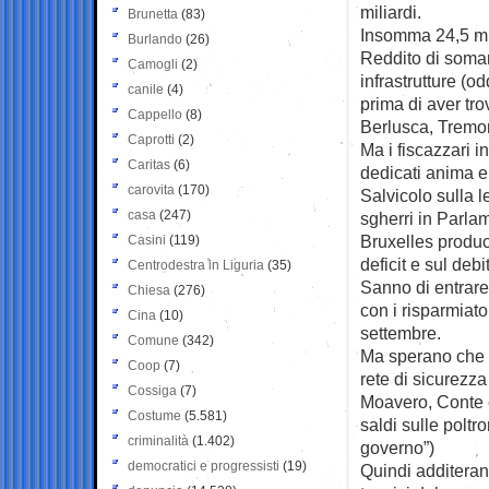
miliardi.
Brunetta
(83)
Insomma 24,5 mil
Burlando
(26)
Reddito di somar
Camogli
(2)
infrastrutture (
canile
(4)
prima di aver trov
Cappello
(8)
Berlusca, Tremon
Caprotti
(2)
Ma i fiscazzari 
Caritas
(6)
dedicati anima e
carovita
(170)
Salvicolo sulla 
casa
(247)
sgherri in Parlam
Bruxelles produce
Casini
(119)
deficit e sul debi
Centrodestra in Liguria
(35)
Sanno di entrare 
Chiesa
(276)
con i risparmiato
Cina
(10)
settembre.
Comune
(342)
Ma sperano che l
Coop
(7)
rete di sicurezz
Cossiga
(7)
Moavero, Conte e
Costume
(5.581)
saldi sulle poltr
criminalità
(1.402)
governo”)
democratici e progressisti
(19)
Quindi additerann