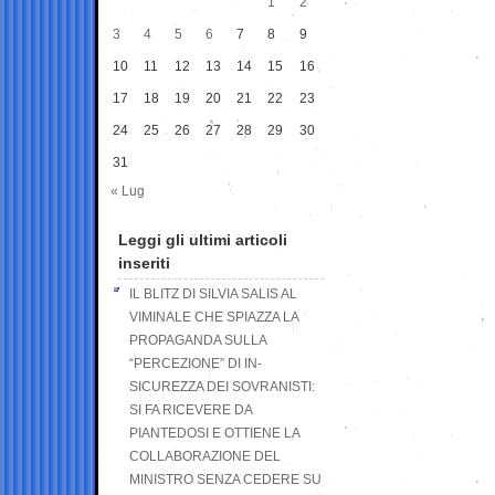
1
2
3
4
5
6
7
8
9
10
11
12
13
14
15
16
17
18
19
20
21
22
23
24
25
26
27
28
29
30
31
« Lug
Leggi gli ultimi articoli
inseriti
IL BLITZ DI SILVIA SALIS AL
VIMINALE CHE SPIAZZA LA
PROPAGANDA SULLA
“PERCEZIONE” DI IN-
SICUREZZA DEI SOVRANISTI:
SI FA RICEVERE DA
PIANTEDOSI E OTTIENE LA
COLLABORAZIONE DEL
MINISTRO SENZA CEDERE SU