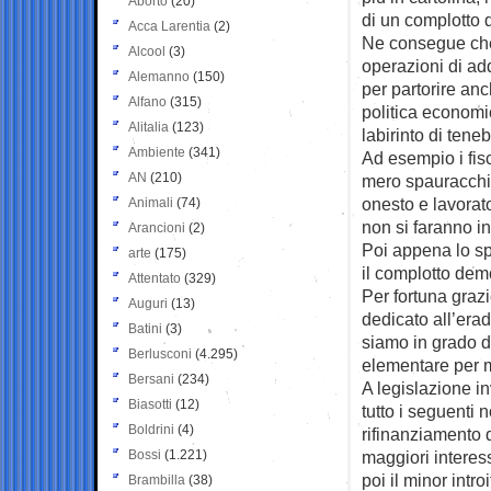
Aborto
(20)
di un complotto 
Acca Larentia
(2)
Ne consegue che 
Alcool
(3)
operazioni di ad
Alemanno
(150)
per partorire anc
Alfano
(315)
politica economic
Alitalia
(123)
labirinto di tene
Ambiente
(341)
Ad esempio i fis
AN
(210)
mero spauracchio
onesto e lavorat
Animali
(74)
non si faranno in
Arancioni
(2)
Poi appena lo s
arte
(175)
il complotto dem
Attentato
(329)
Per fortuna gra
Auguri
(13)
dedicato all’era
Batini
(3)
siamo in grado di
Berlusconi
(4.295)
elementare per m
Bersani
(234)
A legislazione in
Biasotti
(12)
tutto i seguenti n
Boldrini
(4)
rifinanziamento de
Bossi
(1.221)
maggiori interess
poi il minor intr
Brambilla
(38)