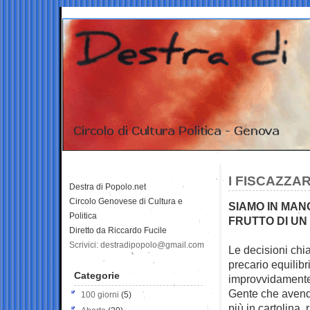
I FISCAZZAR
Destra di Popolo.net
Circolo Genovese di Cultura e
SIAMO IN MAN
Politica
FRUTTO DI U
Diretto da Riccardo Fucile
Scrivici: destradipopolo@gmail.com
Le decisioni chia
precario equilibr
Categorie
improvvidamente 
Gente che avendo 
100 giorni
(5)
più in cartolina, 