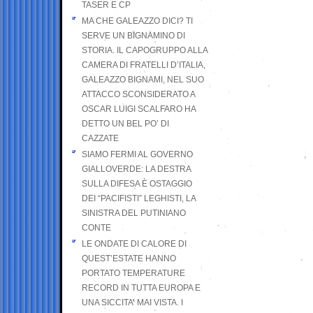
TASER E CP
MA CHE GALEAZZO DICI? TI
SERVE UN BIGNAMINO DI
STORIA. IL CAPOGRUPPO ALLA
CAMERA DI FRATELLI D’ITALIA,
GALEAZZO BIGNAMI, NEL SUO
ATTACCO SCONSIDERATO A
OSCAR LUIGI SCALFARO HA
DETTO UN BEL PO’ DI
CAZZATE
SIAMO FERMI AL GOVERNO
GIALLOVERDE: LA DESTRA
SULLA DIFESA È OSTAGGIO
DEI “PACIFISTI” LEGHISTI, LA
SINISTRA DEL PUTINIANO
CONTE
LE ONDATE DI CALORE DI
QUEST’ESTATE HANNO
PORTATO TEMPERATURE
RECORD IN TUTTA EUROPA E
UNA SICCITA’ MAI VISTA. I