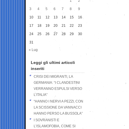
1
2
3
4
5
6
7
8
9
10
11
12
13
14
15
16
17
18
19
20
21
22
23
24
25
26
27
28
29
30
31
« Lug
Leggi gli ultimi articoli
inseriti
CRISI DEI MIGRANTI, LA
GERMANIA: “I CLANDESTINI
VERRANNO ESPULSI VERSO
L’ITALIA”
“HANNO I NERVI A PEZZI, CON
LA SCISSIONE DA VANNACCI
HANNO PERSO LA BUSSOLA”
I SOVRANISTI E
L’ISLAMOFOBIA, COME SI