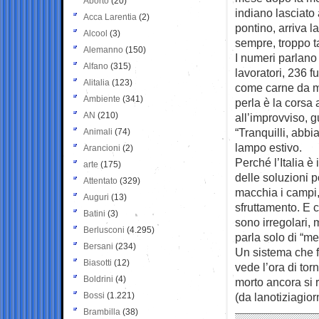
Aborto
(20)
indiano lasciato
Acca Larentia
(2)
pontino, arriva 
Alcool
(3)
sempre, troppo t
Alemanno
(150)
I numeri parlano 
Alfano
(315)
lavoratori, 236 f
Alitalia
(123)
come carne da ma
Ambiente
(341)
perla è la corsa 
AN
(210)
all’improvviso, 
“Tranquilli, abbi
Animali
(74)
lampo estivo.
Arancioni
(2)
Perché l’Italia è
arte
(175)
delle soluzioni 
Attentato
(329)
macchia i campi, 
Auguri
(13)
sfruttamento. E 
Batini
(3)
sono irregolari,
Berlusconi
(4.295)
parla solo di “me
Bersani
(234)
Un sistema che fa
Biasotti
(12)
vede l’ora di tor
Boldrini
(4)
morto ancora si r
Bossi
(1.221)
(da lanotiziagiorn
Brambilla
(38)