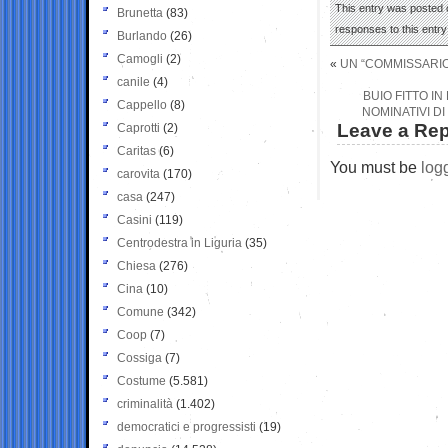
This entry was posted o
Brunetta
(83)
responses to this entr
Burlando
(26)
Camogli
(2)
«
UN “COMMISSARIO”
canile
(4)
BUIO FITTO I
Cappello
(8)
NOMINATIVI D
Leave a Rep
Caprotti
(2)
Caritas
(6)
You must be
log
carovita
(170)
casa
(247)
Casini
(119)
Centrodestra in Liguria
(35)
Chiesa
(276)
Cina
(10)
Comune
(342)
Coop
(7)
Cossiga
(7)
Costume
(5.581)
criminalità
(1.402)
democratici e progressisti
(19)