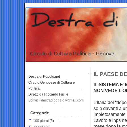
IL PAESE D
Destra di Popolo.net
Circolo Genovese di Cultura e
IL SISTEMA E’
Politica
NON VEDE L’O
Diretto da Riccardo Fucile
Scrivici: destradipopolo@gmail.com
L’Italia del “dopo
solo davanti
a un
Categorie
impietosamente da
Lavoro e Inps n
100 giorni
(5)
mese dopo la mo