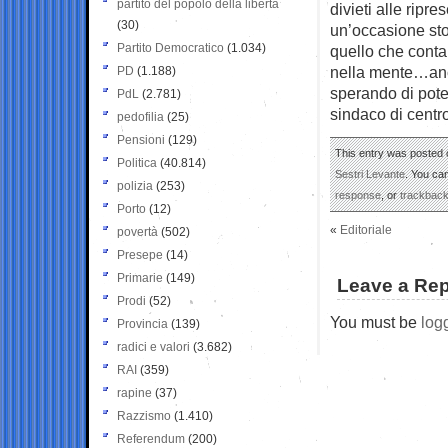
partito del popolo della libertà
divieti alle ripr
(30)
un’occasione stor
Partito Democratico
(1.034)
quello che conta 
nella mente…anc
PD
(1.188)
sperando di poter
PdL
(2.781)
sindaco di centr
pedofilia
(25)
Pensioni
(129)
This entry was posted o
Politica
(40.814)
Sestri Levante
. You ca
polizia
(253)
response
, or
trackbac
Porto
(12)
«
Editoriale
povertà
(502)
Presepe
(14)
Primarie
(149)
Leave a Rep
Prodi
(52)
You must be
log
Provincia
(139)
radici e valori
(3.682)
RAI
(359)
rapine
(37)
Razzismo
(1.410)
Referendum
(200)