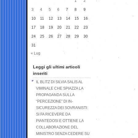
1
2
3
4
5
6
7
8
9
10
11
12
13
14
15
16
17
18
19
20
21
22
23
24
25
26
27
28
29
30
31
« Lug
Leggi gli ultimi articoli
inseriti
IL BLITZ DI SILVIA SALIS AL
VIMINALE CHE SPIAZZA LA
PROPAGANDA SULLA
“PERCEZIONE” DI IN-
SICUREZZA DEI SOVRANISTI:
SI FA RICEVERE DA
PIANTEDOSI E OTTIENE LA
COLLABORAZIONE DEL
MINISTRO SENZA CEDERE SU