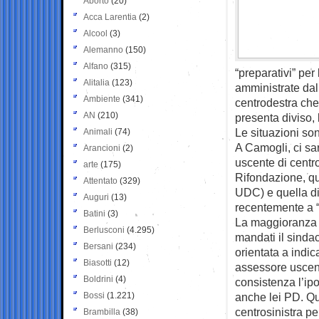
Aborto
(20)
Acca Larentia
(2)
Alcool
(3)
Alemanno
(150)
Alfano
(315)
“preparativi” per
Alitalia
(123)
amministrate dal 
Ambiente
(341)
centrodestra che 
AN
(210)
presenta diviso, 
Le situazioni son
Animali
(74)
A Camogli, ci sa
Arancioni
(2)
uscente di centro
arte
(175)
Rifondazione, qu
Attentato
(329)
UDC) e quella di
Auguri
(13)
recentemente a “
Batini
(3)
La maggioranza d
Berlusconi
(4.295)
mandati il sind
Bersani
(234)
orientata a indic
Biasotti
(12)
assessore uscen
Boldrini
(4)
consistenza l’ipo
Bossi
(1.221)
anche lei PD. Que
centrosinistra pe
Brambilla
(38)