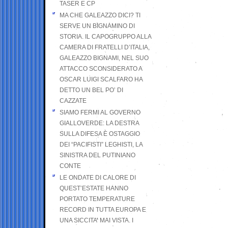
TASER E CP
MA CHE GALEAZZO DICI? TI
SERVE UN BIGNAMINO DI
STORIA. IL CAPOGRUPPO ALLA
CAMERA DI FRATELLI D’ITALIA,
GALEAZZO BIGNAMI, NEL SUO
ATTACCO SCONSIDERATO A
OSCAR LUIGI SCALFARO HA
DETTO UN BEL PO’ DI
CAZZATE
SIAMO FERMI AL GOVERNO
GIALLOVERDE: LA DESTRA
SULLA DIFESA È OSTAGGIO
DEI “PACIFISTI” LEGHISTI, LA
SINISTRA DEL PUTINIANO
CONTE
LE ONDATE DI CALORE DI
QUEST’ESTATE HANNO
PORTATO TEMPERATURE
RECORD IN TUTTA EUROPA E
UNA SICCITA’ MAI VISTA. I