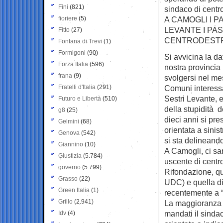
Fini
(821)
sindaco di centr
fioriere
(5)
A CAMOGLI I P
LEVANTE I PAS
Fitto
(27)
CENTRODESTRA
Fontana di Trevi
(1)
Formigoni
(90)
Si avvicina la d
Forza Italia
(596)
nostra provincia
frana
(9)
svolgersi nel mes
Fratelli d'Italia
(291)
Comuni interessat
Sestri Levante, 
Futuro e Libertà
(510)
della stupidità d
g8
(25)
dieci anni si pr
Gelmini
(68)
orientata a sinis
Genova
(542)
si sta delineand
Giannino
(10)
A Camogli, ci sa
Giustizia
(5.784)
uscente di centro
governo
(5.799)
Rifondazione, qu
Grasso
(22)
UDC) e quella di
Green Italia
(1)
recentemente a “
Grillo
(2.941)
La maggioranza d
mandati il sind
Idv
(4)