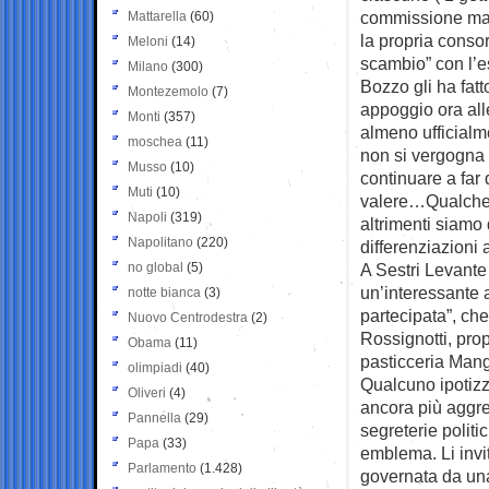
commissione man
Mattarella
(60)
la propria consor
Meloni
(14)
scambio” con l’e
Milano
(300)
Bozzo gli ha fatt
Montezemolo
(7)
appoggio ora all
Monti
(357)
almeno ufficialm
moschea
(11)
non si vergogna
Musso
(10)
continuare a far 
Muti
(10)
valere…Qualche ri
Napoli
(319)
altrimenti siamo
Napolitano
(220)
differenziazioni 
no global
(5)
A Sestri Levante 
un’interessante a
notte bianca
(3)
partecipata”, che
Nuovo Centrodestra
(2)
Rossignotti, prop
Obama
(11)
pasticceria Mang
olimpiadi
(40)
Qualcuno ipotizza
Oliveri
(4)
ancora più aggre
Pannella
(29)
segreterie politi
Papa
(33)
emblema. Li invit
Parlamento
(1.428)
governata da una 