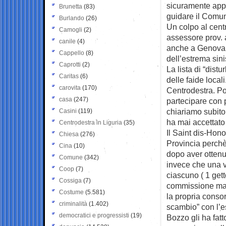
sicuramente appr
Brunetta
(83)
guidare il Comun
Burlando
(26)
Un colpo al centr
Camogli
(2)
assessore prov. 
canile
(4)
anche a Genova, 
Cappello
(8)
dell’estrema sini
Caprotti
(2)
La lista di “dist
Caritas
(6)
delle faide local
carovita
(170)
Centrodestra. Poi
casa
(247)
partecipare con p
chiariamo subito
Casini
(119)
ha mai accettato
Centrodestra in Liguria
(35)
Il Saint dis-Hon
Chiesa
(276)
Provincia perchè 
Cina
(10)
dopo aver otten
Comune
(342)
invece che una v
Coop
(7)
ciascuno ( 1 get
Cossiga
(7)
commissione man
Costume
(5.581)
la propria consor
criminalità
(1.402)
scambio” con l’e
democratici e progressisti
(19)
Bozzo gli ha fatt