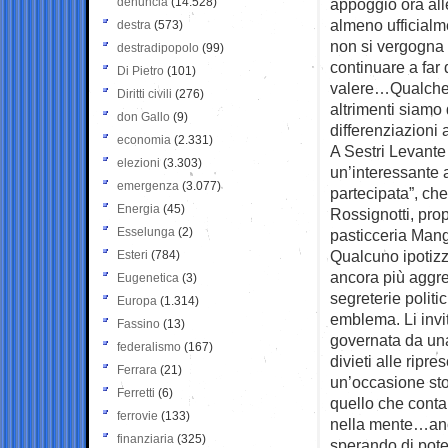
denuncia
(14.528)
appoggio ora all
almeno ufficialm
destra
(573)
non si vergogna
destradipopolo
(99)
continuare a far 
Di Pietro
(101)
valere…Qualche ri
Diritti civili
(276)
altrimenti siamo
don Gallo
(9)
differenziazioni 
economia
(2.331)
A Sestri Levante 
elezioni
(3.303)
un’interessante a
emergenza
(3.077)
partecipata”, che
Energia
(45)
Rossignotti, prop
Esselunga
(2)
pasticceria Mang
Qualcuno ipotizza
Esteri
(784)
ancora più aggre
Eugenetica
(3)
segreterie politi
Europa
(1.314)
emblema. Li invit
Fassino
(13)
governata da una 
federalismo
(167)
divieti alle ripr
Ferrara
(21)
un’occasione stor
Ferretti
(6)
quello che conta 
ferrovie
(133)
nella mente…anc
finanziaria
(325)
sperando di poter