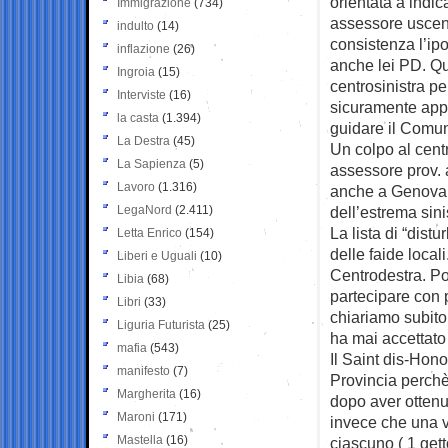
orientata a indic
Immigrazione
(734)
assessore uscen
indulto
(14)
consistenza l’ipo
inflazione
(26)
anche lei PD. Que
Ingroia
(15)
centrosinistra pe
Interviste
(16)
sicuramente appr
la casta
(1.394)
guidare il Comun
La Destra
(45)
Un colpo al centr
La Sapienza
(5)
assessore prov. 
Lavoro
(1.316)
anche a Genova, 
LegaNord
(2.411)
dell’estrema sini
La lista di “dist
Letta Enrico
(154)
delle faide local
Liberi e Uguali
(10)
Centrodestra. Poi
Libia
(68)
partecipare con p
Libri
(33)
chiariamo subito
Liguria Futurista
(25)
ha mai accettato
mafia
(543)
Il Saint dis-Hon
manifesto
(7)
Provincia perchè 
Margherita
(16)
dopo aver otten
Maroni
(171)
invece che una v
Mastella
(16)
ciascuno ( 1 get