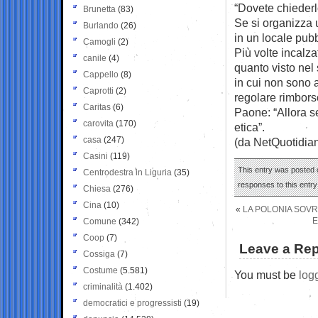
“Dovete chiederlo
Brunetta
(83)
Se si organizza u
Burlando
(26)
in un locale pubbl
Camogli
(2)
Più volte incalza
canile
(4)
quanto visto nel
Cappello
(8)
in cui non sono 
Caprotti
(2)
regolare rimbors
Caritas
(6)
Paone: “Allora se
carovita
(170)
etica”.
casa
(247)
(da NetQuotidia
Casini
(119)
This entry was posted o
Centrodestra in Liguria
(35)
responses to this entr
Chiesa
(276)
Cina
(10)
«
LA POLONIA SOVR
E
Comune
(342)
Coop
(7)
Leave a Rep
Cossiga
(7)
Costume
(5.581)
You must be
log
criminalità
(1.402)
democratici e progressisti
(19)