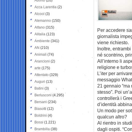
Aborto
(20)
Acca Larentia
(2)
Alcool
(3)
Alemanno
(150)
Alfano
(315)
Per accedere sar
Alitalia
(123)
giornalista imp
Ambiente
(341)
viene richiesto.
AN
(210)
Inoltre, entramb
né scontrino, pr
Animali
(74)
All’interno li as
Arancioni
(2)
religione e turb
arte
(175)
L’iter per arrivar
Attentato
(329)
messaggio Whatsa
Auguri
(13)
21 gennaio “ma n
Batini
(3)
stesso”. Poi un’a
Berlusconi
(4.295)
controllerà i Gr
Bersani
(234)
d’identità abbin
Biasotti
(12)
Un modo per sott
Boldrini
(4)
qualcun altro?
Bossi
(1.221)
Al rientro in stu
dagli ospiti. “Co
Brambilla
(38)