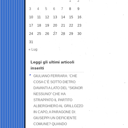
1
2
3
4
5
6
7
8
9
10
11
12
13
14
15
16
17
18
19
20
21
22
23
24
25
26
27
28
29
30
31
« Lug
Leggi gli ultimi articoli
inseriti
GIULIANO FERRARA: ’CHE
COSA C’È SOTTO DIETRO
DAVANTI A LATO DEL “SIGNOR
NESSUNO” CHE HA
STRAPPATO IL PARTITO
ALBERGHIERO AL GRILLOZZO
IN CAPO, A PARAGONE DI
GIUSEPPI UN DEFICIENTE
COMUNE? QUANDO