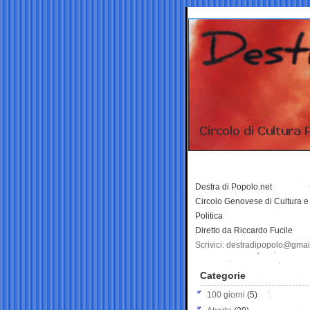
Destra di Popolo.net
Circolo Genovese di Cultura e
Politica
Diretto da Riccardo Fucile
Scrivici: destradipopolo@gma
Categorie
100 giorni
(5)