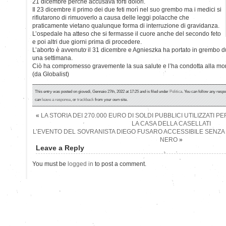
21 dicembre perché accusava forti dolori.
Il 23 dicembre il primo dei due feti morì nel suo grembo ma i medici si
rifiutarono di rimuoverlo a causa delle leggi polacche che
praticamente vietano qualunque forma di interruzione di gravidanza.
L’ospedale ha atteso che si fermasse il cuore anche del secondo feto
e poi altri due giorni prima di procedere.
L’aborto è avvenuto il 31 dicembre e Agnieszka ha portato in grembo du
una settimana.
Ciò ha compromesso gravemente la sua salute e l’ha condotta alla mor
(da Globalist)
This entry was posted on giovedì, Gennaio 27th, 2022 at 17:25 and is filed under
Politica
. You can follow any respo
can
leave a response
, or
trackback
from your own site.
«
LA STORIA DEI 270.000 EURO DI SOLDI PUBBLICI UTILIZZATI P
LA CASA DELLA CASELLATI
L’EVENTO DEL SOVRANISTA DIEGO FUSARO ACCESSIBILE SENZA
NERO
»
Leave a Reply
You must be
logged in
to post a comment.