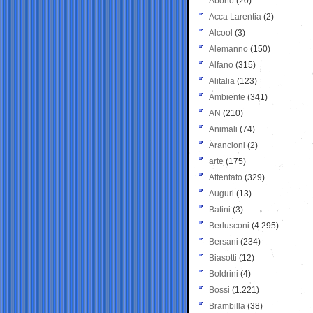
Aborto
(20)
Acca Larentia
(2)
Alcool
(3)
Alemanno
(150)
Alfano
(315)
Alitalia
(123)
Ambiente
(341)
AN
(210)
Animali
(74)
Arancioni
(2)
arte
(175)
Attentato
(329)
Auguri
(13)
Batini
(3)
Berlusconi
(4.295)
Bersani
(234)
Biasotti
(12)
Boldrini
(4)
Bossi
(1.221)
Brambilla
(38)