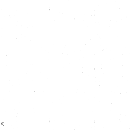
)
19)