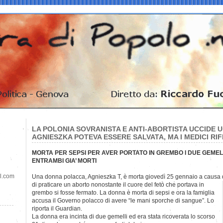
LA POLONIA SOVRANISTA E ANTI-ABORTISTA UCCIDE 
AGNIESZKA POTEVA ESSERE SALVATA, MA I MEDICI RI
MORTA PER SEPSI PER AVER PORTATO IN GREMBO I DUE GEMEL
ENTRAMBI GIA’ MORTI
il.com
Una donna polacca, Agnieszka T, è morta giovedì 25 gennaio a causa d
di praticare un aborto nonostante il cuore del feto che portava in
grembo si fosse fermato. La donna è morta di sepsi e ora la famiglia
accusa il Governo polacco di avere “le mani sporche di sangue”. Lo
riporta il Guardian.
La donna era incinta di due gemelli ed era stata ricoverata lo scorso