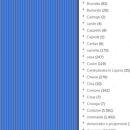
Brunetta
(83)
Burlando
(26)
Camogli
(2)
canile
(4)
Cappello
(8)
Caprotti
(2)
Caritas
(6)
carovita
(170)
casa
(247)
Casini
(119)
Centrodestra in Liguria
(35
Chiesa
(276)
Cina
(10)
Comune
(342)
Coop
(7)
Cossiga
(7)
Costume
(5.581)
criminalità
(1.402)
democratici e progressisti
(