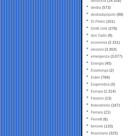
denuncia
(14.528)
destra
(573)
destradipopolo
(99)
Di Pietro
(101)
Diritti civili
(276)
don Gallo
(9)
economia
(2.331)
elezioni
(3.303)
emergenza
(3.077)
Energia
(45)
Esselunga
(2)
Esteri
(784)
Eugenetica
(3)
Europa
(1.314)
Fassino
(13)
federalismo
(167)
Ferrara
(21)
Ferretti
(6)
ferrovie
(133)
finanziaria
(325)