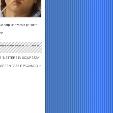
e corpi senza vita per oltre
te.
nses to this entry through the
RSS 2.0
feed. You
ER “METTERE IN SICUREZZA“
 GREEN PASS E PAGANDO IN