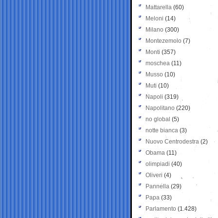
Mattarella
(60)
Meloni
(14)
Milano
(300)
Montezemolo
(7)
Monti
(357)
moschea
(11)
Musso
(10)
Muti
(10)
Napoli
(319)
Napolitano
(220)
no global
(5)
notte bianca
(3)
Nuovo Centrodestra
(2)
Obama
(11)
olimpiadi
(40)
Oliveri
(4)
Pannella
(29)
Papa
(33)
Parlamento
(1.428)