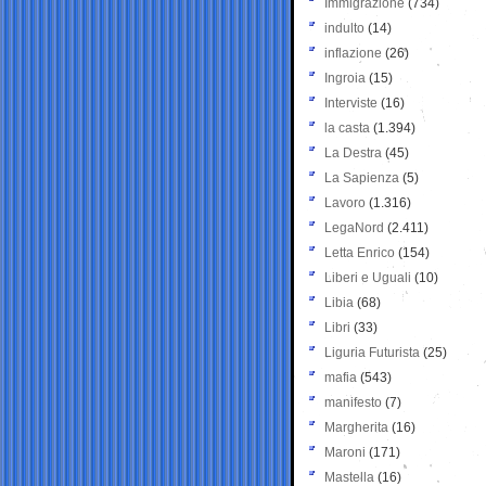
Immigrazione
(734)
indulto
(14)
inflazione
(26)
Ingroia
(15)
Interviste
(16)
la casta
(1.394)
La Destra
(45)
La Sapienza
(5)
Lavoro
(1.316)
LegaNord
(2.411)
Letta Enrico
(154)
Liberi e Uguali
(10)
Libia
(68)
Libri
(33)
Liguria Futurista
(25)
mafia
(543)
manifesto
(7)
Margherita
(16)
Maroni
(171)
Mastella
(16)