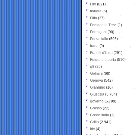
Fini
(821)
fioriere
(5)
Fitto
(27)
Fontana di Trevi
(1)
Formigoni
(90)
Forza Italia
(596)
frana
(9)
Fratelli d'Italia
(291)
Futuro e Libertà
(510)
g8
(25)
Gelmini
(68)
Genova
(542)
Giannino
(10)
Giustizia
(5.784)
governo
(5.799)
Grasso
(22)
Green Italia
(1)
Grillo
(2.941)
Idv
(4)