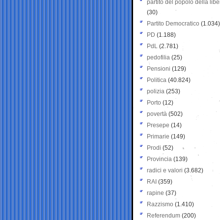
partito del popolo della libe
(30)
Partito Democratico
(1.034)
PD
(1.188)
PdL
(2.781)
pedofilia
(25)
Pensioni
(129)
Politica
(40.824)
polizia
(253)
Porto
(12)
povertà
(502)
Presepe
(14)
Primarie
(149)
Prodi
(52)
Provincia
(139)
radici e valori
(3.682)
RAI
(359)
rapine
(37)
Razzismo
(1.410)
Referendum
(200)