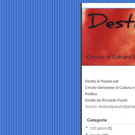
Destra di Popolo.net
Circolo Genovese di Cultura e
Politica
Diretto da Riccardo Fucile
Scrivici: destradipopolo@gma
Categorie
100 giorni
(5)