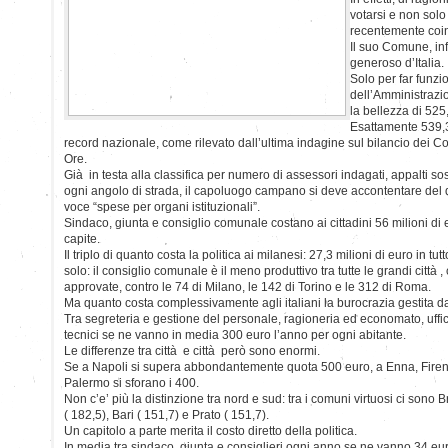
votarsi e non solo
recentemente coin
Il suo Comune, infa
generoso d’Italia.
Solo per far funzio
dell’Amministrazi
la bellezza di 525,
Esattamente 539,3
record nazionale, come rilevato dall’ultima indagine sul bilancio dei 
Ore.
Già in testa alla classifica per numero di assessori indagati, appalti sos
ogni angolo di strada, il capoluogo campano si deve accontentare del d
voce “spese per organi istituzionali”.
Sindaco, giunta e consiglio comunale costano ai cittadini 56 milioni di 
capite.
Il triplo di quanto costa la politica ai milanesi: 27,3 milioni di euro in tu
solo: il consiglio comunale è il meno produttivo tra tutte le grandi città 
approvate, contro le 74 di Milano, le 142 di Torino e le 312 di Roma.
Ma quanto costa complessivamente agli italiani la burocrazia gestita 
Tra segreteria e gestione del personale, ragioneria ed economato, ufficio
tecnici se ne vanno in media 300 euro l’anno per ogni abitante.
Le differenze tra città e città però sono enormi.
Se a Napoli si supera abbondantemente quota 500 euro, a Enna, Firen
Palermo si sforano i 400.
Non c’e’ più la distinzione tra nord e sud: tra i comuni virtuosi ci sono 
( 182,5), Bari ( 151,7) e Prato ( 151,7).
Un capitolo a parte merita il costo diretto della politica.
In media tra sindaco, giunta e consiglieri ogni anno se ne vanno 34 eur