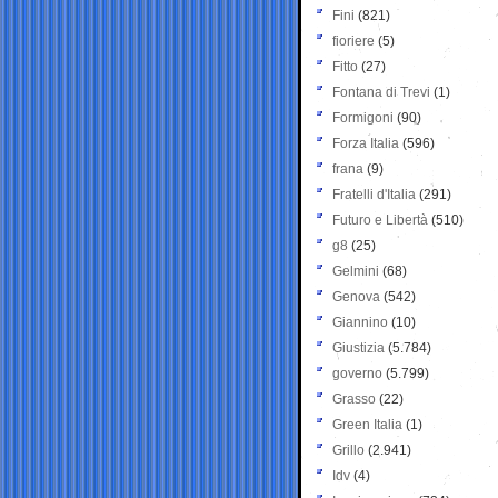
Fini
(821)
fioriere
(5)
Fitto
(27)
Fontana di Trevi
(1)
Formigoni
(90)
Forza Italia
(596)
frana
(9)
Fratelli d'Italia
(291)
Futuro e Libertà
(510)
g8
(25)
Gelmini
(68)
Genova
(542)
Giannino
(10)
Giustizia
(5.784)
governo
(5.799)
Grasso
(22)
Green Italia
(1)
Grillo
(2.941)
Idv
(4)