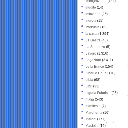
Immigrazione
(734)
indulto
(14)
inflazione
(26)
Ingroia
(15)
Interviste
(16)
la casta
(1.394)
La Destra
(45)
La Sapienza
(5)
Lavoro
(1.316)
LegaNord
(2.411)
Letta Enrico
(154)
Liberi e Uguali
(10)
Libia
(68)
Libri
(33)
Liguria Futurista
(25)
mafia
(543)
manifesto
(7)
Margherita
(16)
Maroni
(171)
Mastella
(16)