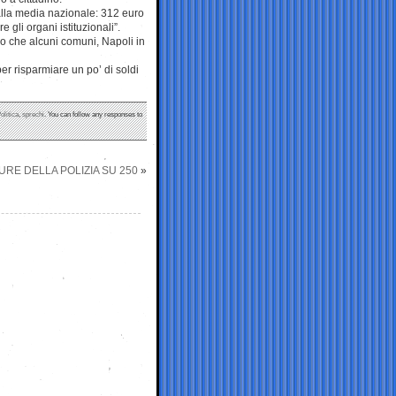
 alla media nazionale: 312 euro
 gli organi istituzionali”.
do che alcuni comuni, Napoli in
er risparmiare un po’ di soldi
olitica
,
sprechi
. You can follow any responses to
URE DELLA POLIZIA SU 250
»