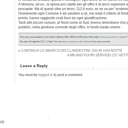
A Venezia, ad es., la spesa pro capite per gli uffici è di poco superiore
procapite. Ma di questi oltre un terzo, 112,6 euro, se ne va per “sostenere
Ovviamente ogni Comune è da valutare a sè, ma resta il criterio di fon
primis, hanno raggiunto costi fuori da ogni giustificazione.
Tanti altri piccoli comuni, al Nord come al Sud, invece dimostrano che p
pubblici, nella gestione corrente degli Uffici, in fondo basta volerlo.
This entry was posted on mercoledì, Febbraio 25th, 2009 at 13:45 and is filed under
Comune
,
economia
,
Napoli
,
P
this entry through the
RSS 2.0
feed. You can
leave a response
, or
trackback
from your own site.
«
CONTINUA LO SBARCO DEI CLANDESTINI: 200 IN UNA NOTTE
A MILANO FUORI SERVIZIO 157 VETT
Leave a Reply
)
You must be
logged in
to post a comment.
19)