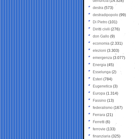
denuncia
(14.528)
destra
(573)
destradipopolo
(99)
Di Pietro
(101)
Diritti civili
(276)
don Gallo
(9)
economia
(2.331)
elezioni
(3.303)
emergenza
(3.077)
Energia
(45)
Esselunga
(2)
Esteri
(784)
Eugenetica
(3)
Europa
(1.314)
Fassino
(13)
federalismo
(167)
Ferrara
(21)
Ferretti
(6)
ferrovie
(133)
finanziaria
(325)