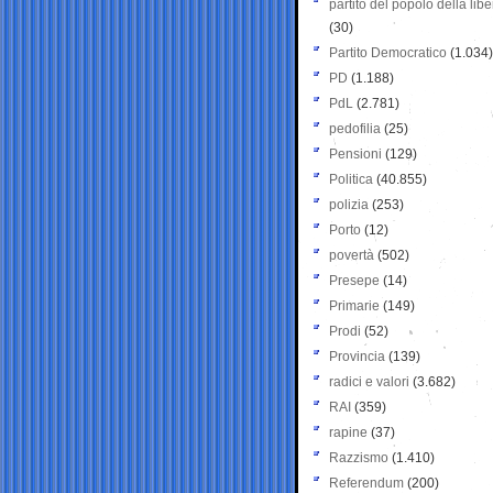
partito del popolo della libe
(30)
Partito Democratico
(1.034)
PD
(1.188)
PdL
(2.781)
pedofilia
(25)
Pensioni
(129)
Politica
(40.855)
polizia
(253)
Porto
(12)
povertà
(502)
Presepe
(14)
Primarie
(149)
Prodi
(52)
Provincia
(139)
radici e valori
(3.682)
RAI
(359)
rapine
(37)
Razzismo
(1.410)
Referendum
(200)