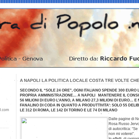
A NAPOLI LA POLITICA LOCALE COSTA TRE VOLTE CHE
SECONDO IL “SOLE 24 ORE”, OGNI ITALIANO SPENDE 300 EURO 
PROPRIA AMMINISTRAZIONE… A NAPOLI MANTENERE IL CONS
56 MILIONI DI EURO L’ANNO, A MILANO 27,3 MILIONI DI EURO… E 
FANALINO DI CODA IN QUANTO A PRODUTTIVITA’: SOLO 55 DE
il.com
LE 312 DI ROMA, LE 142 DI TORINO E LE 74 DI MILANO
Dalle pagine di 
Rosa Russo Jervol
di autocritica: “S
non mi voterei”.
In effetti, di ragi