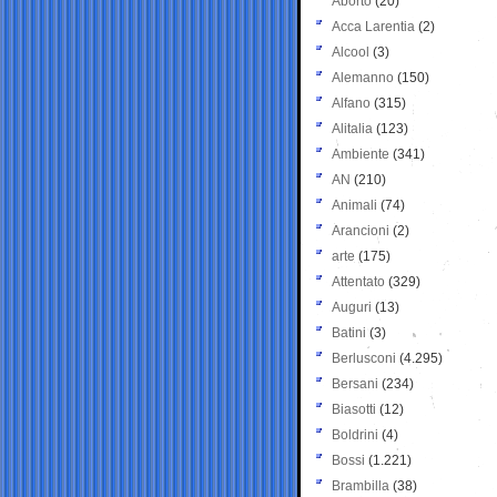
Aborto
(20)
Acca Larentia
(2)
Alcool
(3)
Alemanno
(150)
Alfano
(315)
Alitalia
(123)
Ambiente
(341)
AN
(210)
Animali
(74)
Arancioni
(2)
arte
(175)
Attentato
(329)
Auguri
(13)
Batini
(3)
Berlusconi
(4.295)
Bersani
(234)
Biasotti
(12)
Boldrini
(4)
Bossi
(1.221)
Brambilla
(38)