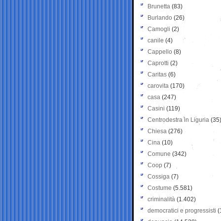
Brunetta
(83)
Burlando
(26)
Camogli
(2)
canile
(4)
Cappello
(8)
Caprotti
(2)
Caritas
(6)
carovita
(170)
casa
(247)
Casini
(119)
Centrodestra in Liguria
(35
Chiesa
(276)
Cina
(10)
Comune
(342)
Coop
(7)
Cossiga
(7)
Costume
(5.581)
criminalità
(1.402)
democratici e progressisti
(