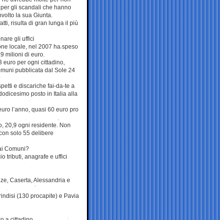
 per gli scandali che hanno
volto la sua Giunta.
tti, risulta di gran lunga il più
nare gli uffici
one locale, nel 2007 ha speso
9 milioni di euro.
 euro per ogni cittadino,
Comuni pubblicata dal Sole 24
petti e discariche fai-da-te a
odicesimo posto in Italia alla
euro l’anno, quasi 60 euro pro
tto, 20,9 ogni residente.
Non
, con solo 55 delibere
dai Comuni?
 tributi, anagrafe e uffici
ze, Caserta, Alessandria e
Brindisi (130 procapite) e Pavia
o a cittadino.