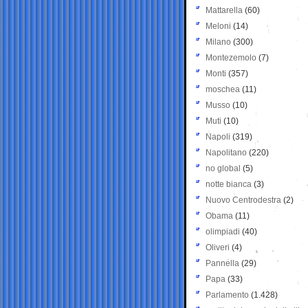
Mattarella
(60)
Meloni
(14)
Milano
(300)
Montezemolo
(7)
Monti
(357)
moschea
(11)
Musso
(10)
Muti
(10)
Napoli
(319)
Napolitano
(220)
no global
(5)
notte bianca
(3)
Nuovo Centrodestra
(2)
Obama
(11)
olimpiadi
(40)
Oliveri
(4)
Pannella
(29)
Papa
(33)
Parlamento
(1.428)