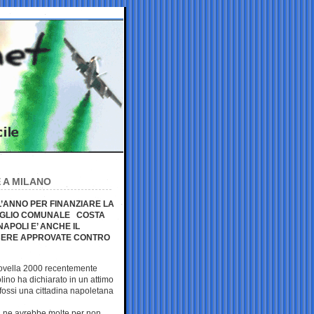
 A MILANO
L’ANNO PER FINANZIARE LA
IGLIO COMUNALE COSTA
NAPOLI E’ ANCHE IL
LIBERE APPROVATE CONTRO
Novella 2000 recentemente
ino ha dichiarato in un attimo
e fossi una cittadina napoletana
oni ne avrebbe molte per non