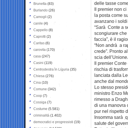
delle tasse come
Brunetta
(83)
Il premier non ci
Burlando
(26)
la posta come su
Camogli
(2)
avanzano i soldi 
canile
(4)
“Sarà Conte a sed
Cappello
(8)
scongiurare che l
Caprotti
(2)
faccia”, è il rag
Caritas
(6)
“Non andrà a rap
carovita
(170)
crede”. Pronto al
casa
(247)
scia dell’Unione
Il premier Cont
Casini
(119)
rischia di trasfo
Centrodestra in Liguria
(35)
lanciata dalla L
Chiesa
(276)
anche dal mondo 
Cina
(10)
Lo stesso presid
Comune
(342)
ministro Enzo Moa
Coop
(7)
rimesso a Draghi
Cossiga
(7)
di una manovra c
Costume
(5.581)
pur nel rispetto 
criminalità
(1.402)
Insomma sarà ques
democratici e progressisti
(19)
salute del gover