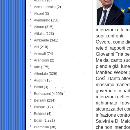
Aborto
(20)
Acca Larentia
(2)
Alcool
(3)
Alemanno
(150)
Alfano
(315)
intenzioni e le m
Alitalia
(123)
suoi confronti.
Ambiente
(341)
Ovvero, come dico
AN
(210)
rete di rapporti 
Giovanni Tria per
Animali
(74)
Ma dal canto suo
Arancioni
(2)
pieno e già lune
arte
(175)
Manfred Weber p
Attentato
(329)
Così il tanto att
Auguri
(13)
massimo martedì 
Batini
(3)
governo e in part
Berlusconi
(4.295)
intenzioni dell’
Bersani
(234)
richiamato il gov
Biasotti
(12)
sicurezza dei co
Boldrini
(4)
infrazione contro 
Bossi
(1.221)
Salvini e Di Mai
che non intendon
Brambilla
(38)