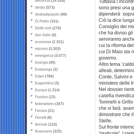
denuncia
(14.528)
Tuttavia l’incont
sono presi una g
destra
(573)
dipenderà sopratt
destradipopolo
(99)
Ciò la dice lunga
Di Pietro
(101)
Consiglio dei min
Diritti civili
(276)
che ha diviso gli
don Gallo
(9)
serviranno anche
economia
(2.331)
cui la riforma del
elezioni
(3.303)
cui Di Maio sta n
emergenza
(3.077)
governo.
Energia
(45)
Altro tema ‘caldo’
Esselunga
(2)
alleati, determin
Conte, Salvini e 
Esteri
(784)
ministero delle In
Eugenetica
(3)
Nel dossier rien
Europa
(1.314)
casella rivendica
Fassino
(13)
Toninelli e Grill
federalismo
(167)
che si farà avant
Ferrara
(21)
dimostrare che il
Ferretti
(6)
Stelle.
ferrovie
(133)
Sul fronte intern
finanziaria
(325)
“graticole”. I ra