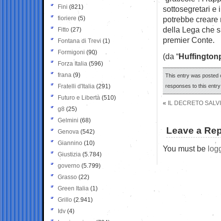
Fini
(821)
sottosegretari e 
fioriere
(5)
potrebbe creare 
della Lega che si
Fitto
(27)
premier Conte.
Fontana di Trevi
(1)
Formigoni
(90)
(da “
Huffington
Forza Italia
(596)
frana
(9)
This entry was posted 
Fratelli d'Italia
(291)
responses to this entr
Futuro e Libertà
(510)
«
IL DECRETO SALVI
g8
(25)
Gelmini
(68)
Leave a Rep
Genova
(542)
Giannino
(10)
You must be
log
Giustizia
(5.784)
governo
(5.799)
Grasso
(22)
Green Italia
(1)
Grillo
(2.941)
Idv
(4)