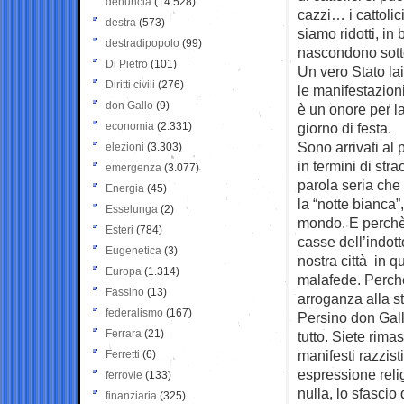
denuncia
(14.528)
cazzi… i cattoli
destra
(573)
siamo ridotti, in 
destradipopolo
(99)
nascondono sotto
Di Pietro
(101)
Un vero Stato lai
Diritti civili
(276)
le manifestazion
don Gallo
(9)
è un onore per l
economia
(2.331)
giorno di festa.
Sono arrivati al 
elezioni
(3.303)
in termini di stra
emergenza
(3.077)
parola seria che 
Energia
(45)
la “notte bianca”
Esselunga
(2)
mondo. E perchè 
Esteri
(784)
casse dell’indott
Eugenetica
(3)
nostra città in 
Europa
(1.314)
malafede. Perch
Fassino
(13)
arroganza alla s
federalismo
(167)
Persino don Gall
Ferrara
(21)
tutto. Siete rimas
manifesti razzisti
Ferretti
(6)
espressione reli
ferrovie
(133)
nulla, lo sfascio
finanziaria
(325)