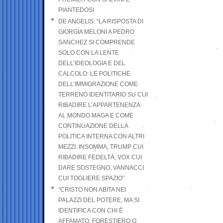
PIANTEDOSI
DE ANGELIS: “LA RISPOSTA DI
GIORGIA MELONI A PEDRO
SANCHEZ SI COMPRENDE
SOLO CON LA LENTE
DELL’IDEOLOGIA E DEL
CALCOLO: LE POLITICHE
DELL’IMMIGRAZIONE COME
TERRENO IDENTITARIO SU CUI
RIBADIRE L’APPARTENENZA
AL MONDO MAGA E COME
CONTINUAZIONE DELLA
POLITICA INTERNA CON ALTRI
MEZZI. INSOMMA, TRUMP CUI
RIBADIRE FEDELTÀ, VOX CUI
DARE SOSTEGNO, VANNACCI
CUI TOGLIERE SPAZIO”
“CRISTO NON ABITA NEI
PALAZZI DEL POTERE, MA SI
IDENTIFICA CON CHI È
AFFAMATO, FORESTIERO O