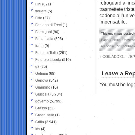
retroguardia, inca
Fini
(821)
trasmettete trist
fioriere
(5)
cadono all’unive
Fitto
(27)
impensabile.
Fontana di Trevi
(1)
Formigoni
(90)
This entry was posted 
Forza Italia
(596)
Papa
,
Politica
,
Universi
frana
(9)
response
, or
trackbac
Fratelli d'Italia
(291)
«
CGIL ADDIO… L’EPI
Futuro e Libertà
(510)
g8
(25)
Leave a Rep
Gelmini
(68)
Genova
(542)
You must be
log
Giannino
(10)
Giustizia
(5.784)
governo
(5.799)
Grasso
(22)
Green Italia
(1)
Grillo
(2.941)
Idv
(4)