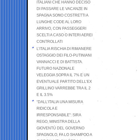
ITALIANI CHE HANNO DECISO
DI PASSARE LE VACANZE IN
SPAGNA SONO COSTRETTI A
LUNGHE CODE AL LORO
ARRIVO, CON PASSEGGERI
SCELTI A CASO O INTERI AEREI
CONTROLLATI
L’ITALIA RISCHIA DI RIMANERE
OSTAGGIO DEI FILO-PUTINIANI
VANNACCI E DI BATTISTA.
FUTURO NAZIONALE
VELEGGIA SOPRA IL 7% E UN
EVENTUALE PARTITO DELL’EX
GRILLINO VARREBBE TRA IL 2
E IL 3.5%
“DALL’ITALIA UNA MISURA
RIDICOLA E
IRRESPONSABILE”: SIRA
REGO, MINISTRA DELLA
GIOVENTÙ DEL GOVERNO
SPAGNOLO, FA LO SHAMPOO A