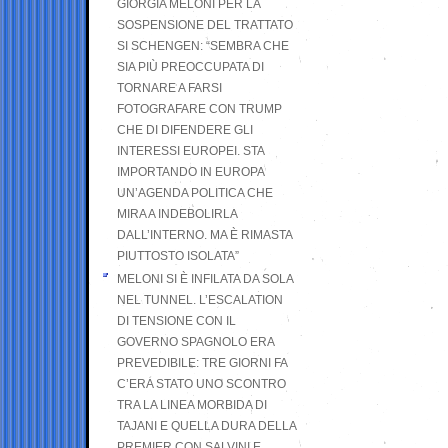
GIORGIA MELONI PER LA
SOSPENSIONE DEL TRATTATO
SI SCHENGEN: “SEMBRA CHE
SIA PIÙ PREOCCUPATA DI
TORNARE A FARSI
FOTOGRAFARE CON TRUMP
CHE DI DIFENDERE GLI
INTERESSI EUROPEI. STA
IMPORTANDO IN EUROPA
UN’AGENDA POLITICA CHE
MIRA A INDEBOLIRLA
DALL’INTERNO. MA È RIMASTA
PIUTTOSTO ISOLATA”
MELONI SI È INFILATA DA SOLA
NEL TUNNEL. L’ESCALATION
DI TENSIONE CON IL
GOVERNO SPAGNOLO ERA
PREVEDIBILE: TRE GIORNI FA
C’ERA STATO UNO SCONTRO
TRA LA LINEA MORBIDA DI
TAJANI E QUELLA DURA DELLA
PREMIER CON SALVINI E