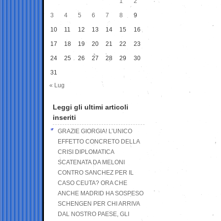
1
2
3
4
5
6
7
8
9
10
11
12
13
14
15
16
17
18
19
20
21
22
23
24
25
26
27
28
29
30
31
« Lug
Leggi gli ultimi articoli
inseriti
GRAZIE GIORGIA! L’UNICO
EFFETTO CONCRETO DELLA
CRISI DIPLOMATICA
SCATENATA DA MELONI
CONTRO SANCHEZ PER IL
CASO CEUTA? ORA CHE
ANCHE MADRID HA SOSPESO
SCHENGEN PER CHI ARRIVA
DAL NOSTRO PAESE, GLI