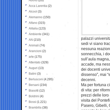
Aborto
(20)
Acca Larentia
(2)
Alcool
(3)
Alemanno
(150)
Alfano
(315)
Alitalia
(123)
Ambiente
(341)
palazzi universit
AN
(210)
sedi vi siano tra
Animali
(74)
nessuna reazione
Arancioni
(2)
sonnecchia, i doc
arte
(175)
sull’aula magna,
Attentato
(329)
accade, ma ness
Auguri
(13)
dei docenti univ
Batini
(3)
dissenso”, mai “
decenni.
Berlusconi
(4.295)
Ma per fortuna ci
Bersani
(234)
di vita: per rifor
Biasotti
(12)
prezzi delle lor
Boldrini
(4)
visita del Pontef
Bossi
(1.221)
Pasero, Gibelli,
Brambilla
(38)