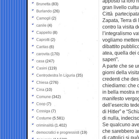
apposto la loro r
Brunetta
(83)
gran livello cult
Burlando
(26)
Città partecipat
Camogli
(2)
Zapata, Terra di
canile
(4)
contro la visita d
Cappello
(8)
l’integralismo v
vogliamo mettere 
Caprotti
(2)
dibattito pubbli
Caritas
(6)
atea, quella dei d
carovita
(170)
saperi”.
casa
(247)
A parte che se u
Casini
(119)
giorni della visi
Centrodestra in Liguria
(35)
credenti che des
Chiesa
(276)
chiediamo: che c
Cina
(10)
in bella mostra 
Comune
(342)
manifesto vergog
Coop
(7)
dell’esercito ted
di Hitler” e “Sch
Cossiga
(7)
di nulla, indeciso
Costume
(5.581)
Se qualcuno avess
criminalità
(1.402)
che sarebbero arr
democratici e progressisti
(19)
di cattolici si p