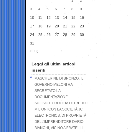
1
2
3
4
5
6
7
8
9
10
11
12
13
14
15
16
17
18
19
20
21
22
23
24
25
26
27
28
29
30
31
« Lug
Leggi gli ultimi articoli
inseriti
MASCHERINE DI BRONZO, IL
GOVERNO MELONI HA
SECRETATO LA
DOCUMENTAZIONE
SULL’ACCORDO DA OLTRE 100
MILIONI CON LA SOCIETÀ JC
ELECTRONICS, DI PROPRIETÀ
DELL’IMPRENDITORE DARIO
BIANCHI, VICINO A FRATELLI