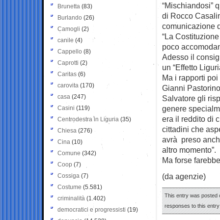
“Mischiandosi” qu
Brunetta
(83)
di Rocco Casalin
Burlando
(26)
comunicazione 
Camogli
(2)
“La Costituzione 
canile
(4)
poco accomodante
Cappello
(8)
Adesso il consig
Caprotti
(2)
un “Effetto Liguri
Caritas
(6)
Ma i rapporti poi
carovita
(170)
Gianni Pastorino
casa
(247)
Salvatore gli ri
genere specialme
Casini
(119)
era il reddito di
Centrodestra in Liguria
(35)
cittadini che a
Chiesa
(276)
avrà preso anche
Cina
(10)
altro momento”.
Comune
(342)
Ma forse farebbe 
Coop
(7)
(da agenzie)
Cossiga
(7)
Costume
(5.581)
This entry was posted o
criminalità
(1.402)
responses to this entr
democratici e progressisti
(19)