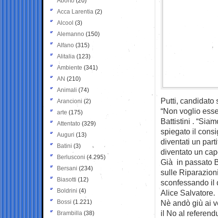
Aborto
(20)
Acca Larentia
(2)
Alcool
(3)
Alemanno
(150)
Alfano
(315)
Alitalia
(123)
Ambiente
(341)
AN
(210)
Animali
(74)
Putti, candidato 
Arancioni
(2)
“Non voglio esse
arte
(175)
Battistini . “Sia
Attentato
(329)
spiegato il cons
Auguri
(13)
diventati un part
Batini
(3)
diventato un capo
Berlusconi
(4.295)
Già in passato B
Bersani
(234)
sulle Riparazioni
Biasotti
(12)
sconfessando il 
Boldrini
(4)
Alice Salvatore.
Bossi
(1.221)
Nè andò giù ai v
il No al referen
Brambilla
(38)