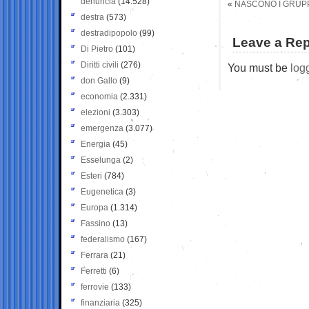
denuncia
(14.528)
«
NASCONO I GRUPPI
destra
(573)
destradipopolo
(99)
Leave a Rep
Di Pietro
(101)
Diritti civili
(276)
You must be
log
don Gallo
(9)
economia
(2.331)
elezioni
(3.303)
emergenza
(3.077)
Energia
(45)
Esselunga
(2)
Esteri
(784)
Eugenetica
(3)
Europa
(1.314)
Fassino
(13)
federalismo
(167)
Ferrara
(21)
Ferretti
(6)
ferrovie
(133)
finanziaria
(325)