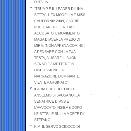
D’ITALIA
“TRUMP È IL LEADER DI UNA
SETTA”. L’EX MODELLA E MISS
CALIFORNIA 2009, CARRIE
PREJEAN BOLLER, HA
ACCUSATO IL MOVIMENTO
MAGA DI AVERLA PRESO DI
MIRA: “NON APPENA COMINCI
A PENSARE CON LA TUA
TESTA, A USARE IL BUON
SENSO E A METTERE IN
DISCUSSIONE LA
NARRAZIONE DOMINANTE,
VIENI EMARGINATO”
ILARIA CUCCHI E FABIO
ANSELMO SI SPOSANO; LA
SENATRICE DI AVS E
L’AVVOCATO INSIEME DOPO
LE BTTGLIE SULLA MORTE DI
STEFANO
KIM, IL SERVO SCIOCCO DI