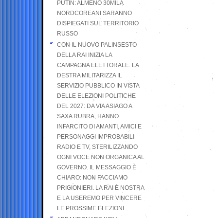
PUTIN: ALMENO 30MILA
NORDCOREANI SARANNO
DISPIEGATI SUL TERRITORIO
RUSSO
CON IL NUOVO PALINSESTO
DELLA RAI INIZIA LA
CAMPAGNA ELETTORALE. LA
DESTRA MILITARIZZA IL
SERVIZIO PUBBLICO IN VISTA
DELLE ELEZIONI POLITICHE
DEL 2027: DA VIA ASIAGO A
SAXA RUBRA, HANNO
INFARCITO DI AMANTI, AMICI E
PERSONAGGI IMPROBABILI
RADIO E TV, STERILIZZANDO
OGNI VOCE NON ORGANICA AL
GOVERNO. IL MESSAGGIO È
CHIARO: NON FACCIAMO
PRIGIONIERI. LA RAI È NOSTRA
E LA USEREMO PER VINCERE
LE PROSSIME ELEZIONI