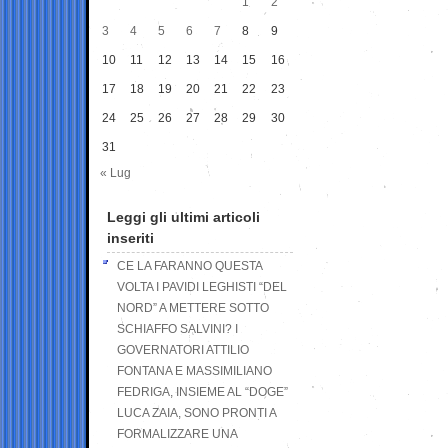
1
2
3
4
5
6
7
8
9
10
11
12
13
14
15
16
17
18
19
20
21
22
23
24
25
26
27
28
29
30
31
« Lug
Leggi gli ultimi articoli
inseriti
CE LA FARANNO QUESTA
VOLTA I PAVIDI LEGHISTI “DEL
NORD” A METTERE SOTTO
SCHIAFFO SALVINI? I
GOVERNATORI ATTILIO
FONTANA E MASSIMILIANO
FEDRIGA, INSIEME AL “DOGE”
LUCA ZAIA, SONO PRONTI A
FORMALIZZARE UNA