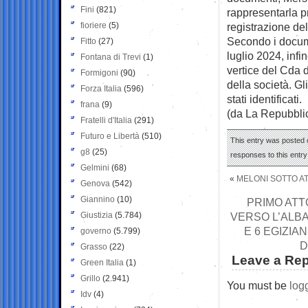
Fini
(821)
rappresentarla pr
fioriere
(5)
registrazione del
Secondo i docum
Fitto
(27)
luglio 2024, inf
Fontana di Trevi
(1)
vertice del Cda 
Formigoni
(90)
della società. G
Forza Italia
(596)
stati identificati.
frana
(9)
(da La Repubbli
Fratelli d'Italia
(291)
Futuro e Libertà
(510)
This entry was posted o
g8
(25)
responses to this entr
Gelmini
(68)
«
MELONI SOTTO AT
Genova
(542)
Giannino
(10)
PRIMO ATTO
Giustizia
(5.784)
VERSO L’ALB
E 6 EGIZIA
governo
(5.799)
D
Grasso
(22)
Leave a Rep
Green Italia
(1)
Grillo
(2.941)
You must be
log
Idv
(4)