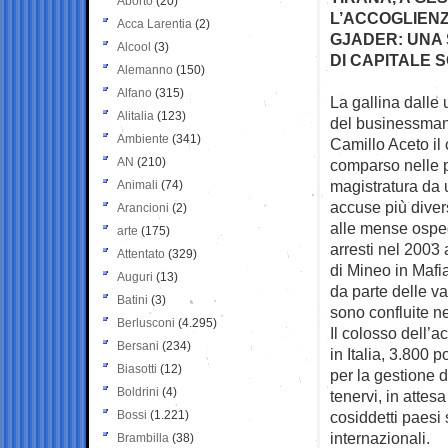
Aborto
(20)
L’ACCOGLIENZ
Acca Larentia
(2)
GJADER: UNA 
Alcool
(3)
DI CAPITALE 
Alemanno
(150)
Alfano
(315)
La gallina dalle 
Alitalia
(123)
del businessma
Ambiente
(341)
Camillo Aceto il 
AN
(210)
comparso nelle p
magistratura da u
Animali
(74)
accuse più diverse
Arancioni
(2)
alle mense ospeda
arte
(175)
arresti nel 2003 
Attentato
(329)
di Mineo in Mafia
Auguri
(13)
da parte delle va
Batini
(3)
sono confluite n
Berlusconi
(4.295)
Il colosso dell’a
Bersani
(234)
in Italia, 3.800 p
Biasotti
(12)
per la gestione d
Boldrini
(4)
tenervi, in attes
Bossi
(1.221)
cosiddetti paesi 
internazionali.
Brambilla
(38)