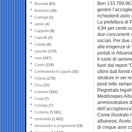
Ben 133.789.967,
Brunetta
(83)
gestire l’accogli
Burlando
(26)
richiedenti asilo
Camogli
(2)
La prefettura di 
canile
(4)
4,94 per cento su
Cappello
(8)
due concorrenti s
Caprotti
(2)
sociali. Per due
Caritas
(6)
alle esigenze di 
carovita
(170)
portati in Albania
casa
(247)
Il ruolo di semi
fuori dal report 
Casini
(119)
ultimi dati forni
Centrodestra in Liguria
(35)
strutture in sei 
Chiesa
(276)
posti letto sempr
Cina
(10)
Registrata legalm
Comune
(342)
Medihospes Alba
Coop
(7)
amministratore d
Cossiga
(7)
dell’accoglienza
Costume
(5.581)
Come illustrato 
criminalità
(1.402)
albanese, Aceto
democratici e progressisti
(19)
di cinque anni co