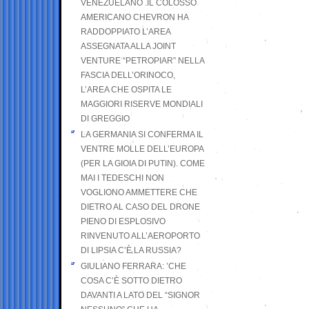
VENEZUELANO .IL COLOSSO
AMERICANO CHEVRON HA
RADDOPPIATO L’AREA
ASSEGNATA ALLA JOINT
VENTURE “PETROPIAR” NELLA
FASCIA DELL’ORINOCO,
L’AREA CHE OSPITA LE
MAGGIORI RISERVE MONDIALI
DI GREGGIO
LA GERMANIA SI CONFERMA IL
VENTRE MOLLE DELL’EUROPA
(PER LA GIOIA DI PUTIN). COME
MAI I TEDESCHI NON
VOGLIONO AMMETTERE CHE
DIETRO AL CASO DEL DRONE
PIENO DI ESPLOSIVO
RINVENUTO ALL’AEROPORTO
DI LIPSIA C’È LA RUSSIA?
GIULIANO FERRARA: ’CHE
COSA C’È SOTTO DIETRO
DAVANTI A LATO DEL “SIGNOR