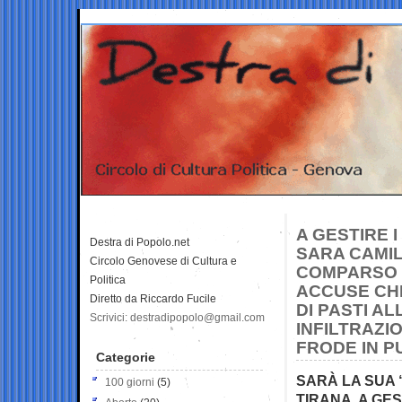
A GESTIRE I
Destra di Popolo.net
SARA CAMIL
Circolo Genovese di Cultura e
COMPARSO N
Politica
ACCUSE CH
Diretto da Riccardo Fucile
DI PASTI A
Scrivici: destradipopolo@gmail.com
INFILTRAZI
FRODE IN P
Categorie
SARÀ LA SUA 
100 giorni
(5)
TIRANA, A GES