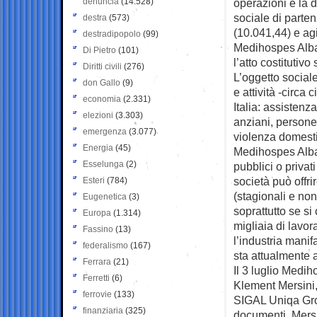
denuncia
(14.528)
operazioni e la d
sociale di parten
destra
(573)
(10.041,44) e ag
destradipopolo
(99)
Medihospes Alban
Di Pietro
(101)
l’atto costitutivo
Diritti civili
(276)
L’oggetto social
don Gallo
(9)
e attività -circa 
economia
(2.331)
Italia: assistenz
elezioni
(3.303)
anziani, persone 
emergenza
(3.077)
violenza domestic
Energia
(45)
Medihospes Alban
Esselunga
(2)
pubblici o privati
società può offri
Esteri
(784)
(stagionali e no
Eugenetica
(3)
soprattutto se si
Europa
(1.314)
migliaia di lavora
Fassino
(13)
l’industria mani
federalismo
(167)
sta attualmente 
Ferrara
(21)
Il 3 luglio Medi
Ferretti
(6)
Klement Mersini, 
ferrovie
(133)
SIGAL Uniqa Grou
finanziaria
(325)
documenti, Mersin