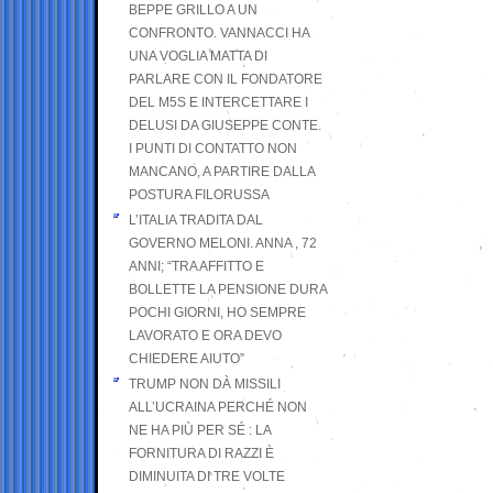
BEPPE GRILLO A UN
CONFRONTO. VANNACCI HA
UNA VOGLIA MATTA DI
PARLARE CON IL FONDATORE
DEL M5S E INTERCETTARE I
DELUSI DA GIUSEPPE CONTE.
I PUNTI DI CONTATTO NON
MANCANO, A PARTIRE DALLA
POSTURA FILORUSSA
L’ITALIA TRADITA DAL
GOVERNO MELONI. ANNA , 72
ANNI; “TRA AFFITTO E
BOLLETTE LA PENSIONE DURA
POCHI GIORNI, HO SEMPRE
LAVORATO E ORA DEVO
CHIEDERE AIUTO”
TRUMP NON DÀ MISSILI
ALL’UCRAINA PERCHÉ NON
NE HA PIÙ PER SÉ : LA
FORNITURA DI RAZZI È
DIMINUITA DI TRE VOLTE