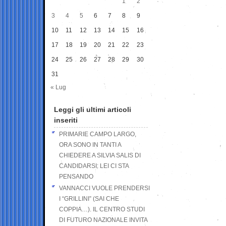
1
2
3
4
5
6
7
8
9
10
11
12
13
14
15
16
17
18
19
20
21
22
23
24
25
26
27
28
29
30
31
« Lug
Leggi gli ultimi articoli
inseriti
PRIMARIE CAMPO LARGO,
ORA SONO IN TANTI A
CHIEDERE A SILVIA SALIS DI
CANDIDARSI: LEI CI STA
PENSANDO
VANNACCI VUOLE PRENDERSI
I “GRILLINI” (SAI CHE
COPPIA…). IL CENTRO STUDI
DI FUTURO NAZIONALE INVITA