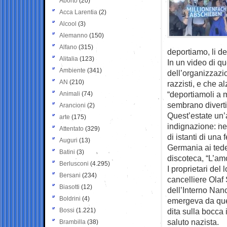
Aborto
(20)
Acca Larentia
(2)
Alcool
(3)
Alemanno
(150)
Alfano
(315)
deportiamo, li de
Alitalia
(123)
In un video di q
Ambiente
(341)
dell’organizzazi
AN
(210)
razzisti, e che al
“deportiamoli a m
Animali
(74)
sembrano diverti
Arancioni
(2)
Quest’estate un’
arte
(175)
indignazione: nel
Attentato
(329)
di istanti di una
Auguri
(13)
Germania ai tedes
Batini
(3)
discoteca, “L’am
Berlusconi
(4.295)
I proprietari del
Bersani
(234)
cancelliere Olaf 
Biasotti
(12)
dell’Interno Nan
Boldrini
(4)
emergeva da que
Bossi
(1.221)
dita sulla bocca i
saluto nazista.
Brambilla
(38)