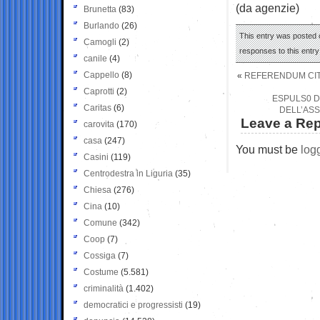
(da agenzie)
Brunetta
(83)
Burlando
(26)
This entry was posted o
Camogli
(2)
responses to this entr
canile
(4)
Cappello
(8)
«
REFERENDUM CITTA
Caprotti
(2)
ESPULS0 DA
Caritas
(6)
DELL’ASS
Leave a Rep
carovita
(170)
casa
(247)
You must be
log
Casini
(119)
Centrodestra in Liguria
(35)
Chiesa
(276)
Cina
(10)
Comune
(342)
Coop
(7)
Cossiga
(7)
Costume
(5.581)
criminalità
(1.402)
democratici e progressisti
(19)