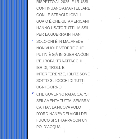
RISPETTO AL 2025, E I RUSSI
CONTINUANO A MARTELLARE
CON LE STRAGI DI CIVILI. IL
GUAIO È CHE GLI AMERICANI
HANNO USATO TUTTI I MISSILI
PER LA GUERRA IN IRAN
SOLO CHI È IN MALAFEDE
NON VUOLE VEDERE CHE
PUTIN È GIÀ IN GUERRA CON
L’EUROPA: TRA ATTACCHI
IBRIDI, TROLL E
INTERFERENZE, I BLITZ SONO
SOTTO GLI OCCHI DI TUTTI
OGNI GIORNO
CHE GOVERNO PATACCA. “SI
SFILAMENTA TUTTA, SEMBRA
CARTA”. LA NUOVA POLO
D’ORDINANZA DEI VIGILI DEL
FUOCO SI STRAPPA CON UN
PO’ D’ACQUA