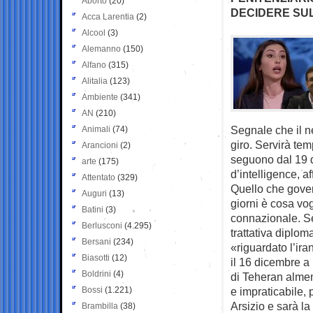
Aborto
(20)
DECIDERE SUL
Acca Larentia
(2)
Alcool
(3)
Alemanno
(150)
Alfano
(315)
Alitalia
(123)
Ambiente
(341)
AN
(210)
Segnale che il ne
Animali
(74)
giro. Servirà tem
Arancioni
(2)
seguono dal 19 d
arte
(175)
d’intelligence, af
Attentato
(329)
Quello che gover
Auguri
(13)
giorni è cosa vo
Batini
(3)
connazionale. Se
Berlusconi
(4.295)
trattativa diplo
Bersani
(234)
«riguardato l’ir
Biasotti
(12)
il 16 dicembre a
Boldrini
(4)
di Teheran almen
Bossi
(1.221)
e impraticabile,
Arsizio e sarà la
Brambilla
(38)