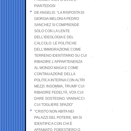
PIANTEDOSI
DE ANGELIS: “LA RISPOSTA DI
GIORGIA MELONI A PEDRO
SANCHEZ SI COMPRENDE
SOLO CON LA LENTE
DELL’IDEOLOGIA E DEL
CALCOLO: LE POLITICHE
DELL’IMMIGRAZIONE COME
TERRENO IDENTITARIO SU CUI
RIBADIRE L’APPARTENENZA
AL MONDO MAGA E COME
CONTINUAZIONE DELLA
POLITICA INTERNA CON ALTRI
MEZZI. INSOMMA, TRUMP CUI
RIBADIRE FEDELTÀ, VOX CUI
DARE SOSTEGNO, VANNACCI
CUI TOGLIERE SPAZIO”
“CRISTO NON ABITA NEI
PALAZZI DEL POTERE, MA SI
IDENTIFICA CON CHI È
AFFAMATO, FORESTIERO O