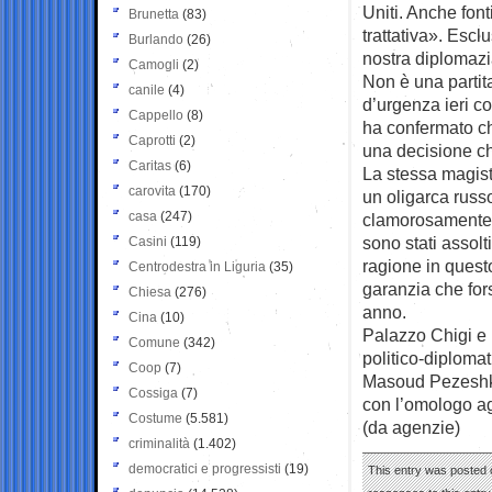
Uniti. Anche fon
Brunetta
(83)
trattativa». Esc
Burlando
(26)
nostra diplomazi
Camogli
(2)
Non è una partit
canile
(4)
d’urgenza ieri co
Cappello
(8)
ha confermato ch
Caprotti
(2)
una decisione ch
Caritas
(6)
La stessa magistr
carovita
(170)
un oligarca russo
casa
(247)
clamorosamente a
sono stati assol
Casini
(119)
ragione in quest
Centrodestra in Liguria
(35)
garanzia che fors
Chiesa
(276)
anno.
Cina
(10)
Palazzo Chigi e 
Comune
(342)
politico-diplomat
Coop
(7)
Masoud Pezeshkia
Cossiga
(7)
con l’omologo agl
Costume
(5.581)
(da agenzie)
criminalità
(1.402)
democratici e progressisti
(19)
This entry was posted 