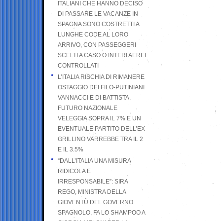
ITALIANI CHE HANNO DECISO
DI PASSARE LE VACANZE IN
SPAGNA SONO COSTRETTI A
LUNGHE CODE AL LORO
ARRIVO, CON PASSEGGERI
SCELTI A CASO O INTERI AEREI
CONTROLLATI
L’ITALIA RISCHIA DI RIMANERE
OSTAGGIO DEI FILO-PUTINIANI
VANNACCI E DI BATTISTA.
FUTURO NAZIONALE
VELEGGIA SOPRA IL 7% E UN
EVENTUALE PARTITO DELL’EX
GRILLINO VARREBBE TRA IL 2
E IL 3.5%
“DALL’ITALIA UNA MISURA
RIDICOLA E
IRRESPONSABILE”: SIRA
REGO, MINISTRA DELLA
GIOVENTÙ DEL GOVERNO
SPAGNOLO, FA LO SHAMPOO A