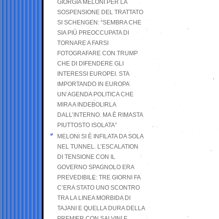
GIORGIA MELONI PER LA
SOSPENSIONE DEL TRATTATO
SI SCHENGEN: “SEMBRA CHE
SIA PIÙ PREOCCUPATA DI
TORNARE A FARSI
FOTOGRAFARE CON TRUMP
CHE DI DIFENDERE GLI
INTERESSI EUROPEI. STA
IMPORTANDO IN EUROPA
UN’AGENDA POLITICA CHE
MIRA A INDEBOLIRLA
DALL’INTERNO. MA È RIMASTA
PIUTTOSTO ISOLATA”
MELONI SI È INFILATA DA SOLA
NEL TUNNEL. L’ESCALATION
DI TENSIONE CON IL
GOVERNO SPAGNOLO ERA
PREVEDIBILE: TRE GIORNI FA
C’ERA STATO UNO SCONTRO
TRA LA LINEA MORBIDA DI
TAJANI E QUELLA DURA DELLA
PREMIER CON SALVINI E