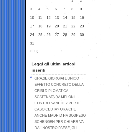
1
2
3
4
5
6
7
8
9
10
11
12
13
14
15
16
17
18
19
20
21
22
23
24
25
26
27
28
29
30
31
« Lug
Leggi gli ultimi articoli
inseriti
GRAZIE GIORGIA! L’UNICO
EFFETTO CONCRETO DELLA
CRISI DIPLOMATICA
SCATENATA DA MELONI
CONTRO SANCHEZ PER IL
CASO CEUTA? ORA CHE
ANCHE MADRID HA SOSPESO
SCHENGEN PER CHI ARRIVA
DAL NOSTRO PAESE, GLI