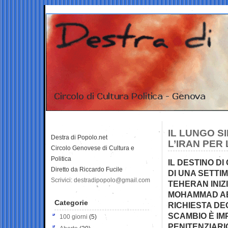
IL LUNGO S
Destra di Popolo.net
L’IRAN PER
Circolo Genovese di Cultura e
Politica
IL DESTINO DI
Diretto da Riccardo Fucile
DI UNA SETTI
Scrivici: destradipopolo@gmail.com
TEHERAN INIZ
MOHAMMAD AB
Categorie
RICHIESTA DEG
SCAMBIO È IM
100 giorni
(5)
PENITENZIARI