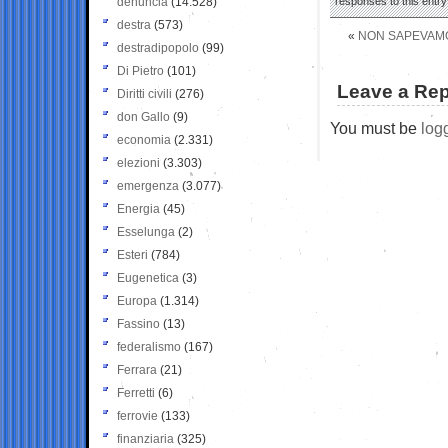
denuncia
(14.528)
responses to this entr
destra
(573)
«
NON SAPEVAMO
destradipopolo
(99)
Di Pietro
(101)
Leave a Rep
Diritti civili
(276)
don Gallo
(9)
You must be
log
economia
(2.331)
elezioni
(3.303)
emergenza
(3.077)
Energia
(45)
Esselunga
(2)
Esteri
(784)
Eugenetica
(3)
Europa
(1.314)
Fassino
(13)
federalismo
(167)
Ferrara
(21)
Ferretti
(6)
ferrovie
(133)
finanziaria
(325)