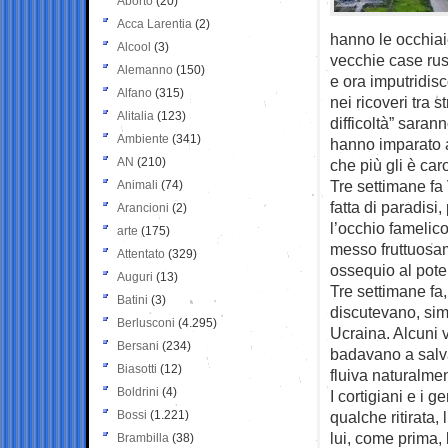
Aborto
(20)
Acca Larentia
(2)
hanno le occhiaie
Alcool
(3)
vecchie case rus
Alemanno
(150)
e ora imputridis
Alfano
(315)
nei ricoveri tra s
Alitalia
(123)
difficoltà” saran
Ambiente
(341)
hanno imparato a 
AN
(210)
che più gli è car
Tre settimane fa
Animali
(74)
fatta di paradisi
Arancioni
(2)
l’occhio famelic
arte
(175)
messo fruttuosame
Attentato
(329)
ossequio al pote
Auguri
(13)
Tre settimane fa,
Batini
(3)
discutevano, sim
Berlusconi
(4.295)
Ucraina. Alcuni v
Bersani
(234)
badavano a salva
Biasotti
(12)
fluiva naturalmen
Boldrini
(4)
I cortigiani e i 
Bossi
(1.221)
qualche ritirata
lui, come prima, 
Brambilla
(38)