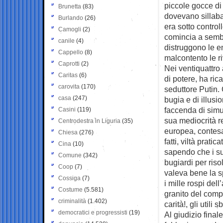
piccole gocce di
Brunetta
(83)
dovevano sillaba
Burlando
(26)
era sotto contro
Camogli
(2)
comincia a sembr
canile
(4)
distruggono le en
Cappello
(8)
malcontento le riv
Caprotti
(2)
Nei ventiquattro
Caritas
(6)
di potere, ha ri
carovita
(170)
seduttore Putin. 
casa
(247)
bugia e di illusi
faccenda di simu
Casini
(119)
sua mediocrità r
Centrodestra in Liguria
(35)
europea, contesa
Chiesa
(276)
fatti, viltà prat
Cina
(10)
sapendo che i suo
Comune
(342)
bugiardi per riso
Coop
(7)
valeva bene la sp
Cossiga
(7)
i mille rospi del
Costume
(5.581)
granito del comp
criminalità
(1.402)
carità!, gli utili 
democratici e progressisti
(19)
Al giudizio finale