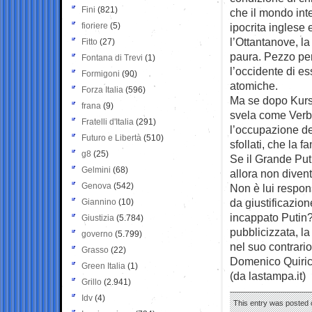
Fini
(821)
che il mondo int
fioriere
(5)
ipocrita inglese 
l’Ottantanove, l
Fitto
(27)
paura. Pezzo per
Fontana di Trevi
(1)
l’occidente di es
Formigoni
(90)
atomiche.
Forza Italia
(596)
Ma se dopo Kursk
frana
(9)
svela come Verb
Fratelli d'Italia
(291)
l’occupazione de
Futuro e Libertà
(510)
sfollati, che la 
g8
(25)
Se il Grande Put
Gelmini
(68)
allora non diven
Genova
(542)
Non è lui respon
da giustificazion
Giannino
(10)
incappato Putin?
Giustizia
(5.784)
pubblicizzata, la
governo
(5.799)
nel suo contrario
Grasso
(22)
Domenico Quiri
Green Italia
(1)
(da lastampa.it)
Grillo
(2.941)
Idv
(4)
This entry was posted o