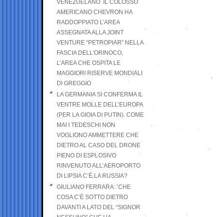
VENEZUELANO .IL COLOSSO
AMERICANO CHEVRON HA
RADDOPPIATO L’AREA
ASSEGNATA ALLA JOINT
VENTURE “PETROPIAR” NELLA
FASCIA DELL’ORINOCO,
L’AREA CHE OSPITA LE
MAGGIORI RISERVE MONDIALI
DI GREGGIO
LA GERMANIA SI CONFERMA IL
VENTRE MOLLE DELL’EUROPA
(PER LA GIOIA DI PUTIN). COME
MAI I TEDESCHI NON
VOGLIONO AMMETTERE CHE
DIETRO AL CASO DEL DRONE
PIENO DI ESPLOSIVO
RINVENUTO ALL’AEROPORTO
DI LIPSIA C’È LA RUSSIA?
GIULIANO FERRARA: ’CHE
COSA C’È SOTTO DIETRO
DAVANTI A LATO DEL “SIGNOR