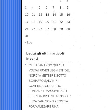
1
2
3
4
5
6
7
8
9
10
11
12
13
14
15
16
17
18
19
20
21
22
23
24
25
26
27
28
29
30
31
« Lug
Leggi gli ultimi articoli
inseriti
CE LA FARANNO QUESTA
VOLTA I PAVIDI LEGHISTI “DEL
NORD” A METTERE SOTTO
SCHIAFFO SALVINI? I
GOVERNATORI ATTILIO
FONTANA E MASSIMILIANO
FEDRIGA, INSIEME AL “DOGE”
LUCA ZAIA, SONO PRONTI A
FORMALIZZARE UNA