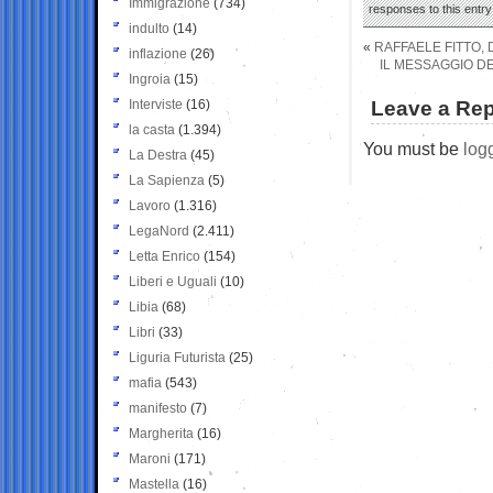
Immigrazione
(734)
responses to this entr
indulto
(14)
«
RAFFAELE FITTO, 
inflazione
(26)
IL MESSAGGIO DE
Ingroia
(15)
Interviste
(16)
Leave a Rep
la casta
(1.394)
You must be
log
La Destra
(45)
La Sapienza
(5)
Lavoro
(1.316)
LegaNord
(2.411)
Letta Enrico
(154)
Liberi e Uguali
(10)
Libia
(68)
Libri
(33)
Liguria Futurista
(25)
mafia
(543)
manifesto
(7)
Margherita
(16)
Maroni
(171)
Mastella
(16)