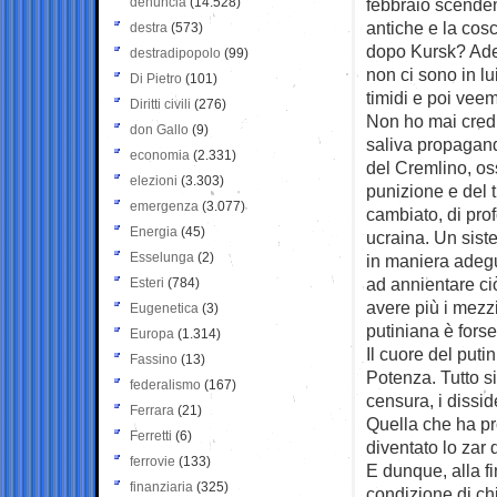
denuncia
(14.528)
febbraio scenden
antiche e la cos
destra
(573)
dopo Kursk? Ade
destradipopolo
(99)
non ci sono in lu
Di Pietro
(101)
timidi e poi vee
Diritti civili
(276)
Non ho mai credu
don Gallo
(9)
saliva propagand
economia
(2.331)
del Cremlino, os
elezioni
(3.303)
punizione e del
emergenza
(3.077)
cambiato, di prof
Energia
(45)
ucraina. Un sist
Esselunga
(2)
in maniera adegu
ad annientare ci
Esteri
(784)
avere più i mezz
Eugenetica
(3)
putiniana è forse
Europa
(1.314)
Il cuore del put
Fassino
(13)
Potenza. Tutto si 
federalismo
(167)
censura, i dissid
Ferrara
(21)
Quella che ha p
Ferretti
(6)
diventato lo zar 
ferrovie
(133)
E dunque, alla f
finanziaria
(325)
condizione di ch