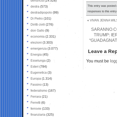
denuncia
(14.528)
This entry was posted 
destra
(573)
responses to this entr
destradipopolo
(99)
Di Pietro
(101)
«
VIVAN JENNA WIL
Diritti civili
(276)
SARANNO CO
don Gallo
(9)
TRUMP: IE
economia
(2.331)
“GUADAGNATO”
elezioni
(3.303)
emergenza
(3.077)
Leave a Rep
Energia
(45)
You must be
log
Esselunga
(2)
Esteri
(784)
Eugenetica
(3)
Europa
(1.314)
Fassino
(13)
federalismo
(167)
Ferrara
(21)
Ferretti
(6)
ferrovie
(133)
finanziaria
(325)