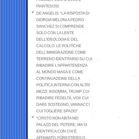
PIANTEDOSI
DE ANGELIS: “LA RISPOSTA DI
GIORGIA MELONI A PEDRO
SANCHEZ SI COMPRENDE
SOLO CON LA LENTE
DELL’IDEOLOGIA E DEL
CALCOLO: LE POLITICHE
DELL’IMMIGRAZIONE COME
TERRENO IDENTITARIO SU CUI
RIBADIRE L’APPARTENENZA
AL MONDO MAGA E COME
CONTINUAZIONE DELLA
POLITICA INTERNA CON ALTRI
MEZZI. INSOMMA, TRUMP CUI
RIBADIRE FEDELTÀ, VOX CUI
DARE SOSTEGNO, VANNACCI
CUI TOGLIERE SPAZIO”
“CRISTO NON ABITA NEI
PALAZZI DEL POTERE, MA SI
IDENTIFICA CON CHI È
AFFAMATO, FORESTIERO O