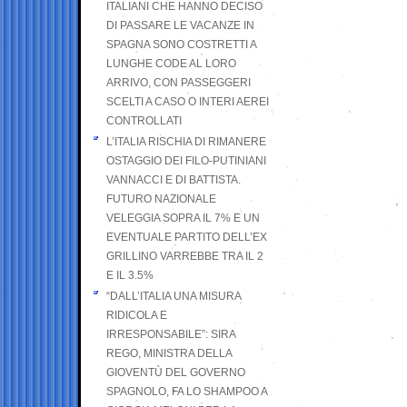
ITALIANI CHE HANNO DECISO
DI PASSARE LE VACANZE IN
SPAGNA SONO COSTRETTI A
LUNGHE CODE AL LORO
ARRIVO, CON PASSEGGERI
SCELTI A CASO O INTERI AEREI
CONTROLLATI
L’ITALIA RISCHIA DI RIMANERE
OSTAGGIO DEI FILO-PUTINIANI
VANNACCI E DI BATTISTA.
FUTURO NAZIONALE
VELEGGIA SOPRA IL 7% E UN
EVENTUALE PARTITO DELL’EX
GRILLINO VARREBBE TRA IL 2
E IL 3.5%
“DALL’ITALIA UNA MISURA
RIDICOLA E
IRRESPONSABILE”: SIRA
REGO, MINISTRA DELLA
GIOVENTÙ DEL GOVERNO
SPAGNOLO, FA LO SHAMPOO A