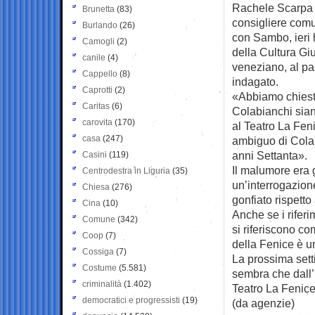
Rachele Scarpa 
Brunetta
(83)
consigliere comu
Burlando
(26)
con Sambo, ieri 
Camogli
(2)
della Cultura Gi
canile
(4)
veneziano, al pas
Cappello
(8)
indagato.
Caprotti
(2)
«Abbiamo chiesto 
Caritas
(6)
Colabianchi sian
carovita
(170)
al Teatro La Fen
casa
(247)
ambiguo di Colab
anni Settanta».
Casini
(119)
Il malumore era 
Centrodestra in Liguria
(35)
un’interrogazion
Chiesa
(276)
gonfiato rispetto
Cina
(10)
Anche se i rifer
Comune
(342)
si riferiscono c
Coop
(7)
della Fenice è u
Cossiga
(7)
La prossima setti
Costume
(5.581)
sembra che dall’
criminalità
(1.402)
Teatro La Fenice
democratici e progressisti
(19)
(da agenzie)