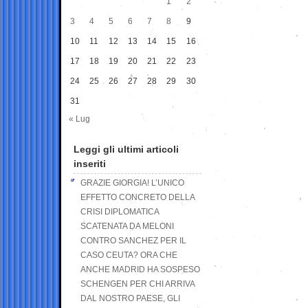
1
2
3
4
5
6
7
8
9
10
11
12
13
14
15
16
17
18
19
20
21
22
23
24
25
26
27
28
29
30
31
« Lug
Leggi gli ultimi articoli
inseriti
GRAZIE GIORGIA! L’UNICO
EFFETTO CONCRETO DELLA
CRISI DIPLOMATICA
SCATENATA DA MELONI
CONTRO SANCHEZ PER IL
CASO CEUTA? ORA CHE
ANCHE MADRID HA SOSPESO
SCHENGEN PER CHI ARRIVA
DAL NOSTRO PAESE, GLI