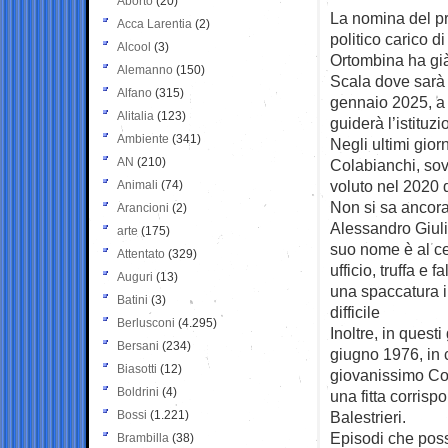
Aborto
(20)
La nomina del pr
Acca Larentia
(2)
politico carico d
Alcool
(3)
Ortombina ha già 
Alemanno
(150)
Scala dove sarà 
Alfano
(315)
gennaio 2025, a 
Alitalia
(123)
guiderà l’istituz
Ambiente
(341)
Negli ultimi gior
AN
(210)
Colabianchi, sov
voluto nel 2020 d
Animali
(74)
Non si sa ancora
Arancioni
(2)
Alessandro Giuli
arte
(175)
suo nome è al ce
Attentato
(329)
ufficio, truffa e
Auguri
(13)
una spaccatura in
Batini
(3)
difficile
Berlusconi
(4.295)
Inoltre, in questi
Bersani
(234)
giugno 1976, in 
Biasotti
(12)
giovanissimo Col
Boldrini
(4)
una fitta corrisp
Bossi
(1.221)
Balestrieri.
Episodi che poss
Brambilla
(38)