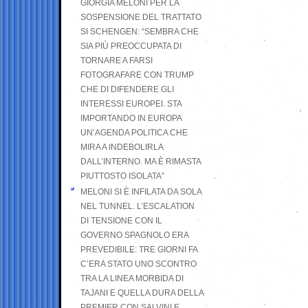
GIORGIA MELONI PER LA
SOSPENSIONE DEL TRATTATO
SI SCHENGEN: “SEMBRA CHE
SIA PIÙ PREOCCUPATA DI
TORNARE A FARSI
FOTOGRAFARE CON TRUMP
CHE DI DIFENDERE GLI
INTERESSI EUROPEI. STA
IMPORTANDO IN EUROPA
UN’AGENDA POLITICA CHE
MIRA A INDEBOLIRLA
DALL’INTERNO. MA È RIMASTA
PIUTTOSTO ISOLATA”
MELONI SI È INFILATA DA SOLA
NEL TUNNEL. L’ESCALATION
DI TENSIONE CON IL
GOVERNO SPAGNOLO ERA
PREVEDIBILE: TRE GIORNI FA
C’ERA STATO UNO SCONTRO
TRA LA LINEA MORBIDA DI
TAJANI E QUELLA DURA DELLA
PREMIER CON SALVINI E