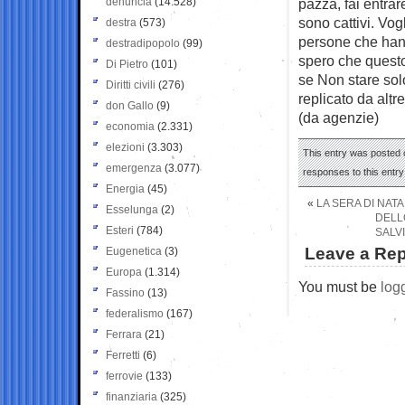
denuncia
(14.528)
pazza, fai entrar
sono cattivi. Vo
destra
(573)
persone che hann
destradipopolo
(99)
spero che questo 
Di Pietro
(101)
se Non stare sol
Diritti civili
(276)
replicato da altr
don Gallo
(9)
(da agenzie)
economia
(2.331)
elezioni
(3.303)
This entry was posted 
emergenza
(3.077)
responses to this entr
Energia
(45)
«
LA SERA DI NATA
Esselunga
(2)
DELL
Esteri
(784)
SALV
Leave a Rep
Eugenetica
(3)
Europa
(1.314)
You must be
log
Fassino
(13)
federalismo
(167)
Ferrara
(21)
Ferretti
(6)
ferrovie
(133)
finanziaria
(325)