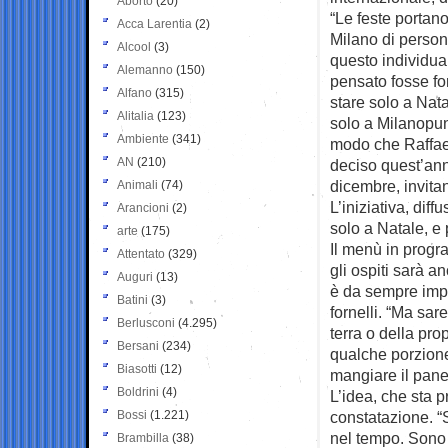
Aborto
(20)
“Le feste portano
Acca Larentia
(2)
Milano di person
Alcool
(3)
questo individua
Alemanno
(150)
pensato fosse fo
Alfano
(315)
stare solo a Nata
Alitalia
(123)
solo a Milanopun
Ambiente
(341)
modo che Raffael
AN
(210)
deciso quest’ann
dicembre, invitand
Animali
(74)
L’iniziativa, diff
Arancioni
(2)
solo a Natale, e
arte
(175)
Il menù in progr
Attentato
(329)
gli ospiti sarà a
Auguri
(13)
è da sempre impe
Batini
(3)
fornelli. “Ma sa
Berlusconi
(4.295)
terra o della pro
Bersani
(234)
qualche porzione
Biasotti
(12)
mangiare il panet
Boldrini
(4)
L’idea, che sta 
Bossi
(1.221)
constatazione. “
nel tempo. Sono s
Brambilla
(38)