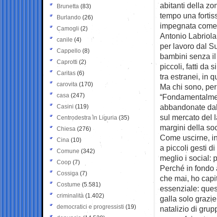
abitanti della zo
Brunetta
(83)
tempo una fortis
Burlando
(26)
impegnata come v
Camogli
(2)
Antonio Labriola.
canile
(4)
per lavoro dal Sud
Cappello
(8)
bambini senza il
Caprotti
(2)
piccoli, fatti da 
Caritas
(6)
tra estranei, in 
carovita
(170)
Ma chi sono, per 
casa
(247)
“Fondamentalmente
abbandonate dall
Casini
(119)
sul mercato del 
Centrodestra in Liguria
(35)
margini della soc
Chiesa
(276)
Come uscirne, in
Cina
(10)
a piccoli gesti d
Comune
(342)
meglio i social:
Coop
(7)
Perché in fondo 
Cossiga
(7)
che mai, ho capit
Costume
(5.581)
essenziale: quest
criminalità
(1.402)
galla solo grazie 
democratici e progressisti
(19)
natalizio di grup