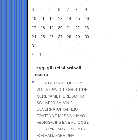
1
2
3
4
5
6
7
8
9
10
11
12
13
14
15
16
17
18
19
20
21
22
23
24
25
26
27
28
29
30
31
« Lug
Leggi gli ultimi articoli
inseriti
CE LA FARANNO QUESTA
VOLTA I PAVIDI LEGHISTI “DEL
NORD” A METTERE SOTTO
SCHIAFFO SALVINI? I
GOVERNATORI ATTILIO
FONTANA E MASSIMILIANO
FEDRIGA, INSIEME AL “DOGE”
LUCA ZAIA, SONO PRONTI A
FORMALIZZARE UNA