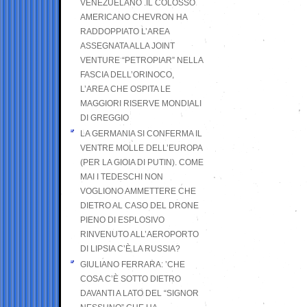
VENEZUELANO .IL COLOSSO
AMERICANO CHEVRON HA
RADDOPPIATO L’AREA
ASSEGNATA ALLA JOINT
VENTURE “PETROPIAR” NELLA
FASCIA DELL’ORINOCO,
L’AREA CHE OSPITA LE
MAGGIORI RISERVE MONDIALI
DI GREGGIO
LA GERMANIA SI CONFERMA IL
VENTRE MOLLE DELL’EUROPA
(PER LA GIOIA DI PUTIN). COME
MAI I TEDESCHI NON
VOGLIONO AMMETTERE CHE
DIETRO AL CASO DEL DRONE
PIENO DI ESPLOSIVO
RINVENUTO ALL’AEROPORTO
DI LIPSIA C’È LA RUSSIA?
GIULIANO FERRARA: ’CHE
COSA C’È SOTTO DIETRO
DAVANTI A LATO DEL “SIGNOR