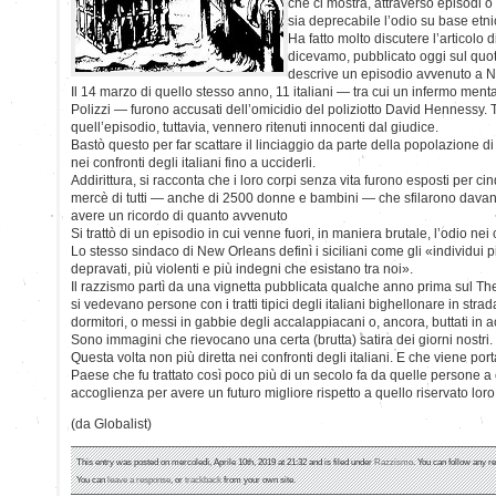
che ci mostra, attraverso episodi 
sia deprecabile l’odio su base etn
Ha fatto molto discutere l’articolo 
dicevamo, pubblicato oggi sul quoti
descrive un episodio avvenuto a 
Il 14 marzo di quello stesso anno, 11 italiani — tra cui un infermo m
Polizzi — furono accusati dell’omicidio del poliziotto David Hennessy. Tut
quell’episodio, tuttavia, vennero ritenuti innocenti dal giudice.
Bastò questo per far scattare il linciaggio da parte della popolazione d
nei confronti degli italiani fino a ucciderli.
Addirittura, si racconta che i loro corpi senza vita furono esposti per c
mercè di tutti — anche di 2500 donne e bambini — che sfilarono davant
avere un ricordo di quanto avvenuto
Si trattò di un episodio in cui venne fuori, in maniera brutale, l’odio nei c
Lo stesso sindaco di New Orleans definì i siciliani come gli «individui più
depravati, più violenti e più indegni che esistano tra noi».
Il razzismo partì da una vignetta pubblicata qualche anno prima sul Th
si vedevano persone con i tratti tipici degli italiani bighellonare in strada
dormitori, o messi in gabbie degli accalappiacani o, ancora, buttati in
Sono immagini che rievocano una certa (brutta) satira dei giorni nostri.
Questa volta non più diretta nei confronti degli italiani. E che viene port
Paese che fu trattato così poco più di un secolo fa da quelle persone a 
accoglienza per avere un futuro migliore rispetto a quello riservato loro 
(da Globalist)
This entry was posted on mercoledì, Aprile 10th, 2019 at 21:32 and is filed under
Razzismo
. You can follow any r
You can
leave a response
, or
trackback
from your own site.