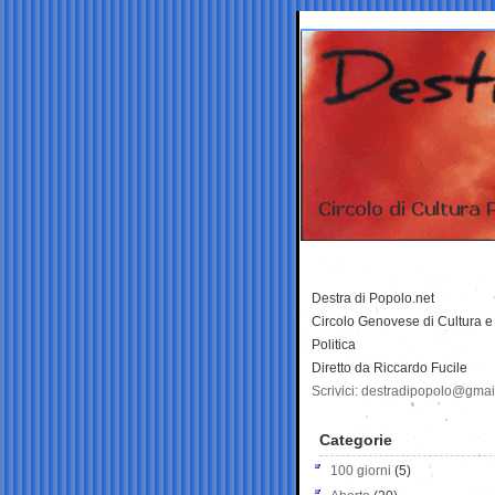
Destra di Popolo.net
Circolo Genovese di Cultura e
Politica
Diretto da Riccardo Fucile
Scrivici: destradipopolo@gma
Categorie
100 giorni
(5)