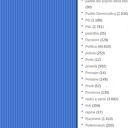
partito del popolo della libe
(30)
Partito Democratico
(1.034)
PD
(1.188)
PdL
(2.781)
pedofilia
(25)
Pensioni
(129)
Politica
(40.833)
polizia
(253)
Porto
(12)
povertà
(502)
Presepe
(14)
Primarie
(149)
Prodi
(52)
Provincia
(139)
radici e valori
(3.682)
RAI
(359)
rapine
(37)
Razzismo
(1.410)
Referendum
(200)