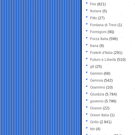
Fini
(821)
fioriere
(5)
Fitto
(27)
Fontana di Trevi
(1)
Formigoni
(90)
Forza Italia
(596)
frana
(9)
Fratelli d'Italia
(291)
Futuro e Libertà
(510)
g8
(25)
Gelmini
(68)
Genova
(542)
Giannino
(10)
Giustizia
(5.784)
governo
(5.799)
Grasso
(22)
Green Italia
(1)
Grillo
(2.941)
Idv
(4)