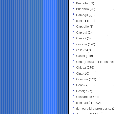
Brunetta
(83)
Burlando
(26)
Camogli
(2)
canile
(4)
Cappello
(8)
Caprotti
(2)
Caritas
(6)
carovita
(170)
casa
(247)
Casini
(119)
Centrodestra in Liguria
(35
Chiesa
(276)
Cina
(10)
Comune
(342)
Coop
(7)
Cossiga
(7)
Costume
(5.581)
criminalità
(1.402)
democratici e progressisti
(