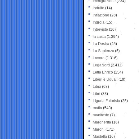
Immigrazione
(734)
indulto
(14)
inflazione
(26)
Ingroia
(15)
Interviste
(16)
la casta
(1.394)
La Destra
(45)
La Sapienza
(5)
Lavoro
(1.316)
LegaNord
(2.411)
Letta Enrico
(154)
Liberi e Uguali
(10)
Libia
(68)
Libri
(33)
Liguria Futurista
(25)
mafia
(543)
manifesto
(7)
Margherita
(16)
Maroni
(171)
Mastella
(16)