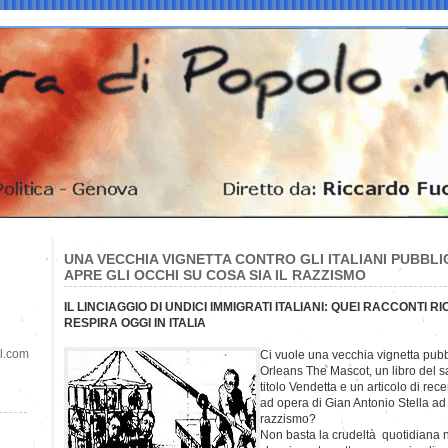
UNA VECCHIA VIGNETTA CONTRO GLI ITALIANI PUBBL
APRE GLI OCCHI SU COSA SIA IL RAZZISMO
IL LINCIAGGIO DI UNDICI IMMIGRATI ITALIANI: QUEI RACCONTI R
RESPIRA OGGI IN ITALIA
il.com
Ci vuole una vecchia vignetta pubb
Orleans The Mascot, un libro del 
titolo Vendetta e un articolo di re
ad opera di Gian Antonio Stella ad a
razzismo?
Non basta la crudeltà quotidiana 