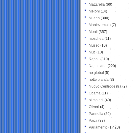
Mattarella
(60)
Meloni
(14)
Milano
(300)
Montezemolo
(7)
Monti
(357)
moschea
(11)
Musso
(10)
Muti
(10)
Napoli
(319)
Napolitano
(220)
no global
(5)
notte bianca
(3)
Nuovo Centrodestra
(2)
Obama
(11)
olimpiadi
(40)
Oliveri
(4)
Pannella
(29)
Papa
(33)
Parlamento
(1.428)