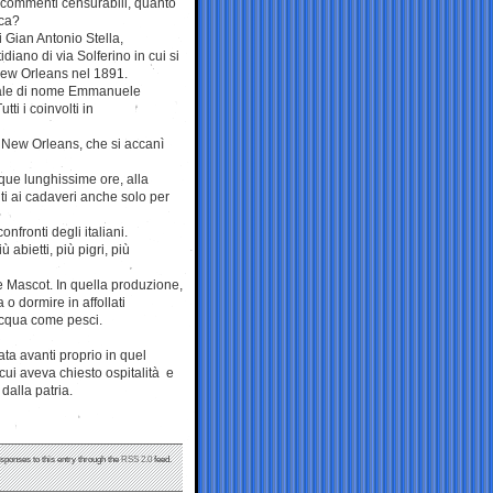
o commenti censurabili, quanto
ica?
di Gian Antonio Stella,
diano di via Solferino in cui si
New Orleans nel 1891.
entale di nome Emmanuele
ti i coinvolti in
i New Orleans, che si accanì
inque lunghissime ore, alla
i ai cadaveri anche solo per
onfronti degli italiani.
 abietti, più pigri, più
e Mascot. In quella produzione,
 o dormire in affollati
 acqua come pesci.
ata avanti proprio in quel
cui aveva chiesto ospitalità e
dalla patria.
esponses to this entry through the
RSS 2.0
feed.