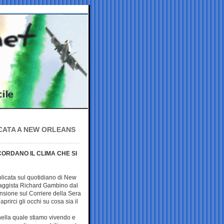
ICATA A NEW ORLEANS
ICORDANO IL CLIMA CHE SI
licata sul quotidiano di New
saggista Richard Gambino dal
censione sul Corriere della Sera
prirci gli occhi su cosa sia il
nella quale stiamo vivendo e