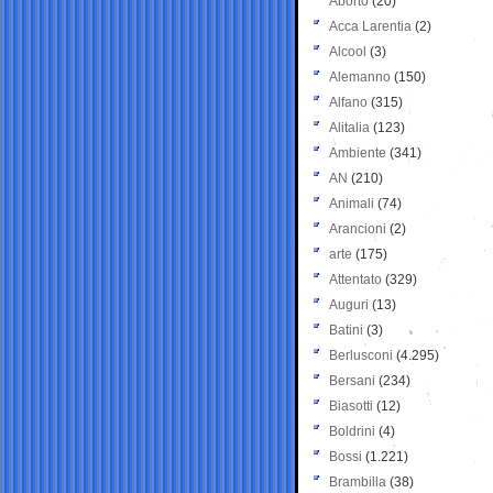
Aborto
(20)
Acca Larentia
(2)
Alcool
(3)
Alemanno
(150)
Alfano
(315)
Alitalia
(123)
Ambiente
(341)
AN
(210)
Animali
(74)
Arancioni
(2)
arte
(175)
Attentato
(329)
Auguri
(13)
Batini
(3)
Berlusconi
(4.295)
Bersani
(234)
Biasotti
(12)
Boldrini
(4)
Bossi
(1.221)
Brambilla
(38)