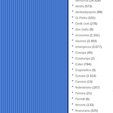
denuncia
(14.528)
destra
(573)
destradipopolo
(99)
Di Pietro
(101)
Diritti civili
(276)
don Gallo
(9)
economia
(2.331)
elezioni
(3.303)
emergenza
(3.077)
Energia
(45)
Esselunga
(2)
Esteri
(784)
Eugenetica
(3)
Europa
(1.314)
Fassino
(13)
federalismo
(167)
Ferrara
(21)
Ferretti
(6)
ferrovie
(133)
finanziaria
(325)