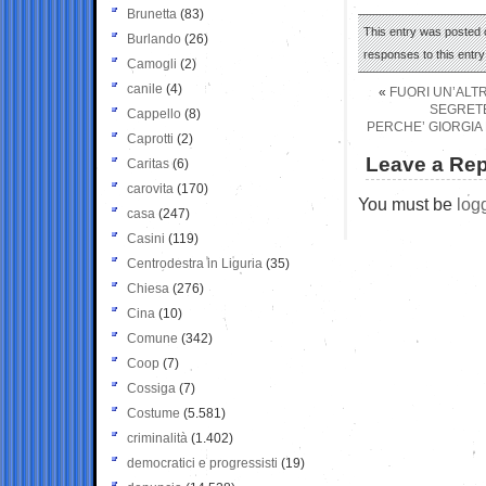
Brunetta
(83)
This entry was posted o
Burlando
(26)
responses to this entr
Camogli
(2)
canile
(4)
«
FUORI UN’ALTR
SEGRETE
Cappello
(8)
PERCHE’ GIORGIA
Caprotti
(2)
Leave a Rep
Caritas
(6)
carovita
(170)
You must be
log
casa
(247)
Casini
(119)
Centrodestra in Liguria
(35)
Chiesa
(276)
Cina
(10)
Comune
(342)
Coop
(7)
Cossiga
(7)
Costume
(5.581)
criminalità
(1.402)
democratici e progressisti
(19)