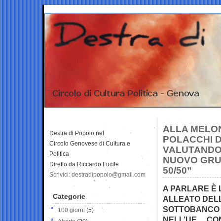
ALLA MELON
Destra di Popolo.net
POLACCHI D
Circolo Genovese di Cultura e
VALUTANDO 
Politica
NUOVO GRUP
Diretto da Riccardo Fucile
50/50”
Scrivici: destradipopolo@gmail.com
A PARLARE È 
Categorie
ALLEATO DELL
SOTTOBANCO D
100 giorni
(5)
NELL’UE… CON