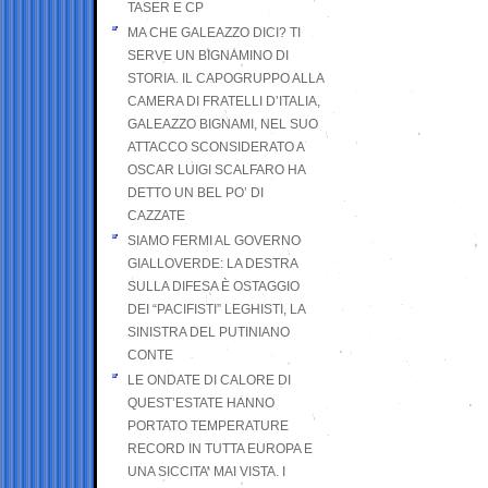
TASER E CP
MA CHE GALEAZZO DICI? TI
SERVE UN BIGNAMINO DI
STORIA. IL CAPOGRUPPO ALLA
CAMERA DI FRATELLI D’ITALIA,
GALEAZZO BIGNAMI, NEL SUO
ATTACCO SCONSIDERATO A
OSCAR LUIGI SCALFARO HA
DETTO UN BEL PO’ DI
CAZZATE
SIAMO FERMI AL GOVERNO
GIALLOVERDE: LA DESTRA
SULLA DIFESA È OSTAGGIO
DEI “PACIFISTI” LEGHISTI, LA
SINISTRA DEL PUTINIANO
CONTE
LE ONDATE DI CALORE DI
QUEST’ESTATE HANNO
PORTATO TEMPERATURE
RECORD IN TUTTA EUROPA E
UNA SICCITA’ MAI VISTA. I