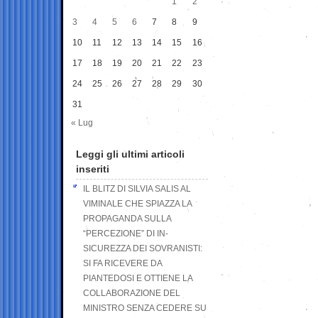
1
2
3
4
5
6
7
8
9
10
11
12
13
14
15
16
17
18
19
20
21
22
23
24
25
26
27
28
29
30
31
« Lug
Leggi gli ultimi articoli
inseriti
IL BLITZ DI SILVIA SALIS AL
VIMINALE CHE SPIAZZA LA
PROPAGANDA SULLA
“PERCEZIONE” DI IN-
SICUREZZA DEI SOVRANISTI:
SI FA RICEVERE DA
PIANTEDOSI E OTTIENE LA
COLLABORAZIONE DEL
MINISTRO SENZA CEDERE SU