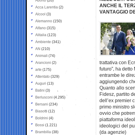
Aborto
(20)
ANCHE IL TER
Acca Larentia
(2)
VANTAGGIO DE
Alcool
(3)
Alemanno
(150)
Alfano
(315)
Alitalia
(123)
Ambiente
(341)
AN
(210)
Animali
(74)
trattativa con Ec
Arancioni
(2)
futuro”, ha detto
arte
(175)
entrambe le direz
Attentato
(329)
aggiungendo che 
Auguri
(13)
Quanto allo scen
Batini
(3)
Fidesz, partito 
Berlusconi
(4.295)
dell’ex premier c
Bersani
(234)
primo ministro s
Biasotti
(12)
ovvio che potrem
Boldrini
(4)
piattaforma ideo
Bossi
(1.221)
ideologici del pu
(da agenzie)
Brambilla
(38)