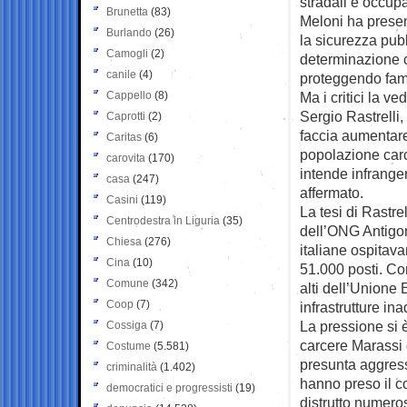
stradali e occupa
Brunetta
(83)
Meloni ha prese
Burlando
(26)
la sicurezza pubb
Camogli
(2)
determinazione c
canile
(4)
proteggendo famig
Cappello
(8)
Ma i critici la v
Sergio Rastrelli, 
Caprotti
(2)
faccia aumentare
Caritas
(6)
popolazione carce
carovita
(170)
intende infrange
casa
(247)
affermato.
Casini
(119)
La tesi di Rastr
Centrodestra in Liguria
(35)
dell’ONG Antigone
Chiesa
(276)
italiane ospitav
Cina
(10)
51.000 posti. Co
Comune
(342)
alti dell’Unione
Coop
(7)
infrastrutture ina
La pressione si è
Cossiga
(7)
carcere Marassi 
Costume
(5.581)
presunta aggress
criminalità
(1.402)
hanno preso il co
democratici e progressisti
(19)
distrutto numerose