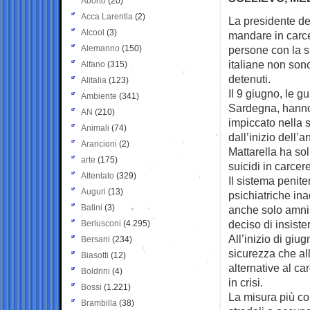
Aborto
(20)
Acca Larentia
(2)
La presidente de
Alcool
(3)
mandare
in car
Alemanno
(150)
persone con la s
italiane non sono
Alfano
(315)
detenuti.
Alitalia
(123)
Il 9 giugno, le gu
Ambiente
(341)
Sardegna, hanno 
AN
(210)
impiccato nella s
Animali
(74)
dall’inizio dell’
Arancioni
(2)
Mattarella ha so
arte
(175)
suicidi in carce
Attentato
(329)
Il sistema penite
Auguri
(13)
psichiatriche ina
Batini
(3)
anche solo amnis
deciso di insiste
Berlusconi
(4.295)
All’inizio di giu
Bersani
(234)
sicurezza che all
Biasotti
(12)
alternative al c
Boldrini
(4)
in crisi.
Bossi
(1.221)
La misura più co
Brambilla
(38)