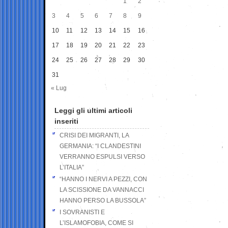
1
2
3
4
5
6
7
8
9
10
11
12
13
14
15
16
17
18
19
20
21
22
23
24
25
26
27
28
29
30
31
« Lug
Leggi gli ultimi articoli
inseriti
CRISI DEI MIGRANTI, LA
GERMANIA: “I CLANDESTINI
VERRANNO ESPULSI VERSO
L’ITALIA”
“HANNO I NERVI A PEZZI, CON
LA SCISSIONE DA VANNACCI
HANNO PERSO LA BUSSOLA”
I SOVRANISTI E
L’ISLAMOFOBIA, COME SI