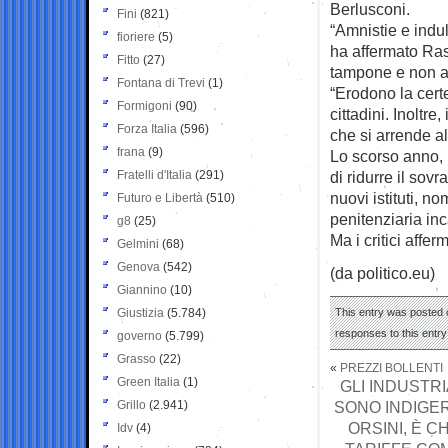
Berlusconi.
Fini
(821)
“Amnistie e indul
fioriere
(5)
ha affermato Rast
Fitto
(27)
tampone e non af
Fontana di Trevi
(1)
“Erodono la cert
Formigoni
(90)
cittadini. Inoltr
Forza Italia
(596)
che si arrende a
frana
(9)
Lo scorso anno, 
Fratelli d'Italia
(291)
di ridurre il so
nuovi istituti, 
Futuro e Libertà
(510)
penitenziaria inca
g8
(25)
Ma i critici aff
Gelmini
(68)
Genova
(542)
(da politico.eu)
Giannino
(10)
Giustizia
(5.784)
This entry was posted o
responses to this entr
governo
(5.799)
Grasso
(22)
«
PREZZI BOLLENTI
Green Italia
(1)
GLI INDUSTRI
Grillo
(2.941)
SONO INDIGER
ORSINI, È 
Idv
(4)