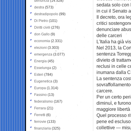
denuncia
(14.528)
sedata solo con 
destra
(573)
in cui il Senato 
destradipopolo
(99)
Il decreto, ora l
Di Pietro
(101)
critici sostengon
Diritti civili
(276)
denunciare abusi
don Gallo
(9)
delle carceri
economia
(2.331)
L’Italia ha già v
Nel 2013, la Cor
elezioni
(3.303)
sentenza Torregg
emergenza
(3.077)
divieto di tratta
Energia
(45)
reclusi in celle 
Esselunga
(2)
inumana dalla C
Esteri
(784)
La sentenza costri
Eugenetica
(3)
sovraffollamento
Europa
(1.314)
carcere.
Fassino
(13)
Per un certo per
federalismo
(167)
diminuì, e furono
Ferrara
(21)
maggiore libertà
Quel processo rif
Ferretti
(6)
pene ed escluso 
ferrovie
(133)
collettive — misu
finanziaria
(325)