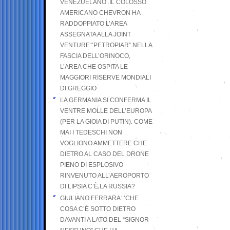
VENEZUELANO .IL COLOSSO
AMERICANO CHEVRON HA
RADDOPPIATO L’AREA
ASSEGNATA ALLA JOINT
VENTURE “PETROPIAR” NELLA
FASCIA DELL’ORINOCO,
L’AREA CHE OSPITA LE
MAGGIORI RISERVE MONDIALI
DI GREGGIO
LA GERMANIA SI CONFERMA IL
VENTRE MOLLE DELL’EUROPA
(PER LA GIOIA DI PUTIN). COME
MAI I TEDESCHI NON
VOGLIONO AMMETTERE CHE
DIETRO AL CASO DEL DRONE
PIENO DI ESPLOSIVO
RINVENUTO ALL’AEROPORTO
DI LIPSIA C’È LA RUSSIA?
GIULIANO FERRARA: ’CHE
COSA C’È SOTTO DIETRO
DAVANTI A LATO DEL “SIGNOR