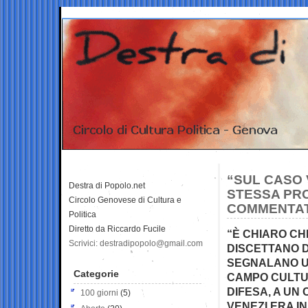
“SUL CASO 
Destra di Popolo.net
STESSA PRO
Circolo Genovese di Cultura e
COMMENTAT
Politica
Diretto da Riccardo Fucile
“È CHIARO CH
Scrivici: destradipopolo@gmail.com
DISCETTANO D
SEGNALANO UN
Categorie
CAMPO CULTU
DIFESA, A UN
100 giorni
(5)
VENEZI ERA I