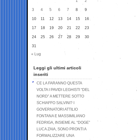
1
2
3
4
5
6
7
8
9
10
11
12
13
14
15
16
17
18
19
20
21
22
23
24
25
26
27
28
29
30
31
« Lug
Leggi gli ultimi articoli
inseriti
CE LA FARANNO QUESTA
VOLTA I PAVIDI LEGHISTI “DEL
NORD” A METTERE SOTTO
SCHIAFFO SALVINI? I
GOVERNATORI ATTILIO
FONTANA E MASSIMILIANO
FEDRIGA, INSIEME AL “DOGE”
LUCA ZAIA, SONO PRONTI A
FORMALIZZARE UNA