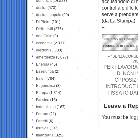
denuncia
(14.528)
accusandolo di 
controlla più le 
destra
(573)
serve a prendere 
destradipopolo
(99)
(da La Stampa)
Di Pietro
(101)
–
Diritti civili
(276)
don Gallo
(9)
This entry was posted o
economia
(2.331)
responses to this entr
elezioni
(3.303)
«
“SENZA CONSE
emergenza
(3.077)
VI
Energia
(45)
PER I LAVOR
Esselunga
(2)
DI NON 
Esteri
(784)
OPPOSIZI
Eugenetica
(3)
INTRODUCE I
FISSATO DAI
Europa
(1.314)
Fassino
(13)
Leave a Rep
federalismo
(167)
Ferrara
(21)
You must be
log
Ferretti
(6)
ferrovie
(133)
finanziaria
(325)