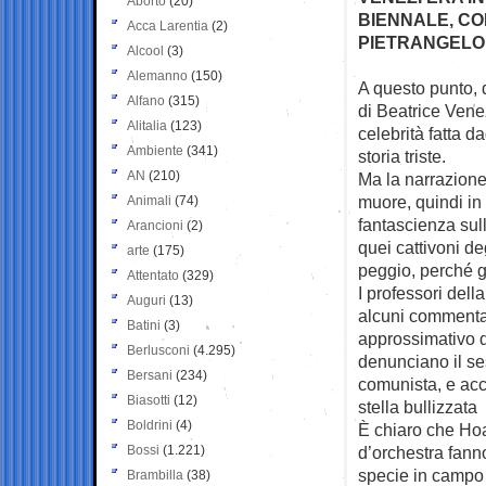
Aborto
(20)
BIENNALE, C
Acca Larentia
(2)
PIETRANGELO
Alcool
(3)
Alemanno
(150)
A questo punto, d
Alfano
(315)
di Beatrice
Venez
Alitalia
(123)
celebrità fatta da
Ambiente
(341)
storia triste.
AN
(210)
Ma la narrazion
muore, quindi in q
Animali
(74)
fantascienza sull
Arancioni
(2)
quei cattivoni de
arte
(175)
peggio, perché 
Attentato
(329)
I professori del
Auguri
(13)
alcuni commentat
Batini
(3)
approssimativo d
Berlusconi
(4.295)
denunciano il se
Bersani
(234)
comunista, e acc
Biasotti
(12)
stella bullizzata
Boldrini
(4)
È chiaro che Hoar
Bossi
(1.221)
d’orchestra fanno
specie in campo 
Brambilla
(38)