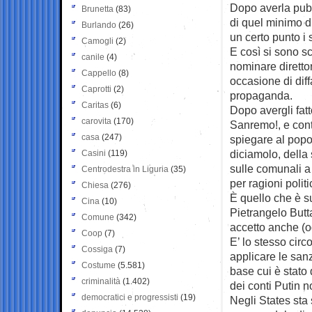
Dopo averla pubb
Brunetta
(83)
di quel minimo d
Burlando
(26)
un certo punto i
Camogli
(2)
E così si sono sc
canile
(4)
nominare direttor
Cappello
(8)
occasione di diff
Caprotti
(2)
propaganda.
Caritas
(6)
Dopo avergli fat
carovita
(170)
Sanremo!, e contro
casa
(247)
spiegare al popo
diciamolo, della 
Casini
(119)
sulle comunali a
Centrodestra in Liguria
(35)
per ragioni politi
Chiesa
(276)
È quello che è s
Cina
(10)
Pietrangelo Butt
Comune
(342)
accetto anche (og
Coop
(7)
E’ lo stesso circ
Cossiga
(7)
applicare le sanz
Costume
(5.581)
base cui è stato 
criminalità
(1.402)
dei conti Putin n
democratici e progressisti
(19)
Negli States sta