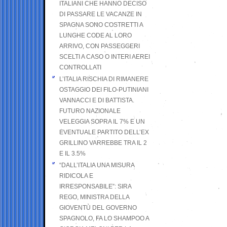
ITALIANI CHE HANNO DECISO
DI PASSARE LE VACANZE IN
SPAGNA SONO COSTRETTI A
LUNGHE CODE AL LORO
ARRIVO, CON PASSEGGERI
SCELTI A CASO O INTERI AEREI
CONTROLLATI
L’ITALIA RISCHIA DI RIMANERE
OSTAGGIO DEI FILO-PUTINIANI
VANNACCI E DI BATTISTA.
FUTURO NAZIONALE
VELEGGIA SOPRA IL 7% E UN
EVENTUALE PARTITO DELL’EX
GRILLINO VARREBBE TRA IL 2
E IL 3.5%
“DALL’ITALIA UNA MISURA
RIDICOLA E
IRRESPONSABILE”: SIRA
REGO, MINISTRA DELLA
GIOVENTÙ DEL GOVERNO
SPAGNOLO, FA LO SHAMPOO A