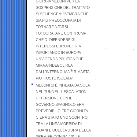
GIORGIA MELONI PER LA
SOSPENSIONE DEL TRATTATO
SI SCHENGEN: “SEMBRA CHE
SIA PIÙ PREOCCUPATA DI
TORNARE A FARSI
FOTOGRAFARE CON TRUMP
CHE DI DIFENDERE GLI
INTERESSI EUROPEI. STA
IMPORTANDO IN EUROPA
UN’AGENDA POLITICA CHE
MIRA A INDEBOLIRLA
DALL’INTERNO. MA È RIMASTA
PIUTTOSTO ISOLATA”
MELONI SI È INFILATA DA SOLA
NEL TUNNEL. L’ESCALATION
DI TENSIONE CON IL
GOVERNO SPAGNOLO ERA
PREVEDIBILE: TRE GIORNI FA
C’ERA STATO UNO SCONTRO
TRA LA LINEA MORBIDA DI
TAJANI E QUELLA DURA DELLA
PREMIER CON SALVINI E