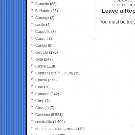
“SUL CASO V
Brunetta
(83)
CORTOCIRCU
Leave a Rep
Burlando
(26)
Camogli
(2)
You must be
log
canile
(4)
Cappello
(8)
Caprotti
(2)
Caritas
(6)
carovita
(170)
casa
(247)
Casini
(119)
Centrodestra in Liguria
(35)
Chiesa
(276)
Cina
(10)
Comune
(342)
Coop
(7)
Cossiga
(7)
Costume
(5.581)
criminalità
(1.402)
democratici e progressisti
(19)