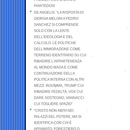
PIANTEDOSI
DE ANGELIS: “LA RISPOSTA DI
GIORGIA MELONI A PEDRO
SANCHEZ SI COMPRENDE
SOLO CON LA LENTE
DELL’IDEOLOGIA E DEL
CALCOLO: LE POLITICHE
DELL’IMMIGRAZIONE COME
TERRENO IDENTITARIO SU CUI
RIBADIRE L’APPARTENENZA
AL MONDO MAGA E COME
CONTINUAZIONE DELLA
POLITICA INTERNA CON ALTRI
MEZZI. INSOMMA, TRUMP CUI
RIBADIRE FEDELTÀ, VOX CUI
DARE SOSTEGNO, VANNACCI
CUI TOGLIERE SPAZIO”
“CRISTO NON ABITA NEI
PALAZZI DEL POTERE, MA SI
IDENTIFICA CON CHI È
AFFAMATO, FORESTIERO O