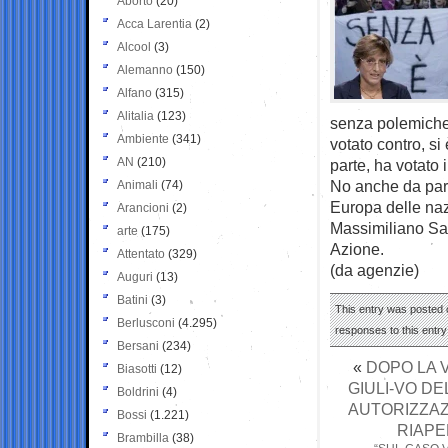
Aborto
(20)
Acca Larentia
(2)
Alcool
(3)
Alemanno
(150)
Alfano
(315)
Alitalia
(123)
senza polemiche:
Ambiente
(341)
votato contro, si
AN
(210)
parte, ha votato
No anche da part
Animali
(74)
Europa delle nazi
Arancioni
(2)
Massimiliano Sali
arte
(175)
Azione.
Attentato
(329)
(da agenzie)
Auguri
(13)
Batini
(3)
This entry was posted o
Berlusconi
(4.295)
responses to this entr
Bersani
(234)
«
DOPO LA V
Biasotti
(12)
GIULI-VO DE
Boldrini
(4)
AUTORIZZAZ
Bossi
(1.221)
RIAPE
Brambilla
(38)