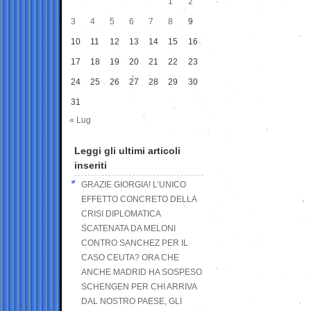
1
2
3
4
5
6
7
8
9
10
11
12
13
14
15
16
17
18
19
20
21
22
23
24
25
26
27
28
29
30
31
« Lug
Leggi gli ultimi articoli
inseriti
GRAZIE GIORGIA! L’UNICO
EFFETTO CONCRETO DELLA
CRISI DIPLOMATICA
SCATENATA DA MELONI
CONTRO SANCHEZ PER IL
CASO CEUTA? ORA CHE
ANCHE MADRID HA SOSPESO
SCHENGEN PER CHI ARRIVA
DAL NOSTRO PAESE, GLI